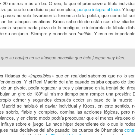
 20 metros más arriba. O sea, lo que él promueve a título individua
ctivo porque lo condiciona por completo,
porque integra al todo
. Y lueg
 pases no solo favorecen la tenencia de la pelota, que como tal sol
enan los ataques estáticos. Kroos sabe dónde están sus diez aliados
ancia separa cada pieza de la contigua, e interpreta de fábula dich
va de su conjunto. Siempre y cuando sea
factible
. Y esto es importante
 que su equipo no se atasque necesita que éste juegue muy bien.
es tildadas de
«imposibles»
que en realidad sabemos que no lo son
fenómenos. Y el Real Madrid del año pasado estaba copado de tipo
de un pivote, podía regatear a tres y plantarse en la frontal del área
dibujar un giro de 180º al mismo tiempo para romper una presión; D
 propio córner y segundos después ceder un pase de la muerte 
 Madrid se habituó al caviar individual y Kroos, en este sentido, n
 es sobrio, fiable y completo, domina las acciones lógicas, pero n
 blancos, y en cierto modo podría preocupar que el menos virtuoso d
nfluya sobre el juego. Le hace híper dependiente de lo que le rodea
ques más decisivos del año pasado: los cuartos de Champions
contr