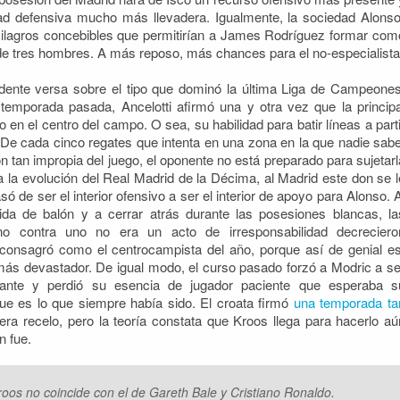
ad defensiva mucho más llevadera. Igualmente, la sociedad Alonso
lagros concebibles que permitirían a James Rodríguez formar com
de tres hombres. A más reposo, más chances para el no-especialista
dente versa sobre el tipo que dominó la última Liga de Campeones
emporada pasada, Ancelotti afirmó una y otra vez que la principa
o en el centro del campo. O sea, su habilidad para batir líneas a parti
 De cada cinco regates que intenta en una zona en la que nadie sabe
ión tan impropia del juego, el oponente no está preparado para sujetarl
a la evolución del Real Madrid de la Décima, al Madrid este don se l
 de ser el interior ofensivo a ser el interior de apoyo para Alonso. A
ida de balón y a cerrar atrás durante las posesiones blancas, la
no contra uno no era un acto de irresponsabilidad decreciero
consagró como el centrocampista del año, porque así de genial es
o más devastador. De igual modo, el curso pasado forzó a Modric a se
nstante y perdió su esencia de jugador paciente que esperaba s
que es lo que siempre había sido. El croata firmó
una temporada ta
era recelo, pero la teoría constata que Kroos llega para hacerlo aú
n fue.
Kroos no coincide con el de Gareth Bale y Cristiano Ronaldo.