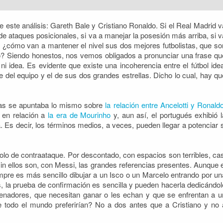
e este análisis: Gareth Bale y Cristiano Ronaldo. Si el Real Madrid v
 de ataques posicionales, si va a manejar la posesión más arriba, si v
 ¿cómo van a mantener el nivel sus dos mejores futbolistas, que so
o? Siendo honestos, nos vemos obligados a pronunciar una frase qu
i idea. Es evidente que existe una incoherencia entre el fútbol idea
 del equipo y el de sus dos grandes estrellas. Dicho lo cual, hay qu
uras se apuntaba lo mismo sobre
la relación entre Ancelotti y Ronald
ó en relación a
la era de Mourinho
y, aun así, el portugués exhibió l
. Es decir, los términos medios, a veces, pueden llegar a potenciar s
olo de contraataque. Por descontado, con espacios son terribles, cas
sin ellos son, con Messi, las grandes referencias presentes. Aunque e
pre es más sencillo dibujar a un Isco o un Marcelo entrando por un
s, la prueba de confirmación es sencilla y pueden hacerla dedicándol
enadores, que necesitan ganar o les echan y que se enfrentan a u
 todo el mundo preferirían? No a dos antes que a Cristiano y no 