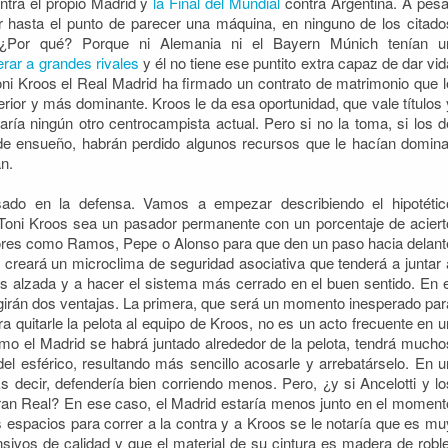
ontra el propio Madrid y
la Final del Mundial
contra Argentina. A pesa
ar hasta el punto de parecer una máquina, en ninguno de los citado
. ¿Por qué? Porque ni Alemania ni el Bayern Múnich tenían u
rar a grandes rivales
y él no tiene ese puntito extra capaz de dar vid
ni Kroos el Real Madrid ha firmado un contrato de matrimonio que l
erior y más dominante. Kroos le da esa oportunidad, que vale títulos 
aría ningún otro centrocampista actual. Pero si no la toma, si los d
 de ensueño, habrán perdido algunos recursos que le hacían domina
n.
ado en la defensa. Vamos a empezar describiendo el hipotétic
 Toni Kroos sea un pasador permanente con un porcentaje de aciert
dores como Ramos, Pepe o Alonso para que den un paso hacia delant
 creará un microclima de seguridad asociativa que tenderá a juntar 
s alzada y a hacer el sistema más cerrado en el buen sentido. En e
urgirán dos ventajas. La primera, que será un momento inesperado par
a quitarle la pelota al equipo de Kroos, no es un acto frecuente en u
omo el Madrid se habrá juntado alrededor de la pelota, tendrá mucho
l esférico, resultando más sencillo acosarle y arrebatárselo. En u
Es decir, defendería bien corriendo menos. Pero, ¿y si Ancelotti y lo
ran Real? En ese caso, el Madrid estaría menos junto en el moment
ás espacios para correr a la contra y a Kroos se le notaría que es mu
sivos de calidad y que el material de su cintura es madera de roble