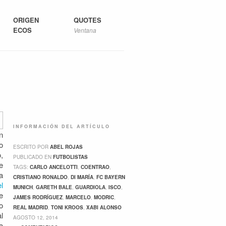
ORIGEN
QUOTES
ECOS
Ventana
INFORMACIÓN DEL ARTÍCULO
n
o
ESCRITO POR
ABEL ROJAS
,
PUBLICADO EN
FUTBOLISTAS
e
TAGS:
CARLO ANCELOTTI
,
COENTRAO
,
a
CRISTIANO RONALDO
,
DI MARÍA
,
FC BAYERN
el
MUNICH
,
GARETH BALE
,
GUARDIOLA
,
ISCO
,
e
JAMES RODRÍGUEZ
,
MARCELO
,
MODRIC
,
o
REAL MADRID
,
TONI KROOS
,
XABI ALONSO
l
AGOSTO 12, 2014
a