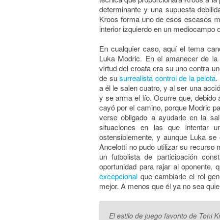
determinante y una supuesta debilid
Kroos forma uno de esos escasos mi
interior izquierdo en un mediocampo 
En cualquier caso, aquí el tema can
Luka Modric. En el amanecer de la t
virtud del croata era su uno contra un
de su
surrealista control de la pelota
.
a él le salen cuatro, y al ser una acc
y se arma el lío. Ocurre que, debido 
cayó por el camino, porque Modric pasó
verse obligado a ayudarle en la sal
situaciones en las que intentar u
ostensiblemente, y aunque Luka se 
Ancelotti no pudo utilizar su recurs
un futbolista de participación co
oportunidad para rajar al oponente, 
excepcional
que cambiarle el rol gen
mejor. A menos que él ya no sea quie
El estilo de juego favorito de Toni 