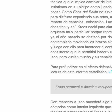
técnica que le impida cambiar de int
insistimos en su biotipo como jugado
hogar. Como
Ecos del Balón
no sirv
para disfrutar exponiendo sus retos,
reparto de espacios, colocación. Lue
decanten, y ahí, Kroos nació para al
orquesta muy particular porque repre
ya el año pasado se destacó por dom
contemplarlo moviendo los brazos sin 
y juega con ello para favorecer el co
consistente que le permitirá hacer vi
Isco, pero vuelan mucho y su espalda
Para profundizar en el efecto defens
lectura de este informe estadístico:
«D
Kroos permitirá a Ancelotti recuper
Con respecto a Isco sucederá algo 
cómodos como interior izquierdo que
técnica que proporcionará Kroos a la