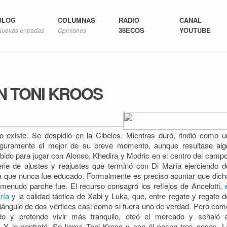
BLOG
COLUMNAS
RADIO
CANAL
38ECOS
YOUTUBE
Nuevas entradas
Opiniones
N TONI KROOS
 existe. Se despidió en la Cibeles. Mientras duró, rindió como u
seguramente el mejor de su breve momento, aunque resultase alg
ido para jugar con Alonso, Khedira y Modric en el centro del campo
rie de ajustes y reajustes que terminó con Di María ejerciendo d
a la que nunca fue educado. Formalmente es preciso apuntar que dich
 menudo parche fue. El recurso consagró los reflejos de Ancelotti,
ría
y la calidad táctica de Xabi y Luka, que, entre regate y regate d
iángulo de dos vértices casi como si fuera uno de verdad. Pero com
o y pretende vivir más tranquilo, oteó el mercado y señaló a
 Y lo contrató. Se llama Toni Kroos y con él pasan tres cosas. L