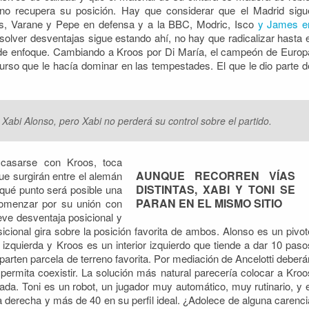
 no recupera su posición. Hay que considerar que el Madrid sigu
s, Varane y Pepe en defensa y a la BBC, Modric, Isco
y James e
solver desventajas sigue estando ahí, no hay que radicalizar hasta e
 de enfoque. Cambiando a Kroos por Di María, el campeón de Europ
curso que le hacía dominar en las tempestades. El que le dio parte d
Xabi Alonso, pero Xabi no perderá su control sobre el partido.
casarse con Kroos, toca
AUNQUE RECORREN VÍAS
ue surgirán entre el alemán
DISTINTAS, XABI Y TONI SE
qué punto será posible una
PARAN EN EL MISMO SITIO
comenzar por su unión con
leve desventaja posicional y
icional gira sobre la posición favorita de ambos. Alonso es un pivot
 izquierda y Kroos es un interior izquierdo que tiende a dar 10 paso
arten parcela de terreno favorita. Por mediación de Ancelotti deberá
 permita coexistir. La solución más natural parecería colocar a Kroo
cada. Toni es un robot, un jugador muy automático, muy rutinario, y e
a derecha y más de 40 en su perfil ideal. ¿Adolece de alguna carenci