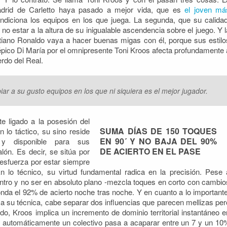
adrid de Carletto haya pasado a mejor vida, que es
el joven má
ndiciona los equipos en los que juega. La segunda, que su calidad
no estar a la altura de su inigualable ascendencia sobre el juego. Y l
stiano Ronaldo vaya a hacer buenas migas con él, porque sus estilo
 épico Di María por el omnipresente Toni Kroos afecta profundamente 
erdo del Real.
iar a su gusto equipos en los que ni siquiera es el mejor jugador.
 ligado a la posesión del
SUMA DÍAS DE 150 TOQUES
 lo táctico, su sino reside
EN 90´ Y NO BAJA DEL 90%
y disponible para sus
DE ACIERTO EN EL PASE
lón. Es decir, se sitúa por
 esfuerza por estar siempre
En lo técnico, su virtud fundamental radica en la precisión. Pese 
ntro y no ser en absoluto plano -mezcla toques en corto con cambio
ronda el 92% de acierto noche tras noche. Y en cuanto a lo importante
y a su técnica, cabe separar dos influencias que parecen mellizas per
o, Kroos implica un incremento de dominio territorial instantáneo e
o, automáticamente un colectivo pasa a acaparar entre un 7 y un 10