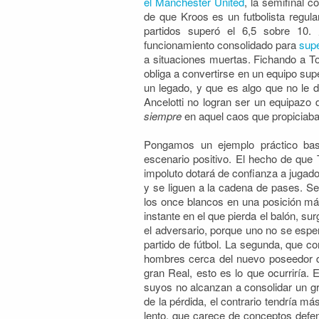
el Manchester United
, la semifinal c
de que Kroos es un futbolista regul
partidos superó el 6,5 sobre 10
funcionamiento consolidado para
supe
a situaciones muertas. Fichando a To
obliga a convertirse en un equipo sup
un legado, y que es algo que no le d
Ancelotti no logran ser un equipazo
siempre
en aquel caos que propiciaba
Pongamos un ejemplo práctico bas
escenario positivo. El hecho de que
impoluto dotará de confianza a juga
y se liguen a la cadena de pases. Se
los once blancos en una posición má
instante en el que pierda el balón, s
el adversario, porque uno no se esper
partido de fútbol. La segunda, que c
hombres cerca del nuevo poseedor de
gran Real, esto es lo que ocurriría. 
suyos no alcanzan a consolidar un g
de la pérdida, el contrario tendría m
lento, que carece de conceptos defen