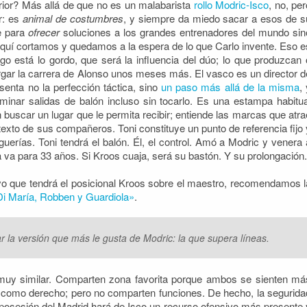
erior? Más allá de que no es un malabarista
rollo Modric-Isco
, no, per
r: es
animal de costumbres
, y siempre da miedo sacar a esos de s
e para
ofrecer
soluciones a los grandes entrenadores del mundo sin
 aquí cortamos y quedamos a la espera de lo que Carlo invente. Eso e
go está lo gordo, que será la influencia del dúo; lo que produzcan 
argar la carrera de Alonso unos meses más. El vasco es un director d
senta no la perfección táctica, sino
un paso más allá de la misma
,
inar salidas de balón incluso sin tocarlo. Es una estampa habitua
buscar un lugar que le permita recibir; entiende las marcas que atra
ntexto de sus compañeros. Toni constituye un punto de referencia fijo 
rguerías. Toni tendrá el balón. Él, el control. Amó a Modric y venera 
 va para 33 años. Si Kroos cuaja, será su bastón. Y su prolongación.
ivo que tendrá el posicional Kroos sobre el maestro, recomendamos l
i María, Robben y Guardiola»
.
ar la versión que más le gusta de Modric: la que supera líneas.
muy similar. Comparten zona favorita porque ambos se sienten má
 como derecho; pero no comparten funciones. De hecho, la segurida
 posesión del Madrid hará de Isco un recurso ofensivo más presente 