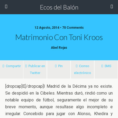
Ecos del Balón
12 Agosto, 2014 • 70 Comments
Matrimonio Con Toni Kroos
Abel Rojas
Compartir
Publicar en
Pin
Correo
SMS
Twitter
electrónico
[dropcap]E[/dropcap]l Madrid de la Décima ya no existe.
Se despidió en la Cibeles. Mientras duró, rindió como un
notable equipo de fútbol, seguramente el mejor de su
breve momento, aunque resultase algo incompleto e
irregular.
Concebido para jugar con Alonso, Khedira y