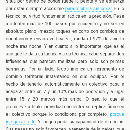
sitúa por detrás de donde ruede la pelota y se esfuerza
por estar siempre accesible
para recibirla sin cesar
. En lo
técnico, su virtud fundamental radica en la precisión. Pese
a intentar más de 100 pases por encuentro y no ser en
absoluto plano -mezcla toques en corto con cambios de
orientación y envíos verticales-, ronda el 92% de acierto
noche tras noche. Y en cuanto a lo importante, que es el
uso que le da a su táctica y a su técnica, cabe separar dos
influencias que parecen mellizas pero solo son primas
hermanas. Por un lado, Kroos implica un incremento de
dominio territorial instantáneo en sus equipos. Por el
hecho de tenerlo, automáticamente un colectivo pasa a
acaparar entre un 7 y un 10% más de posesión y a jugar
entre 15 y 20 metros más arriba. O sea, lo que él
promueve a título individual encuentra su réplica firme en
el colectivo porque lo condiciona por completo,
porque
integra al todo
. Y luego queda su capacidad de dirección.
Sus pases no solo favorecen la tenencia de la pelota, que