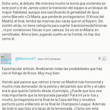
Dicho esto, al debate. Me interesa mucho la teoría que sostenéis en
este post y el de James sobre la transición del equipo a un bloque de
mayor fiabilidad, aunque sea sacrificando la genialidad de tipos
como Marcelo o Di María, que perderán protagonismo. El Kroos del
Madrid, al final, tendrá las mismas dos caras que en el Bayern. Sin
sostén atrás, no tiene categoría para sujetar transicionesdefensivas
, ni por condiciones físicas ni por cabeza. Se vio en el Allianz en
semifinales. Ahora bien, jugando suelto en la frontal, no hay dos
como él.
0
@Montoro97
·
hace 625 semanas
Espectacular artículo. Analizando todas las posibilidades que hay
con el fichaje de Kroos. Muy muy bien.
Viendo que parece que vamos a tener un Madrid más horizontal y
mucho más dominador de la pelota y del partido que al fin y al cabo
era lo que quería Carletto desde el principio, ¿Puede que Isco sea
más importante que la temporada pasada? Para mí ya lo fue y
mucho, protagonista en la final de la Copa del Rey y revulsivo
perfecto junto a Marcelo en la final de Champions League. Además
de todo lo que hizo a lo largo de la temporada. ¿Cómo ves esta