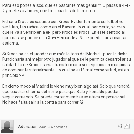
Para eso pones a Isco, que es bastante más genial ^^ O pasas a 4-4-
2 y metes a James, que tres cuartos de lo mismo.
Fichar a Kroos es casarse con Kroos. Evidentemente su fútbol no
será tan, tan radical como en el Bayern -lo cual, por cierto, yo creo
que le va a venir bien a él-, pero Kroos es Kroos. En este sentido al
que más se parece es a Xavi Hernández. No le puedes arrancar su
estigma.
Si Kroos no es el jugador que más la toca del Madrid... pues lo dicho.
Funcionaría ahí mejor otro jugador al que se le permita desarrollar su
calidad. La de Kroos es esa: transformar a sus equipos en máquinas
de dominar territorialmente. Lo cual no está mal como virtud, así en
principio :-P
En cierto modo al Madrid le viene muy bien algo así. Solo que tendrá
que cuadrar el tema del ritmo para que Bale y Ronaldo puedan
seguir corriendo. Se puede correr mientras se ataca en posicional.
No hace falta salir a la contra para correr
+3
Adenauer
·
hace 625 semanas