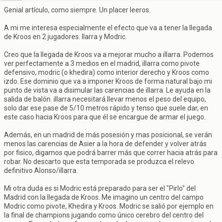
Genial artículo, como siempre. Un placer leeros.
A mi me interesa especialmente el efecto que va a tener la llegada
de Kroos en 2 jugadores. Ilarra y Modric.
Creo que la llegada de Kroos va a mejorar mucho a illarra. Podemos
ver perfectamente a 3 medios en el madrid, illarra como pivote
defensivo, modric (o khedira) como interior derecho y Kroos como
izdo. Ese dominio que va a imponer Kroos de forma natural bajo mi
punto de vista va a disimular las carencias de illarra. Le ayuda en la
salida de balón. illarra necesitará llevar menos el peso del equipo,
solo dar ese pase de 5/10 metros rápido y tenso que suele dar, en
este caso hacia Kroos para que él se encargue de armar el juego.
Además, en un madrid de más posesión y mas posicional, se verán
menos las carencias de Asier a la hora de defender y volver atrás
por fisico, digamos que podrá barrer más que correr hacia atrás para
robar. No descarto que esta temporada se produzca el relevo
definitivo Alonso/illarra.
Mi otra duda es si Modric está preparado para ser el "Pirlo" del
Madrid con la llegada de Kroos. Me imagino un centro del campo
Modric como pivote, Khedira y Kroos. Modric se salió por ejemplo en
la final de champions jugando como único cerebro del centro del