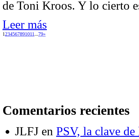
de Toni Kroos. Y lo cierto e
Leer más
1
2
3
4
5
6
7
8
9
10
11
...
79
»
Comentarios recientes
JLFJ
en
PSV, la clave de 