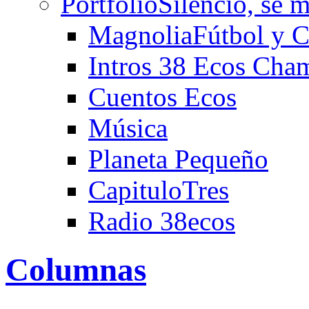
Portfolio
Silencio, se m
Magnolia
Fútbol y C
Intros 38 Ecos Cha
Cuentos Ecos
Música
Planeta Pequeño
CapituloTres
Radio 38ecos
Columnas