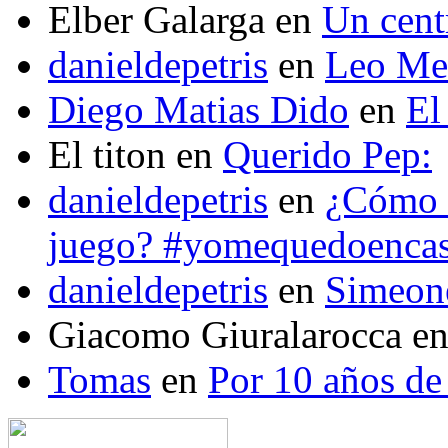
Elber Galarga
en
Un cent
danieldepetris
en
Leo Mes
Diego Matias Dido
en
El
El titon
en
Querido Pep:
danieldepetris
en
¿Cómo s
juego? #yomequedoenca
danieldepetris
en
Simeone
Giacomo Giuralarocca
e
Tomas
en
Por 10 años de 