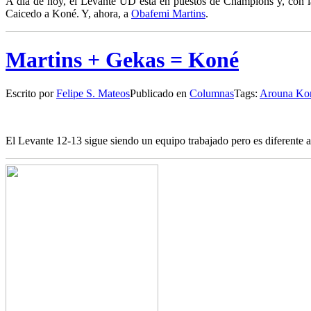
A
día de hoy, el Levante UD está en puestos de Champions y, con la 
Caicedo a Koné. Y, ahora, a
Obafemi Martins
.
Martins + Gekas = Koné
Escrito por
Felipe S. Mateos
Publicado en
Columnas
Tags:
Arouna Ko
E
l Levante 12-13 sigue siendo un equipo trabajado pero es diferente a