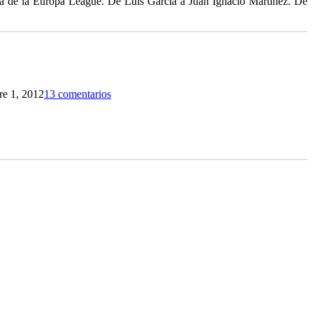
onda de la Europa League. De Luis García a Juan Ignacio Martínez. De
re 1, 2012
13 comentarios