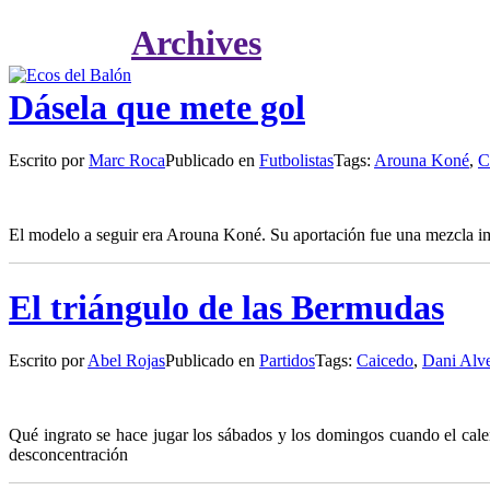
Archives
Dásela que mete gol
Escrito por
Marc Roca
Publicado en
Futbolistas
Tags:
Arouna Koné
,
C
E
l modelo a seguir era Arouna Koné. Su aportación fue una mezcla im
El triángulo de las Bermudas
Escrito por
Abel Rojas
Publicado en
Partidos
Tags:
Caicedo
,
Dani Alv
Q
ué ingrato se hace jugar los sábados y los domingos cuando el cale
desconcentración