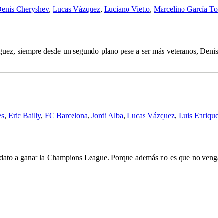
enis Cheryshev
,
Lucas Vázquez
,
Luciano Vietto
,
Marcelino García To
guez, siempre desde un segundo plano pese a ser más veteranos, Den
es
,
Eric Bailly
,
FC Barcelona
,
Jordi Alba
,
Lucas Vázquez
,
Luis Enriqu
ndidato a ganar la Champions League. Porque además no es que no veng