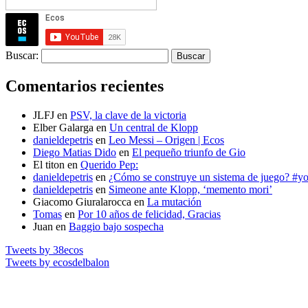
Buscar:
Comentarios recientes
JLFJ
en
PSV, la clave de la victoria
Elber Galarga
en
Un central de Klopp
danieldepetris
en
Leo Messi – Origen | Ecos
Diego Matias Dido
en
El pequeño triunfo de Gio
El titon
en
Querido Pep:
danieldepetris
en
¿Cómo se construye un sistema de juego? #
danieldepetris
en
Simeone ante Klopp, ‘memento mori’
Giacomo Giuralarocca
en
La mutación
Tomas
en
Por 10 años de felicidad, Gracias
Juan
en
Baggio bajo sospecha
Tweets by 38ecos
Tweets by ecosdelbalon