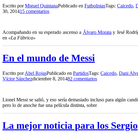
Escrito por
Miguel Quintana
Publicado en
Futbolistas
Tags:
Caicedo
,
D
30, 2014
15 comentarios
A
compañando en su esperado ascenso a
Álvaro Morata
y Jesé Rodrí
en
«La Fábrica»
En el mundo de Messi
Escrito por
Abel Rojas
Publicado en
Partidos
Tags:
Caicedo
,
Dani Alv
Víctor Sánchez
diciembre 8, 2014
82 comentarios
L
ionel Messi se salió, y eso sería demasiado incluso para algún ca
pero lo de anoche fue una película distinta, sobre
La mejor noticia para los Sergio