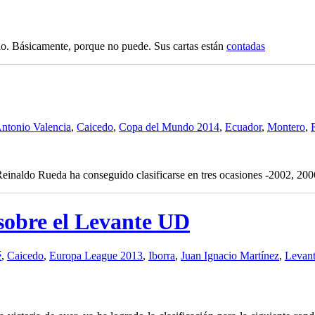
o. Básicamente, porque no puede. Sus cartas están
contadas
ntonio Valencia
,
Caicedo
,
Copa del Mundo 2014
,
Ecuador
,
Montero
,
 Reinaldo Rueda ha conseguido clasificarse en tres ocasiones -2002, 20
obre el Levante UD
é
,
Caicedo
,
Europa League 2013
,
Iborra
,
Juan Ignacio Martínez
,
Levan