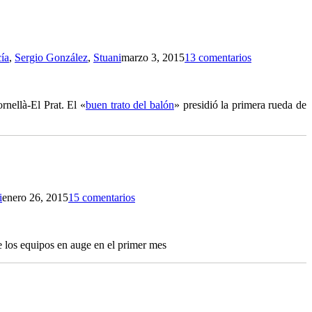
ía
,
Sergio González
,
Stuani
marzo 3, 2015
13 comentarios
nellà-El Prat. El «
buen trato del balón
» presidió la primera rueda de
i
enero 26, 2015
15 comentarios
e los equipos en auge en el primer mes