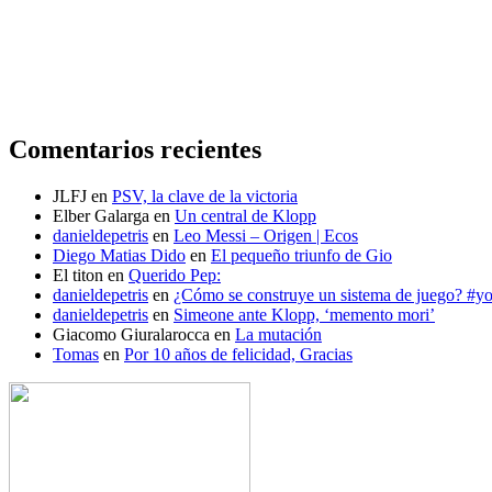
Comentarios recientes
JLFJ
en
PSV, la clave de la victoria
Elber Galarga
en
Un central de Klopp
danieldepetris
en
Leo Messi – Origen | Ecos
Diego Matias Dido
en
El pequeño triunfo de Gio
El titon
en
Querido Pep:
danieldepetris
en
¿Cómo se construye un sistema de juego? #
danieldepetris
en
Simeone ante Klopp, ‘memento mori’
Giacomo Giuralarocca
en
La mutación
Tomas
en
Por 10 años de felicidad, Gracias