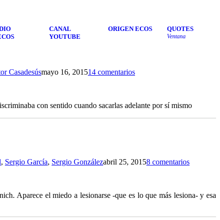
DIO
CANAL
ORIGEN ECOS
QUOTES
ECOS
YOUTUBE
Ventana
tor Casadesús
mayo 16, 2015
14 comentarios
iscriminaba con sentido cuando sacarlas adelante por sí mismo
l
,
Sergio García
,
Sergio González
abril 25, 2015
8 comentarios
ich. Aparece el miedo a lesionarse -que es lo que más lesiona- y esa