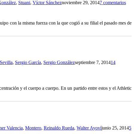
González
,
Stuani
,
Víctor Sánchez
noviembre 29, 2014
7 comentarios
uipo con la misma fuerza con la que cogió a su filial el pasado mes de
Sevilla
,
Sergio García
,
Sergio González
septiembre 7, 2014
14
ncentración y el cuerpo a cuerpo. En un partido entre estos y el Athletic
ner Valencia
,
Montero
,
Reinaldo Rueda
,
Walter Ayoví
junio 25, 2014
5