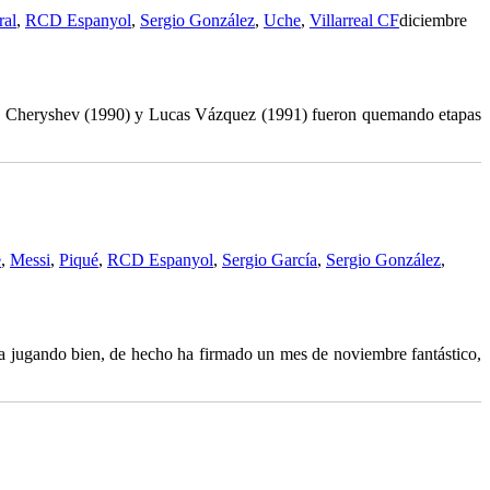
ral
,
RCD Espanyol
,
Sergio González
,
Uche
,
Villarreal CF
diciembre
is Cheryshev (1990) y Lucas Vázquez (1991) fueron quemando etapas
e
,
Messi
,
Piqué
,
RCD Espanyol
,
Sergio García
,
Sergio González
,
a jugando bien, de hecho ha firmado un mes de noviembre fantástico,