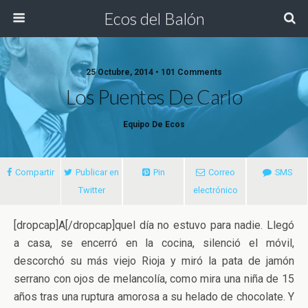
Ecos del Balón
25 Octubre, 2014 • 101 Comments
Los Puentes De Carlo
Equipo De Ecos
Compartir
Publicar en
Pin
Correo
SMS
Twitter
electrónico
[dropcap]A[/dropcap]quel día no estuvo para nadie. Llegó
a casa, se encerró en la cocina, silenció el móvil,
descorchó su más viejo Rioja y miró la pata de jamón
serrano con ojos de melancolía, como mira una niña de 15
años tras una ruptura amorosa a su helado
de chocolate. Y