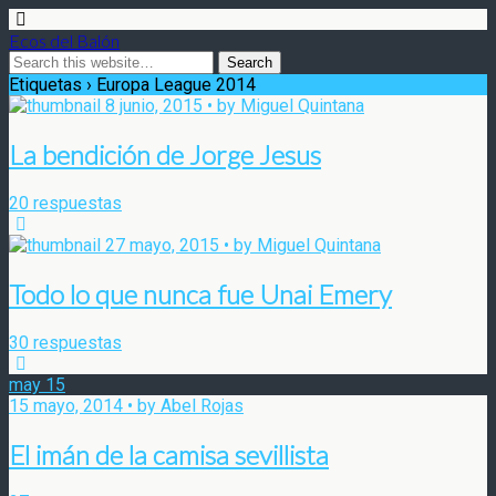
Ecos del Balón
Etiquetas › Europa League 2014
8 junio, 2015 • by Miguel Quintana
La bendición de Jorge Jesus
20 respuestas
27 mayo, 2015 • by Miguel Quintana
Todo lo que nunca fue Unai Emery
30 respuestas
may
15
15 mayo, 2014 • by Abel Rojas
El imán de la camisa sevillista