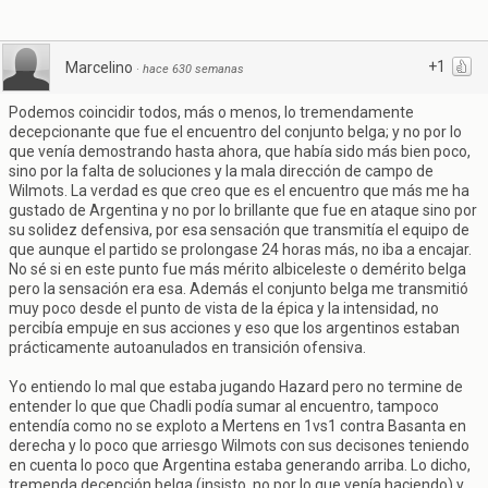
+1
Marcelino
·
hace 630 semanas
Podemos coincidir todos, más o menos, lo tremendamente
decepcionante que fue el encuentro del conjunto belga; y no por lo
que venía demostrando hasta ahora, que había sido más bien poco,
sino por la falta de soluciones y la mala dirección de campo de
Wilmots. La verdad es que creo que es el encuentro que más me ha
gustado de Argentina y no por lo brillante que fue en ataque sino por
su solidez defensiva, por esa sensación que transmitía el equipo de
que aunque el partido se prolongase 24 horas más, no iba a encajar.
No sé si en este punto fue más mérito albiceleste o demérito belga
pero la sensación era esa. Además el conjunto belga me transmitió
muy poco desde el punto de vista de la épica y la intensidad, no
percibía empuje en sus acciones y eso que los argentinos estaban
prácticamente autoanulados en transición ofensiva.
Yo entiendo lo mal que estaba jugando Hazard pero no termine de
entender lo que que Chadli podía sumar al encuentro, tampoco
entendía como no se exploto a Mertens en 1vs1 contra Basanta en
derecha y lo poco que arriesgo Wilmots con sus decisones teniendo
en cuenta lo poco que Argentina estaba generando arriba. Lo dicho,
tremenda decepción belga (insisto, no por lo que venía haciendo) y