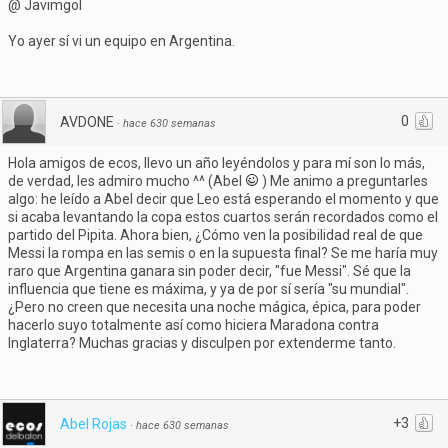
@ Javimgol
Yo ayer sí vi un equipo en Argentina.
0
AVDONE
·
hace 630 semanas
Hola amigos de ecos, llevo un año leyéndolos y para mí son lo más,
de verdad, les admiro mucho ^^ (Abel
) Me animo a preguntarles
algo: he leído a Abel decir que Leo está esperando el momento y que
si acaba levantando la copa estos cuartos serán recordados como el
partido del Pipita. Ahora bien, ¿Cómo ven la posibilidad real de que
Messi la rompa en las semis o en la supuesta final? Se me haría muy
raro que Argentina ganara sin poder decir, "fue Messi". Sé que la
influencia que tiene es máxima, y ya de por sí sería "su mundial".
¿Pero no creen que necesita una noche mágica, épica, para poder
hacerlo suyo totalmente así como hiciera Maradona contra
Inglaterra? Muchas gracias y disculpen por extenderme tanto.
+3
Abel Rojas
·
hace 630 semanas