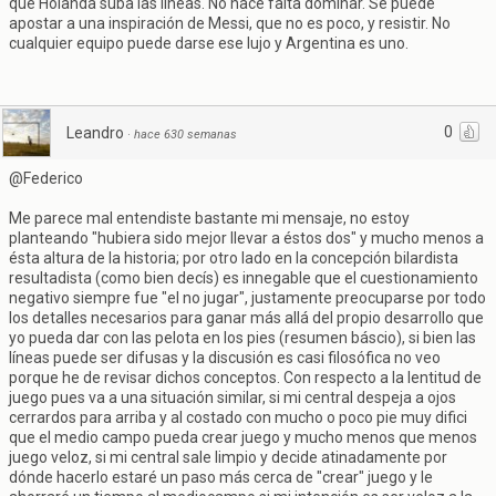
que Holanda suba las líneas. No hace falta dominar. Se puede
apostar a una inspiración de Messi, que no es poco, y resistir. No
cualquier equipo puede darse ese lujo y Argentina es uno.
0
Leandro
·
hace 630 semanas
@Federico
Me parece mal entendiste bastante mi mensaje, no estoy
planteando "hubiera sido mejor llevar a éstos dos" y mucho menos a
ésta altura de la historia; por otro lado en la concepción bilardista
resultadista (como bien decís) es innegable que el cuestionamiento
negativo siempre fue "el no jugar", justamente preocuparse por todo
los detalles necesarios para ganar más allá del propio desarrollo que
yo pueda dar con las pelota en los pies (resumen báscio), si bien las
líneas puede ser difusas y la discusión es casi filosófica no veo
porque he de revisar dichos conceptos. Con respecto a la lentitud de
juego pues va a una situación similar, si mi central despeja a ojos
cerrardos para arriba y al costado con mucho o poco pie muy difici
que el medio campo pueda crear juego y mucho menos que menos
juego veloz, si mi central sale limpio y decide atinadamente por
dónde hacerlo estaré un paso más cerca de "crear" juego y le