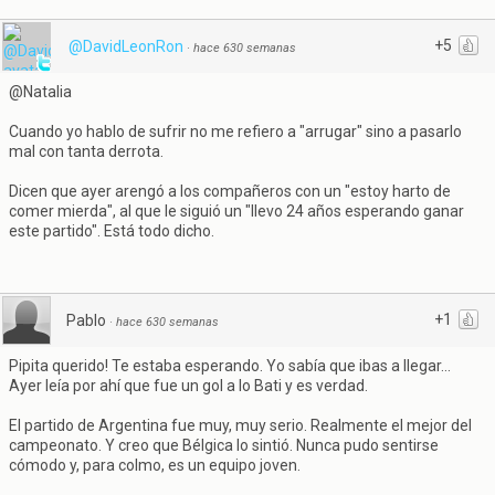
+5
@DavidLeonRon
·
hace 630 semanas
@Natalia
Cuando yo hablo de sufrir no me refiero a "arrugar" sino a pasarlo
mal con tanta derrota.
Dicen que ayer arengó a los compañeros con un "estoy harto de
comer mierda", al que le siguió un "llevo 24 años esperando ganar
este partido". Está todo dicho.
+1
Pablo
·
hace 630 semanas
Pipita querido! Te estaba esperando. Yo sabía que ibas a llegar...
Ayer leía por ahí que fue un gol a lo Bati y es verdad.
El partido de Argentina fue muy, muy serio. Realmente el mejor del
campeonato. Y creo que Bélgica lo sintió. Nunca pudo sentirse
cómodo y, para colmo, es un equipo joven.