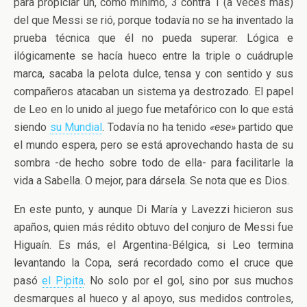
para propiciar un, como mínimo, 3 contra 1 (a veces más)
del que Messi se rió, porque todavía no se ha inventado la
prueba técnica que él no pueda superar. Lógica e
ilógicamente se hacía hueco entre la triple o cuádruple
marca, sacaba la pelota dulce, tensa y con sentido y sus
compañeros atacaban un sistema ya destrozado. El papel
de Leo en lo unido al juego fue metafórico con lo que está
siendo
su Mundial
. Todavía no ha tenido
«ese»
partido que
el mundo espera, pero se está aprovechando hasta de su
sombra -de hecho sobre todo de ella- para facilitarle la
vida a Sabella. O mejor, para dársela. Se nota que es Dios.
En este punto, y aunque Di María y Lavezzi hicieron sus
apaños, quien más rédito obtuvo del conjuro de Messi fue
Higuaín. Es más, el Argentina-Bélgica, si Leo termina
levantando la Copa, será recordado como el cruce que
pasó
el Pipita
. No solo por el gol, sino por sus muchos
desmarques al hueco y al apoyo, sus medidos controles,