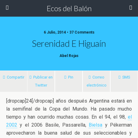
Ecos del Balón
6 Julio, 2014 • 37 Comments
Serenidad E Higuaín
Abel Rojas
Compartir
Publicar en
Pin
Correo
SMS
Twitter
electrónico
[dropcap]24[/dropcap] años después Argentina estará en
la semifinal de la Copa del Mundo. Ha pasado mucho
tiempo y han ocurrido muchas cosas. En el 94, el 98,
el
2002
y el 2006 Basile, Passarella,
Bielsa
y Pékerman
aprovecharon la buena salud
de sus seleccionables y