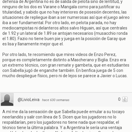
defensa de Argentina no es de salida de pelota sino de lentitud, y
ninguno de los dos es Varane o Mangala como para justificar su
titularidad, y sabido que no hay interiores de posesión decentes, las
situaciones de repliegue iban a ser numerosas así que el juego aéreo
iba a ser fundamental. Por otro lado, en pelota parada, no hay
mediocampistas ni delanteros altos salvo Higuain, así que centrales
de 1.92 y un lateral de 1.89 se antojan necesarios (musacchio ronda
el 1.80). Fazio no tiene buen pie y juega en la posición de Garay que
es lisa y llanamente mejor que el.
Por otro lado, te recomiendo que mires videos de Enzo Perez,
porque es completamente distinto a Mascherano y Biglia. Enzo era
un extremo técnico, con gran remate y gambeta, que en estudiantes
con Sabella jugó de enganche también. En benfica juega de 5 con
mucho despliegue físico, pero ni de lejos se parece a Javier o Lucas.
0
@LivioLeiva
·
hace 630 semanas
A mí me da la sensación de que Sabella puede emular a su tocayo
neerlandés y salir con línea de 5. Dicen que los jugadores no lo
respaldarían, pero los jugadores no tiene nada que respaldar, el
técnico tiene la última palabra. Y a Argentina le sería una ventaja