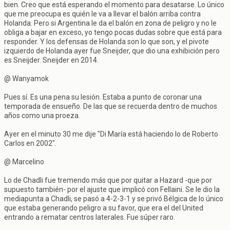
bien. Creo que está esperando el momento para desatarse. Lo único
que me preocupa es quién le va a llevar el balón arriba contra
Holanda. Pero si Argentina le da el balón en zona de peligro y no le
obliga a bajar en exceso, yo tengo pocas dudas sobre que está para
responder. Y los defensas de Holanda son lo que son, y el pivote
izquierdo de Holanda ayer fue Sneijder, que dio una exhibición pero
es Sneijder. Sneijder en 2014.
@ Wanyamok
Pues sí. Es una pena su lesión. Estaba a punto de coronar una
temporada de ensueño. De las que se recuerda dentro de muchos
años como una proeza.
Ayer en el minuto 30 me dije "Di María está haciendo lo de Roberto
Carlos en 2002".
@ Marcelino
Lo de Chadli fue tremendo más que por quitar a Hazard -que por
supuesto también- por el ajuste que implicó con Fellaini. Se le dio la
mediapunta a Chadli, se pasó a 4-2-3-1 y se privó Bélgica de lo único
que estaba generando peligro a su favor, que era el del United
entrando a rematar centros laterales. Fue súper raro.