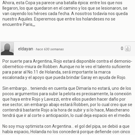
Ahora, esta Copa ya parece una batalla épica: entre los que nos
llegaron, los que quedaron en el camino y los que se lesionaron, se
van cayendo los héroes cada fecha. A nosotros todavía nos queda
nuestro Aquiles. Esperemos que entre los holandeses no se
encuentre Paris,,,
0
eldayan
·
hace 630 semanas
Por suerte para Argentina, Rojo estará disponible contra el demonio-
cibernético-miura de Robben. Aunque no le veo el talento suficiente
para parar al No.11 de Holanda, será importante la marca
escalonada y el apoyo que pueda brindar Garay en ayuda de Rojo.
Sin embargo... teniendo en cuenta que Dimaría no estará, uno de los
pocos argumentos para subir la pelota es precisamente, la conexión
que haya entre Rojo y Lavezzi, entre ellos pueden hacer daño por
ese sector; sin embargo abajo estará Robben, por lo cual creo que se
contendrá bastante Rojo a la hora de subir y si lo hace, Mascherano
tendrá que ir al corte o anticipación, lo cual deja espacio en el medio.
No soy muy optimista con Argentina... el gol del pipa, se debió a que
había espacio, Holanda no los concederá porque defiende con cinco