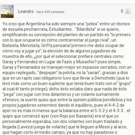
0
Leandro
·
hace 630 semanas
Yo creo que Argentina ha sido siempre una "pelea" entre un técnico
de escuela pincharrrata, Estudiantes... "Bilardista" si se quiere,
simplificando su concepción del planteo de un partido es "lo primero
con lo que ocuparse es cómo contrarrestar el juego rival", un
Bielsista, Menotista, Griffa pensaría"primero me debo ocupar de
cómo voy a jugar yo"; la elección de de algunos jugadores da
muestra de ello, ¿por qué el seleccionar prefiere centrales como
Garay y Fernandez en Lugar de Fazio y Musachio? pues simple,
Garay y Fernanadez se manejan mejor en espacios cerrados, con un
equipo replegado, "despejan" la pelota, no la "sacan", gracias a dios
que en un rapto casi obligatorio tuvo que llevar a Demichelis (que lo
levó más como un buen suplente que tenía buen trato con el "grupo"
al cual él tanto protege); dicho ésto estaba claro que nada de ésto
"pega" con jugar con tres delanteros y un volante sumamente
ofensivo, la suerte quiso que entre la opinión pública/peridística y los
propios jugadores seterminó dando el equilibrio, pues el 4-4-2 de
ayer no es más ni menos que la balanza entre el 5-3-2 y el 4-3-3... el
quipo que comenzó ayer (con Rojo por Basanta) era el que yo
personalmente esperaba, con dos volantes con buen traslado y
llegada (Lavezzi juega de volante) que le lleguen a Messi y al arco,
que hagan corto el medio campo, ya que no hay pasadores o