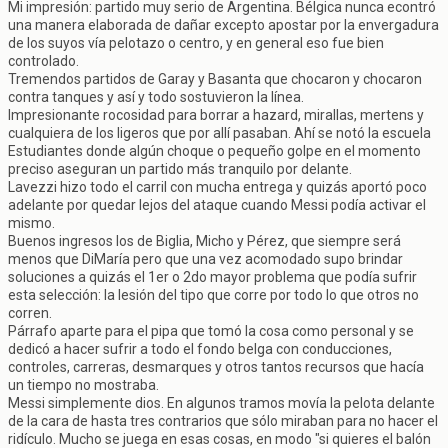
Mi impresión: partido muy serio de Argentina. Bélgica nunca econtró
una manera elaborada de dañar excepto apostar por la envergadura
de los suyos vía pelotazo o centro, y en general eso fue bien
controlado.
Tremendos partidos de Garay y Basanta que chocaron y chocaron
contra tanques y así y todo sostuvieron la línea.
Impresionante rocosidad para borrar a hazard, mirallas, mertens y
cualquiera de los ligeros que por allí pasaban. Ahí se notó la escuela
Estudiantes donde algún choque o pequeño golpe en el momento
preciso aseguran un partido más tranquilo por delante.
Lavezzi hizo todo el carril con mucha entrega y quizás aportó poco
adelante por quedar lejos del ataque cuando Messi podía activar el
mismo.
Buenos ingresos los de Biglia, Micho y Pérez, que siempre será
menos que DiMaría pero que una vez acomodado supo brindar
soluciones a quizás el 1er o 2do mayor problema que podía sufrir
esta selección: la lesión del tipo que corre por todo lo que otros no
corren.
Párrafo aparte para el pipa que tomó la cosa como personal y se
dedicó a hacer sufrir a todo el fondo belga con conducciones,
controles, carreras, desmarques y otros tantos recursos que hacía
un tiempo no mostraba.
Messi simplemente dios. En algunos tramos movía la pelota delante
de la cara de hasta tres contrarios que sólo miraban para no hacer el
ridículo. Mucho se juega en esas cosas, en modo "si quieres el balón