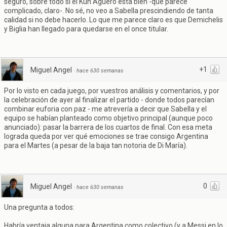
seguro, sobre todo si el Kun Agüero está bien -que parece
complicado, claro-. No sé, no veo a Sabella prescindiendo de tanta
calidad si no debe hacerlo. Lo que me parece claro es que Demichelis
y Biglia han llegado para quedarse en el once titular.
+1
Miguel Angel
·
hace 630 semanas
Por lo visto en cada juego, por vuestros análisis y comentarios, y por
la celebración de ayer al finalizar el partido - donde todos parecían
combinar euforia con paz - me atrevería a decir que Sabella y el
equipo se habían planteado como objetivo principal (aunque poco
anunciado): pasar la barrera de los cuartos de final. Con esa meta
lograda queda por ver qué emociones se trae consigo Argentina
para el Martes (a pesar de la baja tan notoria de Di María).
0
Miguel Angel
·
hace 630 semanas
Una pregunta a todos:
Habría ventaja alguna para Argentina como colectivo (y a Messi en lo