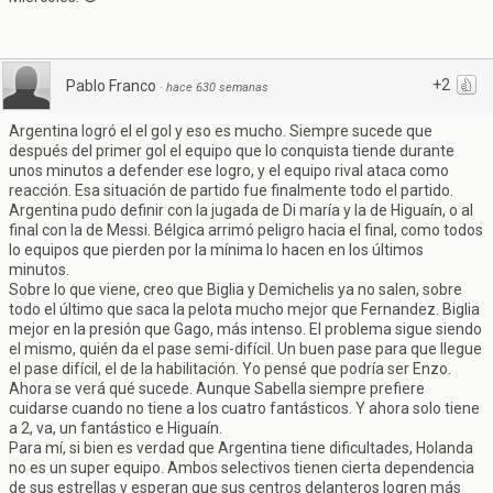
+2
Pablo Franco
·
hace 630 semanas
Argentina logró el el gol y eso es mucho. Siempre sucede que
después del primer gol el equipo que lo conquista tiende durante
unos minutos a defender ese logro, y el equipo rival ataca como
reacción. Esa situación de partido fue finalmente todo el partido.
Argentina pudo definir con la jugada de Di maría y la de Higuaín, o al
final con la de Messi. Bélgica arrimó peligro hacia el final, como todos
lo equipos que pierden por la mínima lo hacen en los últimos
minutos.
Sobre lo que viene, creo que Biglia y Demichelis ya no salen, sobre
todo el último que saca la pelota mucho mejor que Fernandez. Biglia
mejor en la presión que Gago, más intenso. El problema sigue siendo
el mismo, quién da el pase semi-difícil. Un buen pase para que llegue
el pase difícil, el de la habilitación. Yo pensé que podría ser Enzo.
Ahora se verá qué sucede. Aunque Sabella siempre prefiere
cuidarse cuando no tiene a los cuatro fantásticos. Y ahora solo tiene
a 2, va, un fantástico e Higuaín.
Para mí, si bien es verdad que Argentina tiene dificultades, Holanda
no es un super equipo. Ambos selectivos tienen cierta dependencia
de sus estrellas y esperan que sus centros delanteros logren más