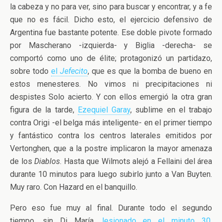
la cabeza y no para ver, sino para buscar y encontrar, y a fe
que no es fácil. Dicho esto, el ejercicio defensivo de
Argentina fue bastante potente. Ese doble pivote formado
por Mascherano -izquierda- y Biglia -derecha- se
comportó como uno de élite; protagonizó un partidazo,
sobre todo
el
Jefecito
, que es que la bomba de bueno en
estos menesteres. No vimos ni precipitaciones ni
despistes Solo acierto. Y con ellos emergió la otra gran
figura de la tarde,
Ezequiel Garay
, sublime en el trabajo
contra Origi -el belga más inteligente- en el primer tiempo
y fantástico contra los centros laterales emitidos por
Vertonghen, que a la postre implicaron la mayor amenaza
de los
Diablos
. Hasta que Wilmots alejó a Fellaini del área
durante 10 minutos para luego subirlo junto a Van Buyten.
Muy raro. Con Hazard en el banquillo.
Pero eso fue muy al final. Durante todo el segundo
tiempo, sin Di María,
lesionado en el minuto 30
,