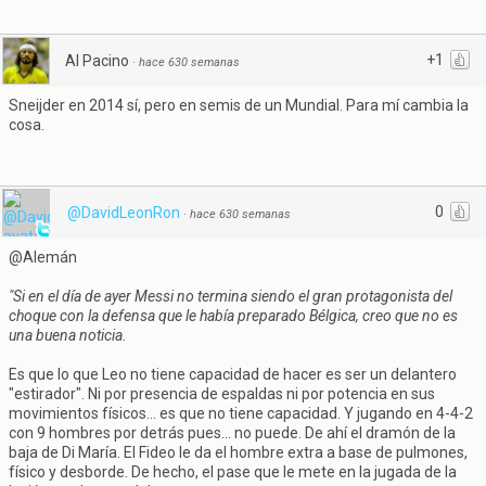
+1
Al Pacino
·
hace 630 semanas
Sneijder en 2014 sí, pero en semis de un Mundial. Para mí cambia la
cosa.
0
@DavidLeonRon
·
hace 630 semanas
@Alemán
"Si en el día de ayer Messi no termina siendo el gran protagonista del
choque con la defensa que le había preparado Bélgica, creo que no es
una buena noticia.
Es que lo que Leo no tiene capacidad de hacer es ser un delantero
"estirador". Ni por presencia de espaldas ni por potencia en sus
movimientos físicos... es que no tiene capacidad. Y jugando en 4-4-2
con 9 hombres por detrás pues... no puede. De ahí el dramón de la
baja de Di María. El Fideo le da el hombre extra a base de pulmones,
físico y desborde. De hecho, el pase que le mete en la jugada de la