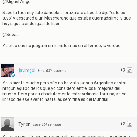
@Miguel Ángel
Sabella fue muy listo dándole el brazalete a Leo. Le dijo "esto es
tuyo" y descargó a un Mascherano que estaba quemadísimo, y que
hoy sigue siendo igual de líder.
@Sebas
Yo creo que no juega ni un minuto más en el torneo, la verdad.
+3
javimgol
·
hace 630 semanas
Yo lo siento mucho pero aún no he visto jugar a Argentina contra
ningún equipo de los que yo considero entre los 8 mejores del
mundo. Pero por su absolutamente extraordinaria fortuna, se ha
librado de ese evento hasta las semifinales del Mundial.
+2
Tyrion
·
hace 630 semanas
Yo creo que el techo que puede alcanzar este sistema 'equilibrado' y