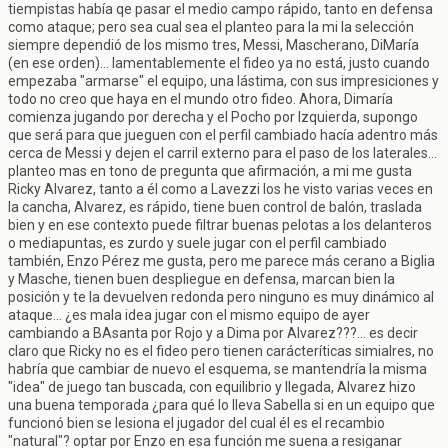
tiempistas había qe pasar el medio campo rápido, tanto en defensa
como ataque; pero sea cual sea el planteo para la mi la selección
siempre dependió de los mismo tres, Messi, Mascherano, DiMaría
(en ese orden)... lamentablemente el fideo ya no está, justo cuando
empezaba "armarse" el equipo, una lástima, con sus impresiciones y
todo no creo que haya en el mundo otro fideo. Ahora, Dimaría
comienza jugando por derecha y el Pocho por Izquierda, supongo
que será para que jueguen con el perfil cambiado hacía adentro más
cerca de Messi y dejen el carril externo para el paso de los laterales...
planteo mas en tono de pregunta que afirmación, a mi me gusta
Ricky Alvarez, tanto a él como a Lavezzi los he visto varias veces en
la cancha, Alvarez, es rápido, tiene buen control de balón, traslada
bien y en ese contexto puede filtrar buenas pelotas a los delanteros
o mediapuntas, es zurdo y suele jugar con el perfil cambiado
también, Enzo Pérez me gusta, pero me parece más cerano a Biglia
y Masche, tienen buen despliegue en defensa, marcan bien la
posición y te la devuelven redonda pero ninguno es muy dinámico al
ataque... ¿es mala idea jugar con el mismo equipo de ayer
cambiando a BAsanta por Rojo y a Dima por Alvarez???... es decir
claro que Ricky no es el fideo pero tienen carácteríticas simialres, no
habría que cambiar de nuevo el esquema, se mantendría la misma
"idea" de juego tan buscada, con equilibrio y llegada, Alvarez hizo
una buena temporada ¿para qué lo lleva Sabella si en un equipo que
funcionó bien se lesiona el jugador del cual él es el recambio
"natural"? optar por Enzo en esa función me suena a resiganar