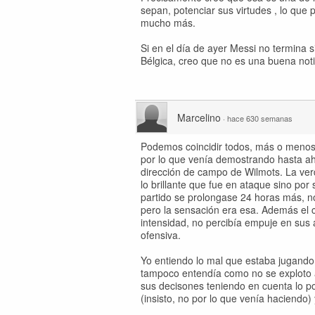
sepan, potenciar sus virtudes , lo que
mucho más.
Si en el día de ayer Messi no termina 
Bélgica, creo que no es una buena noti
Marcelino
·
hace 630 semanas
Podemos coincidir todos, más o menos,
por lo que venía demostrando hasta aho
dirección de campo de Wilmots. La ve
lo brillante que fue en ataque sino por
partido se prolongase 24 horas más, no
pero la sensación era esa. Además el c
intensidad, no percibía empuje en sus
ofensiva.
Yo entiendo lo mal que estaba jugando
tampoco entendía como no se exploto 
sus decisones teniendo en cuenta lo p
(insisto, no por lo que venía haciendo)