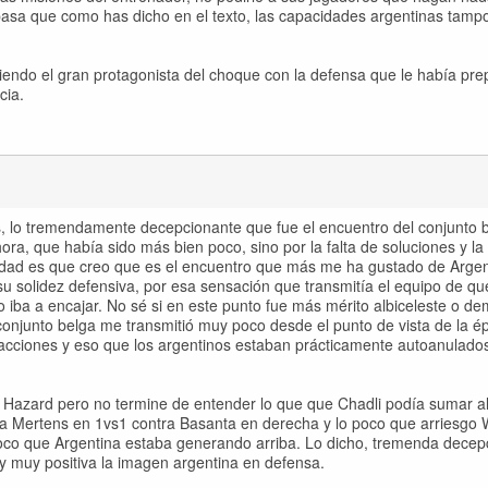
 pasa que como has dicho en el texto, las capacidades argentinas tam
siendo el gran protagonista del choque con la defensa que le había pr
cia.
 lo tremendamente decepcionante que fue el encuentro del conjunto b
ra, que había sido más bien poco, sino por la falta de soluciones y la
rdad es que creo que es el encuentro que más me ha gustado de Argen
 su solidez defensiva, por esa sensación que transmitía el equipo de q
 iba a encajar. No sé si en este punto fue más mérito albiceleste o de
onjunto belga me transmitió muy poco desde el punto de vista de la ép
 acciones y eso que los argentinos estaban prácticamente autoanulados
 Hazard pero no termine de entender lo que que Chadli podía sumar a
a Mertens en 1vs1 contra Basanta en derecha y lo poco que arriesgo 
oco que Argentina estaba generando arriba. Lo dicho, tremenda decep
 y muy positiva la imagen argentina en defensa.