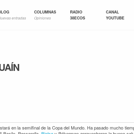
BLOG
COLUMNAS
RADIO
CANAL
38ECOS
YOUTUBE
Nuevas entradas
Opiniones
UAÍN
stará en la semifinal de la Copa del Mundo. Ha pasado mucho tiem
6 Basile, Passarella,
Bielsa
y Pékerman aprovecharon la buena sal