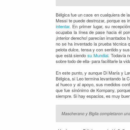
Bélgica fue un caos en cualquiera de la
Messi te puede destrozar, porque es in
intentar
. En primer lugar, su recepci
ocupaba la línea de pase hacia él por
¡interior derecho! parecían imantados 
no se ha inventado la prueba técnica q
pelota dulce, tensa y con sentido y su
que está siendo
su Mundial
. Todavía 
sobre todo de ella- para facilitarle la v
En este punto, y aunque Di María y Lav
Bélgica, si Leo termina levantando la
al hueco y al apoyo, sus medidos contr
que fue sinónimo de Kompany, porque e
siempre. Si hay espacios, es muy buen
Mascherano y Biglia completaron una 