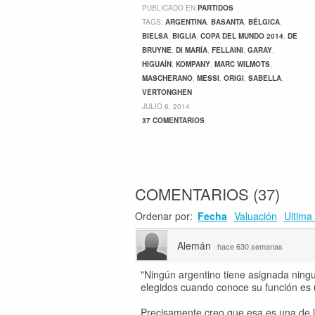
PUBLICADO EN
PARTIDOS
TAGS:
ARGENTINA
,
BASANTA
,
BÉLGICA
,
BIELSA
,
BIGLIA
,
COPA DEL MUNDO 2014
,
DE
BRUYNE
,
DI MARÍA
,
FELLAINI
,
GARAY
,
HIGUAÍN
,
KOMPANY
,
MARC WILMOTS
,
MASCHERANO
,
MESSI
,
ORIGI
,
SABELLA
,
VERTONGHEN
JULIO 6, 2014
37 COMENTARIOS
COMENTARIOS
(
37
)
Ordenar por:
Fecha
Valuación
Ultima 
Alemán
·
hace 630 semanas
"Ningún argentino tiene asignada ningu
elegidos cuando conoce su función es u
Precisamente creo que esa es una de l