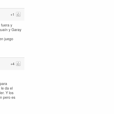
+1
 fuera y
guaín y Garay
en juego
+4
 para
le da el
er. Y los
ón pero es