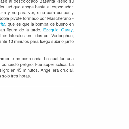
se al descolocado Basanta -serio su
icultad que ahoga hasta al espectador.
eza y no para ver, sino para buscar y
e doble pivote formado por Mascherano -
ito
, que es que la bomba de bueno en
an figura de la tarde,
Ezequiel Garay
,
ntros laterales emitidos por Vertonghen,
rante 10 minutos para luego subirlo junto
camente no pasó nada. Lo cual fue una
concedió peligro. Fue súper sólida. La
ligro en 45 minutos. Ángel era crucial.
solo tres horas.