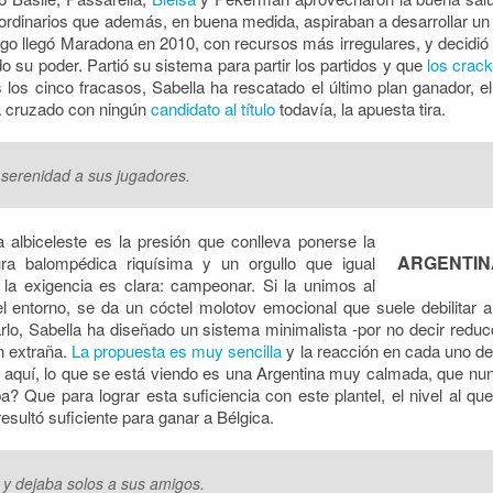
ordinarios que además, en buena medida, aspiraban a desarrollar un f
ego llegó Maradona en 2010, con recursos más irregulares, y decidió i
o su poder. Partió su sistema para partir los partidos y que
los crac
los cinco fracasos, Sabella ha rescatado el último plan ganador, el
ha cruzado con ningún
candidato al título
todavía, la apuesta tira.
 serenidad a sus jugadores.
 albiceleste es la presión que conlleva ponerse la
ARGENTIN
ra balompédica riquísima y un orgullo que igual
y la exigencia es clara: campeonar. Si la unimos al
el entorno, se da un cóctel molotov emocional que suele debilita
arlo, Sabella ha diseñado un sistema minimalista -por no decir redu
n extraña.
La propuesta es muy sencilla
y la reacción en cada uno de
de aquí, lo que se está viendo es una Argentina muy calmada, que nun
ba? Que para lograr esta suficiencia con este plantel, el nivel al q
sultó suficiente para ganar a Bélgica.
y dejaba solos a sus amigos.