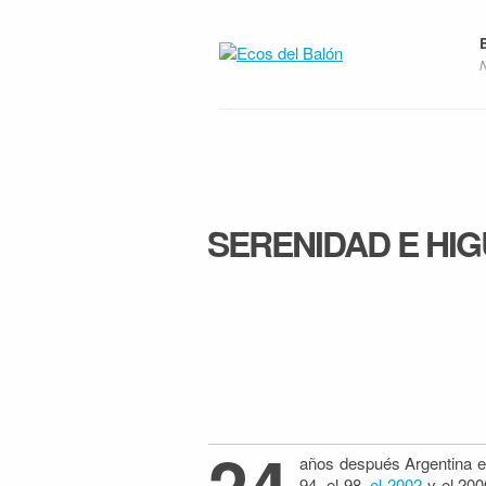
SERENIDAD E HIG
24
años después Argentina e
94, el 98,
el 2002
y el 200