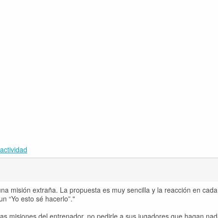
actividad
na misión extraña. La propuesta es muy sencilla y la reacción en cada
n “Yo esto sé hacerlo”."
as misiones del entrenador, no pedirle a sus jugadores que hagan na