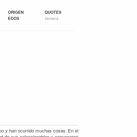
ORIGEN
QUOTES
ECOS
Ventana
po y han ocurrido muchas cosas. En el
ud
de sus seleccionables y convocaron