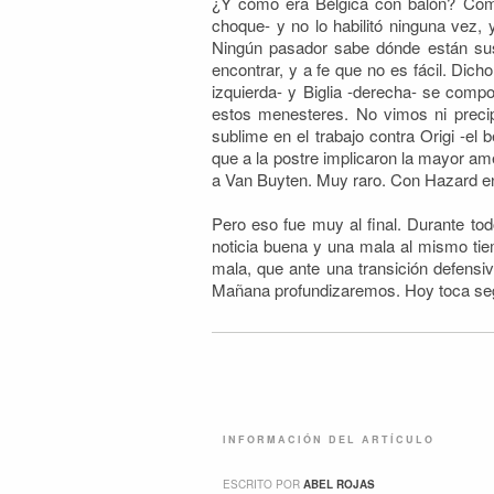
¿Y cómo era Bélgica con balón? Com
choque- y no lo habilitó ninguna vez,
Ningún pasador sabe dónde están sus 
encontrar, y a fe que no es fácil. Dic
izquierda- y Biglia -derecha- se comp
estos menesteres. No vimos ni precipi
sublime en el trabajo contra Origi -el 
que a la postre implicaron la mayor a
a Van Buyten. Muy raro. Con Hazard en 
Pero eso fue muy al final. Durante to
noticia buena y una mala al mismo tie
mala, que ante una transición defensiv
Mañana profundizaremos. Hoy toca segu
INFORMACIÓN DEL ARTÍCULO
ESCRITO POR
ABEL ROJAS