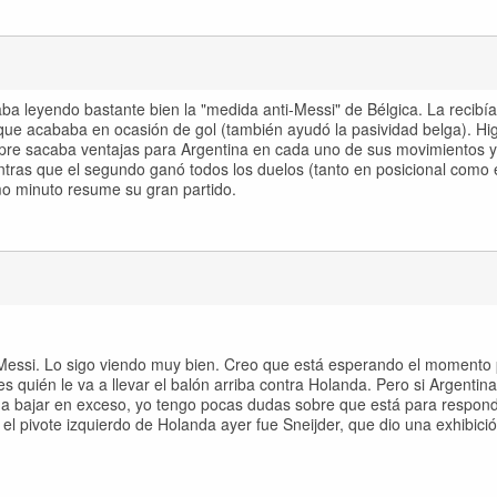
ba leyendo bastante bien la "medida anti-Messi" de Bélgica. La recibía
 que acababa en ocasión de gol (también ayudó la pasividad belga). Hi
pre sacaba ventajas para Argentina en cada uno de sus movimientos y
ntras que el segundo ganó todos los duelos (tanto en posicional como 
imo minuto resume su gran partido.
 Messi. Lo sigo viendo muy bien. Creo que está esperando el momento
quién le va a llevar el balón arriba contra Holanda. Pero si Argentina 
a a bajar en exceso, yo tengo pocas dudas sobre que está para respond
el pivote izquierdo de Holanda ayer fue Sneijder, que dio una exhibici