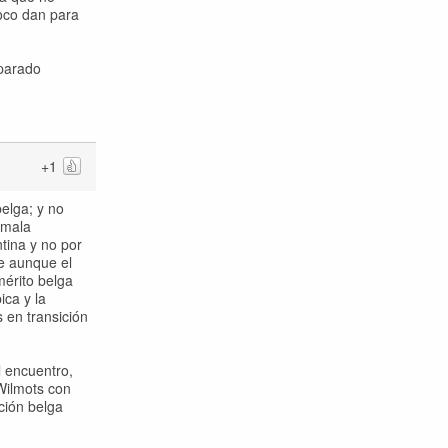
poco dan para
eparado
+1
elga; y no
 mala
tina y no por
ue aunque el
mérito belga
ica y la
 en transición
l encuentro,
Wilmots con
ción belga