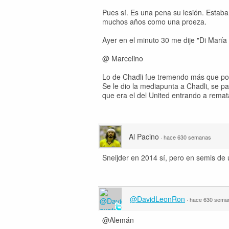
Pues sí. Es una pena su lesión. Estab
muchos años como una proeza.
Ayer en el minuto 30 me dije "Di María
@ Marcelino
Lo de Chadli fue tremendo más que por 
Se le dio la mediapunta a Chadli, se pa
que era el del United entrando a remata
Al Pacino
·
hace 630 semanas
Sneijder en 2014 sí, pero en semis de 
@DavidLeonRon
·
hace 630 sema
@Alemán