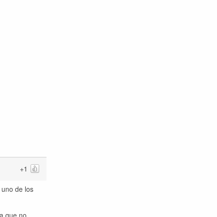
+1
 uno de los
da que no