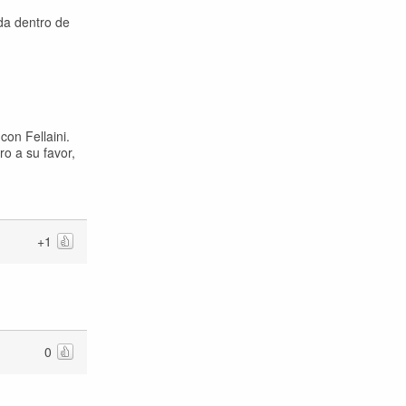
da dentro de
on Fellaini.
ro a su favor,
+1
0