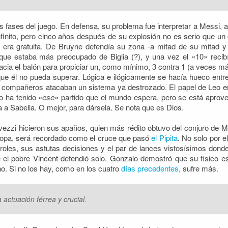
s fases del juego. En defensa, su problema fue interpretar a Messi, a
finito, pero cinco años después de su explosión no es serio que un 
ón era gratuita. De Bruyne defendía su zona -a mitad de su mitad 
que estaba más preocupado de Biglia (?), y una vez el «10» recibía,
hacia el balón para propiciar un, como mínimo, 3 contra 1 (a veces má
ue él no pueda superar. Lógica e ilógicamente se hacía hueco entre
s compañeros atacaban un sistema ya destrozado. El papel de Leo en 
no ha tenido
«ese»
partido que el mundo espera, pero se está apro
ida a Sabella. O mejor, para dársela. Se nota que es Dios.
ezzi hicieron sus apaños, quien más rédito obtuvo del conjuro de M
 Copa, será recordado como el cruce que pasó
el Pipita
. No solo por 
oles, sus astutas decisiones y el par de lances vistosísimos donde
l pobre Vincent defendió solo. Gonzalo demostró que su físico es
o. Si no los hay, como en los cuatro
días precedentes
, sufre más.
actuación férrea y crucial.