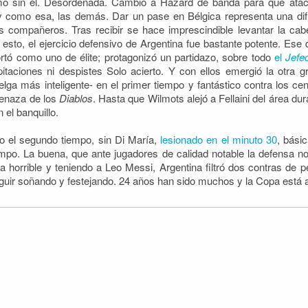
o sin él. Desordenada. Cambió a Hazard de banda para que ataca
 y como esa, las demás. Dar un pase en Bélgica representa una dif
compañeros. Tras recibir se hace imprescindible levantar la cab
ho esto, el ejercicio defensivo de Argentina fue bastante potente. Es
ortó como uno de élite; protagonizó un partidazo, sobre todo
el
Jefec
taciones ni despistes Solo acierto. Y con ellos emergió la otra gr
belga más inteligente- en el primer tiempo y fantástico contra los ce
menaza de los
Diablos
. Hasta que Wilmots alejó a Fellaini del área du
el banquillo.
do el segundo tiempo, sin Di María,
lesionado en el minuto 30
, bási
mpo. La buena, que ante jugadores de calidad notable la defensa no 
a horrible y teniendo a Leo Messi, Argentina filtró dos contras de pe
ir soñando y festejando. 24 años han sido muchos y la Copa está a 