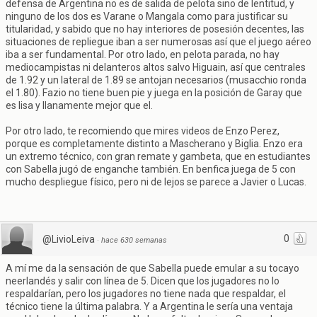
defensa de Argentina no es de salida de pelota sino de lentitud, y
ninguno de los dos es Varane o Mangala como para justificar su
titularidad, y sabido que no hay interiores de posesión decentes, las
situaciones de repliegue iban a ser numerosas así que el juego aéreo
iba a ser fundamental. Por otro lado, en pelota parada, no hay
mediocampistas ni delanteros altos salvo Higuain, así que centrales
de 1.92 y un lateral de 1.89 se antojan necesarios (musacchio ronda
el 1.80). Fazio no tiene buen pie y juega en la posición de Garay que
es lisa y llanamente mejor que el.
Por otro lado, te recomiendo que mires videos de Enzo Perez,
porque es completamente distinto a Mascherano y Biglia. Enzo era
un extremo técnico, con gran remate y gambeta, que en estudiantes
con Sabella jugó de enganche también. En benfica juega de 5 con
mucho despliegue físico, pero ni de lejos se parece a Javier o Lucas.
0
@LivioLeiva
·
hace 630 semanas
A mí me da la sensación de que Sabella puede emular a su tocayo
neerlandés y salir con línea de 5. Dicen que los jugadores no lo
respaldarían, pero los jugadores no tiene nada que respaldar, el
técnico tiene la última palabra. Y a Argentina le sería una ventaja