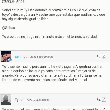
@Miguel Ángel
Sabella fue muy listo dándole el brazalete a Leo. Le dijo "esto es
tuyo" y descargó a un Mascherano que estaba quemadísimo, y que
hoy sigue siendo igual de líder.
@Sebas
Yo creo que no juega ni un minuto más en el torneo, la verdad.
+3
javimgol
·
hace 630 semanas
Yo lo siento mucho pero aún no he visto jugar a Argentina contra
ningún equipo de los que yo considero entre los 8 mejores del
mundo. Pero por su absolutamente extraordinaria fortuna, se ha
librado de ese evento hasta las semifinales del Mundial.
+2
Tyrion
·
hace 630 semanas
Yo creo que el techo que puede alcanzar este sistema 'equilibrado' y