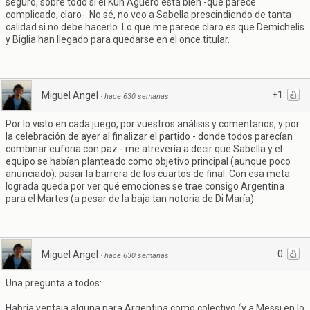
seguro, sobre todo si el Kun Agüero está bien -que parece
complicado, claro-. No sé, no veo a Sabella prescindiendo de tanta
calidad si no debe hacerlo. Lo que me parece claro es que Demichelis
y Biglia han llegado para quedarse en el once titular.
+1
Miguel Angel
·
hace 630 semanas
Por lo visto en cada juego, por vuestros análisis y comentarios, y por
la celebración de ayer al finalizar el partido - donde todos parecían
combinar euforia con paz - me atrevería a decir que Sabella y el
equipo se habían planteado como objetivo principal (aunque poco
anunciado): pasar la barrera de los cuartos de final. Con esa meta
lograda queda por ver qué emociones se trae consigo Argentina
para el Martes (a pesar de la baja tan notoria de Di María).
0
Miguel Angel
·
hace 630 semanas
Una pregunta a todos:
Habría ventaja alguna para Argentina como colectivo (y a Messi en lo