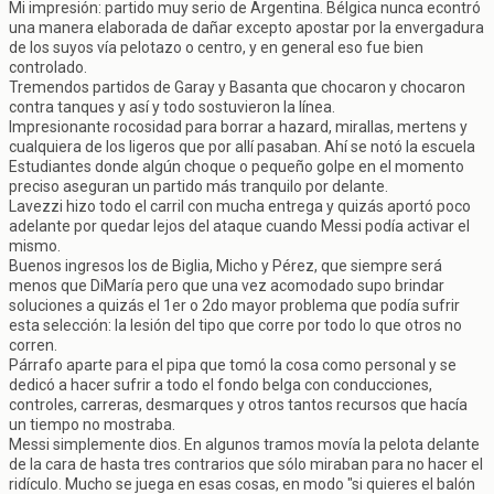
Mi impresión: partido muy serio de Argentina. Bélgica nunca econtró
una manera elaborada de dañar excepto apostar por la envergadura
de los suyos vía pelotazo o centro, y en general eso fue bien
controlado.
Tremendos partidos de Garay y Basanta que chocaron y chocaron
contra tanques y así y todo sostuvieron la línea.
Impresionante rocosidad para borrar a hazard, mirallas, mertens y
cualquiera de los ligeros que por allí pasaban. Ahí se notó la escuela
Estudiantes donde algún choque o pequeño golpe en el momento
preciso aseguran un partido más tranquilo por delante.
Lavezzi hizo todo el carril con mucha entrega y quizás aportó poco
adelante por quedar lejos del ataque cuando Messi podía activar el
mismo.
Buenos ingresos los de Biglia, Micho y Pérez, que siempre será
menos que DiMaría pero que una vez acomodado supo brindar
soluciones a quizás el 1er o 2do mayor problema que podía sufrir
esta selección: la lesión del tipo que corre por todo lo que otros no
corren.
Párrafo aparte para el pipa que tomó la cosa como personal y se
dedicó a hacer sufrir a todo el fondo belga con conducciones,
controles, carreras, desmarques y otros tantos recursos que hacía
un tiempo no mostraba.
Messi simplemente dios. En algunos tramos movía la pelota delante
de la cara de hasta tres contrarios que sólo miraban para no hacer el
ridículo. Mucho se juega en esas cosas, en modo "si quieres el balón