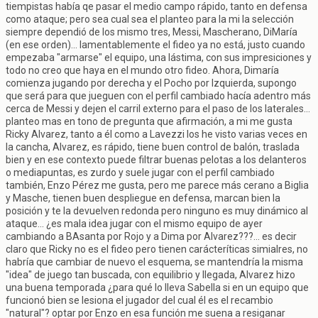
tiempistas había qe pasar el medio campo rápido, tanto en defensa
como ataque; pero sea cual sea el planteo para la mi la selección
siempre dependió de los mismo tres, Messi, Mascherano, DiMaría
(en ese orden)... lamentablemente el fideo ya no está, justo cuando
empezaba "armarse" el equipo, una lástima, con sus impresiciones y
todo no creo que haya en el mundo otro fideo. Ahora, Dimaría
comienza jugando por derecha y el Pocho por Izquierda, supongo
que será para que jueguen con el perfil cambiado hacía adentro más
cerca de Messi y dejen el carril externo para el paso de los laterales...
planteo mas en tono de pregunta que afirmación, a mi me gusta
Ricky Alvarez, tanto a él como a Lavezzi los he visto varias veces en
la cancha, Alvarez, es rápido, tiene buen control de balón, traslada
bien y en ese contexto puede filtrar buenas pelotas a los delanteros
o mediapuntas, es zurdo y suele jugar con el perfil cambiado
también, Enzo Pérez me gusta, pero me parece más cerano a Biglia
y Masche, tienen buen despliegue en defensa, marcan bien la
posición y te la devuelven redonda pero ninguno es muy dinámico al
ataque... ¿es mala idea jugar con el mismo equipo de ayer
cambiando a BAsanta por Rojo y a Dima por Alvarez???... es decir
claro que Ricky no es el fideo pero tienen carácteríticas simialres, no
habría que cambiar de nuevo el esquema, se mantendría la misma
"idea" de juego tan buscada, con equilibrio y llegada, Alvarez hizo
una buena temporada ¿para qué lo lleva Sabella si en un equipo que
funcionó bien se lesiona el jugador del cual él es el recambio
"natural"? optar por Enzo en esa función me suena a resiganar