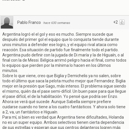
+2
Pablo Franco
·
hace 630 semanas
Argentina logró el el gol y eso es mucho. Siempre sucede que
después del primer gol el equipo que lo conquista tiende durante
unos minutos a defender ese logro, y el equipo rival ataca como
reacción. Esa situación de partido fue finalmente todo el partido.
Argentina pudo definir con la jugada de Di maría y la de Higuaín, o al
final con la de Messi. Bélgica arrimó peligro hacia el final, como todos
lo equipos que pierden por la mínima lo hacen en los últimos
minutos.
Sobre lo que viene, creo que Biglia y Demichelis ya no salen, sobre
todo el último que saca la pelota mucho mejor que Fernandez. Biglia
mejor en la presión que Gago, más intenso. El problema sigue siendo
el mismo, quién da el pase semi-difícil. Un buen pase para que llegue
el pase difícil, el de la habilitación. Yo pensé que podría ser Enzo.
Ahora se verá qué sucede. Aunque Sabella siempre prefiere
cuidarse cuando no tiene a los cuatro fantásticos. Y ahora solo tiene
a 2, va, un fantástico e Higuaín.
Para mí, si bien es verdad que Argentina tiene dificultades, Holanda
no es un super equipo. Ambos selectivos tienen cierta dependencia
de sus estrellas y esperan que sus centros delanteros logren más