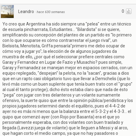
0
Leandro
·
hace 630 semanas
Yo creo que Argentina ha sido siempre una "pelea" entre un técnico
de escuela pincharrrata, Estudiantes... "Bilardista" si se quiere,
simplificando su concepción del planteo de un partido es "lo primero
con lo que ocuparse es cómo contrarrestar el juego rival", un
Bielsista, Menotista, Griffa pensaría"primero me debo ocupar de
cómo voy a jugar yo"; la elección de de algunos jugadores da
muestra de ello, ¿por qué el seleccionar prefiere centrales como
Garay y Fernandez en Lugar de Fazio y Musachio? pues simple,
Garay y Fernanadez se manejan mejor en espacios cerrados, con un
equipo replegado, "despejan" la pelota, no la "sacan", gracias a dios
que en un rapto casi obligatorio tuvo que llevar a Demichelis (que lo
levó más como un buen suplente que tenía buen trato con el "grupo"
al cual él tanto protege); dicho ésto estaba claro que nada de ésto
"pega" con jugar con tres delanteros y un volante sumamente
ofensivo, la suerte quiso que entre la opinión pública/peridística y los
propios jugadores seterminó dando el equilibrio, pues el 4-4-2 de
ayer no es más ni menos que la balanza entre el 5-3-2 y el 4-3-3... el
quipo que comenzó ayer (con Rojo por Basanta) era el que yo
personalmente esperaba, con dos volantes con buen traslado y
llegada (Lavezzi juega de volante) que le lleguen a Messi y al arco,
que hagan corto el medio campo, ya que no hay pasadores o