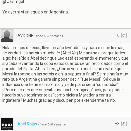
@ Javimgol
Yo ayer sí vi un equipo en Argentina.
0
AVDONE
·
hace 630 semanas
Hola amigos de ecos, llevo un año leyéndolos y para mí son lo más,
de verdad, les admiro mucho ^^ (Abel
) Me animo a preguntarles
algo: he leído a Abel decir que Leo está esperando el momento y que
si acaba levantando la copa estos cuartos serán recordados como el
partido del Pipita. Ahora bien, ¿Cómo ven la posibilidad real de que
Messi la rompa en las semis o en la supuesta final? Se me haría muy
raro que Argentina ganara sin poder decir, "fue Messi". Sé que la
influencia que tiene es máxima, y ya de por sí sería "su mundial".
¿Pero no creen que necesita una noche mágica, épica, para poder
hacerlo suyo totalmente así como hiciera Maradona contra
Inglaterra? Muchas gracias y disculpen por extenderme tanto.
+3
Abel Rojas
·
hace 630 semanas