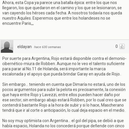
Ahora, esta Copa ya parece una batalla épica: entre los que nos
llegaron, los que quedaron en el camino y los que se lesionaron, se
van cayendo los héroes cada fecha. A nosotros todavía nos queda
nuestro Aquiles. Esperemos que entre los holandeses no se
encuentre Paris,,,
0
eldayan
·
hace 630 semanas
Por suerte para Argentina, Rojo estará disponible contra el demonio-
cibernético-miura de Robben. Aunque no le veo el talento suficiente
para parar al No.11 de Holanda, será importante la marca
escalonada y el apoyo que pueda brindar Garay en ayuda de Rojo.
Sin embargo... teniendo en cuenta que Dimaría no estará, uno de los
pocos argumentos para subir la pelota es precisamente, la conexión
que haya entre Rojo y Lavezzi, entre ellos pueden hacer daño por
ese sector; sin embargo abajo estará Robben, por lo cual creo que se
contendrá bastante Rojo a la hora de subir y si lo hace, Mascherano
tendrá que ir al corte o anticipación, lo cual deja espacio en el medio.
No soy muy optimista con Argentina... el gol del pipa, se debió a que
había espacio, Holanda no los concederá porque defiende con cinco