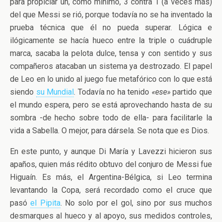
para propiciar un, como mínimo, 3 contra 1 (a veces más)
del que Messi se rió, porque todavía no se ha inventado la
prueba técnica que él no pueda superar. Lógica e
ilógicamente se hacía hueco entre la triple o cuádruple
marca, sacaba la pelota dulce, tensa y con sentido y sus
compañeros atacaban un sistema ya destrozado. El papel
de Leo en lo unido al juego fue metafórico con lo que está
siendo
su Mundial
. Todavía no ha tenido
«ese»
partido que
el mundo espera, pero se está aprovechando hasta de su
sombra -de hecho sobre todo de ella- para facilitarle la
vida a Sabella. O mejor, para dársela. Se nota que es Dios.
En este punto, y aunque Di María y Lavezzi hicieron sus
apaños, quien más rédito obtuvo del conjuro de Messi fue
Higuaín. Es más, el Argentina-Bélgica, si Leo termina
levantando la Copa, será recordado como el cruce que
pasó
el Pipita
. No solo por el gol, sino por sus muchos
desmarques al hueco y al apoyo, sus medidos controles,