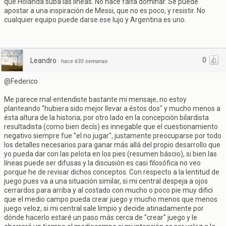
que Holanda suba las líneas. No hace falta dominar. Se puede
apostar a una inspiración de Messi, que no es poco, y resistir. No
cualquier equipo puede darse ese lujo y Argentina es uno.
0
Leandro
·
hace 630 semanas
@Federico
Me parece mal entendiste bastante mi mensaje, no estoy
planteando "hubiera sido mejor llevar a éstos dos" y mucho menos a
ésta altura de la historia; por otro lado en la concepción bilardista
resultadista (como bien decís) es innegable que el cuestionamiento
negativo siempre fue "el no jugar", justamente preocuparse por todo
los detalles necesarios para ganar más allá del propio desarrollo que
yo pueda dar con las pelota en los pies (resumen báscio), si bien las
líneas puede ser difusas y la discusión es casi filosófica no veo
porque he de revisar dichos conceptos. Con respecto a la lentitud de
juego pues va a una situación similar, si mi central despeja a ojos
cerrardos para arriba y al costado con mucho o poco pie muy difici
que el medio campo pueda crear juego y mucho menos que menos
juego veloz, si mi central sale limpio y decide atinadamente por
dónde hacerlo estaré un paso más cerca de "crear" juego y le