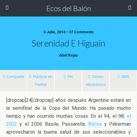
Ecos del Balón
6 Julio, 2014 • 37 Comments
Serenidad E Higuaín
Abel Rojas
Compartir
Publicar en
Pin
Correo
SMS
Twitter
electrónico
[dropcap]24[/dropcap] años después Argentina estará en
la semifinal de la Copa del Mundo. Ha pasado mucho
tiempo y han ocurrido muchas cosas. En el 94, el 98,
el
2002
y el 2006 Basile, Passarella,
Bielsa
y Pékerman
aprovecharon la buena salud
de sus seleccionables y