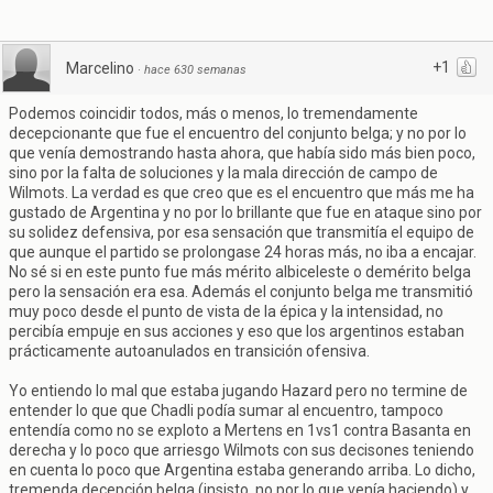
+1
Marcelino
·
hace 630 semanas
Podemos coincidir todos, más o menos, lo tremendamente
decepcionante que fue el encuentro del conjunto belga; y no por lo
que venía demostrando hasta ahora, que había sido más bien poco,
sino por la falta de soluciones y la mala dirección de campo de
Wilmots. La verdad es que creo que es el encuentro que más me ha
gustado de Argentina y no por lo brillante que fue en ataque sino por
su solidez defensiva, por esa sensación que transmitía el equipo de
que aunque el partido se prolongase 24 horas más, no iba a encajar.
No sé si en este punto fue más mérito albiceleste o demérito belga
pero la sensación era esa. Además el conjunto belga me transmitió
muy poco desde el punto de vista de la épica y la intensidad, no
percibía empuje en sus acciones y eso que los argentinos estaban
prácticamente autoanulados en transición ofensiva.
Yo entiendo lo mal que estaba jugando Hazard pero no termine de
entender lo que que Chadli podía sumar al encuentro, tampoco
entendía como no se exploto a Mertens en 1vs1 contra Basanta en
derecha y lo poco que arriesgo Wilmots con sus decisones teniendo
en cuenta lo poco que Argentina estaba generando arriba. Lo dicho,
tremenda decepción belga (insisto, no por lo que venía haciendo) y