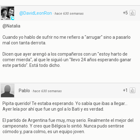
+5
@DavidLeonRon
·
hace 630 semanas
@Natalia
Cuando yo hablo de sufrir no me refiero a "arrugar" sino a pasarlo
mal con tanta derrota.
Dicen que ayer arengó a los compañeros con un "estoy harto de
comer mierda", al que le siguió un "llevo 24 años esperando ganar
este partido". Está todo dicho.
+1
Pablo
·
hace 630 semanas
Pipita querido! Te estaba esperando. Yo sabía que ibas a llegar...
Ayer leía por ahí que fue un gol a lo Bati y es verdad.
El partido de Argentina fue muy, muy serio. Realmente el mejor del
campeonato. Y creo que Bélgica lo sintió. Nunca pudo sentirse
cómodo y, para colmo, es un equipo joven.