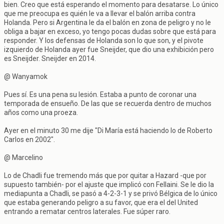
bien. Creo que está esperando el momento para desatarse. Lo único
que me preocupa es quién le va a llevar el balón arriba contra
Holanda. Pero si Argentina le da el balón en zona de peligro y no le
obliga a bajar en exceso, yo tengo pocas dudas sobre que está para
responder. Y los defensas de Holanda son lo que son, y el pivote
izquierdo de Holanda ayer fue Sneijder, que dio una exhibición pero
es Sneijder. Sneijder en 2014.
@ Wanyamok
Pues sí. Es una pena su lesión. Estaba a punto de coronar una
temporada de ensueño. De las que se recuerda dentro de muchos
años como una proeza.
Ayer en el minuto 30 me dije "Di María está haciendo lo de Roberto
Carlos en 2002".
@ Marcelino
Lo de Chadli fue tremendo más que por quitar a Hazard -que por
supuesto también- por el ajuste que implicó con Fellaini. Se le dio la
mediapunta a Chadli, se pasó a 4-2-3-1 y se privó Bélgica de lo único
que estaba generando peligro a su favor, que era el del United
entrando a rematar centros laterales. Fue súper raro.