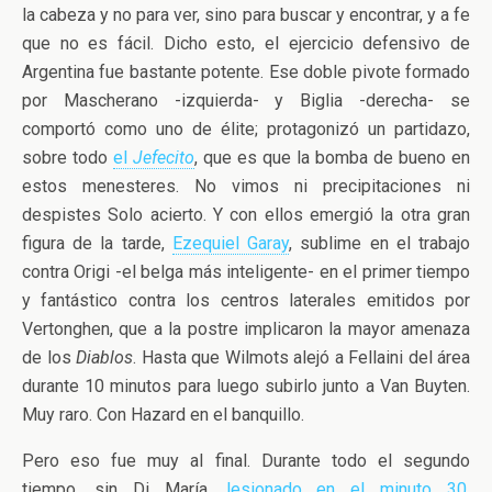
la cabeza y no para ver, sino para buscar y encontrar, y a fe
que no es fácil. Dicho esto, el ejercicio defensivo de
Argentina fue bastante potente. Ese doble pivote formado
por Mascherano -izquierda- y Biglia -derecha- se
comportó como uno de élite; protagonizó un partidazo,
sobre todo
el
Jefecito
, que es que la bomba de bueno en
estos menesteres. No vimos ni precipitaciones ni
despistes Solo acierto. Y con ellos emergió la otra gran
figura de la tarde,
Ezequiel Garay
, sublime en el trabajo
contra Origi -el belga más inteligente- en el primer tiempo
y fantástico contra los centros laterales emitidos por
Vertonghen, que a la postre implicaron la mayor amenaza
de los
Diablos
. Hasta que Wilmots alejó a Fellaini del área
durante 10 minutos para luego subirlo junto a Van Buyten.
Muy raro. Con Hazard en el banquillo.
Pero eso fue muy al final. Durante todo el segundo
tiempo, sin Di María,
lesionado en el minuto 30
,