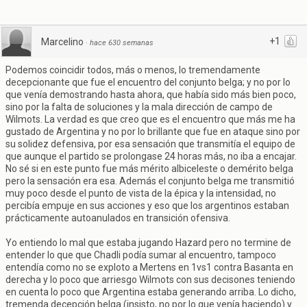
+1
Marcelino
·
hace 630 semanas
Podemos coincidir todos, más o menos, lo tremendamente
decepcionante que fue el encuentro del conjunto belga; y no por lo
que venía demostrando hasta ahora, que había sido más bien poco,
sino por la falta de soluciones y la mala dirección de campo de
Wilmots. La verdad es que creo que es el encuentro que más me ha
gustado de Argentina y no por lo brillante que fue en ataque sino por
su solidez defensiva, por esa sensación que transmitía el equipo de
que aunque el partido se prolongase 24 horas más, no iba a encajar.
No sé si en este punto fue más mérito albiceleste o demérito belga
pero la sensación era esa. Además el conjunto belga me transmitió
muy poco desde el punto de vista de la épica y la intensidad, no
percibía empuje en sus acciones y eso que los argentinos estaban
prácticamente autoanulados en transición ofensiva.
Yo entiendo lo mal que estaba jugando Hazard pero no termine de
entender lo que que Chadli podía sumar al encuentro, tampoco
entendía como no se exploto a Mertens en 1vs1 contra Basanta en
derecha y lo poco que arriesgo Wilmots con sus decisones teniendo
en cuenta lo poco que Argentina estaba generando arriba. Lo dicho,
tremenda decepción belga (insisto, no por lo que venía haciendo) y