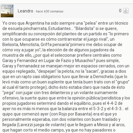
0
Leandro
·
hace 630 semanas
Yo creo que Argentina ha sido siempre una "pelea" entre un técnico
de escuela pincharrrata, Estudiantes... "Bilardista" si se quiere,
simplificando su concepción del planteo de un partido es "lo primero
con lo que ocuparse es cómo contrarrestar el juego rival", un
Bielsista, Menotista, Griffa pensaría"primero me debo ocupar de
cómo voy a jugar yo"; la elección de de algunos jugadores da
muestra de ello, ¿por qué el seleccionar prefiere centrales como
Garay y Fernandez en Lugar de Fazio y Musachio? pues simple,
Garay y Fernanadez se manejan mejor en espacios cerrados, con un
equipo replegado, "despejan" la pelota, no la "sacan", gracias a dios
que en un rapto casi obligatorio tuvo que llevar a Demichelis (que lo
levó más como un buen suplente que tenía buen trato con el "grupo"
al cual él tanto protege); dicho ésto estaba claro que nada de ésto
"pega" con jugar con tres delanteros y un volante sumamente
ofensivo, la suerte quiso que entre la opinión pública/peridística y los
propios jugadores seterminó dando el equilibrio, pues el 4-4-2 de
ayer no es más ni menos que la balanza entre el 5-3-2 y el 4-3-3... el
quipo que comenzó ayer (con Rojo por Basanta) era el que yo
personalmente esperaba, con dos volantes con buen traslado y
llegada (Lavezzi juega de volante) que le lleguen a Messi y al arco,
que hagan corto el medio campo, ya que no hay pasadores o