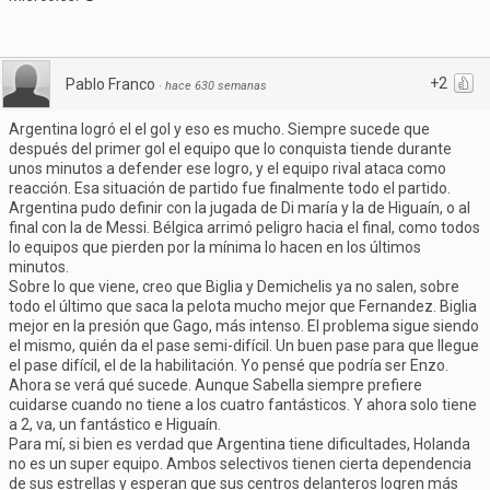
+2
Pablo Franco
·
hace 630 semanas
Argentina logró el el gol y eso es mucho. Siempre sucede que
después del primer gol el equipo que lo conquista tiende durante
unos minutos a defender ese logro, y el equipo rival ataca como
reacción. Esa situación de partido fue finalmente todo el partido.
Argentina pudo definir con la jugada de Di maría y la de Higuaín, o al
final con la de Messi. Bélgica arrimó peligro hacia el final, como todos
lo equipos que pierden por la mínima lo hacen en los últimos
minutos.
Sobre lo que viene, creo que Biglia y Demichelis ya no salen, sobre
todo el último que saca la pelota mucho mejor que Fernandez. Biglia
mejor en la presión que Gago, más intenso. El problema sigue siendo
el mismo, quién da el pase semi-difícil. Un buen pase para que llegue
el pase difícil, el de la habilitación. Yo pensé que podría ser Enzo.
Ahora se verá qué sucede. Aunque Sabella siempre prefiere
cuidarse cuando no tiene a los cuatro fantásticos. Y ahora solo tiene
a 2, va, un fantástico e Higuaín.
Para mí, si bien es verdad que Argentina tiene dificultades, Holanda
no es un super equipo. Ambos selectivos tienen cierta dependencia
de sus estrellas y esperan que sus centros delanteros logren más