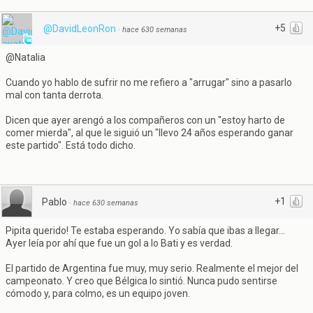
+5
@DavidLeonRon
·
hace 630 semanas
@Natalia
Cuando yo hablo de sufrir no me refiero a "arrugar" sino a pasarlo
mal con tanta derrota.
Dicen que ayer arengó a los compañeros con un "estoy harto de
comer mierda", al que le siguió un "llevo 24 años esperando ganar
este partido". Está todo dicho.
+1
Pablo
·
hace 630 semanas
Pipita querido! Te estaba esperando. Yo sabía que ibas a llegar...
Ayer leía por ahí que fue un gol a lo Bati y es verdad.
El partido de Argentina fue muy, muy serio. Realmente el mejor del
campeonato. Y creo que Bélgica lo sintió. Nunca pudo sentirse
cómodo y, para colmo, es un equipo joven.