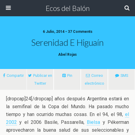
Ecos del Balón
6 Julio, 2014 • 37 Comments
Serenidad E Higuaín
Abel Rojas
Compartir
Publicar en
Pin
Correo
SMS
Twitter
electrónico
[dropcap]24[/dropcap] años después Argentina estará en
la semifinal de la Copa del Mundo. Ha pasado mucho
tiempo y han ocurrido muchas cosas. En el 94, el 98,
el
2002
y el 2006 Basile, Passarella,
Bielsa
y Pékerman
aprovecharon la buena salud
de sus seleccionables y