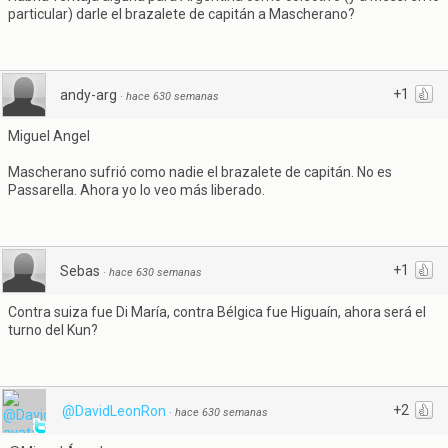
particular) darle el brazalete de capitán a Mascherano?
+1
andy-arg
·
hace 630 semanas
Miguel Angel
Mascherano sufrió como nadie el brazalete de capitán. No es
Passarella. Ahora yo lo veo más liberado.
+1
Sebas
·
hace 630 semanas
Contra suiza fue Di María, contra Bélgica fue Higuaín, ahora será el
turno del Kun?
+2
@DavidLeonRon
·
hace 630 semanas