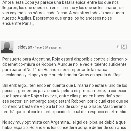
Ahora, esta Copa ya parece una batalla épica: entre los que nos
llegaron, los que quedaron en el camino y los que se lesionaron, se
van cayendo los héroes cada fecha. A nosotros todavía nos queda
nuestro Aquiles. Esperemos que entre los holandeses no se
encuentre Paris,,,
0
eldayan
·
hace 630 semanas
Por suerte para Argentina, Rojo estará disponible contra el demonio-
cibernético-miura de Robben. Aunque no le veo el talento suficiente
para parar al No.11 de Holanda, será importante la marca
escalonada y el apoyo que pueda brindar Garay en ayuda de Rojo.
Sin embargo... teniendo en cuenta que Dimaría no estará, uno de los
pocos argumentos para subir la pelota es precisamente, la conexión
que haya entre Rojo y Lavezzi, entre ellos pueden hacer daño por
ese sector; sin embargo abajo estará Robben, por lo cual creo que se
contendrá bastante Rojo a la hora de subir y si lo hace, Mascherano
tendrá que ir al corte o anticipación, lo cual deja espacio en el medio.
No soy muy optimista con Argentina... el gol del pipa, se debió a que
había espacio, Holanda no los concederá porque defiende con cinco