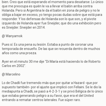
bien. Creo que está esperando el momento para desatarse. Lo único
que me preocupa es quién le va a llevar el balón arriba contra
Holanda. Pero si Argentina le da el balón en zona de peligro y no le
obliga a bajar en exceso, yo tengo pocas dudas sobre que está para
responder. Y los defensas de Holanda son lo que son, y el pivote
izquierdo de Holanda ayer fue Sneijder, que dio una exhibición pero
es Sneijder. Sneijder en 2014.
@ Wanyamok
Pues sí. Es una pena su lesión. Estaba a punto de coronar una
temporada de ensueño. De las que se recuerda dentro de muchos
años como una proeza.
Ayer en el minuto 30 me dije "Di María está haciendo lo de Roberto
Carlos en 2002".
@ Marcelino
Lo de Chadli fue tremendo más que por quitar a Hazard -que por
supuesto también- por el ajuste que implicó con Fellaini. Se le dio la
mediapunta a Chadli, se pasó a 4-2-3-1 y se privó Bélgica de lo único
que estaba generando peligro a su favor, que era el del United
entrando a rematar centros laterales. Fue súper raro.