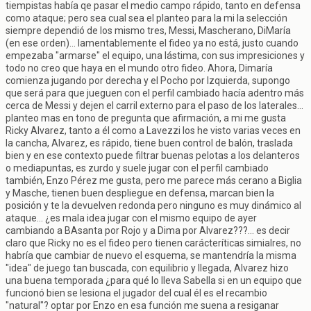
tiempistas había qe pasar el medio campo rápido, tanto en defensa
como ataque; pero sea cual sea el planteo para la mi la selección
siempre dependió de los mismo tres, Messi, Mascherano, DiMaría
(en ese orden)... lamentablemente el fideo ya no está, justo cuando
empezaba "armarse" el equipo, una lástima, con sus impresiciones y
todo no creo que haya en el mundo otro fideo. Ahora, Dimaría
comienza jugando por derecha y el Pocho por Izquierda, supongo
que será para que jueguen con el perfil cambiado hacía adentro más
cerca de Messi y dejen el carril externo para el paso de los laterales...
planteo mas en tono de pregunta que afirmación, a mi me gusta
Ricky Alvarez, tanto a él como a Lavezzi los he visto varias veces en
la cancha, Alvarez, es rápido, tiene buen control de balón, traslada
bien y en ese contexto puede filtrar buenas pelotas a los delanteros
o mediapuntas, es zurdo y suele jugar con el perfil cambiado
también, Enzo Pérez me gusta, pero me parece más cerano a Biglia
y Masche, tienen buen despliegue en defensa, marcan bien la
posición y te la devuelven redonda pero ninguno es muy dinámico al
ataque... ¿es mala idea jugar con el mismo equipo de ayer
cambiando a BAsanta por Rojo y a Dima por Alvarez???... es decir
claro que Ricky no es el fideo pero tienen carácteríticas simialres, no
habría que cambiar de nuevo el esquema, se mantendría la misma
"idea" de juego tan buscada, con equilibrio y llegada, Alvarez hizo
una buena temporada ¿para qué lo lleva Sabella si en un equipo que
funcionó bien se lesiona el jugador del cual él es el recambio
"natural"? optar por Enzo en esa función me suena a resiganar