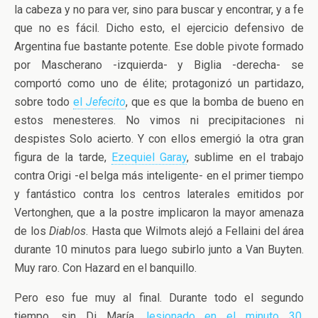
la cabeza y no para ver, sino para buscar y encontrar, y a fe
que no es fácil. Dicho esto, el ejercicio defensivo de
Argentina fue bastante potente. Ese doble pivote formado
por Mascherano -izquierda- y Biglia -derecha- se
comportó como uno de élite; protagonizó un partidazo,
sobre todo
el
Jefecito
, que es que la bomba de bueno en
estos menesteres. No vimos ni precipitaciones ni
despistes Solo acierto. Y con ellos emergió la otra gran
figura de la tarde,
Ezequiel Garay
, sublime en el trabajo
contra Origi -el belga más inteligente- en el primer tiempo
y fantástico contra los centros laterales emitidos por
Vertonghen, que a la postre implicaron la mayor amenaza
de los
Diablos
. Hasta que Wilmots alejó a Fellaini del área
durante 10 minutos para luego subirlo junto a Van Buyten.
Muy raro. Con Hazard en el banquillo.
Pero eso fue muy al final. Durante todo el segundo
tiempo, sin Di María,
lesionado en el minuto 30
,