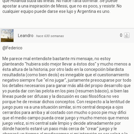
que Holanda suba las líneas. No hace falta dominar. Se puede
apostar a una inspiración de Messi, que no es poco, y resistir. No
cualquier equipo puede darse ese lujo y Argentina es uno.
0
Leandro
·
hace 630 semanas
@Federico
Me parece mal entendiste bastante mi mensaje, no estoy
planteando "hubiera sido mejor llevar a éstos dos" y mucho menos a
ésta altura de la historia; por otro lado en la concepción bilardista
resultadista (como bien decís) es innegable que el cuestionamiento
negativo siempre fue "el no jugar", justamente preocuparse por todo
los detalles necesarios para ganar más allá del propio desarrollo que
yo pueda dar con las pelota en los pies (resumen báscio), si bien las
líneas puede ser difusas y la discusión es casi filosófica no veo
porque he de revisar dichos conceptos. Con respecto a la lentitud de
juego pues va a una situación similar, si mi central despeja a ojos
cerrardos para arriba y al costado con mucho o poco pie muy difici
que el medio campo pueda crear juego y mucho menos que menos
juego veloz, si mi central sale limpio y decide atinadamente por
dónde hacerlo estaré un paso más cerca de "crear" juego y le