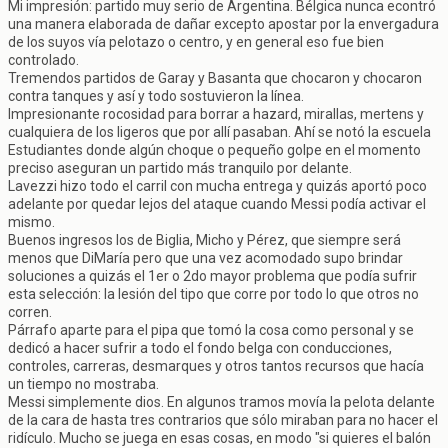
Mi impresión: partido muy serio de Argentina. Bélgica nunca econtró
una manera elaborada de dañar excepto apostar por la envergadura
de los suyos vía pelotazo o centro, y en general eso fue bien
controlado.
Tremendos partidos de Garay y Basanta que chocaron y chocaron
contra tanques y así y todo sostuvieron la línea.
Impresionante rocosidad para borrar a hazard, mirallas, mertens y
cualquiera de los ligeros que por allí pasaban. Ahí se notó la escuela
Estudiantes donde algún choque o pequeño golpe en el momento
preciso aseguran un partido más tranquilo por delante.
Lavezzi hizo todo el carril con mucha entrega y quizás aportó poco
adelante por quedar lejos del ataque cuando Messi podía activar el
mismo.
Buenos ingresos los de Biglia, Micho y Pérez, que siempre será
menos que DiMaría pero que una vez acomodado supo brindar
soluciones a quizás el 1er o 2do mayor problema que podía sufrir
esta selección: la lesión del tipo que corre por todo lo que otros no
corren.
Párrafo aparte para el pipa que tomó la cosa como personal y se
dedicó a hacer sufrir a todo el fondo belga con conducciones,
controles, carreras, desmarques y otros tantos recursos que hacía
un tiempo no mostraba.
Messi simplemente dios. En algunos tramos movía la pelota delante
de la cara de hasta tres contrarios que sólo miraban para no hacer el
ridículo. Mucho se juega en esas cosas, en modo "si quieres el balón