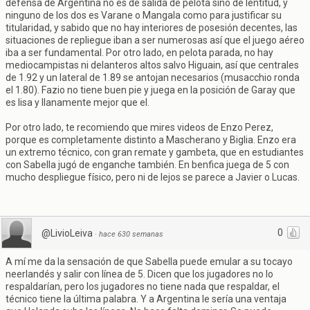
defensa de Argentina no es de salida de pelota sino de lentitud, y
ninguno de los dos es Varane o Mangala como para justificar su
titularidad, y sabido que no hay interiores de posesión decentes, las
situaciones de repliegue iban a ser numerosas así que el juego aéreo
iba a ser fundamental. Por otro lado, en pelota parada, no hay
mediocampistas ni delanteros altos salvo Higuain, así que centrales
de 1.92 y un lateral de 1.89 se antojan necesarios (musacchio ronda
el 1.80). Fazio no tiene buen pie y juega en la posición de Garay que
es lisa y llanamente mejor que el.
Por otro lado, te recomiendo que mires videos de Enzo Perez,
porque es completamente distinto a Mascherano y Biglia. Enzo era
un extremo técnico, con gran remate y gambeta, que en estudiantes
con Sabella jugó de enganche también. En benfica juega de 5 con
mucho despliegue físico, pero ni de lejos se parece a Javier o Lucas.
0
@LivioLeiva
·
hace 630 semanas
A mí me da la sensación de que Sabella puede emular a su tocayo
neerlandés y salir con línea de 5. Dicen que los jugadores no lo
respaldarían, pero los jugadores no tiene nada que respaldar, el
técnico tiene la última palabra. Y a Argentina le sería una ventaja