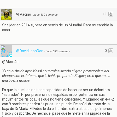
+1
Al Pacino
·
hace 630 semanas
Sneijder en 2014 sí, pero en semis de un Mundial. Para mí cambia la
cosa.
0
@DavidLeonRon
·
hace 630 semanas
@Alemán
"Si en el día de ayer Messi no termina siendo el gran protagonista del
choque con la defensa que le había preparado Bélgica, creo que no es
una buena noticia.
Es que lo que Leo no tiene capacidad de hacer es ser un delantero
"estirador". Ni por presencia de espaldas ni por potencia en sus
movimientos físicos... es que no tiene capacidad. Y jugando en 4-4-2
con 9 hombres por detrás pues... no puede. De ahí el dramón de la
baja de Di María. El Fideo le da el hombre extra a base de pulmones,
físico y desborde. De hecho, el pase que le mete en la jugada de la