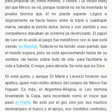
para propiciar un, como mínimo, 3 contra 1 (a veces más)
del que Messi se rió, porque todavía no se ha inventado la
prueba técnica que él no pueda superar. Lógica e
ilógicamente se hacía hueco entre la triple o cuádruple
marca, sacaba la pelota dulce, tensa y con sentido y sus
compañeros atacaban un sistema ya destrozado. El papel
de Leo en lo unido al juego fue metafórico con lo que está
siendo
su Mundial
. Todavía no ha tenido
«ese»
partido que
el mundo espera, pero se está aprovechando hasta de su
sombra -de hecho sobre todo de ella- para facilitarle la
vida a Sabella. O mejor, para dársela. Se nota que es Dios.
En este punto, y aunque Di María y Lavezzi hicieron sus
apaños, quien más rédito obtuvo del conjuro de Messi fue
Higuaín. Es más, el Argentina-Bélgica, si Leo termina
levantando la Copa, será recordado como el cruce que
pasó
el Pipita
. No solo por el gol, sino por sus muchos
desmarques al hueco y al apoyo, sus medidos controles,