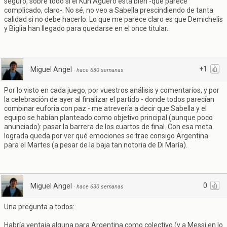
seguro, sobre todo si el Kun Agüero está bien -que parece
complicado, claro-. No sé, no veo a Sabella prescindiendo de tanta
calidad si no debe hacerlo. Lo que me parece claro es que Demichelis
y Biglia han llegado para quedarse en el once titular.
+1
Miguel Angel
·
hace 630 semanas
Por lo visto en cada juego, por vuestros análisis y comentarios, y por
la celebración de ayer al finalizar el partido - donde todos parecían
combinar euforia con paz - me atrevería a decir que Sabella y el
equipo se habían planteado como objetivo principal (aunque poco
anunciado): pasar la barrera de los cuartos de final. Con esa meta
lograda queda por ver qué emociones se trae consigo Argentina
para el Martes (a pesar de la baja tan notoria de Di María).
0
Miguel Angel
·
hace 630 semanas
Una pregunta a todos:
Habría ventaja alguna para Argentina como colectivo (y a Messi en lo