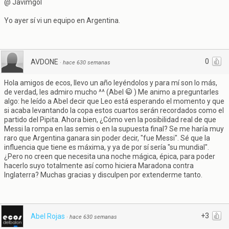
@ Javimgol
Yo ayer sí vi un equipo en Argentina.
0
AVDONE
·
hace 630 semanas
Hola amigos de ecos, llevo un año leyéndolos y para mí son lo más,
de verdad, les admiro mucho ^^ (Abel
) Me animo a preguntarles
algo: he leído a Abel decir que Leo está esperando el momento y que
si acaba levantando la copa estos cuartos serán recordados como el
partido del Pipita. Ahora bien, ¿Cómo ven la posibilidad real de que
Messi la rompa en las semis o en la supuesta final? Se me haría muy
raro que Argentina ganara sin poder decir, "fue Messi". Sé que la
influencia que tiene es máxima, y ya de por sí sería "su mundial".
¿Pero no creen que necesita una noche mágica, épica, para poder
hacerlo suyo totalmente así como hiciera Maradona contra
Inglaterra? Muchas gracias y disculpen por extenderme tanto.
+3
Abel Rojas
·
hace 630 semanas