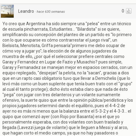
0
Leandro
·
hace 630 semanas
Yo creo que Argentina ha sido siempre una "pelea" entre un técnico
de escuela pincharrrata, Estudiantes... "Bilardista" si se quiere,
simplificando su concepción del planteo de un partido es "lo primero
con lo que ocuparse es cómo contrarrestar el juego rival", un
Bielsista, Menotista, Griffa pensaría"primero me debo ocupar de
cómo voy a jugar yo"; la elección de de algunos jugadores da
muestra de ello, ¿por qué el seleccionar prefiere centrales como
Garay y Fernandez en Lugar de Fazio y Musachio? pues simple,
Garay y Fernanadez se manejan mejor en espacios cerrados, con un
equipo replegado, "despejan" la pelota, no la "sacan", gracias a dios
que en un rapto casi obligatorio tuvo que llevar a Demichelis (que lo
levó más como un buen suplente que tenía buen trato con el "grupo"
al cual él tanto protege); dicho ésto estaba claro que nada de ésto
"pega" con jugar con tres delanteros y un volante sumamente
ofensivo, la suerte quiso que entre la opinión pública/peridística y los
propios jugadores seterminó dando el equilibrio, pues el 4-4-2 de
ayer no es más ni menos que la balanza entre el 5-3-2 y el 4-3-3... el
quipo que comenzó ayer (con Rojo por Basanta) era el que yo
personalmente esperaba, con dos volantes con buen traslado y
llegada (Lavezzi juega de volante) que le lleguen a Messi y al arco,
que hagan corto el medio campo, ya que no hay pasadores o