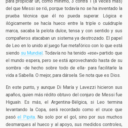
para propiciar un, como mínimo, 3 contra 1 (a veces más)
del que Messi se rió, porque todavía no se ha inventado la
prueba técnica que él no pueda superar. Lógica e
ilógicamente se hacía hueco entre la triple o cuádruple
marca, sacaba la pelota dulce, tensa y con sentido y sus
compañeros atacaban un sistema ya destrozado. El papel
de Leo en lo unido al juego fue metafórico con lo que está
siendo
su Mundial
. Todavía no ha tenido
«ese»
partido que
el mundo espera, pero se está aprovechando hasta de su
sombra -de hecho sobre todo de ella- para facilitarle la
vida a Sabella. O mejor, para dársela. Se nota que es Dios.
En este punto, y aunque Di María y Lavezzi hicieron sus
apaños, quien más rédito obtuvo del conjuro de Messi fue
Higuaín. Es más, el Argentina-Bélgica, si Leo termina
levantando la Copa, será recordado como el cruce que
pasó
el Pipita
. No solo por el gol, sino por sus muchos
desmarques al hueco y al apoyo, sus medidos controles,