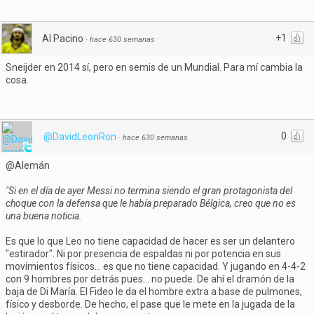
+1
Al Pacino
·
hace 630 semanas
Sneijder en 2014 sí, pero en semis de un Mundial. Para mí cambia la
cosa.
0
@DavidLeonRon
·
hace 630 semanas
@Alemán
"Si en el día de ayer Messi no termina siendo el gran protagonista del
choque con la defensa que le había preparado Bélgica, creo que no es
una buena noticia.
Es que lo que Leo no tiene capacidad de hacer es ser un delantero
"estirador". Ni por presencia de espaldas ni por potencia en sus
movimientos físicos... es que no tiene capacidad. Y jugando en 4-4-2
con 9 hombres por detrás pues... no puede. De ahí el dramón de la
baja de Di María. El Fideo le da el hombre extra a base de pulmones,
físico y desborde. De hecho, el pase que le mete en la jugada de la