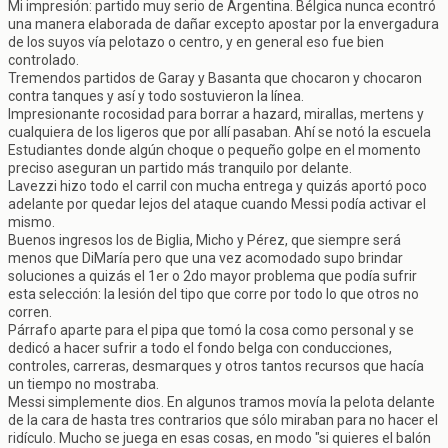
Mi impresión: partido muy serio de Argentina. Bélgica nunca econtró
una manera elaborada de dañar excepto apostar por la envergadura
de los suyos vía pelotazo o centro, y en general eso fue bien
controlado.
Tremendos partidos de Garay y Basanta que chocaron y chocaron
contra tanques y así y todo sostuvieron la línea.
Impresionante rocosidad para borrar a hazard, mirallas, mertens y
cualquiera de los ligeros que por allí pasaban. Ahí se notó la escuela
Estudiantes donde algún choque o pequeño golpe en el momento
preciso aseguran un partido más tranquilo por delante.
Lavezzi hizo todo el carril con mucha entrega y quizás aportó poco
adelante por quedar lejos del ataque cuando Messi podía activar el
mismo.
Buenos ingresos los de Biglia, Micho y Pérez, que siempre será
menos que DiMaría pero que una vez acomodado supo brindar
soluciones a quizás el 1er o 2do mayor problema que podía sufrir
esta selección: la lesión del tipo que corre por todo lo que otros no
corren.
Párrafo aparte para el pipa que tomó la cosa como personal y se
dedicó a hacer sufrir a todo el fondo belga con conducciones,
controles, carreras, desmarques y otros tantos recursos que hacía
un tiempo no mostraba.
Messi simplemente dios. En algunos tramos movía la pelota delante
de la cara de hasta tres contrarios que sólo miraban para no hacer el
ridículo. Mucho se juega en esas cosas, en modo "si quieres el balón