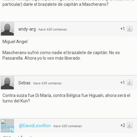
particular) darle el brazalete de capitán a Mascherano?
+1
andy-arg
·
hace 630 semanas
Miguel Angel
Mascherano sufrió como nadie el brazalete de capitán. No es
Passarella. Ahora yo lo veo más liberado.
+1
Sebas
·
hace 630 semanas
Contra suiza fue Di María, contra Bélgica fue Higuaín, ahora será el
turno del Kun?
+2
@DavidLeonRon
·
hace 630 semanas