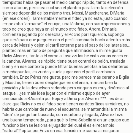
tiempistas había qe pasar el medio campo rápido, tanto en defensa
como ataque; pero sea cual sea el planteo para la mi la selección
siempre dependió de los mismo tres, Messi, Mascherano, DiMaría
(en ese orden)... lamentablemente el fideo ya no está, justo cuando
empezaba "armarse" el equipo, una lástima, con sus impresiciones y
todo no creo que haya en el mundo otro fideo. Ahora, Dimaría
comienza jugando por derecha y el Pocho por Izquierda, supongo
que será para que jueguen con el perfil cambiado hacía adentro más
cerca de Messi y dejen el carril externo para el paso de los laterales...
planteo mas en tono de pregunta que afirmación, a mi me gusta
Ricky Alvarez, tanto a él como a Lavezzi los he visto varias veces en
la cancha, Alvarez, es rápido, tiene buen control de balón, traslada
bien y en ese contexto puede filtrar buenas pelotas a los delanteros
o mediapuntas, es zurdo y suele jugar con el perfil cambiado
también, Enzo Pérez me gusta, pero me parece más cerano a Biglia
y Masche, tienen buen despliegue en defensa, marcan bien la
posición y te la devuelven redonda pero ninguno es muy dinámico al
ataque... ¿es mala idea jugar con el mismo equipo de ayer
cambiando a BAsanta por Rojo y a Dima por Alvarez???... es decir
claro que Ricky no es el fideo pero tienen carácteríticas simialres, no
habría que cambiar de nuevo el esquema, se mantendría la misma
"idea" de juego tan buscada, con equilibrio y llegada, Alvarez hizo
una buena temporada ¿para qué lo lleva Sabella si en un equipo que
funcionó bien se lesiona el jugador del cual él es el recambio
"natural"? optar por Enzo en esa función me suena a resiganar