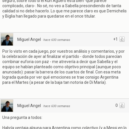
seguro, sobre todo si el Kun Agüero está bien -que parece
complicado, claro-. No sé, no veo a Sabella prescindiendo de tanta
calidad si no debe hacerlo. Lo que me parece claro es que Demichelis
y Biglia han llegado para quedarse en el once titular.
+1
Miguel Angel
·
hace 630 semanas
Por lo visto en cada juego, por vuestros análisis y comentarios, y por
la celebración de ayer al finalizar el partido - donde todos parecían
combinar euforia con paz - me atrevería a decir que Sabella y el
equipo se habían planteado como objetivo principal (aunque poco
anunciado): pasar la barrera de los cuartos de final. Con esa meta
lograda queda por ver qué emociones se trae consigo Argentina
para el Martes (a pesar de la baja tan notoria de Di María).
0
Miguel Angel
·
hace 630 semanas
Una pregunta a todos:
Habría ventaja alguna para Argentina como colectivo (y a Messi en lo