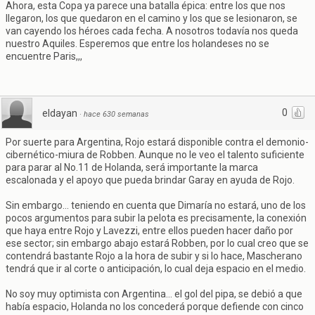
Ahora, esta Copa ya parece una batalla épica: entre los que nos
llegaron, los que quedaron en el camino y los que se lesionaron, se
van cayendo los héroes cada fecha. A nosotros todavía nos queda
nuestro Aquiles. Esperemos que entre los holandeses no se
encuentre Paris,,,
0
eldayan
·
hace 630 semanas
Por suerte para Argentina, Rojo estará disponible contra el demonio-
cibernético-miura de Robben. Aunque no le veo el talento suficiente
para parar al No.11 de Holanda, será importante la marca
escalonada y el apoyo que pueda brindar Garay en ayuda de Rojo.
Sin embargo... teniendo en cuenta que Dimaría no estará, uno de los
pocos argumentos para subir la pelota es precisamente, la conexión
que haya entre Rojo y Lavezzi, entre ellos pueden hacer daño por
ese sector; sin embargo abajo estará Robben, por lo cual creo que se
contendrá bastante Rojo a la hora de subir y si lo hace, Mascherano
tendrá que ir al corte o anticipación, lo cual deja espacio en el medio.
No soy muy optimista con Argentina... el gol del pipa, se debió a que
había espacio, Holanda no los concederá porque defiende con cinco