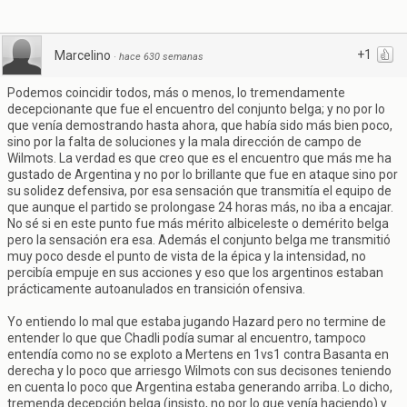
+1
Marcelino
·
hace 630 semanas
Podemos coincidir todos, más o menos, lo tremendamente
decepcionante que fue el encuentro del conjunto belga; y no por lo
que venía demostrando hasta ahora, que había sido más bien poco,
sino por la falta de soluciones y la mala dirección de campo de
Wilmots. La verdad es que creo que es el encuentro que más me ha
gustado de Argentina y no por lo brillante que fue en ataque sino por
su solidez defensiva, por esa sensación que transmitía el equipo de
que aunque el partido se prolongase 24 horas más, no iba a encajar.
No sé si en este punto fue más mérito albiceleste o demérito belga
pero la sensación era esa. Además el conjunto belga me transmitió
muy poco desde el punto de vista de la épica y la intensidad, no
percibía empuje en sus acciones y eso que los argentinos estaban
prácticamente autoanulados en transición ofensiva.
Yo entiendo lo mal que estaba jugando Hazard pero no termine de
entender lo que que Chadli podía sumar al encuentro, tampoco
entendía como no se exploto a Mertens en 1vs1 contra Basanta en
derecha y lo poco que arriesgo Wilmots con sus decisones teniendo
en cuenta lo poco que Argentina estaba generando arriba. Lo dicho,
tremenda decepción belga (insisto, no por lo que venía haciendo) y