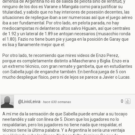
defensa de Argentina no es de salida de pelota sino de lentitud, y
ninguno de los dos es Varane o Mangala como para justificar su
titularidad, y sabido que no hay interiores de posesión decentes, las
situaciones de repliegue iban a ser numerosas así que el juego aéreo
iba a ser fundamental. Por otro lado, en pelota parada, no hay
mediocampistas ni delanteros altos salvo Higuain, así que centrales
de 1.92 y un lateral de 1.89 se antojan necesarios (musacchio ronda
el 1.80). Fazio no tiene buen pie y juega en la posición de Garay que
es lisa y llanamente mejor que el.
Por otro lado, te recomiendo que mires videos de Enzo Perez,
porque es completamente distinto a Mascherano y Biglia. Enzo era
un extremo técnico, con gran remate y gambeta, que en estudiantes
con Sabella jugó de enganche también. En benfica juega de 5 con
mucho despliegue físico, pero ni de lejos se parece a Javier o Lucas.
0
@LivioLeiva
·
hace 630 semanas
A mí me da la sensación de que Sabella puede emular a su tocayo
neerlandés y salir con línea de 5. Dicen que los jugadores no lo
respaldarían, pero los jugadores no tiene nada que respaldar, el
técnico tiene la última palabra. Y a Argentina le sería una ventaja