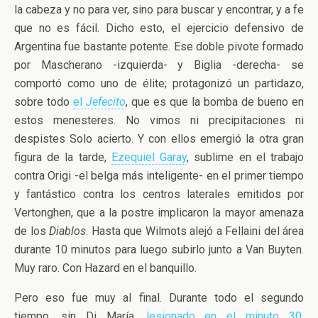
la cabeza y no para ver, sino para buscar y encontrar, y a fe
que no es fácil. Dicho esto, el ejercicio defensivo de
Argentina fue bastante potente. Ese doble pivote formado
por Mascherano -izquierda- y Biglia -derecha- se
comportó como uno de élite; protagonizó un partidazo,
sobre todo
el
Jefecito
, que es que la bomba de bueno en
estos menesteres. No vimos ni precipitaciones ni
despistes Solo acierto. Y con ellos emergió la otra gran
figura de la tarde,
Ezequiel Garay
, sublime en el trabajo
contra Origi -el belga más inteligente- en el primer tiempo
y fantástico contra los centros laterales emitidos por
Vertonghen, que a la postre implicaron la mayor amenaza
de los
Diablos
. Hasta que Wilmots alejó a Fellaini del área
durante 10 minutos para luego subirlo junto a Van Buyten.
Muy raro. Con Hazard en el banquillo.
Pero eso fue muy al final. Durante todo el segundo
tiempo, sin Di María,
lesionado en el minuto 30
,