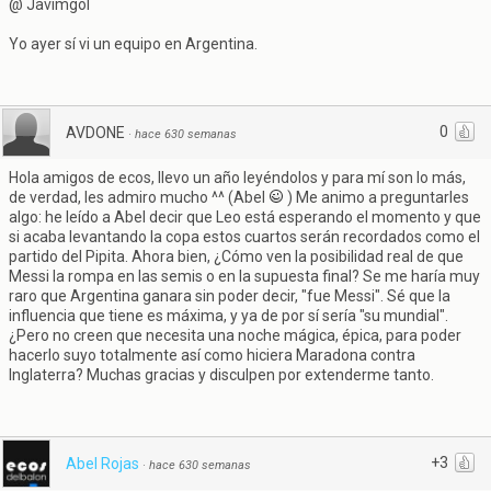
@ Javimgol
Yo ayer sí vi un equipo en Argentina.
0
AVDONE
·
hace 630 semanas
Hola amigos de ecos, llevo un año leyéndolos y para mí son lo más,
de verdad, les admiro mucho ^^ (Abel
) Me animo a preguntarles
algo: he leído a Abel decir que Leo está esperando el momento y que
si acaba levantando la copa estos cuartos serán recordados como el
partido del Pipita. Ahora bien, ¿Cómo ven la posibilidad real de que
Messi la rompa en las semis o en la supuesta final? Se me haría muy
raro que Argentina ganara sin poder decir, "fue Messi". Sé que la
influencia que tiene es máxima, y ya de por sí sería "su mundial".
¿Pero no creen que necesita una noche mágica, épica, para poder
hacerlo suyo totalmente así como hiciera Maradona contra
Inglaterra? Muchas gracias y disculpen por extenderme tanto.
+3
Abel Rojas
·
hace 630 semanas