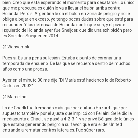
bien. Creo que está esperando el momento para desatarse. Lo único
que me preocupa es quién le va a llevar el balón arriba contra
Holanda. Pero si Argentina le da el balón en zona de peligro y no le
obliga a bajar en exceso, yo tengo pocas dudas sobre que está para
responder. Y los defensas de Holanda son lo que son, y el pivote
izquierdo de Holanda ayer fue Sneijder, que dio una exhibición pero
es Sneijder. Sneijder en 2014.
@ Wanyamok
Pues sí. Es una pena su lesión. Estaba a punto de coronar una
temporada de ensueño. De las que se recuerda dentro de muchos
años como una proeza.
Ayer en el minuto 30 me dije "Di María está haciendo lo de Roberto
Carlos en 2002".
@ Marcelino
Lo de Chadli fue tremendo más que por quitar a Hazard -que por
supuesto también- por el ajuste que implicó con Fellaini. Se le dio la
mediapunta a Chadli, se pasó a 4-2-3-1 y se privó Bélgica de lo único
que estaba generando peligro a su favor, que era el del United
entrando a rematar centros laterales. Fue súper raro.