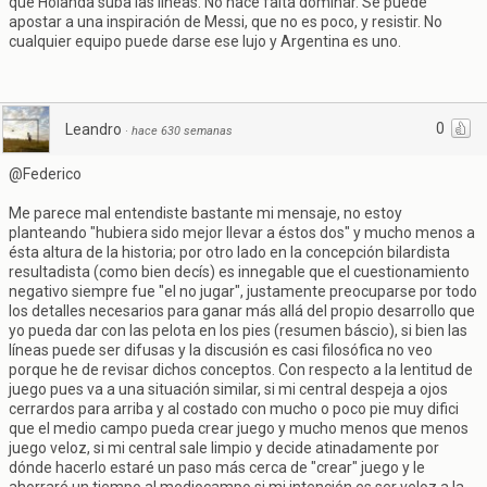
que Holanda suba las líneas. No hace falta dominar. Se puede
apostar a una inspiración de Messi, que no es poco, y resistir. No
cualquier equipo puede darse ese lujo y Argentina es uno.
0
Leandro
·
hace 630 semanas
@Federico
Me parece mal entendiste bastante mi mensaje, no estoy
planteando "hubiera sido mejor llevar a éstos dos" y mucho menos a
ésta altura de la historia; por otro lado en la concepción bilardista
resultadista (como bien decís) es innegable que el cuestionamiento
negativo siempre fue "el no jugar", justamente preocuparse por todo
los detalles necesarios para ganar más allá del propio desarrollo que
yo pueda dar con las pelota en los pies (resumen báscio), si bien las
líneas puede ser difusas y la discusión es casi filosófica no veo
porque he de revisar dichos conceptos. Con respecto a la lentitud de
juego pues va a una situación similar, si mi central despeja a ojos
cerrardos para arriba y al costado con mucho o poco pie muy difici
que el medio campo pueda crear juego y mucho menos que menos
juego veloz, si mi central sale limpio y decide atinadamente por
dónde hacerlo estaré un paso más cerca de "crear" juego y le