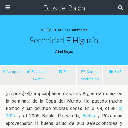
Ecos del Balón
6 Julio, 2014 • 37 Comments
Serenidad E Higuaín
Abel Rojas
Compartir
Publicar en
Pin
Correo
SMS
Twitter
electrónico
[dropcap]24[/dropcap] años después Argentina estará en
la semifinal de la Copa del Mundo. Ha pasado mucho
tiempo y han ocurrido muchas cosas. En el 94, el 98,
el
2002
y el 2006 Basile, Passarella,
Bielsa
y Pékerman
aprovecharon la buena salud
de sus seleccionables y