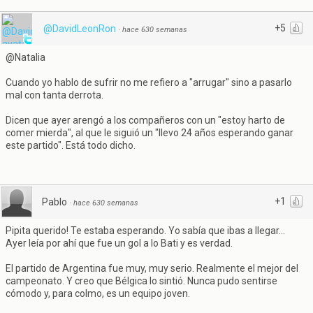
+5
@DavidLeonRon
·
hace 630 semanas
@Natalia
Cuando yo hablo de sufrir no me refiero a "arrugar" sino a pasarlo
mal con tanta derrota.
Dicen que ayer arengó a los compañeros con un "estoy harto de
comer mierda", al que le siguió un "llevo 24 años esperando ganar
este partido". Está todo dicho.
+1
Pablo
·
hace 630 semanas
Pipita querido! Te estaba esperando. Yo sabía que ibas a llegar...
Ayer leía por ahí que fue un gol a lo Bati y es verdad.
El partido de Argentina fue muy, muy serio. Realmente el mejor del
campeonato. Y creo que Bélgica lo sintió. Nunca pudo sentirse
cómodo y, para colmo, es un equipo joven.