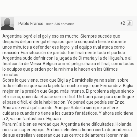
+2
Pablo Franco
·
hace 630 semanas
Argentina logró el el gol y eso es mucho. Siempre sucede que
después del primer gol el equipo que lo conquista tiende durante
unos minutos a defender ese logro, y el equipo rival ataca como
reacción. Esa situación de partido fue finalmente todo el partido.
Argentina pudo definir con la jugada de Di maría y la de Higuaín, o al
final con la de Messi. Bélgica arrimó peligro hacia el final, como todos
lo equipos que pierden por la mínima lo hacen en los últimos
minutos.
Sobre lo que viene, creo que Biglia y Demichelis ya no salen, sobre
todo el último que saca la pelota mucho mejor que Fernandez. Biglia
mejor en la presión que Gago, más intenso. El problema sigue siendo
el mismo, quién da el pase semi-difícil. Un buen pase para que llegue
el pase difícil, el de la habilitación. Yo pensé que podría ser Enzo.
Ahora se verá qué sucede. Aunque Sabella siempre prefiere
cuidarse cuando no tiene a los cuatro fantásticos. Y ahora solo tiene
a 2, va, un fantástico e Higuaín.
Para mí, si bien es verdad que Argentina tiene dificultades, Holanda
no es un super equipo. Ambos selectivos tienen cierta dependencia
de sus estrellas y esperan que sus centros delanteros logren más