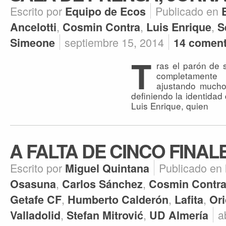
Escrito por
Publicado en
Equipo de Ecos
,
,
,
Ancelotti
Cosmin Contra
Luis Enrique
S
septiembre 15, 2014
Simeone
14 coment
T
ras el parón de s
completamente 
ajustando mucho
definiendo la identidad
Luis Enrique, quien
A FALTA DE CINCO FINAL
Escrito por
Publicado en
Miguel Quintana
,
,
Osasuna
Carlos Sánchez
Cosmin Contr
,
,
,
Getafe CF
Humberto Calderón
Lafita
Ori
,
,
a
Valladolid
Stefan Mitrović
UD Almería