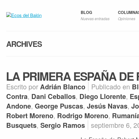
BLOG
COLUMNA
Nuevas entradas
Opiniones
ARCHIVES
LA PRIMERA ESPAÑA DE
Escrito por
Publicado en
Adrián Blanco
B
,
,
,
Contra
Dani Ceballos
Diego Llorente
Es
,
,
,
Andone
George Puscas
Jesús Navas
Jo
,
,
Robert Moreno
Rodrigo Moreno
Rumaní
,
septiembre 6, 2
Busquets
Sergio Ramos