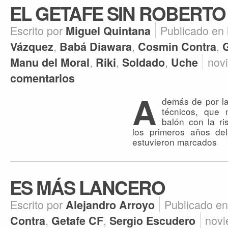
EL GETAFE SIN ROBERT
Escrito por
Publicado en
Miguel Quintana
,
,
,
Vázquez
Babá Diawara
Cosmin Contra
,
,
,
nov
Manu del Moral
Riki
Soldado
Uche
comentarios
A
demás de por l
técnicos, que 
balón con la ri
los primeros años de
estuvieron marcados
ES MÁS LANCERO
Escrito por
Publicado e
Alejandro Arroyo
,
,
novi
Contra
Getafe CF
Sergio Escudero