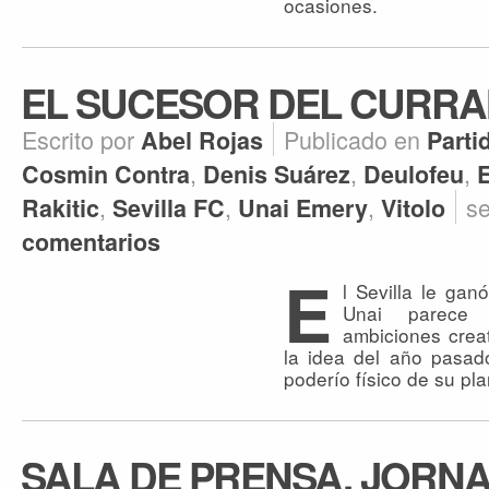
ocasiones.
EL SUCESOR DEL CURRA
Escrito por
Publicado en
Abel Rojas
Parti
,
,
,
Cosmin Contra
Denis Suárez
Deulofeu
,
,
,
se
Rakitic
Sevilla FC
Unai Emery
Vitolo
comentarios
E
l Sevilla le ga
Unai parece 
ambiciones creat
la idea del año pasado
poderío físico de su plan
SALA DE PRENSA, JORNA