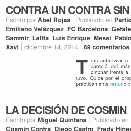
CONTRA UN CONTRA SIN
Escrito por
Publicado en
Abel Rojas
Parti
,
,
Emiliano Velázquez
FC Barcelona
Getaf
,
,
,
,
Sammir
Lafita
Luis Enrique
Messi
Pablo
diciembre 14, 2014
Xavi
69 comentarios
T
ras sobrevivir a
careció del más
pinchar frente a
tuvo. Quizá por el pro
prácticamente
renunció
LA DECISIÓN DE COSMIN
Escrito por
Publicado en
Miguel Quintana
,
,
Cosmin Contra
Diego Castro
Fredy Hine