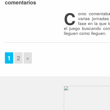
comentarios
C
omo comentaba
varias jornada
fase en la que l
el juego buscando cons
lleguen como lleguen.
1
2
»