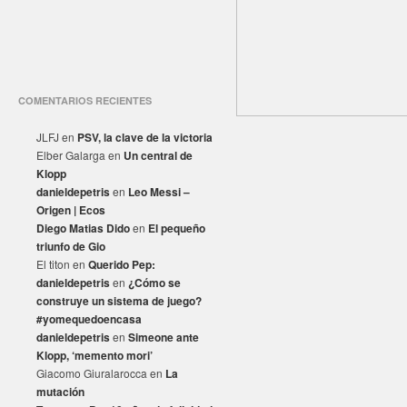
COMENTARIOS RECIENTES
JLFJ
en
PSV, la clave de la victoria
Elber Galarga
en
Un central de
Klopp
danieldepetris
en
Leo Messi –
Origen | Ecos
Diego Matias Dido
en
El pequeño
triunfo de Gio
El titon
en
Querido Pep:
danieldepetris
en
¿Cómo se
construye un sistema de juego?
#yomequedoencasa
danieldepetris
en
Simeone ante
Klopp, ‘memento mori’
Giacomo Giuralarocca
en
La
mutación