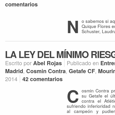
comentarios
N
o sabemos si aq
Quique Flores e
Schuster, Laudr
LA LEY DEL MÍNIMO RIES
Escrito por
Publicado en
Abel Rojas
Entr
,
,
,
Madrid
Cosmin Contra
Getafe CF
Mouri
2014
42 comentarios
C
osmin Contra p
su Getafe el úl
contra el Atlé
sufriendo inferioridad
al campeón y pudier