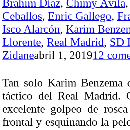
Brahim Díaz
,
Chimy Ávila
Ceballos
,
Enric Gallego
,
Fr
Isco Alarcón
,
Karim Benze
Llorente
,
Real Madrid
,
SD 
Zidane
abril 1, 2019
12 come
Tan solo Karim Benzema co
táctico del Real Madrid.
excelente golpeo de rosca 
frontal y esquinando la pelo