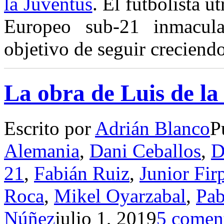
la Juventus
. El futbolista u
Europeo sub-21 inmacula
objetivo de seguir creciend
La obra de Luis de la
Escrito por
Adrián Blanco
P
Alemania
,
Dani Ceballos
,
D
21
,
Fabián Ruiz
,
Junior Fir
Roca
,
Mikel Oyarzabal
,
Pab
Núñez
julio 1, 2019
5 comen