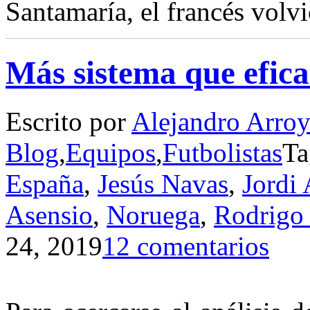
Santamaría, el francés volvi
Más sistema que efica
Escrito por
Alejandro Arro
Blog
,
Equipos
,
Futbolistas
Ta
España
,
Jesús Navas
,
Jordi 
Asensio
,
Noruega
,
Rodrigo
24, 2019
12 comentarios