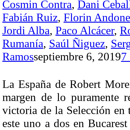
Cosmin Contra
,
Dani Cebal
Fabián Ruiz
,
Florin Andon
Jordi Alba
,
Paco Alcácer
,
R
Rumanía
,
Saúl Ñiguez
,
Ser
Ramos
septiembre 6, 2019
7
La España de Robert Moren
margen de lo puramente re
victoria de la Selección en
este uno a dos en Bucarest