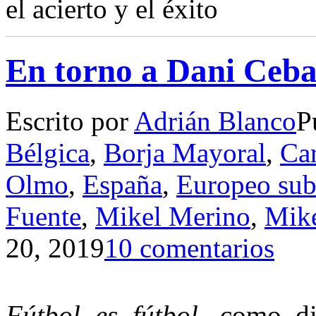
el acierto y el éxito
En torno a Dani Ceba
Escrito por
Adrián Blanco
P
Bélgica
,
Borja Mayoral
,
Car
Olmo
,
España
,
Europeo sub
Fuente
,
Mikel Merino
,
Mike
20, 2019
10 comentarios
Fútbol es fútbol
, como di