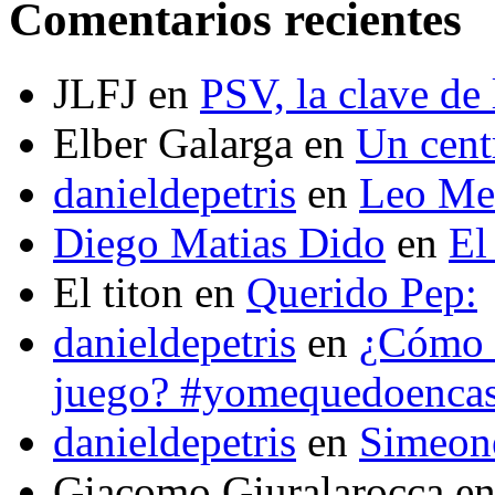
Comentarios recientes
JLFJ
en
PSV, la clave de 
Elber Galarga
en
Un cent
danieldepetris
en
Leo Mes
Diego Matias Dido
en
El
El titon
en
Querido Pep:
danieldepetris
en
¿Cómo s
juego? #yomequedoenca
danieldepetris
en
Simeone
Giacomo Giuralarocca
e