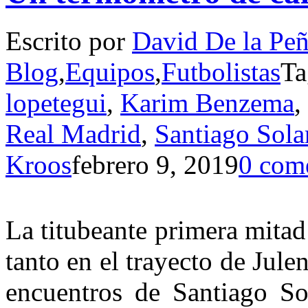
Escrito por
David De la Pe
Blog
,
Equipos
,
Futbolistas
Ta
lopetegui
,
Karim Benzema
,
Real Madrid
,
Santiago Sola
Kroos
febrero 9, 2019
0 com
La titubeante primera mita
tanto en el trayecto de Jul
encuentros de Santiago Sol