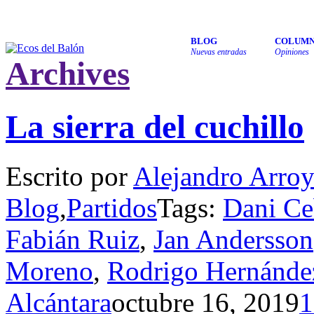
BLOG
COLUMN
Nuevas entradas
Opiniones
Archives
La sierra del cuchillo
Escrito por
Alejandro Arro
Blog
,
Partidos
Tags:
Dani Ce
Fabián Ruiz
,
Jan Andersson
Moreno
,
Rodrigo Hernánde
Alcántara
octubre 16, 2019
1