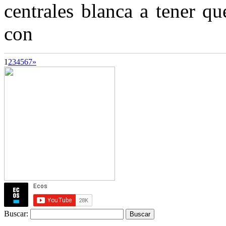
centrales blanca a tener qu
con
1
2
3
4
5
6
7
»
Buscar: