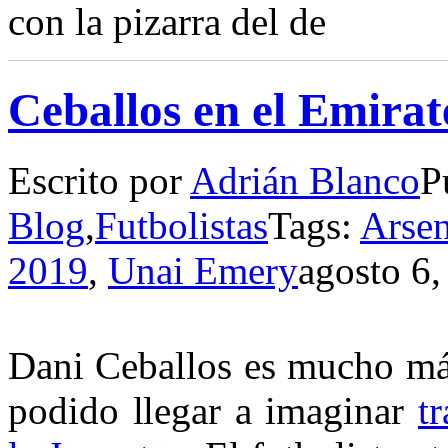
con la pizarra del de
Ceballos en el Emirat
Escrito por
Adrián Blanco
P
Blog
,
Futbolistas
Tags:
Arse
2019
,
Unai Emery
agosto 6,
Dani Ceballos es mucho más
podido llegar a imaginar
t