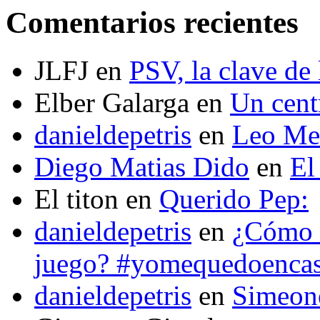
Comentarios recientes
JLFJ
en
PSV, la clave de 
Elber Galarga
en
Un cent
danieldepetris
en
Leo Mes
Diego Matias Dido
en
El
El titon
en
Querido Pep:
danieldepetris
en
¿Cómo s
juego? #yomequedoenca
danieldepetris
en
Simeone