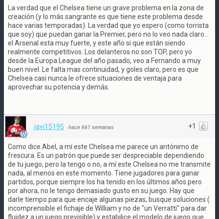
La verdad que el Chelsea tiene un grave problema en la zona de
creación (y lo más sangrante es que tiene este problema desde
hace varias temporadas). La verdad que yo espero (como torrista
que soy) que puedan ganar la Premier, pero no lo veo nada claro…
el Arsenal esta muy fuerte, y este año si que están siendo
realmente competitivos. Los delanteros no son TOP, pero yo
desde la Europa League del año pasado, veo a Fernando a muy
buen nivel. Le falta mas continuidad, y goles claro, pero es que
Chelsea casi nunca le ofrece situaciones de ventaja para
aprovechar su potencia y demás.
+1
javi15195
·
hace 661 semanas
Como dice Abel, a mí este Chelsea me parece un antónimo de
frescura. Es un patrón que puede ser despreciable dependiendo
de tu juego, pero la tengo o no, a mí este Chelsea no me transmite
nada, al menos en este momento. Tiene jugadores para ganar
partidos, porque siempre los ha tenido en los últimos años pero
por ahora, no le tengo demasiado gusto en su juego. Hay que
darle tiempo para que encaje algunas piezas, busque soluciones (
incomprensible el fichaje de William y no de "un Verratti" para dar
fluidez a un juego previsible) y estabilice el modelo de juego que