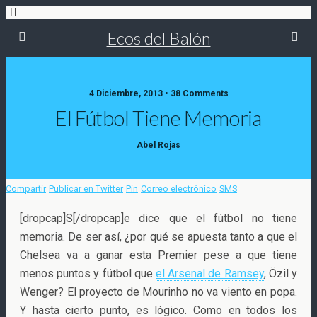
Ecos del Balón
4 Diciembre, 2013 • 38 Comments
El Fútbol Tiene Memoria
Abel Rojas
Compartir
Publicar en Twitter
Pin
Correo electrónico
SMS
[dropcap]S[/dropcap]e dice que el fútbol no tiene
memoria. De ser así, ¿por qué se apuesta tanto a que el
Chelsea va a ganar esta Premier pese a que tiene
menos puntos y fútbol que
el Arsenal de Ramsey
, Özil y
Wenger? El proyecto de Mourinho no va viento en popa.
Y hasta cierto punto, es lógico. Como en todos los