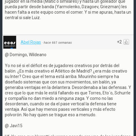
jugador en la media (Matic o similares) y hasta un goleador que
pueda partir desde banda (Yarmolenko, Dzagoev, Griezman) les
hacen falta a este equipo como el comer. Y si me apuras, hasta un
central si sale Luiz.
+2
Abel Rojas
·
hace 661 semanas
@ Domingo, Wildeano
Yo no sé si el déficit es de jugadores creativos por detrás del
balón. ¿Es más creativo el Atlético de Madrid? ¿era más creativo
su Inter? Creo que el tema está arriba. Mourinho siempre ha
diseñado sistemas que con sus movimientos, sin balón, ya
generaba ventajas en la delantera. Desordenaba a las defensas. Y
creo que lo que más le está fallando es que Torres, Eto´o, Schurrle
y compañía no dan miedo a ninguna zaga. Y como no las
desordenan, cuando se da el pase vertical la defensa tiene
ventaja. Así que hay menos pases verticales y más efecto
polvorón. No hay quien se trague eso a menudo.
@ Javi15