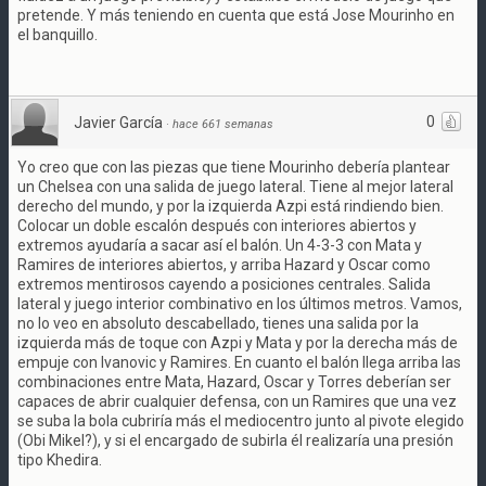
pretende. Y más teniendo en cuenta que está Jose Mourinho en
el banquillo.
0
Javier García
·
hace 661 semanas
Yo creo que con las piezas que tiene Mourinho debería plantear
un Chelsea con una salida de juego lateral. Tiene al mejor lateral
derecho del mundo, y por la izquierda Azpi está rindiendo bien.
Colocar un doble escalón después con interiores abiertos y
extremos ayudaría a sacar así el balón. Un 4-3-3 con Mata y
Ramires de interiores abiertos, y arriba Hazard y Oscar como
extremos mentirosos cayendo a posiciones centrales. Salida
lateral y juego interior combinativo en los últimos metros. Vamos,
no lo veo en absoluto descabellado, tienes una salida por la
izquierda más de toque con Azpi y Mata y por la derecha más de
empuje con Ivanovic y Ramires. En cuanto el balón llega arriba las
combinaciones entre Mata, Hazard, Oscar y Torres deberían ser
capaces de abrir cualquier defensa, con un Ramires que una vez
se suba la bola cubriría más el mediocentro junto al pivote elegido
(Obi Mikel?), y si el encargado de subirla él realizaría una presión
tipo Khedira.