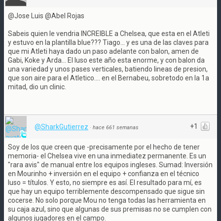
@Jose Luis @Abel Rojas
Sabeis quien le vendria INCREIBLE a Chelsea, que esta en el Atleti
y estuvo en la plantilla blue??? Tiago... y es una de las claves para
que mi Atleti haya dado un paso adelante con balon, amen de
Gabi, Koke y Arda... El luso este año esta enorme, y con balon da
una variedad y unos pases verticales, batiendo lineas de presion,
que son aire para el Atletico.... en el Bernabeu, sobretodo en la 1a
mitad, dio un clinic.
+1
@SharkGutierrez
·
hace 661 semanas
Soy de los que creen que -precisamente por el hecho de tener
memoria- el Chelsea vive en una inmediatez permanente. Es un
"rara avis" de manual entre los equipos ingleses. Sumad: Inversión
en Mourinho + inversión en el equipo + confianza en el técnico
luso = títulos. Y esto, no siempre es así. El resultado para mí, es
que hay un equipo terriblemente descompensado que sigue sin
cocerse. No solo porque Mou no tenga todas las herramienta en
su caja azul, sino que algunas de sus premisas no se cumplen con
algunos jugadores en el campo.