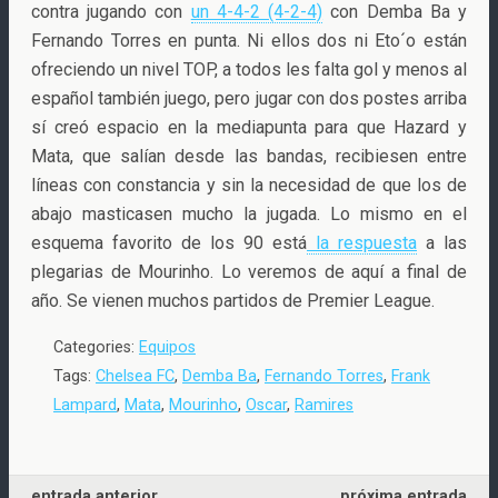
contra jugando con
un 4-4-2 (4-2-4)
con Demba Ba y
Fernando Torres en punta. Ni ellos dos ni Eto´o están
ofreciendo un nivel TOP, a todos les falta gol y menos al
español también juego, pero jugar con dos postes arriba
sí creó espacio en la mediapunta para que Hazard y
Mata, que salían desde las bandas, recibiesen entre
líneas con constancia y sin la necesidad de que los de
abajo masticasen mucho la jugada. Lo mismo en el
esquema favorito de los 90 está
la respuesta
a las
plegarias de Mourinho. Lo veremos de aquí a final de
año. Se vienen muchos partidos de Premier League.
Categories:
Equipos
Tags:
Chelsea FC
,
Demba Ba
,
Fernando Torres
,
Frank
Lampard
,
Mata
,
Mourinho
,
Oscar
,
Ramires
entrada anterior
próxima entrada