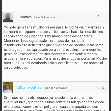
0
El cautivo
·
hace 661 semanas
Yo noto qe le falta mucho primer pase. Ni Obi Mikel, ni Ramires ni
Lampard consiguen un pase vertical activo hacia la linea de tres.
Eso viniendo de jugar con Xabi Alonso debe desesperar a
Mourinho. Toda jugada sale masticada de mas atrás.
Y teniendo ese déficit creo que en la linea de mediapuntas Mata
es el jugador mas apropiado para ser el escalón intermedio. Es
genio en "esconderse" de sus marcas y gusta venir a tocar y
ayudar en la elaboración. Para mi es desahogo importante. Mucho
mas que Hazard, destinado solo al detalle pero que no aporta al
juego colectivo.
0
@DomingoPrez
·
hace 661 semanas
Creo que no hay otro equipo, ya no solo en la élite, sino de
cualquier nivel, que tenga a unos centrales tan goleadores como
el Chelsea. Ivanovic es un peligro en cualquier jugada a balón