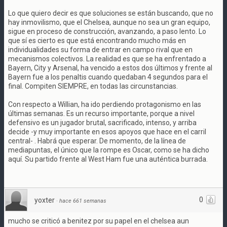
Lo que quiero decir es que soluciones se están buscando, que no
hay inmovilismo, que el Chelsea, aunque no sea un gran equipo,
sigue en proceso de construcción, avanzando, a paso lento. Lo
que sí es cierto es que está encontrando mucho más en
individualidades su forma de entrar en campo rival que en
mecanismos colectivos. La realidad es que se ha enfrentado a
Bayern, City y Arsenal, ha vencido a estos dos últimos y frente al
Bayern fue a los penaltis cuando quedaban 4 segundos para el
final. Compiten SIEMPRE, en todas las circunstancias.
Con respecto a Willian, ha ido perdiendo protagonismo en las
últimas semanas. Es un recurso importante, porque a nivel
defensivo es un jugador brutal, sacrificado, intenso, y arriba
decide -y muy importante en esos apoyos que hace en el carril
central- . Habrá que esperar. De momento, de la línea de
mediapuntas, el único que la rompe es Oscar, como se ha dicho
aquí. Su partido frente al West Ham fue una auténtica burrada.
0
yoxter
·
hace 661 semanas
mucho se criticó a benitez por su papel en el chelsea aun