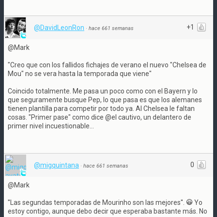
+1
@DavidLeonRon
·
hace 661 semanas
@Mark
"Creo que con los fallidos fichajes de verano el nuevo "Chelsea de
Mou" no se vera hasta la temporada que viene"
Coincido totalmente. Me pasa un poco como con el Bayern y lo
que seguramente busque Pep, lo que pasa es que los alemanes
tienen plantilla para competir por todo ya. Al Chelsea le faltan
cosas. "Primer pase" como dice @el cautivo, un delantero de
primer nivel incuestionable...
0
@migquintana
·
hace 661 semanas
@Mark
''Las segundas temporadas de Mourinho son las mejores''.
Yo
estoy contigo, aunque debo decir que esperaba bastante más. No