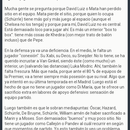
Mucha gente se pregunta porque David Luiz o Mata han perdido
sitio en el equipo. Mata pierde el sitio, porque quien lo ocupa
(Schürrle) tiene más gol y más juego al espacio (aunque el
Chelsea no los tenga) y porque para mí, David Luiz no es central.
Está demasiado loco para jugar ahí. Es más un interior "box to
box": tiene más cosas de Khedira (con mejor trato de balón
incluso) que de Pepe.
En la defensa ya va una deficiencia. En el medio, le falta un
jugador "conexión". Su Xabi, su Deco, su Sneijder. No lo tiene; se ha
querido incrustar a Van Ginkel, siendo éste (como mucho) un
interior, un (salvando las distancias) Luka Modric. Ahí, también le
falta frescura. Más que nada, porque ante el 80 % de equipos de
la Premier, va a tener siempre más posesión que su rival. Algo que
ya intentó en su última temporada en el Madrid. Luego está el
hecho de que no tiene un jugador como Di María, que te ofrece un
sacrificio extra en labores de apoyo defensivo: sensación de
equipo partido.
Luego también es que le sobran mediapuntas: Óscar, Hazard,
Schürrle, De Bruyne, Schürrle, William amén de haber sacrificado a
Marin y a Moses. Son demasiados "buenos" y muy poco sitio. No
tiene un jugador como Callejón o Pandev al cuál recurrir en según
que momentos de partido. Yo esto también lo veo un problema,