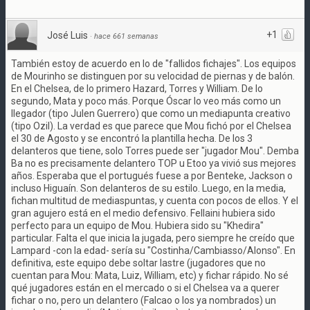
+1
José Luis
·
hace 661 semanas
También estoy de acuerdo en lo de "fallidos fichajes". Los equipos
de Mourinho se distinguen por su velocidad de piernas y de balón.
En el Chelsea, de lo primero Hazard, Torres y William. De lo
segundo, Mata y poco más. Porque Óscar lo veo más como un
llegador (tipo Julen Guerrero) que como un mediapunta creativo
(tipo Ozil). La verdad es que parece que Mou fichó por el Chelsea
el 30 de Agosto y se encontró la plantilla hecha. De los 3
delanteros que tiene, solo Torres puede ser "jugador Mou". Demba
Ba no es precisamente delantero TOP u Etoo ya vivió sus mejores
años. Esperaba que el portugués fuese a por Benteke, Jackson o
incluso Higuaín. Son delanteros de su estilo. Luego, en la media,
fichan multitud de mediaspuntas, y cuenta con pocos de ellos. Y el
gran agujero está en el medio defensivo. Fellaini hubiera sido
perfecto para un equipo de Mou. Hubiera sido su "Khedira"
particular. Falta el que inicia la jugada, pero siempre he creído que
Lampard -con la edad- sería su "Costinha/Cambiasso/Alonso". En
definitiva, este equipo debe soltar lastre (jugadores que no
cuentan para Mou: Mata, Luiz, William, etc) y fichar rápido. No sé
qué jugadores están en el mercado o si el Chelsea va a querer
fichar o no, pero un delantero (Falcao o los ya nombrados) un