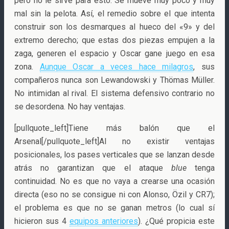
pero no le sirve para ésto. Se mueve muy poco y muy
mal sin la pelota. Así, el remedio sobre el que intenta
construir son los desmarques al hueco del «9» y del
extremo derecho; que estas dos piezas empujen a la
zaga, generen el espacio y Oscar gane juego en esa
zona.
Aunque Oscar a veces hace milagros
, sus
compañeros nunca son Lewandowski y Thömas Müller.
No intimidan al rival. El sistema defensivo contrario no
se desordena. No hay ventajas.
[pullquote_left]Tiene más balón que el
Arsenal[/pullquote_left]Al no existir ventajas
posicionales, los pases verticales que se lanzan desde
atrás no garantizan que el ataque
blue
tenga
continuidad. No es que no vaya a crearse una ocasión
directa (eso no se consigue ni con Alonso, Özil y CR7);
el problema es que no se ganan metros (lo cual sí
hicieron sus 4
equipos anteriores
). ¿Qué propicia este