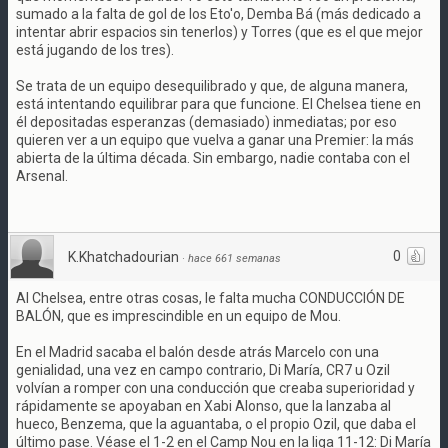
sumado a la falta de gol de los Eto'o, Demba Bá (más dedicado a
intentar abrir espacios sin tenerlos) y Torres (que es el que mejor
está jugando de los tres).
Se trata de un equipo desequilibrado y que, de alguna manera,
está intentando equilibrar para que funcione. El Chelsea tiene en
él depositadas esperanzas (demasiado) inmediatas; por eso
quieren ver a un equipo que vuelva a ganar una Premier: la más
abierta de la última década. Sin embargo, nadie contaba con el
Arsenal.
0
K.Khatchadourian
·
hace 661 semanas
Al Chelsea, entre otras cosas, le falta mucha CONDUCCIÓN DE
BALÓN, que es imprescindible en un equipo de Mou.
En el Madrid sacaba el balón desde atrás Marcelo con una
genialidad, una vez en campo contrario, Di María, CR7 u Ozil
volvían a romper con una conducción que creaba superioridad y
rápidamente se apoyaban en Xabi Alonso, que la lanzaba al
hueco, Benzema, que la aguantaba, o el propio Ozil, que daba el
último pase. Véase el 1-2 en el Camp Nou en la liga 11-12: Di María