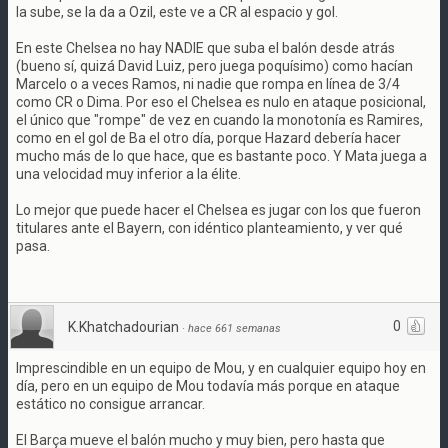
la sube, se la da a Ozil, este ve a CR al espacio y gol.
En este Chelsea no hay NADIE que suba el balón desde atrás
(bueno sí, quizá David Luiz, pero juega poquísimo) como hacían
Marcelo o a veces Ramos, ni nadie que rompa en línea de 3/4
como CR o Dima. Por eso el Chelsea es nulo en ataque posicional,
el único que "rompe" de vez en cuando la monotonía es Ramires,
como en el gol de Ba el otro día, porque Hazard debería hacer
mucho más de lo que hace, que es bastante poco. Y Mata juega a
una velocidad muy inferior a la élite.
Lo mejor que puede hacer el Chelsea es jugar con los que fueron
titulares ante el Bayern, con idéntico planteamiento, y ver qué
pasa.
0
K.Khatchadourian
·
hace 661 semanas
Imprescindible en un equipo de Mou, y en cualquier equipo hoy en
día, pero en un equipo de Mou todavía más porque en ataque
estático no consigue arrancar.
El Barça mueve el balón mucho y muy bien, pero hasta que