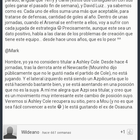
parado, al igual que Terry y Cahill (estos dos consiguieron con sus
goles ganar el pasado fin de semana), y David Luiz... ya sabemos
como es. Cada uno de ellos suma una más que aceptable, para
tratarse de defensas, cantidad de goles al año. Dentro de unas
jornadas, cuando el Arsenal se enfrente a ellos, voy a sufrir con
cada jugada de estrategia
Precisamente, aunque este sea un
dato positivo, habla a las claras de los problemas de creación que
tiene este equipo... desde hace unos años, que es lo peor ^^
@Mark
Hombre, yo ya no considero titular a Ashley Cole. Desde hace 4
jornadas, tras la derrota ante el Newcastle (Mourinho dijo
públicamente que no le gustó nada el partido de Cole), no está
jugando. Y el lateral izquierdo está siendo un Azpilicueta que lo
está haciendo bastante bien, y se está asentando en una posición
que no es la suya. A mí me alegra que Azpi sea titular, y creo que
es un movimiento muy interesante este cambio de posición suyo.
Veremos si Ashley Cole recupera su sitio, pero a Mou (y no es que
sea fácil convencer a este
) le está gustando el ex de Osasuna.
+1
Wildeano
·
hace 661 semanas