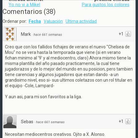
Yo no vi a Mikel
Para gustos los colores
Comentarios
(
38
)
Ordenar por:
Fecha
Valuación
Ultima actividad
+1
Mark
·
hace 661 semanas
Creo que con los fallidos fichajes de verano el nuevo "Chelsea de
Mou" no se vera hasta la temporada que viene (si en verano
fichan minimo al '9' y al mediocentro, claro) Ahora mismo tiene la
misma plantilla del año pasado practicamente, la cual tiene
jugadorazos y de lo mejor del mundo en su posicion, pero tambien
tiene carencias y algunos jugadores que estan dando -a un
grandisimo nivel, eso si- sus ultimos coletazos con un rol titular en
el equipo -Cole, Lampard-
Y aun asi, para mi son favoritos a la liga.
+1
Sebas
·
hace 661 semanas
Necesitan mediocentros creativos. Ojito a X. Alonso.