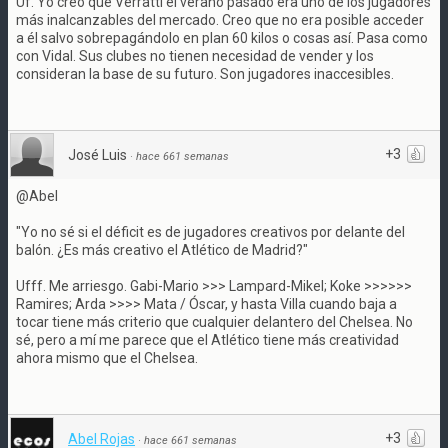
Uf. Yo creo que Verratti el verano pasado era uno de los jugadores
más inalcanzables del mercado. Creo que no era posible acceder
a él salvo sobrepagándolo en plan 60 kilos o cosas así. Pasa como
con Vidal. Sus clubes no tienen necesidad de vender y los
consideran la base de su futuro. Son jugadores inaccesibles.
+3
José Luis
·
hace 661 semanas
@Abel
"Yo no sé si el déficit es de jugadores creativos por delante del
balón. ¿Es más creativo el Atlético de Madrid?"
Ufff. Me arriesgo. Gabi-Mario >>> Lampard-Mikel; Koke >>>>>>
Ramires; Arda >>>> Mata / Óscar, y hasta Villa cuando baja a
tocar tiene más criterio que cualquier delantero del Chelsea. No
sé, pero a mí me parece que el Atlético tiene más creatividad
ahora mismo que el Chelsea.
+3
Abel Rojas
·
hace 661 semanas