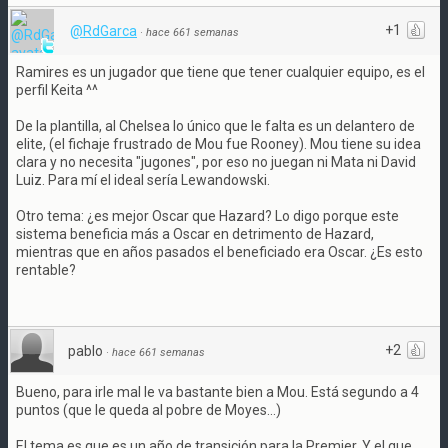
+1
@RdGarca
·
hace 661 semanas
Ramires es un jugador que tiene que tener cualquier equipo, es el
perfil Keita ^^
De la plantilla, al Chelsea lo único que le falta es un delantero de
elite, (el fichaje frustrado de Mou fue Rooney). Mou tiene su idea
clara y no necesita "jugones", por eso no juegan ni Mata ni David
Luiz. Para mí el ideal sería Lewandowski.
Otro tema: ¿es mejor Oscar que Hazard? Lo digo porque este
sistema beneficia más a Oscar en detrimento de Hazard,
mientras que en años pasados el beneficiado era Oscar. ¿Es esto
rentable?
+2
pablo
·
hace 661 semanas
Bueno, para irle mal le va bastante bien a Mou. Está segundo a 4
puntos (que le queda al pobre de Moyes...)
El tema es que es un año de transición para la Premier. Y el que