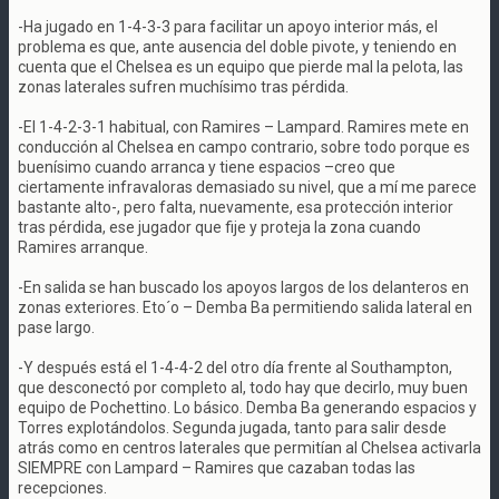
-Ha jugado en 1-4-3-3 para facilitar un apoyo interior más, el
problema es que, ante ausencia del doble pivote, y teniendo en
cuenta que el Chelsea es un equipo que pierde mal la pelota, las
zonas laterales sufren muchísimo tras pérdida.
-El 1-4-2-3-1 habitual, con Ramires – Lampard. Ramires mete en
conducción al Chelsea en campo contrario, sobre todo porque es
buenísimo cuando arranca y tiene espacios –creo que
ciertamente infravaloras demasiado su nivel, que a mí me parece
bastante alto-, pero falta, nuevamente, esa protección interior
tras pérdida, ese jugador que fije y proteja la zona cuando
Ramires arranque.
-En salida se han buscado los apoyos largos de los delanteros en
zonas exteriores. Eto´o – Demba Ba permitiendo salida lateral en
pase largo.
-Y después está el 1-4-4-2 del otro día frente al Southampton,
que desconectó por completo al, todo hay que decirlo, muy buen
equipo de Pochettino. Lo básico. Demba Ba generando espacios y
Torres explotándolos. Segunda jugada, tanto para salir desde
atrás como en centros laterales que permitían al Chelsea activarla
SIEMPRE con Lampard – Ramires que cazaban todas las
recepciones.