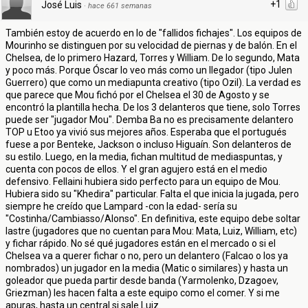
+1
José Luis
·
hace 661 semanas
También estoy de acuerdo en lo de "fallidos fichajes". Los equipos de
Mourinho se distinguen por su velocidad de piernas y de balón. En el
Chelsea, de lo primero Hazard, Torres y William. De lo segundo, Mata
y poco más. Porque Óscar lo veo más como un llegador (tipo Julen
Guerrero) que como un mediapunta creativo (tipo Ozil). La verdad es
que parece que Mou fichó por el Chelsea el 30 de Agosto y se
encontró la plantilla hecha. De los 3 delanteros que tiene, solo Torres
puede ser "jugador Mou". Demba Ba no es precisamente delantero
TOP u Etoo ya vivió sus mejores años. Esperaba que el portugués
fuese a por Benteke, Jackson o incluso Higuaín. Son delanteros de
su estilo. Luego, en la media, fichan multitud de mediaspuntas, y
cuenta con pocos de ellos. Y el gran agujero está en el medio
defensivo. Fellaini hubiera sido perfecto para un equipo de Mou.
Hubiera sido su "Khedira" particular. Falta el que inicia la jugada, pero
siempre he creído que Lampard -con la edad- sería su
"Costinha/Cambiasso/Alonso". En definitiva, este equipo debe soltar
lastre (jugadores que no cuentan para Mou: Mata, Luiz, William, etc)
y fichar rápido. No sé qué jugadores están en el mercado o si el
Chelsea va a querer fichar o no, pero un delantero (Falcao o los ya
nombrados) un jugador en la media (Matic o similares) y hasta un
goleador que pueda partir desde banda (Yarmolenko, Dzagoev,
Griezman) les hacen falta a este equipo como el comer. Y si me
apuras, hasta un central si sale Luiz.