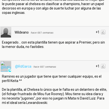
le puede pasar al chelsea es clasificar a champions, hacer un papel
decoroso en europa y con algo de suerte luchar por alguna de las
copas inglesas.
+1
Wildeano
·
hace 661 semanas
Exagerado... con esta plantilla tienen que aspirar a Premier, pero sin
la menor duda, no fastidies.
+1
@RdGarca
·
hace 661 semanas
Ramires es un jugador que tiene que tener cualquier equipo, es el
perfil Keita ^^
De la plantilla, al Chelsea lo único que le falta es un delantero de elite,
(el fichaje frustrado de Mou fue Rooney). Mou tiene su idea clara y
no necesita "jugones", por eso no juegan ni Mata ni David Luiz. Para
mí el ideal sería Lewandowski.