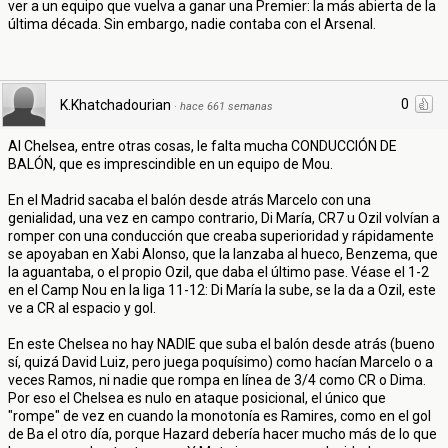
ver a un equipo que vuelva a ganar una Premier: la más abierta de la
última década. Sin embargo, nadie contaba con el Arsenal.
0
K.Khatchadourian
·
hace 661 semanas
Al Chelsea, entre otras cosas, le falta mucha CONDUCCIÓN DE
BALÓN, que es imprescindible en un equipo de Mou.
En el Madrid sacaba el balón desde atrás Marcelo con una
genialidad, una vez en campo contrario, Di María, CR7 u Ozil volvían a
romper con una conducción que creaba superioridad y rápidamente
se apoyaban en Xabi Alonso, que la lanzaba al hueco, Benzema, que
la aguantaba, o el propio Ozil, que daba el último pase. Véase el 1-2
en el Camp Nou en la liga 11-12: Di María la sube, se la da a Ozil, este
ve a CR al espacio y gol.
En este Chelsea no hay NADIE que suba el balón desde atrás (bueno
sí, quizá David Luiz, pero juega poquísimo) como hacían Marcelo o a
veces Ramos, ni nadie que rompa en línea de 3/4 como CR o Dima.
Por eso el Chelsea es nulo en ataque posicional, el único que
"rompe" de vez en cuando la monotonía es Ramires, como en el gol
de Ba el otro día, porque Hazard debería hacer mucho más de lo que