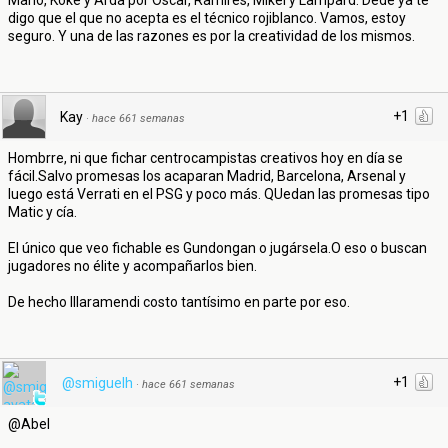
Mario, Koke y Arda por Oscar, Ramires, Mikel y Lampard. Dede ya te
digo que el que no acepta es el técnico rojiblanco. Vamos, estoy
seguro. Y una de las razones es por la creatividad de los mismos.
+1
Kay
·
hace 661 semanas
Hombrre, ni que fichar centrocampistas creativos hoy en día se
fácil.Salvo promesas los acaparan Madrid, Barcelona, Arsenal y
luego está Verrati en el PSG y poco más. QUedan las promesas tipo
Matic y cía.
El único que veo fichable es Gundongan o jugársela.O eso o buscan
jugadores no élite y acompañarlos bien.
De hecho Illaramendi costo tantísimo en parte por eso.
+1
@smiguelh
·
hace 661 semanas
@Abel