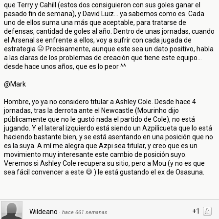
que Terry y Cahill (estos dos consiguieron con sus goles ganar el
pasado fin de semana), y David Luiz... ya sabemos como es. Cada
uno de ellos suma una más que aceptable, para tratarse de
defensas, cantidad de goles al año. Dentro de unas jornadas, cuando
el Arsenal se enfrente a ellos, voy a sufrir con cada jugada de
estrategia
Precisamente, aunque este sea un dato positivo, habla
a las claras de los problemas de creación que tiene este equipo...
desde hace unos años, que es lo peor ^^
@Mark
Hombre, yo ya no considero titular a Ashley Cole. Desde hace 4
jornadas, tras la derrota ante el Newcastle (Mourinho dijo
públicamente que no le gustó nada el partido de Cole), no está
jugando. Y el lateral izquierdo está siendo un Azpilicueta que lo está
haciendo bastante bien, y se está asentando en una posición que no
es la suya. A mí me alegra que Azpi sea titular, y creo que es un
movimiento muy interesante este cambio de posición suyo.
Veremos si Ashley Cole recupera su sitio, pero a Mou (y no es que
sea fácil convencer a este
) le está gustando el ex de Osasuna.
+1
Wildeano
·
hace 661 semanas