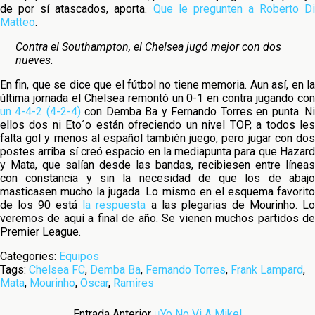
de por sí atascados, aporta.
Que le pregunten a Roberto Di
Matteo
.
Contra el Southampton, el Chelsea jugó mejor con dos
nueves.
En fin, que se dice que el fútbol no tiene memoria. Aun así, en la
última jornada el Chelsea remontó un 0-1 en contra jugando con
un 4-4-2 (4-2-4)
con Demba Ba y Fernando Torres en punta. N
ellos dos ni Eto´o están ofreciendo un nivel TOP, a todos les
falta gol y menos al español también juego, pero jugar con dos
postes arriba sí creó espacio en la mediapunta para que Hazard
y Mata, que salían desde las bandas, recibiesen entre líneas
con constancia y sin la necesidad de que los de abajo
masticasen mucho la jugada. Lo mismo en el esquema favorito
de los 90 está
la respuesta
a las plegarias de Mourinho. L
veremos de aquí a final de año. Se vienen muchos partidos de
Premier League.
Categories:
Equipos
Tags:
Chelsea FC
,
Demba Ba
,
Fernando Torres
,
Frank Lampard
,
Mata
,
Mourinho
,
Oscar
,
Ramires
Entrada Anterior
Yo No Vi A Mikel