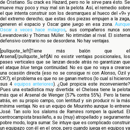
de Cristiano. Su crack es Hazard, pero no le sirve para ésto. Se
mueve muy poco y muy mal sin la pelota. Así, el remedio sobre
el que intenta construir son los desmarques al hueco del «9» y
del extremo derecho; que estas dos piezas empujen a la zaga,
generen el espacio y Oscar gane juego en esa zona.
Aunque
Oscar a veces hace milagros
, sus compañeros nunca son
Lewandowski y Thömas Müller. No intimidan al rival. El sistema
defensivo contrario no se desordena. No hay ventajas.
[pullquote_left]Tiene más balón que el
Arsenal[/pullquote_left]Al no existir ventajas posicionales, los
pases verticales que se lanzan desde atrás no garantizan que
el ataque
blue
tenga continuidad. No es que no vaya a crears
una ocasión directa (eso no se consigue ni con Alonso, Özil y
CR7); el problema es que no se ganan metros (lo cual sí hicieron
sus 4
equipos anteriores
). ¿Qué propicia este inconveniente
Pues una estadística muy divertida: el Chelsea tiene la pelota
más que el Arsenal de Wenger (57% contra 55%). Pero la tiene
atrás, en su propio campo, con lentitud y sin producir ni la más
mínima ventaja. No es un equipo de Mourinho aunque lo entrene
José. Tan solo los slaloms de Ramires rompen la quietud. El
centrocampista brasileño, a su (muy) atropellado y seguramente
pobre modo, logra sumar. Se intuye que es complicado construir
un equipazo con él en el once, pero cuando juega en equipos ya