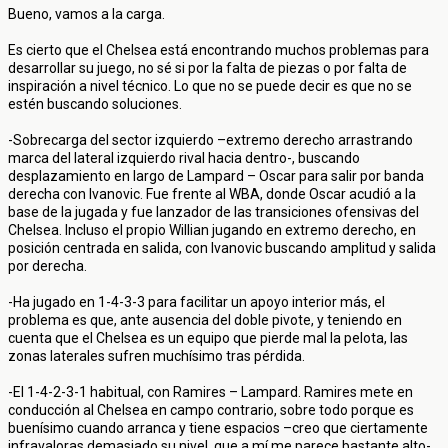
Bueno, vamos a la carga.
Es cierto que el Chelsea está encontrando muchos problemas para
desarrollar su juego, no sé si por la falta de piezas o por falta de
inspiración a nivel técnico. Lo que no se puede decir es que no se
estén buscando soluciones.
-Sobrecarga del sector izquierdo –extremo derecho arrastrando
marca del lateral izquierdo rival hacia dentro-, buscando
desplazamiento en largo de Lampard – Oscar para salir por banda
derecha con Ivanovic. Fue frente al WBA, donde Oscar acudió a la
base de la jugada y fue lanzador de las transiciones ofensivas del
Chelsea. Incluso el propio Willian jugando en extremo derecho, en
posición centrada en salida, con Ivanovic buscando amplitud y salida
por derecha.
-Ha jugado en 1-4-3-3 para facilitar un apoyo interior más, el
problema es que, ante ausencia del doble pivote, y teniendo en
cuenta que el Chelsea es un equipo que pierde mal la pelota, las
zonas laterales sufren muchísimo tras pérdida.
-El 1-4-2-3-1 habitual, con Ramires – Lampard. Ramires mete en
conducción al Chelsea en campo contrario, sobre todo porque es
buenísimo cuando arranca y tiene espacios –creo que ciertamente
infravaloras demasiado su nivel, que a mí me parece bastante alto-,