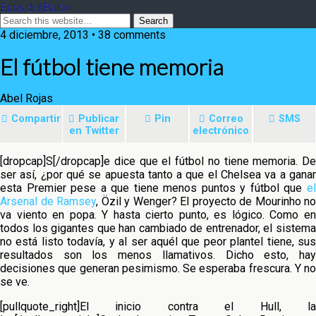
Ecos del Balón
4 diciembre, 2013 • 38 comments
El fútbol tiene memoria
Abel Rojas
Compartir
Publicar
Pin
Correo
SMS
en Twitter
electrónico
[dropcap]S[/dropcap]e dice que el fútbol no tiene memoria. De
ser así, ¿por qué se apuesta tanto a que el Chelsea va a ganar
esta Premier pese a que tiene menos puntos y fútbol que
el
Arsenal de Ramsey
, Özil y Wenger? El proyecto de Mourinho no
va viento en popa.
Y hasta cierto punto, es lógico. Como e
todos los gigantes que han cambiado de entrenador, el sistema
no está listo todavía, y al ser aquél que peor plantel tiene, sus
resultados son los menos llamativos. Dicho esto, hay
decisiones que generan pesimismo. Se esperaba frescura. Y no
se ve.
[pullquote_right]El inicio contra el Hull, la