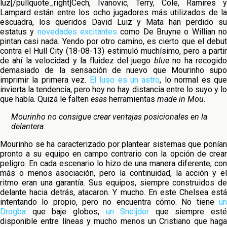
luz[/pullquote_right]Cech, Ivanovic, Terry, Cole, Ramires y
Lampard están entre los ocho jugadores más utilizados de la
escuadra, los queridos David Luiz y Mata han perdido su
estatus y
novedades excitantes
como De Bruyne o Willian n
pintan casi nada. Yendo por otro camino, es cierto que el debut
contra el Hull City (18-08-13) estimuló muchísimo, pero a partir
de ahí la velocidad y la fluidez del juego
blue
no ha recogid
demasiado de la sensación de nuevo que Mourinho supo
imprimir la primera vez.
El luso es un astro
, lo normal es qu
invierta la tendencia, pero hoy no hay distancia entre lo suyo y lo
que había. Quizá le falten
esas
herramientas
made in Mou.
Mourinho no consigue crear ventajas posicionales en la
delantera.
Mourinho se ha caracterizado por plantear sistemas que ponían
pronto a su equipo en campo contrario con la opción de crear
peligro. En cada escenario lo hizo de una manera diferente, con
más o menos asociación, pero la continuidad, la acción y el
ritmo eran una garantía. Sus equipos, siempre construidos de
delante hacia detrás, atacaron. Y mucho. En este Chelsea está
intentando lo propio, pero no encuentra cómo. No tiene
un
Drogba
que baje globos,
un Sneijder
que siempre esté
disponible entre líneas y mucho menos un Cristiano que haga