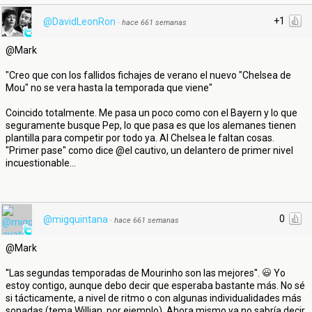
+1
@DavidLeonRon
·
hace 661 semanas
@Mark
"Creo que con los fallidos fichajes de verano el nuevo "Chelsea de
Mou" no se vera hasta la temporada que viene"
Coincido totalmente. Me pasa un poco como con el Bayern y lo que
seguramente busque Pep, lo que pasa es que los alemanes tienen
plantilla para competir por todo ya. Al Chelsea le faltan cosas.
"Primer pase" como dice @el cautivo, un delantero de primer nivel
incuestionable...
0
@migquintana
·
hace 661 semanas
@Mark
''Las segundas temporadas de Mourinho son las mejores''.
Yo
estoy contigo, aunque debo decir que esperaba bastante más. No sé
si tácticamente, a nivel de ritmo o con algunas individualidades más
sonadas (tema Willian, por ejemplo). Ahora mismo ya no sabría decir