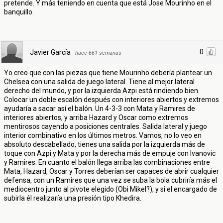
pretende. Y más teniendo en cuenta que está Jose Mourinho en el
banquillo.
0
Javier García
·
hace 661 semanas
Yo creo que con las piezas que tiene Mourinho debería plantear un
Chelsea con una salida de juego lateral. Tiene al mejor lateral
derecho del mundo, y por la izquierda Azpi está rindiendo bien.
Colocar un doble escalón después con interiores abiertos y extremos
ayudaría a sacar así el balón. Un 4-3-3 con Mata y Ramires de
interiores abiertos, y arriba Hazard y Oscar como extremos
mentirosos cayendo a posiciones centrales. Salida lateral y juego
interior combinativo en los últimos metros. Vamos, no lo veo en
absoluto descabellado, tienes una salida por la izquierda más de
toque con Azpi y Mata y por la derecha más de empuje con Ivanovic
y Ramires. En cuanto el balón llega arriba las combinaciones entre
Mata, Hazard, Oscar y Torres deberían ser capaces de abrir cualquier
defensa, con un Ramires que una vez se suba la bola cubriría más el
mediocentro junto al pivote elegido (Obi Mikel?), y si el encargado de
subirla él realizaría una presión tipo Khedira.