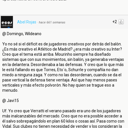
+2
Abel Rojas
·
hace 661 semanas
@ Domingo, Wildeano
Yo no sé si el déficit es de jugadores creativos por detrás del balón.
¿Es más creativo el Atlético de Madrid? ¿era más creativo su Inter?
Creo que el tema está arriba. Mourinho siempre ha diseñado
sistemas que con sus movimientos, sin balón, ya generaba ventajas
en la delantera. Desordenaba a las defensas. Y creo que lo que más
le está fallando es que Torres, Eto´o, Schurrle y compañía no dan
miedo a ninguna zaga. Y como no las desordenan, cuando se da el
pase vertical la defensa tiene ventaja. Así que hay menos pases
verticales y más efecto polvorón. No hay quien se trague eso a
menudo.
@ Javi15
Uf. Yo creo que Verratti el verano pasado era uno de los jugadores
más inalcanzables del mercado. Creo que no era posible acceder a
él salvo sobrepagándolo en plan 60 kilos o cosas así. Pasa como con
Vidal. Sus clubes no tienen necesidad de vender y los consideran la