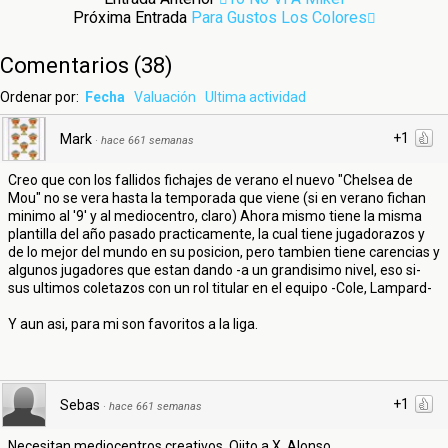
Próxima Entrada
Para Gustos Los Colores
Comentarios
(
38
)
Ordenar por:
Fecha
Valuación
Ultima actividad
+1
Mark
·
hace 661 semanas
Creo que con los fallidos fichajes de verano el nuevo "Chelsea de
Mou" no se vera hasta la temporada que viene (si en verano fichan
minimo al '9' y al mediocentro, claro) Ahora mismo tiene la misma
plantilla del año pasado practicamente, la cual tiene jugadorazos y
de lo mejor del mundo en su posicion, pero tambien tiene carencias y
algunos jugadores que estan dando -a un grandisimo nivel, eso si-
sus ultimos coletazos con un rol titular en el equipo -Cole, Lampard-
Y aun asi, para mi son favoritos a la liga.
+1
Sebas
·
hace 661 semanas
Necesitan mediocentros creativos. Ojito a X. Alonso.