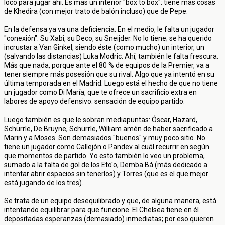
loco para jugar ahí. Es más un interior "box to box": tiene más cosas
de Khedira (con mejor trato de balón incluso) que de Pepe.
En la defensa ya va una deficiencia. En el medio, le falta un jugador
"conexión". Su Xabi, su Deco, su Sneijder. No lo tiene; se ha querido
incrustar a Van Ginkel, siendo éste (como mucho) un interior, un
(salvando las distancias) Luka Modric. Ahí, también le falta frescura.
Más que nada, porque ante el 80 % de equipos de la Premier, va a
tener siempre más posesión que su rival. Algo que ya intentó en su
última temporada en el Madrid. Luego está el hecho de que no tiene
un jugador como Di María, que te ofrece un sacrificio extra en
labores de apoyo defensivo: sensación de equipo partido.
Luego también es que le sobran mediapuntas: Óscar, Hazard,
Schürrle, De Bruyne, Schürrle, William amén de haber sacrificado a
Marin y a Moses. Son demasiados "buenos" y muy poco sitio. No
tiene un jugador como Callejón o Pandev al cuál recurrir en según
que momentos de partido. Yo esto también lo veo un problema,
sumado a la falta de gol de los Eto'o, Demba Bá (más dedicado a
intentar abrir espacios sin tenerlos) y Torres (que es el que mejor
está jugando de los tres).
Se trata de un equipo desequilibrado y que, de alguna manera, está
intentando equilibrar para que funcione. El Chelsea tiene en él
depositadas esperanzas (demasiado) inmediatas; por eso quieren