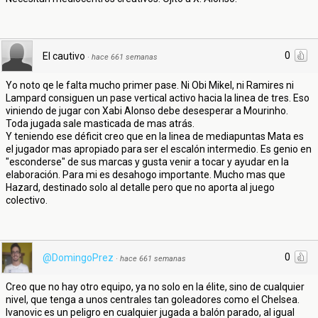
0
El cautivo
·
hace 661 semanas
Yo noto qe le falta mucho primer pase. Ni Obi Mikel, ni Ramires ni
Lampard consiguen un pase vertical activo hacia la linea de tres. Eso
viniendo de jugar con Xabi Alonso debe desesperar a Mourinho.
Toda jugada sale masticada de mas atrás.
Y teniendo ese déficit creo que en la linea de mediapuntas Mata es
el jugador mas apropiado para ser el escalón intermedio. Es genio en
"esconderse" de sus marcas y gusta venir a tocar y ayudar en la
elaboración. Para mi es desahogo importante. Mucho mas que
Hazard, destinado solo al detalle pero que no aporta al juego
colectivo.
0
@DomingoPrez
·
hace 661 semanas
Creo que no hay otro equipo, ya no solo en la élite, sino de cualquier
nivel, que tenga a unos centrales tan goleadores como el Chelsea.
Ivanovic es un peligro en cualquier jugada a balón parado, al igual