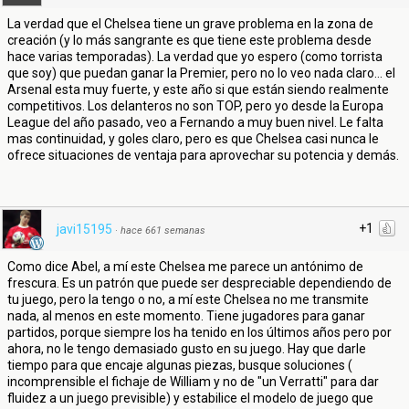
La verdad que el Chelsea tiene un grave problema en la zona de
creación (y lo más sangrante es que tiene este problema desde
hace varias temporadas). La verdad que yo espero (como torrista
que soy) que puedan ganar la Premier, pero no lo veo nada claro… el
Arsenal esta muy fuerte, y este año si que están siendo realmente
competitivos. Los delanteros no son TOP, pero yo desde la Europa
League del año pasado, veo a Fernando a muy buen nivel. Le falta
mas continuidad, y goles claro, pero es que Chelsea casi nunca le
ofrece situaciones de ventaja para aprovechar su potencia y demás.
+1
javi15195
·
hace 661 semanas
Como dice Abel, a mí este Chelsea me parece un antónimo de
frescura. Es un patrón que puede ser despreciable dependiendo de
tu juego, pero la tengo o no, a mí este Chelsea no me transmite
nada, al menos en este momento. Tiene jugadores para ganar
partidos, porque siempre los ha tenido en los últimos años pero por
ahora, no le tengo demasiado gusto en su juego. Hay que darle
tiempo para que encaje algunas piezas, busque soluciones (
incomprensible el fichaje de William y no de "un Verratti" para dar
fluidez a un juego previsible) y estabilice el modelo de juego que