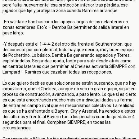
pero falta, nuevamente, esa protección interior tras pérdida, ese
jugador que fije y proteja la zona cuando Ramires arranque.
-En salida se han buscado los apoyos largos de los delanteros en
zonas exteriores. Eto´o – Demba Ba permitiendo salida lateral en
pase largo.
-Y después está el 1-4-4-2 del otro día frente al Southampton, que
desconectó por completo al, todo hay que decirlo, muy buen equipo
de Pochettino. Lo básico. Demba Ba generando espacios y Torres
explotándolos. Segunda jugada, tanto para salir desde atrás como
en centros laterales que permitían al Chelsea activarla SIEMPRE con
Lampard – Ramires que cazaban todas las recepciones.
Lo que quiero decir es que soluciones se están buscando, que no hay
inmovilismo, que el Chelsea, aunque no sea un gran equipo, sigue en
proceso de construcción, avanzando, a paso lento. Lo que sí es cierto
es que está encontrando mucho más en individualidades su forma
de entrar en campo rival que en mecanismos colectivos. La realidad
es que se ha enfrentado a Bayern, City y Arsenal, ha vencido a estos
dos últimos y frente al Bayern fue a los penaltis cuando quedaban 4
segundos para el final. Compiten SIEMPRE, en todas las
circunstancias.