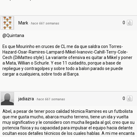
0
Mark
·
hace 661 semanas
@Quintana
Es que Mourinho en cruces de CL me da que saldra con Torres-
Hazard-Osar-Ramires-Lampard-Mikel-Ivanovic-Cahill-Terry-Cole-
Cech (DiMatteo style). La variante ofensiva es quitar a Mikel y poner
a Mata, Willian o Schurle. Y ese 11 cuidadito, porque a base de
repliegue y contragolpes y sobre todo a balon parado se puede
cargar a cualquiera, sobre todo al Barça.
0
jadiazra
·
hace 661 semanas
Abel, a pesar de tener poco calidad técnica Ramires es un futbolista
que me gusta mucho, abarca mucho terreno, tiene un ida y vuelta
muy significativo y le considero con mucha llegada al gol, creo que su
potencia física y su capacidad para impulsar el equipo hacia delante
ocultan esos detalles técnicos de los cuales hablas. A mi me encanta