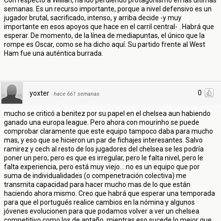
Con respecto a Willian, ha ido perdiendo protagonismo en las últimas
semanas. Es un recurso importante, porque a nivel defensivo es un
jugador brutal, sacrificado, intenso, y arriba decide -y muy
importante en esos apoyos que hace en el carril central- . Habrá que
esperar. De momento, de la línea de mediapuntas, el único que la
rompe es Oscar, como se ha dicho aquí. Su partido frente al West
Ham fue una auténtica burrada.
0
yoxter
·
hace 661 semanas
mucho se criticó a benitez por su papel en el chelsea aun habiendo
ganado una europa league. Pero ahora con mourinho se puede
comprobar claramente que este equipo tampoco daba para mucho
mas, y eso que se hicieron un par de fichajes interesantes. Salvo
ramirez y cech al resto de los jugadores del chelsea se les podría
poner un pero; pero es que es irregular, pero le falta nivel, pero le
falta experiencia, pero está muy viejo... no es un equipo que por
suma de individualidades (o compenetración colectiva) me
transmita capacidad para hacer mucho mas de lo que están
haciendo ahora mismo. Creo que habrá que esperar una temporada
para que el portugués realice cambios en la nómina y algunos
jóvenes evolucionen para que podamos volver a ver un chelsea
competitivo como los de antaño, mientras eso sucede lo mejor que