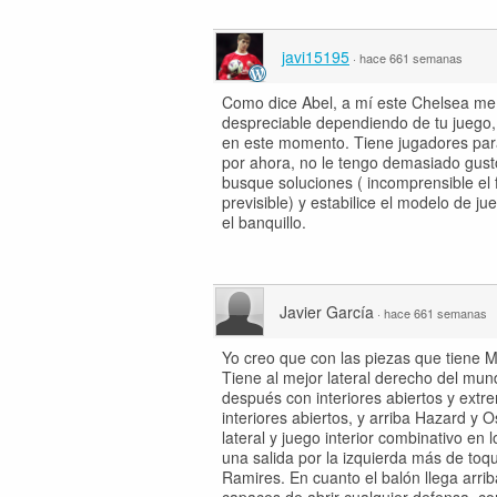
javi15195
·
hace 661 semanas
Como dice Abel, a mí este Chelsea me
despreciable dependiendo de tu juego,
en este momento. Tiene jugadores para
por ahora, no le tengo demasiado gust
busque soluciones ( incomprensible el f
previsible) y estabilice el modelo de 
el banquillo.
Javier García
·
hace 661 semanas
Yo creo que con las piezas que tiene M
Tiene al mejor lateral derecho del mund
después con interiores abiertos y extr
interiores abiertos, y arriba Hazard y
lateral y juego interior combinativo en
una salida por la izquierda más de to
Ramires. En cuanto el balón llega arri