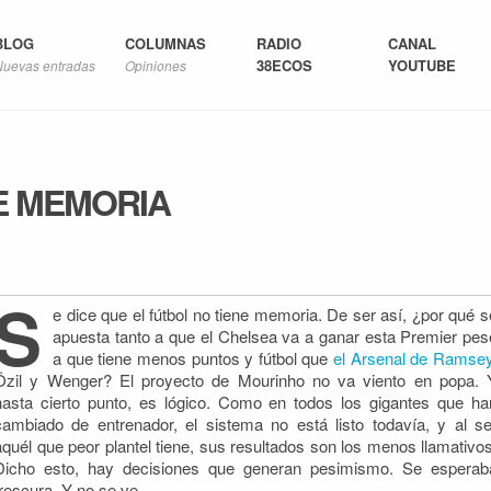
BLOG
COLUMNAS
RADIO
CANAL
38ECOS
YOUTUBE
Nuevas entradas
Opiniones
E MEMORIA
S
e dice que el fútbol no tiene memoria. De ser así, ¿por qué s
apuesta tanto a que el Chelsea va a ganar esta Premier pes
a que tiene menos puntos y fútbol que
el Arsenal de Ramse
Özil y Wenger? El proyecto de Mourinho no va viento en popa.
hasta cierto punto, es lógico. Como en todos los gigantes que ha
cambiado de entrenador, el sistema no está listo todavía, y al se
aquél que peor plantel tiene, sus resultados son los menos llamativos
Dicho esto, hay decisiones que generan pesimismo. Se esperab
frescura. Y no se ve.