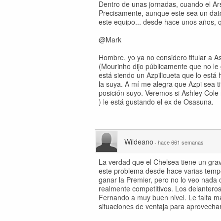
Dentro de unas jornadas, cuando el Ars
Precisamente, aunque este sea un dato 
este equipo... desde hace unos años, q
@Mark
Hombre, yo ya no considero titular a A
(Mourinho dijo públicamente que no le g
está siendo un Azpilicueta que lo está
la suya. A mí me alegra que Azpi sea t
posición suyo. Veremos si Ashley Cole 
) le está gustando el ex de Osasuna.
Wildeano
·
hace 661 semanas
La verdad que el Chelsea tiene un gra
este problema desde hace varias temp
ganar la Premier, pero no lo veo nada 
realmente competitivos. Los delantero
Fernando a muy buen nivel. Le falta ma
situaciones de ventaja para aprovecha