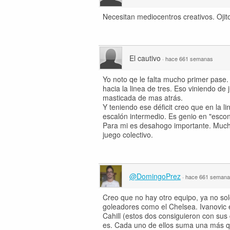
Necesitan mediocentros creativos. Ojit
El cautivo
·
hace 661 semanas
Yo noto qe le falta mucho primer pase.
hacia la linea de tres. Eso viniendo d
masticada de mas atrás.
Y teniendo ese déficit creo que en la 
escalón intermedio. Es genio en "escon
Para mi es desahogo importante. Mucho
juego colectivo.
@DomingoPrez
·
hace 661 seman
Creo que no hay otro equipo, ya no solo
goleadores como el Chelsea. Ivanovic e
Cahill (estos dos consiguieron con sus
es. Cada uno de ellos suma una más qu