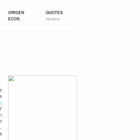
ORIGEN
QUOTES
ECOS
Ventana
e
e
y
,
Y
n
r
.
a