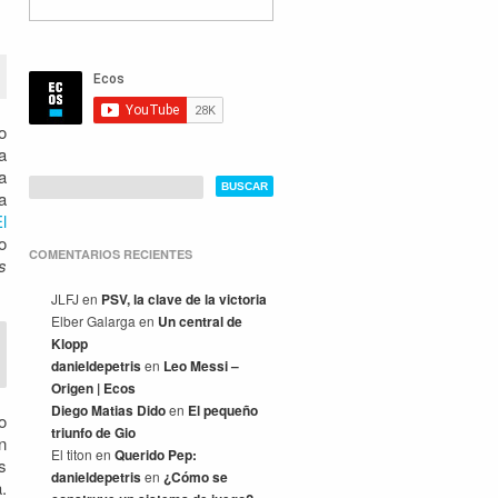
o
a
a
a
l
o
COMENTARIOS RECIENTES
s
JLFJ
en
PSV, la clave de la victoria
Elber Galarga
en
Un central de
Klopp
danieldepetris
en
Leo Messi –
Origen | Ecos
Diego Matias Dido
en
El pequeño
o
triunfo de Gio
n
El titon
en
Querido Pep:
s
danieldepetris
en
¿Cómo se
.