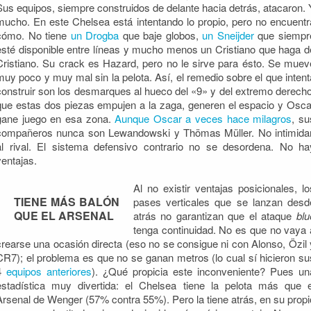
Sus equipos, siempre construidos de delante hacia detrás, atacaron. 
mucho. En este Chelsea está intentando lo propio, pero no encuentr
cómo. No tiene
un Drogba
que baje globos,
un Sneijder
que siempr
esté disponible entre líneas y mucho menos un Cristiano que haga d
Cristiano. Su crack es Hazard, pero no le sirve para ésto. Se muev
muy poco y muy mal sin la pelota. Así, el remedio sobre el que intent
construir son los desmarques al hueco del «9» y del extremo derecho
que estas dos piezas empujen a la zaga, generen el espacio y Osca
gane juego en esa zona.
Aunque Oscar a veces hace milagros
, su
compañeros nunca son Lewandowski y Thömas Müller. No intimida
al rival. El sistema defensivo contrario no se desordena. No ha
ventajas.
Al no existir ventajas posicionales, lo
TIENE MÁS BALÓN
pases verticales que se lanzan desd
QUE EL ARSENAL
atrás no garantizan que el ataque
blu
tenga continuidad. No es que no vaya 
crearse una ocasión directa (eso no se consigue ni con Alonso, Özil 
CR7); el problema es que no se ganan metros (lo cual sí hicieron su
4
equipos anteriores
). ¿Qué propicia este inconveniente? Pues un
estadística muy divertida: el Chelsea tiene la pelota más que e
Arsenal de Wenger (57% contra 55%). Pero la tiene atrás, en su propi