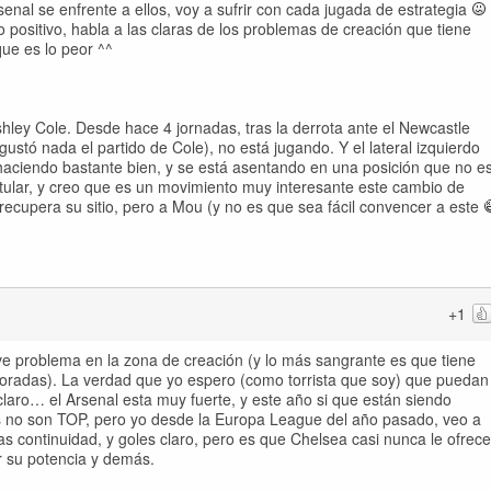
enal se enfrente a ellos, voy a sufrir con cada jugada de estrategia
positivo, habla a las claras de los problemas de creación que tiene
ue es lo peor ^^
shley Cole. Desde hace 4 jornadas, tras la derrota ante el Newcastle
ustó nada el partido de Cole), no está jugando. Y el lateral izquierdo
 haciendo bastante bien, y se está asentando en una posición que no e
itular, y creo que es un movimiento muy interesante este cambio de
recupera su sitio, pero a Mou (y no es que sea fácil convencer a este
+1
ve problema en la zona de creación (y lo más sangrante es que tiene
oradas). La verdad que yo espero (como torrista que soy) que puedan
claro… el Arsenal esta muy fuerte, y este año si que están siendo
s no son TOP, pero yo desde la Europa League del año pasado, veo a
s continuidad, y goles claro, pero es que Chelsea casi nunca le ofrece
r su potencia y demás.