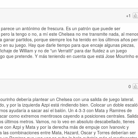
+1
 parece un antónimo de frescura. Es un patrón que puede ser
 pero la tengo o no, a mí este Chelsea no me transmite nada, al meno
 ganar partidos, porque siempre los ha tenido en los últimos años pe
o en su juego. Hay que darle tiempo para que encaje algunas piezas,
ichaje de William y no de "un Verratti" para dar fluidez a un juego
juego que pretende. Y más teniendo en cuenta que está Jose Mourinho 
0
ourinho debería plantear un Chelsea con una salida de juego lateral.
o, y por la izquierda Azpi está rindiendo bien. Colocar un doble escal
emos ayudaría a sacar así el balón. Un 4-3-3 con Mata y Ramires de
 Oscar como extremos mentirosos cayendo a posiciones centrales. Salid
 los últimos metros. Vamos, no lo veo en absoluto descabellado, tienes
que con Azpi y Mata y por la derecha más de empuje con Ivanovic y
ba las combinaciones entre Mata, Hazard, Oscar y Torres deberían ser