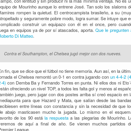
campo, con lentitud y sin producir ni la más mínima ventaja. No es u
equipo de Mourinho aunque lo entrene José. Tan solo los slaloms d
Ramires rompen la quietud. El centrocampista brasileño, a su (muy
atropellado y seguramente pobre modo, logra sumar. Se intuye que e
complicado construir un equipazo con él en el once, pero cuand
juega en equipos ya de por sí atascados, aporta.
Que le pregunten 
Roberto Di Matteo
.
Contra el Southampton, el Chelsea jugó mejor con dos nueves.
En fin, que se dice que el fútbol no tiene memoria. Aun así, en la últim
jornada el Chelsea remontó un 0-1 en contra jugando con
un 4-4-2 (4
2-4)
con Demba Ba y Fernando Torres en punta. Ni ellos dos ni Eto´
están ofreciendo un nivel TOP, a todos les falta gol y menos al españo
también juego, pero jugar con dos postes arriba sí creó espacio en l
mediapunta para que Hazard y Mata, que salían desde las bandas
recibiesen entre líneas con constancia y sin la necesidad de que lo
de abajo masticasen mucho la jugada. Lo mismo en el esquem
favorito de los 90 está
la respuesta
a las plegarias de Mourinho. L
veremos de aquí a final de año. Se vienen muchos partidos d
Premier League.