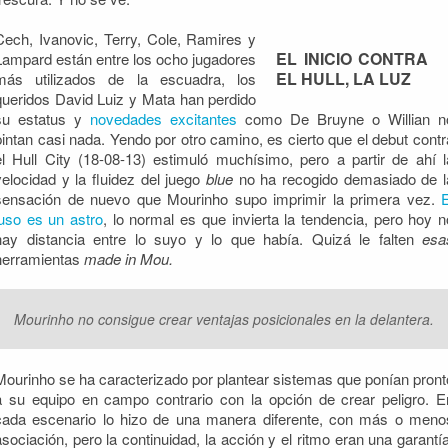
Cech, Ivanovic, Terry, Cole, Ramires y
EL INICIO CONTRA
Lampard están entre los ocho jugadores
EL HULL, LA LUZ
más utilizados de la escuadra, los
queridos David Luiz y Mata han perdido
su estatus y
novedades excitantes
como De Bruyne o Willian n
pintan casi nada. Yendo por otro camino, es cierto que el debut contr
el Hull City (18-08-13) estimuló muchísimo, pero a partir de ahí l
velocidad y la fluidez del juego
blue
no ha recogido demasiado de l
sensación de nuevo que Mourinho supo imprimir la primera vez.
E
luso es un astro
, lo normal es que invierta la tendencia, pero hoy n
hay distancia entre lo suyo y lo que había. Quizá le falten
esa
herramientas
made in Mou.
Mourinho no consigue crear ventajas posicionales en la delantera.
Mourinho se ha caracterizado por plantear sistemas que ponían pront
a su equipo en campo contrario con la opción de crear peligro. E
cada escenario lo hizo de una manera diferente, con más o meno
asociación, pero la continuidad, la acción y el ritmo eran una garantía