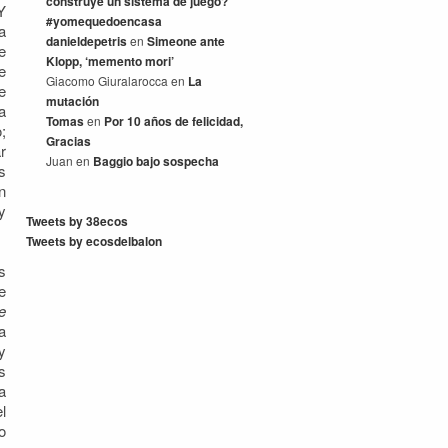
construye un sistema de juego?
Y
#yomequedoencasa
a
danieldepetris
en
Simeone ante
e
Klopp, ‘memento mori’
e
Giacomo Giuralarocca
en
La
e
mutación
a
Tomas
en
Por 10 años de felicidad,
;
Gracias
r
Juan
en
Baggio bajo sospecha
s
n
y
Tweets by 38ecos
Tweets by ecosdelbalon
s
e
e
a
y
s
a
l
o