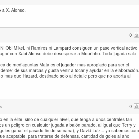
o a X. Alonso.
0
 Ni Obi Mikel, ni Ramires ni Lampard consiguen un pase vertical activo
e jugar con Xabi Alonso debe desesperar a Mourinho. Toda jugada sale
linea de mediapuntas Mata es el jugador mas apropiado para ser el
derse" de sus marcas y gusta venir a tocar y ayudar en la elaboración
 mas que Hazard, destinado solo al detalle pero que no aporta al
0
as
 en la élite, sino de cualquier nivel, que tenga a unos centrales tan
s un peligro en cualquier jugada a balón parado, al igual que Terry y
 goles ganar el pasado fin de semana), y David Luiz... ya sabemos co
e aceptable, para tratarse de defensas, cantidad de goles al año.