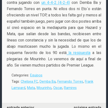
contra jugando con
un 4-4-2 (4-2-4)
con Demba Ba y
Fernando Torres en punta. Ni ellos dos ni Eto´o están
ofreciendo un nivel TOP, a todos les falta gol y menos al
español también juego, pero jugar con dos postes arriba
sí creó espacio en la mediapunta para que Hazard y
Mata, que salían desde las bandas, recibiesen entre
líneas con constancia y sin la necesidad de que los de
abajo masticasen mucho la jugada. Lo mismo en el
esquema favorito de los 90 está
la respuesta
a las
plegarias de Mourinho. Lo veremos de aquí a final de
año. Se vienen muchos partidos de Premier League.
Categories:
Equipos
Tags:
Chelsea FC
,
Demba Ba
,
Fernando Torres
,
Frank
Lampard
,
Mata
,
Mourinho
,
Oscar
,
Ramires
entrada anterior
próxima entrada