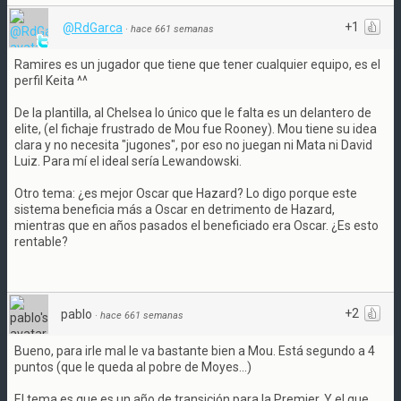
+1
@RdGarca
·
hace 661 semanas
Ramires es un jugador que tiene que tener cualquier equipo, es el
perfil Keita ^^
De la plantilla, al Chelsea lo único que le falta es un delantero de
elite, (el fichaje frustrado de Mou fue Rooney). Mou tiene su idea
clara y no necesita "jugones", por eso no juegan ni Mata ni David
Luiz. Para mí el ideal sería Lewandowski.
Otro tema: ¿es mejor Oscar que Hazard? Lo digo porque este
sistema beneficia más a Oscar en detrimento de Hazard,
mientras que en años pasados el beneficiado era Oscar. ¿Es esto
rentable?
+2
pablo
·
hace 661 semanas
Bueno, para irle mal le va bastante bien a Mou. Está segundo a 4
puntos (que le queda al pobre de Moyes...)
El tema es que es un año de transición para la Premier. Y el que