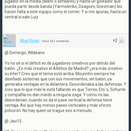
jugador en la media (Matic o similares) y hasta un goleador que
pueda partir desde banda (Yarmolenko, Dzagoev, Griezman) les
hacen falta a este equipo como el comer. Y si me apuras, hasta un
central si sale Luiz.
+2
Abel Rojas
·
hace 661 semanas
@ Domingo, Wildeano
Yo no sé si el déficit es de jugadores creativos por detrás del
balón. ¿Es más creativo el Atlético de Madrid? ¿era más creativo
su Inter? Creo que el tema está arriba. Mourinho siempre ha
diseñado sistemas que con sus movimientos, sin balón, ya
generaba ventajas en la delantera. Desordenaba a las defensas. Y
creo que lo que más le está fallando es que Torres, Eto´o, Schurrle
y compañía no dan miedo a ninguna zaga. Y como no las
desordenan, cuando se da el pase vertical la defensa tiene
ventaja. Así que hay menos pases verticales y más efecto
polvorón. No hay quien se trague eso a menudo.
@ Javi15