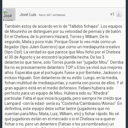
+1
José Luis
·
hace 661 semanas
También estoy de acuerdo en lo de "fallidos fichajes". Los equipos
de Mourinho se distinguen por su velocidad de piernas y de balón.
En el Chelsea, de lo primero Hazard, Torres y William. De lo
segundo, Mata y poco más. Porque Óscar lo veo más como un
llegador (tipo Julen Guerrero) que como un mediapunta creativo
(tipo Ozil). La verdad es que parece que Mou fichó por el Chelsea
el 30 de Agosto y se encontró la plantilla hecha. De los 3
delanteros que tiene, solo Torres puede ser "jugador Mou". Demba
Ba no es precisamente delantero TOP u Etoo ya vivió sus mejores
años. Esperaba que el portugués fuese a por Benteke, Jackson o
incluso Higuaín. Son delanteros de su estilo. Luego, en la media,
fichan multitud de mediaspuntas, y cuenta con pocos de ellos. Y el
gran agujero está en el medio defensivo. Fellaini hubiera sido
perfecto para un equipo de Mou. Hubiera sido su "Khedira"
particular. Falta el que inicia la jugada, pero siempre he creído que
Lampard -con la edad- sería su "Costinha/Cambiasso/Alonso". En
definitiva, este equipo debe soltar lastre (jugadores que no
cuentan para Mou: Mata, Luiz, William, etc) y fichar rápido. No sé
qué jugadores están en el mercado o si el Chelsea va a querer
fichar o no, pero un delantero (Falcao o los ya nombrados) un