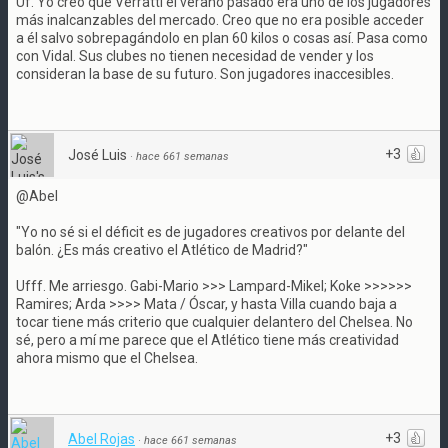
Uf. Yo creo que Verratti el verano pasado era uno de los jugadores
más inalcanzables del mercado. Creo que no era posible acceder
a él salvo sobrepagándolo en plan 60 kilos o cosas así. Pasa como
con Vidal. Sus clubes no tienen necesidad de vender y los
consideran la base de su futuro. Son jugadores inaccesibles.
+3
José Luis
·
hace 661 semanas
@Abel
"Yo no sé si el déficit es de jugadores creativos por delante del
balón. ¿Es más creativo el Atlético de Madrid?"
Ufff. Me arriesgo. Gabi-Mario >>> Lampard-Mikel; Koke >>>>>>
Ramires; Arda >>>> Mata / Óscar, y hasta Villa cuando baja a
tocar tiene más criterio que cualquier delantero del Chelsea. No
sé, pero a mí me parece que el Atlético tiene más creatividad
ahora mismo que el Chelsea.
+3
Abel Rojas
·
hace 661 semanas