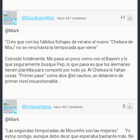
+1
@DavidLeonRon
·
hace 661 semanas
@Mark
"Creo que con los fallidos fichajes de verano el nuevo "Chelsea de
Mou" no se vera hasta la temporada que viene"
Coincido totalmente. Me pasa un poco como con el Bayern y lo
que seguramente busque Pep, lo que pasa es que los alemanes
tienen plantilla para competir por todo ya. Al Chelsea le faltan
cosas. "Primer pase" como dice @el cautivo, un delantero de
primer nivel incuestionable...
0
@migquintana
·
hace 661 semanas
@Mark
''Las segundas temporadas de Mourinho son las mejores''.
Yo
estoy contigo, aunque debo decir que esperaba bastante más. No