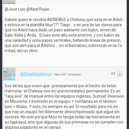
@Jose Luis @Abel Rojas
Sabeis quien le vendria INCREIBLE a Chelsea, que esta en el Atleti
y estuvo en la plantilla blue??? Tiago... y es una de las claves para
que mi Atleti haya dado un paso adelante con balon, amen de
Gabi, Koke y Arda... El luso este año esta enorme, y con balon da
una variedad y unos pases verticales, batiendo lineas de presion,
que son aire para el Atletico.... en el Bernabeu, sobretodo en la 1a
mitad, dio un clinic.
+1
@SharkGutierrez
·
hace 661 semanas
Soy de los que creen que -precisamente por el hecho de tener
memoria- el Chelsea vive en una inmediatez permanente. Es un
"rara avis" de manual entre los equipos ingleses. Sumad: Inversión
en Mourinho + inversión en el equipo + confianza en el técnico
luso = títulos. Y esto, no siempre es así. El resultado para mí, es
que hay un equipo terriblemente descompensado que sigue sin
cocerse. No solo porque Mou no tenga todas las herramienta en
su caja azul, sino que algunas de sus premisas no se cumplen con
algunos jugadores en el campo.