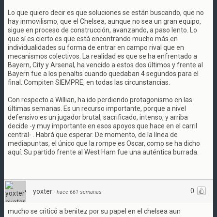
Lo que quiero decir es que soluciones se están buscando, que no
hay inmovilismo, que el Chelsea, aunque no sea un gran equipo,
sigue en proceso de construcción, avanzando, a paso lento. Lo
que sí es cierto es que está encontrando mucho más en
individualidades su forma de entrar en campo rival que en
mecanismos colectivos. La realidad es que se ha enfrentado a
Bayern, City y Arsenal, ha vencido a estos dos últimos y frente al
Bayern fue a los penaltis cuando quedaban 4 segundos para el
final. Compiten SIEMPRE, en todas las circunstancias.
Con respecto a Willian, ha ido perdiendo protagonismo en las
últimas semanas. Es un recurso importante, porque a nivel
defensivo es un jugador brutal, sacrificado, intenso, y arriba
decide -y muy importante en esos apoyos que hace en el carril
central- . Habrá que esperar. De momento, de la línea de
mediapuntas, el único que la rompe es Oscar, como se ha dicho
aquí. Su partido frente al West Ham fue una auténtica burrada.
0
yoxter
·
hace 661 semanas
mucho se criticó a benitez por su papel en el chelsea aun