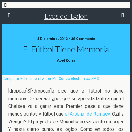
Ecos del Balón
4 Diciembre, 2013 • 38 Comments
El Fútbol Tiene Memoria
Abel Rojas
Compartir
Publicar en Twitter
Pin
Correo electrónico
SMS
[dropcap]S[/dropcap]e dice que el fútbol no tiene
memoria. De ser así, ¿por qué se apuesta tanto a que el
Chelsea va a ganar esta Premier pese a que tiene
menos puntos y fútbol que
el Arsenal de Ramsey
, Özil y
Wenger? El proyecto de Mourinho no va viento en popa.
Y hasta cierto punto, es lógico. Como en todos los