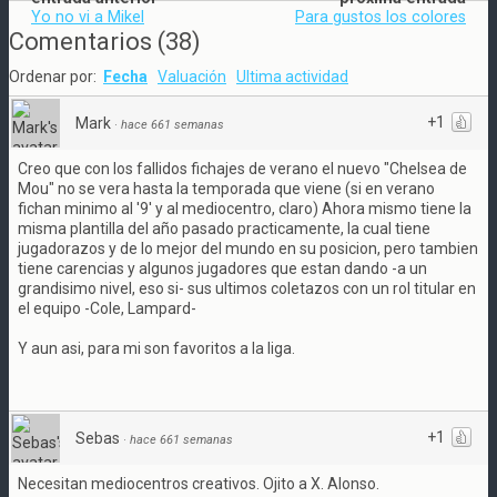
Yo no vi a Mikel
Para gustos los colores
Comentarios
(
38
)
Ordenar por:
Fecha
Valuación
Ultima actividad
+1
Mark
·
hace 661 semanas
Creo que con los fallidos fichajes de verano el nuevo "Chelsea de
Mou" no se vera hasta la temporada que viene (si en verano
fichan minimo al '9' y al mediocentro, claro) Ahora mismo tiene la
misma plantilla del año pasado practicamente, la cual tiene
jugadorazos y de lo mejor del mundo en su posicion, pero tambien
tiene carencias y algunos jugadores que estan dando -a un
grandisimo nivel, eso si- sus ultimos coletazos con un rol titular en
el equipo -Cole, Lampard-
Y aun asi, para mi son favoritos a la liga.
+1
Sebas
·
hace 661 semanas
Necesitan mediocentros creativos. Ojito a X. Alonso.