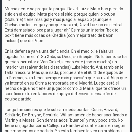
Mucha gente se pregunta porque David Luiz o Mata han perdido
sitio en el equipo. Mata pierde el sitio, porque quien lo ocupa
(Schürrle) tiene más gol y más juego al espacio (aunque el
Chelsea no los tenga) y porque para mí, David Luiz no es central.
Está demasiado loco para jugar ahí. Es más un interior "box to
box": tiene más cosas de Khedira (con mejor trato de balón
incluso) que de Pepe.
En la defensa ya va una deficiencia. En el medio, le falta un
jugador "conexión". Su Xabi, su Deco, su Sneijder. No lo tiene; se ha
querido incrustar a Van Ginkel, siendo éste (como mucho) un
interior, un (salvando las distancias) Luka Modric. Ahí, también le
falta frescura. Más que nada, porque ante el 80 % de equipos de
la Premier, va a tener siempre más posesión que su rival. Algo que
ya intentó en su última temporada en el Madrid. Luego está el
hecho de que no tiene un jugador como Di María, que te ofrece un
sacrificio extra en labores de apoyo defensivo: sensación de
equipo partido.
Luego también es que le sobran mediapuntas: Óscar, Hazard,
Schürrle, De Bruyne, Schürrle, William amén de haber sacrificado a
Marin y a Moses. Son demasiados "buenos" y muy poco sitio. No
tiene un jugador como Callejón o Pandev al cuál recurrir en según
que momentos de partido. Yo esto también lo veo un problema,