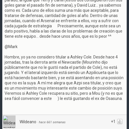
parado, al igual que Terry y Cahill (estos dos consiguieron con sus
goles ganar el pasado fin de semana), y David Luiz... ya sabemos
como es. Cada uno de ellos suma una más que aceptable, para
tratarse de defensas, cantidad de goles al año. Dentro de unas
jornadas, cuando el Arsenal se enfrente a ellos, voy a sufrir con
cada jugada de estrategia
Precisamente, aunque este sea un
dato positivo, habla a las claras de los problemas de creación que
tiene este equipo... desde hace unos años, que es lo peor ^^
@Mark
Hombre, yo ya no considero titular a Ashley Cole. Desde hace 4
jornadas, tras la derrota ante el Newcastle (Mourinho dijo
públicamente que no le gustó nada el partido de Cole), no está
jugando. Y el lateral izquierdo está siendo un Azpilicueta que lo
está haciendo bastante bien, y se está asentando en una posición
que no es la suya. A mí me alegra que Azpi sea titular, y creo que
es un movimiento muy interesante este cambio de posición suyo.
Veremos si Ashley Cole recupera su sitio, pero a Mou (y no es que
sea fácil convencer a este
) le está gustando el ex de Osasuna.
+1
Wildeano
·
hace 661 semanas