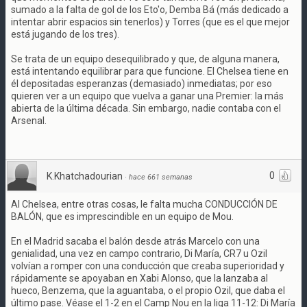
sumado a la falta de gol de los Eto'o, Demba Bá (más dedicado a
intentar abrir espacios sin tenerlos) y Torres (que es el que mejor
está jugando de los tres).
Se trata de un equipo desequilibrado y que, de alguna manera,
está intentando equilibrar para que funcione. El Chelsea tiene en
él depositadas esperanzas (demasiado) inmediatas; por eso
quieren ver a un equipo que vuelva a ganar una Premier: la más
abierta de la última década. Sin embargo, nadie contaba con el
Arsenal.
0
K.Khatchadourian
·
hace 661 semanas
Al Chelsea, entre otras cosas, le falta mucha CONDUCCIÓN DE
BALÓN, que es imprescindible en un equipo de Mou.
En el Madrid sacaba el balón desde atrás Marcelo con una
genialidad, una vez en campo contrario, Di María, CR7 u Ozil
volvían a romper con una conducción que creaba superioridad y
rápidamente se apoyaban en Xabi Alonso, que la lanzaba al
hueco, Benzema, que la aguantaba, o el propio Ozil, que daba el
último pase. Véase el 1-2 en el Camp Nou en la liga 11-12: Di María