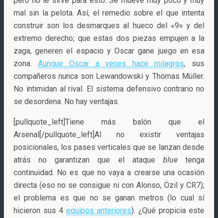
pero no le sirve para ésto. Se mueve muy poco y muy
mal sin la pelota. Así, el remedio sobre el que intenta
construir son los desmarques al hueco del «9» y del
extremo derecho; que estas dos piezas empujen a la
zaga, generen el espacio y Oscar gane juego en esa
zona.
Aunque Oscar a veces hace milagros
, sus
compañeros nunca son Lewandowski y Thömas Müller.
No intimidan al rival. El sistema defensivo contrario no
se desordena. No hay ventajas.
[pullquote_left]Tiene más balón que el
Arsenal[/pullquote_left]Al no existir ventajas
posicionales, los pases verticales que se lanzan desde
atrás no garantizan que el ataque
blue
tenga
continuidad. No es que no vaya a crearse una ocasión
directa (eso no se consigue ni con Alonso, Özil y CR7);
el problema es que no se ganan metros (lo cual sí
hicieron sus 4
equipos anteriores
). ¿Qué propicia este