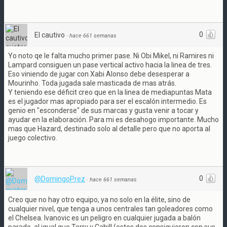
0
El cautivo
·
hace 661 semanas
Yo noto qe le falta mucho primer pase. Ni Obi Mikel, ni Ramires ni
Lampard consiguen un pase vertical activo hacia la linea de tres.
Eso viniendo de jugar con Xabi Alonso debe desesperar a
Mourinho. Toda jugada sale masticada de mas atrás.
Y teniendo ese déficit creo que en la linea de mediapuntas Mata
es el jugador mas apropiado para ser el escalón intermedio. Es
genio en "esconderse" de sus marcas y gusta venir a tocar y
ayudar en la elaboración. Para mi es desahogo importante. Mucho
mas que Hazard, destinado solo al detalle pero que no aporta al
juego colectivo.
0
@DomingoPrez
·
hace 661 semanas
Creo que no hay otro equipo, ya no solo en la élite, sino de
cualquier nivel, que tenga a unos centrales tan goleadores como
el Chelsea. Ivanovic es un peligro en cualquier jugada a balón