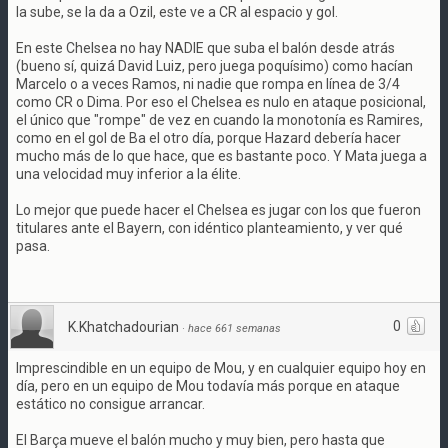
la sube, se la da a Ozil, este ve a CR al espacio y gol.
En este Chelsea no hay NADIE que suba el balón desde atrás
(bueno sí, quizá David Luiz, pero juega poquísimo) como hacían
Marcelo o a veces Ramos, ni nadie que rompa en línea de 3/4
como CR o Dima. Por eso el Chelsea es nulo en ataque posicional,
el único que "rompe" de vez en cuando la monotonía es Ramires,
como en el gol de Ba el otro día, porque Hazard debería hacer
mucho más de lo que hace, que es bastante poco. Y Mata juega a
una velocidad muy inferior a la élite.
Lo mejor que puede hacer el Chelsea es jugar con los que fueron
titulares ante el Bayern, con idéntico planteamiento, y ver qué
pasa.
0
K.Khatchadourian
·
hace 661 semanas
Imprescindible en un equipo de Mou, y en cualquier equipo hoy en
día, pero en un equipo de Mou todavía más porque en ataque
estático no consigue arrancar.
El Barça mueve el balón mucho y muy bien, pero hasta que