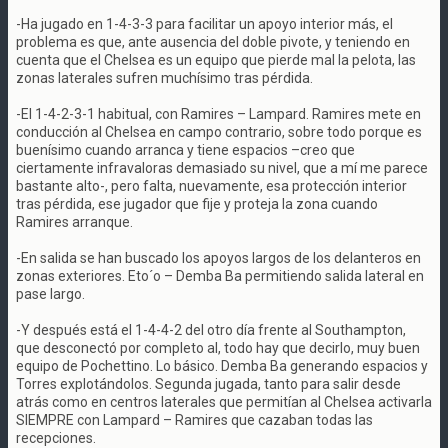
-Ha jugado en 1-4-3-3 para facilitar un apoyo interior más, el
problema es que, ante ausencia del doble pivote, y teniendo en
cuenta que el Chelsea es un equipo que pierde mal la pelota, las
zonas laterales sufren muchísimo tras pérdida.
-El 1-4-2-3-1 habitual, con Ramires – Lampard. Ramires mete en
conducción al Chelsea en campo contrario, sobre todo porque es
buenísimo cuando arranca y tiene espacios –creo que
ciertamente infravaloras demasiado su nivel, que a mí me parece
bastante alto-, pero falta, nuevamente, esa protección interior
tras pérdida, ese jugador que fije y proteja la zona cuando
Ramires arranque.
-En salida se han buscado los apoyos largos de los delanteros en
zonas exteriores. Eto´o – Demba Ba permitiendo salida lateral en
pase largo.
-Y después está el 1-4-4-2 del otro día frente al Southampton,
que desconectó por completo al, todo hay que decirlo, muy buen
equipo de Pochettino. Lo básico. Demba Ba generando espacios y
Torres explotándolos. Segunda jugada, tanto para salir desde
atrás como en centros laterales que permitían al Chelsea activarla
SIEMPRE con Lampard – Ramires que cazaban todas las
recepciones.