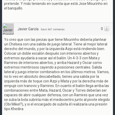
pretende. Y más teniendo en cuenta que está Jose Mourinho en
el banquillo.
0
Javier García
·
hace 661 semanas
Yo creo que con las piezas que tiene Mourinho debería plantear
un Chelsea con una salida de juego lateral. Tiene al mejor lateral
derecho del mundo, y por la izquierda Azpi está rindiendo bien.
Colocar un doble escalón después con interiores abiertos y
extremos ayudaría a sacar así el balón. Un 4-3-3 con Mata y
Ramires de interiores abiertos, y arriba Hazard y Oscar como
extremos mentirosos cayendo a posiciones centrales. Salida
lateral y juego interior combinativo en los últimos metros. Vamos,
no lo veo en absoluto descabellado, tienes una salida por la
izquierda más de toque con Azpi y Mata y por la derecha más de
empuje con Ivanovic y Ramires. En cuanto el balón llega arriba las
combinaciones entre Mata, Hazard, Oscar y Torres deberían ser
capaces de abrir cualquier defensa, con un Ramires que una vez
se suba la bola cubriría más el mediocentro junto al pivote elegido
(Obi Mikel?), y si el encargado de subirla él realizaría una presión
tipo Khedira.