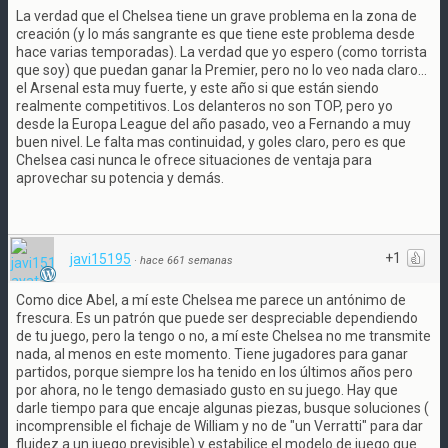
La verdad que el Chelsea tiene un grave problema en la zona de
creación (y lo más sangrante es que tiene este problema desde
hace varias temporadas). La verdad que yo espero (como torrista
que soy) que puedan ganar la Premier, pero no lo veo nada claro…
el Arsenal esta muy fuerte, y este año si que están siendo
realmente competitivos. Los delanteros no son TOP, pero yo
desde la Europa League del año pasado, veo a Fernando a muy
buen nivel. Le falta mas continuidad, y goles claro, pero es que
Chelsea casi nunca le ofrece situaciones de ventaja para
aprovechar su potencia y demás.
+1
javi15195
·
hace 661 semanas
Como dice Abel, a mí este Chelsea me parece un antónimo de
frescura. Es un patrón que puede ser despreciable dependiendo
de tu juego, pero la tengo o no, a mí este Chelsea no me transmite
nada, al menos en este momento. Tiene jugadores para ganar
partidos, porque siempre los ha tenido en los últimos años pero
por ahora, no le tengo demasiado gusto en su juego. Hay que
darle tiempo para que encaje algunas piezas, busque soluciones (
incomprensible el fichaje de William y no de "un Verratti" para dar
fluidez a un juego previsible) y estabilice el modelo de juego que