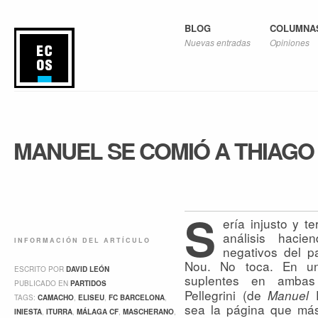
BLOG
COLUMNA
Nuevas entradas
Opiniones
MANUEL SE COMIÓ A THIAGO
S
ería injusto y t
análisis hacie
INFORMACIÓN DEL ARTÍCULO
negativos del p
Nou. No toca. En una
ESCRITO POR
DAVID LEÓN
suplentes en ambas
PUBLICADO EN
PARTIDOS
Pellegrini (de
P
Manuel
TAGS:
CAMACHO
,
ELISEU
,
FC BARCELONA
,
sea la página que más
INIESTA
,
ITURRA
,
MÁLAGA CF
,
MASCHERANO
,