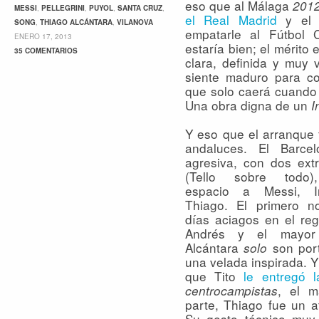
eso que al Málaga
201
MESSI
,
PELLEGRINI
,
PUYOL
,
SANTA CRUZ
,
el Real Madrid
y el A
SONG
,
THIAGO ALCÁNTARA
,
VILANOVA
empatarle al Fútbol 
ENERO 17, 2013
estaría bien; el mérito
35 COMENTARIOS
clara, definida y muy 
siente maduro para co
que solo caerá cuando 
Una obra digna de un
I
Y eso que el arranque 
andaluces. El Barce
agresiva, con dos ext
(Tello sobre todo
espacio a Messi, I
Thiago. El primero n
días aciagos en el reg
Andrés y el mayor
Alcántara
son port
solo
una velada inspirada. Y 
que Tito
le entregó l
, el 
centrocampistas
parte, Thiago fue un a
Su gesto técnico muy