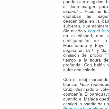
pueden ser elegidos: h
sí tiene margen para
… Pues no fue 
espero”
captaban las imáge
desgañitaba en la ba
subieran, que achicara
Sin miedo y
con el fut
en el césped, que va
configuración de la
Mascherano y Puyol 
seguía en
y Song
OFF
dimisión del propio T
tiempo a la figura de
profunda. Con balón v
sufre demasiado.
Con el reloj marcando
blanco.
redondeó
Pelle
Cruz, destinado a vol
compañía. El paraguayo
cuando el Málaga quedó
castigó la osadía de u
Roque se hizo gigante