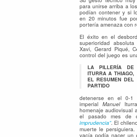
para unirse arriba a l
podían contener y si l
en 20 minutos fue por
portería amenaza con r
El éxito en el desbor
superioridad absolut
Xavi, Gerard Piqué, 
control del juego es una
LA PILLERÍA DE
ITURRA A THIAGO,
EL RESUMEN DEL
PARTIDO
detenerse en el 0-1 
imperial
Iturr
Manuel
homenaje audiovisual a
el pasado mes de o
. El chile
imprudencia”
muerte le persiguiera.
vacía podía nacer un g