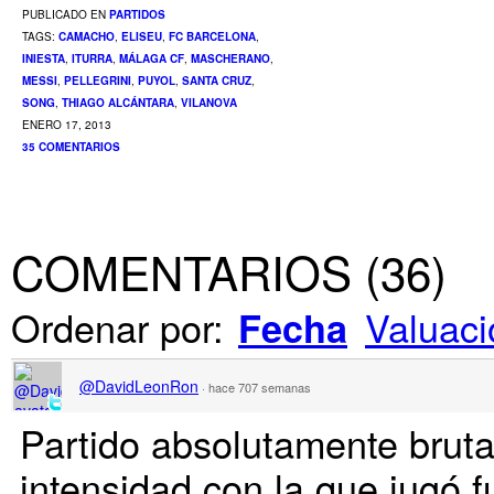
PUBLICADO EN
PARTIDOS
TAGS:
CAMACHO
,
ELISEU
,
FC BARCELONA
,
INIESTA
,
ITURRA
,
MÁLAGA CF
,
MASCHERANO
,
MESSI
,
PELLEGRINI
,
PUYOL
,
SANTA CRUZ
,
SONG
,
THIAGO ALCÁNTARA
,
VILANOVA
ENERO 17, 2013
35 COMENTARIOS
COMENTARIOS
(
36
)
Ordenar por:
Valuaci
Fecha
@DavidLeonRon
·
hace 707 semanas
Partido absolutamente bruta
intensidad con la que jugó 