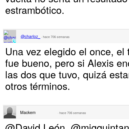
estrambótico.
@charloz_
·
hace 706 semanas
Una vez elegido el once, el 
fue bueno, pero si Alexis e
las dos que tuvo, quizá est
otros términos.
Mackem
·
hace 706 semanas
@David León, @migquinta