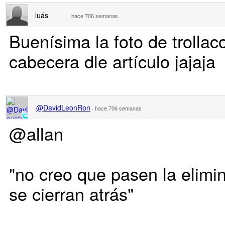
luás
·
hace 706 semanas
Buenísima la foto de trollaco
cabecera dle artículo jajaja
@DavidLeonRon
·
hace 706 semanas
@allan
"no creo que pasen la elimina
se cierran atrás"