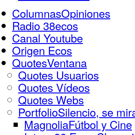
Columnas
Opiniones
Radio 38ecos
Canal Youtube
Origen Ecos
Quotes
Ventana
Quotes Usuarios
Quotes Vídeos
Quotes Webs
Portfolio
Silencio, se mir
Magnolia
Fútbol y Cine