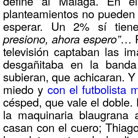
define al Málaga. En 
planteamientos no pueden s
esperar. Un 2% sí tien
… P
presiono, ahora espero”
televisión captaban las i
desgañitaba en la band
subieran, que achicaran. Y 
miedo y
con el futbolista 
césped, que vale el doble. 
la maquinaria blaugrana
casan con el cuero; Thiag