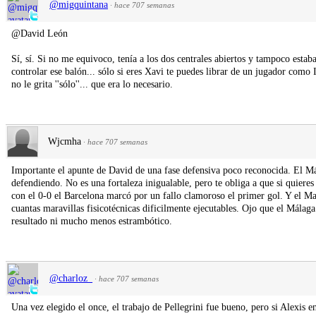
@migquintana
·
hace 707 semanas
@David León
Sí, sí. Si no me equivoco, tenía a los dos centrales abiertos y tampoco esta
controlar ese balón... sólo si eres Xavi te puedes librar de un jugador como 
no le grita ''sólo''... que era lo necesario.
Wjcmha
·
hace 707 semanas
Importante el apunte de David de una fase defensiva poco reconocida. El Mál
defendiendo. No es una fortaleza inigualable, pero te obliga a que si quieres 
con el 0-0 el Barcelona marcó por un fallo clamoroso el primer gol. Y el Ma
cuantas maravillas fisicotécnicas dificilmente ejecutables. Ojo que el Málaga
resultado ni mucho menos estrambótico.
@charloz_
·
hace 707 semanas
Una vez elegido el once, el trabajo de Pellegrini fue bueno, pero si Alexis 