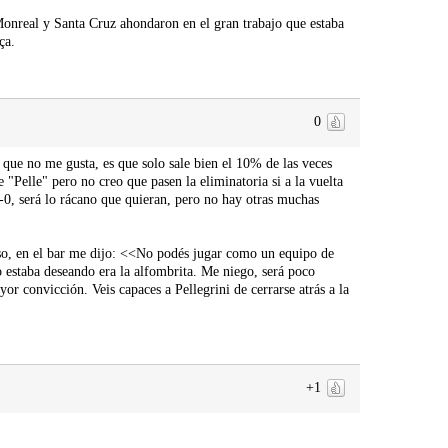
onreal y Santa Cruz ahondaron en el gran trabajo que estaba
ça.
0
o que no me gusta, es que solo sale bien el 10% de las veces
 "Pelle" pero no creo que pasen la eliminatoria si a la vuelta
 0-0, será lo rácano que quieran, pero no hay otras muchas
oso, en el bar me dijo: <<No podés jugar como un equipo de
 estaba deseando era la alfombrita. Me niego, será poco
or convicción. Veis capaces a Pellegrini de cerrarse atrás a la
+1