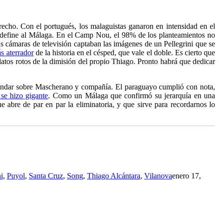
erecho. Con el portugués, los malaguistas ganaron en intensidad en el
d define al Málaga. En el Camp Nou, el 98% de los planteamientos no
s cámaras de televisión captaban las imágenes de un Pellegrini que se
ás aterrador
de la historia en el césped, que vale el doble. Es cierto que
atos rotos de la dimisión del propio Thiago. Pronto habrá que dedicar
andar sobre Mascherano y compañía. El paraguayo cumplió con nota,
se hizo gigante
. Como un Málaga que confirmó su jerarquía en una
 abre de par en par la eliminatoria, y que sirve para recordarnos lo
i
,
Puyol
,
Santa Cruz
,
Song
,
Thiago Alcántara
,
Vilanova
enero 17,