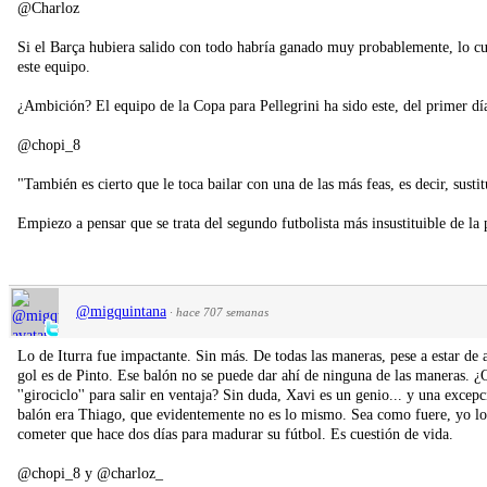
@Charloz
Si el Barça hubiera salido con todo habría ganado muy probablemente, lo cu
este equipo.
¿Ambición? El equipo de la Copa para Pellegrini ha sido este, del primer día
@chopi_8
"También es cierto que le toca bailar con una de las más feas, es decir, susti
Empiezo a pensar que se trata del segundo futbolista más insustituible de la p
@migquintana
·
hace 707 semanas
Lo de Iturra fue impactante. Sin más. De todas las maneras, pese a estar de 
gol es de Pinto. Ese balón no se puede dar ahí de ninguna de las maneras. ¿
''girociclo'' para salir en ventaja? Sin duda, Xavi es un genio... y una excepc
balón era Thiago, que evidentemente no es lo mismo. Sea como fuere, yo lo 
cometer que hace dos días para madurar su fútbol. Es cuestión de vida.
@chopi_8 y @charloz_