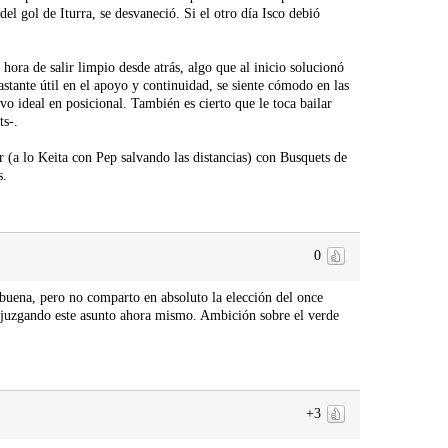
del gol de Iturra, se desvaneció. Si el otro día Isco debió
ora de salir limpio desde atrás, algo que al inicio solucionó
tante útil en el apoyo y continuidad, se siente cómodo en las
vo ideal en posicional. También es cierto que le toca bailar
ts-.
r (a lo Keita con Pep salvando las distancias) con Busquets de
s.
0
 buena, pero no comparto en absoluto la elección del once
s juzgando este asunto ahora mismo. Ambición sobre el verde
+3