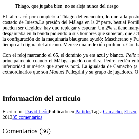
Thiago, que jugaba bien, no se aleja nunca del riesgo
El fallo sacó por completo a Thiago del encuentro, lo que a la postr
costado de Iniesta.
La presión del Málaga en la 2ª parte, bestial
Portil
pueden ser elegidos: hay que replegar y esperar. Un 2% sí tiene marg
desgañitaba en la banda pidiendo a sus hombres que subieran, que ach
la configuración de la maquinaria blaugrana ayudó: Mascherano y Pu
tiempo a la figura del africano. Merece una reflexión profunda. Con b
Con el reloj marcando el 65, el dominio ya era azul y blanco.
Pelle
r
principalmente cuando el Málaga quedó con diez. Pedro, recién ent
inferioridad numérica que apenas notó. La igualada de Camacho (a ce
extraordinarios que son
Manuel
Pellegrini y su grupo de jugadores. Q
Información del artículo
Escrito por
David León
Publicado en
Partidos
Tags:
Camacho
,
Eliseu
,
2013
35 comentarios
Comentarios
(
36
)