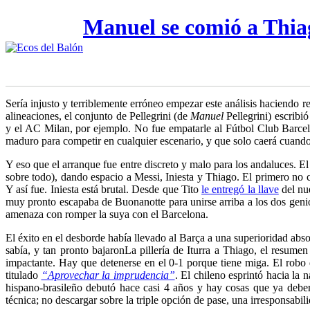
Manuel se comió a Thia
S
ería injusto y terriblemente erróneo empezar este análisis haciendo 
alineaciones, el conjunto de Pellegrini (de
Manuel
Pellegrini) escribi
y el AC Milan, por ejemplo. No fue empatarle al Fútbol Club Barcelo
maduro para competir en cualquier escenario, y que solo caerá cuando
Y eso que el arranque fue entre discreto y malo para los andaluces. E
sobre todo), dando espacio a Messi, Iniesta y Thiago. El primero no 
Y así fue. Iniesta está brutal. Desde que Tito
le entregó la llave
del n
muy pronto escapaba de Buonanotte para unirse arriba a los dos genio
amenaza con romper la suya con el Barcelona.
El éxito en el desborde había llevado al Barça a una superioridad a
sabía, y tan pronto bajaron
La pillería de Iturra a Thiago, el resumen
impactante. Hay que detenerse en el 0-1 porque tiene miga. El robo 
titulado
“Aprovechar la imprudencia”
. El chileno esprintó hacia la 
hispano-brasileño debutó hace casi 4 años y hay cosas que ya deberí
técnica; no descargar sobre la triple opción de pase, una irresponsabi