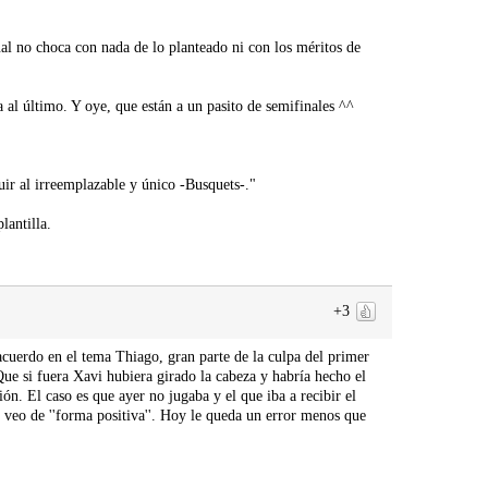
al no choca con nada de lo planteado ni con los méritos de
 al último. Y oye, que están a un pasito de semifinales ^^
tuir al irreemplazable y único -Busquets-."
lantilla.
+3
acuerdo en el tema Thiago, gran parte de la culpa del primer
Que si fuera Xavi hubiera girado la cabeza y habría hecho el
ión. El caso es que ayer no jugaba y el que iba a recibir el
veo de ''forma positiva''. Hoy le queda un error menos que