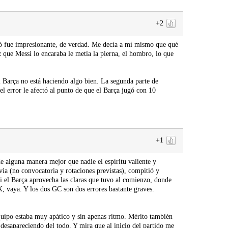
+2
gó fue impresionante, de verdad. Me decía a mí mismo que qué
que Messi lo encaraba le metía la pierna, el hombro, lo que
 Barça no está haciendo algo bien. La segunda parte de
el error le afectó al punto de que el Barça jugó con 10
+1
 alguna manera mejor que nadie el espíritu valiente y
ia (no convocatoria y rotaciones previstas), compitió y
 el Barça aprovecha las claras que tuvo al comienzo, donde
X, vaya. Y los dos GC son dos errores bastante graves.
equipo estaba muy apático y sin apenas ritmo. Mérito también
 desapareciendo del todo. Y mira que al inicio del partido me