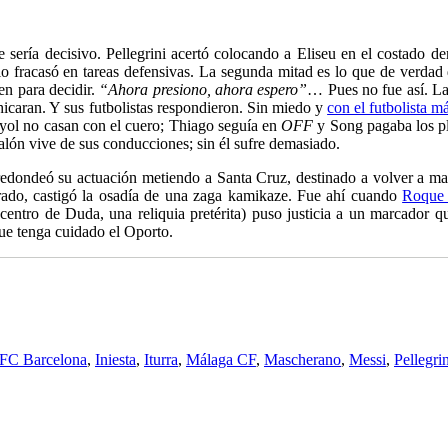
e sería decisivo. Pellegrini acertó colocando a Eliseu en el costado d
lo fracasó en tareas defensivas. La segunda mitad es lo que de verda
en para decidir.
“Ahora presiono, ahora espero”
… Pues no fue así. La
icaran. Y sus futbolistas respondieron. Sin miedo y
con el futbolista m
yol no casan con el cuero; Thiago seguía en
OFF
y Song pagaba los pl
alón vive de sus conducciones; sin él sufre demasiado.
edondeó su actuación metiendo a Santa Cruz, destinado a volver a m
rado, castigó la osadía de una zaga kamikaze. Fue ahí cuando
Roque 
ntro de Duda, una reliquia pretérita) puso justicia a un marcador que
ue tenga cuidado el Oporto.
FC Barcelona
,
Iniesta
,
Iturra
,
Málaga CF
,
Mascherano
,
Messi
,
Pellegrin