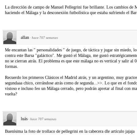
La dirección de campo de Manuel Pellegrini fue brillante. Los cambios de M
haciendo el Málaga y la desconexión futbolística que estaba sufriendo el Bar
allan
·
hace 707 semanas
Me encantan las " personalidades " de juego, de táctica y jugar sin miedo, l
contra este Barsa "galáctico". Me gustó el Málaga, me gustó estratégicamente
no se cierran atrás. El problema es que este málaga no es vertical y salir al
formas.
Recuerdo los primeros Clásicos el Madrid atrás, y un argentino, muy graci
segundaaa chico, cerrándose atrás como de segunda...>>. Lo que en el fondo
vistoso e incluso feo un Málaga cerrado, pero podrán apretar al final con may
vuelta?
luás
·
hace 707 semanas
Buenísima la foto de trollaco de pellegrini en la cabecera dle artículo jajaja