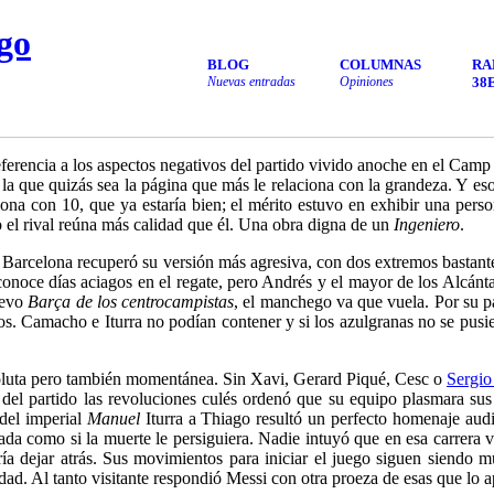
go
BLOG
COLUMNAS
RA
Nuevas entradas
Opiniones
38
referencia a los aspectos negativos del partido vivido anoche en el Cam
ó la que quizás sea la página que más le relaciona con la grandeza. Y e
na con 10, que ya estaría bien; el mérito estuvo en exhibir una person
 el rival reúna más calidad que él. Una obra digna de un
Ingeniero
.
l Barcelona recuperó su versión más agresiva, con dos extremos bastant
conoce días aciagos en el regate, pero Andrés y el mayor de los Alcánt
uevo
Barça de los centrocampistas
, el manchego va que vuela. Por su p
s. Camacho e Iturra no podían contener y si los azulgranas no se pusie
bsoluta pero también momentánea. Sin Xavi, Gerard Piqué, Cesc o
Sergio
 del partido
las revoluciones culés ordenó que su equipo plasmara sus
del imperial
Manuel
Iturra a Thiago resultó un perfecto homenaje audi
nada como si la muerte le persiguiera. Nadie intuyó que en esa carrera v
a dejar atrás. Sus movimientos para iniciar el juego siguen siendo mu
lidad. Al tanto visitante respondió Messi con otra proeza de esas que l