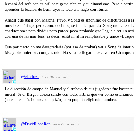
levantó del sofá con su brillante gesto técnica y su dinamismo. Pero a partir 
aprender la lección de Busi, ayer le tocó a Thiago con Iturra.
Añadir que jugar con Masche, Puyol y Song es sinónimo de dificultades a la h
muy bien Thiago, pero como decimos, se fue del partido. Song me parece bas
conducciones para dividir pero parece poco probable que llegue a ser un acti
con una de las más feas, es decir, sustituir al irreemplazable y único -Busque
Que por cierto no me desagradaría (por eso de probar) ver a Song de interio
MC y otro interior acompañando. No sé si lo llegaremos a ver en Champion
@charloz_
·
hace 707 semanas
La dirección de campo de Manuel y el trabajo de sus jugadores fue bastante
inicial. Si el Barça hubiera salido con todo, habría que ver cómo estaríamo
(lo cual es más importante quizá), pero poquita eligiendo hombres.
@DavidLeonRon
·
hace 707 semanas