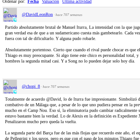
Ordenar por:
Fecha
Valuación
Ultima actividad
@DavidLeonRon
·
hace 707 semanas
Partido absolutamente brutal de Manuel Iturra, La intensidad con la que ju
gran verdad esa de que a un sudamericano cuesta más gambetearlo. Cada vez 
fuera con tal de dificultarlo. Y alguna pudo robarle.
Absolutamente portentoso. Cierto que cuando el rival puede chocar es que el
Thiago es muy preocupante. Si algo tiene este chico es personalidad total, y 
hombres la segunda mitad casi. Y a Song no lo pueden dejar solo hoy día.
@chopi_8
·
hace 707 semanas
Totalmente de acuerdo @David, lo de Iturra fue impresionante. Simbolizó de
combativo de un Málaga que, a pesar de lo que uno pudiera pensar en la prev
mucho en el Camp Nou. Eso sí, la eliminatoria pudo cambiar radicalmente si
estuvo bastante bien la verdad. Lo de Alexis en la definición es Expediente 
Penalizaron mucho pero queda la vuelta.
La segunda parte del Barça fue de las más flojas que recuerdo este año, el 
de Pellegrini y los suyos, pero es que con el paso de los minutos Thiago fue