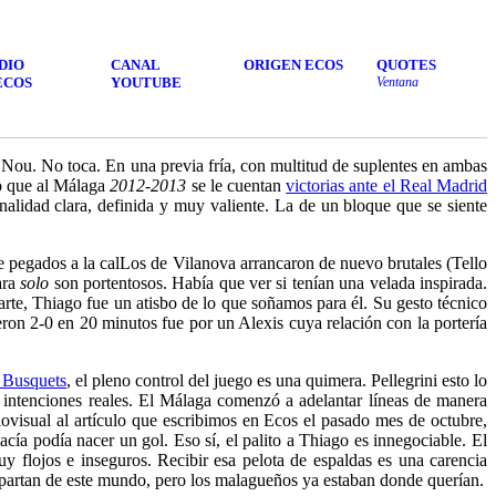
DIO
CANAL
ORIGEN ECOS
QUOTES
ECOS
YOUTUBE
Ventana
p Nou. No toca. En una previa fría, con multitud de suplentes en ambas
so que al Málaga
2012-2013
se le cuentan
victorias ante el Real Madrid
alidad clara, definida y muy valiente. La de un bloque que se siente
e pegados a la cal
Los de Vilanova arrancaron de nuevo brutales
(Tello
ara
solo
son portentosos. Había que ver si tenían una velada inspirada.
arte, Thiago fue un atisbo de lo que soñamos para él. Su gesto técnico
ron 2-0 en 20 minutos fue por un Alexis cuya relación con la portería
 Busquets
, el pleno control del juego es una quimera. Pellegrini esto lo
 intenciones reales. El Málaga comenzó a adelantar líneas de manera
ovisual al artículo que escribimos en Ecos el pasado mes de octubre,
acía podía nacer un gol. Eso sí, el palito a Thiago es innegociable. El
y flojos e inseguros. Recibir esa pelota de espaldas es una carencia
o apartan de este mundo, pero los malagueños ya estaban donde querían.