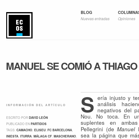
BLOG
COLUMNA
Nuevas entradas
Opiniones
MANUEL SE COMIÓ A THIAGO
S
ería injusto y t
análisis hacie
INFORMACIÓN DEL ARTÍCULO
negativos del p
Nou. No toca. En una
ESCRITO POR
DAVID LEÓN
suplentes en ambas
PUBLICADO EN
PARTIDOS
Pellegrini (de
P
Manuel
TAGS:
CAMACHO
,
ELISEU
,
FC BARCELONA
,
sea la página que más
INIESTA
,
ITURRA
,
MÁLAGA CF
,
MASCHERANO
,