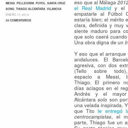
eso que al Málaga
201
MESSI
,
PELLEGRINI
,
PUYOL
,
SANTA CRUZ
,
el Real Madrid
y el A
SONG
,
THIAGO ALCÁNTARA
,
VILANOVA
empatarle al Fútbol 
ENERO 17, 2013
estaría bien; el mérito
35 COMENTARIOS
clara, definida y muy 
siente maduro para co
que solo caerá cuando 
Una obra digna de un
I
Y eso que el arranque 
andaluces. El Barce
agresiva, con dos ext
(Tello sobre todo
espacio a Messi, I
Thiago. El primero n
días aciagos en el reg
Andrés y el mayor
Alcántara
son port
solo
una velada inspirada. Y 
que Tito
le entregó l
, el 
centrocampistas
parte, Thiago fue un a
Su gesto técnico muy