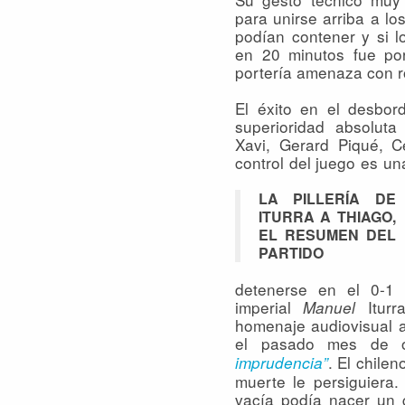
para unirse arriba a l
podían contener y si l
en 20 minutos fue por
portería amenaza con r
El éxito en el desbor
superioridad absolut
Xavi, Gerard Piqué, 
control del juego es una
LA PILLERÍA DE
ITURRA A THIAGO,
EL RESUMEN DEL
PARTIDO
detenerse en el 0-1 
imperial
Iturr
Manuel
homenaje audiovisual a
el pasado mes de o
. El chile
imprudencia”
muerte le persiguiera.
vacía podía nacer un g