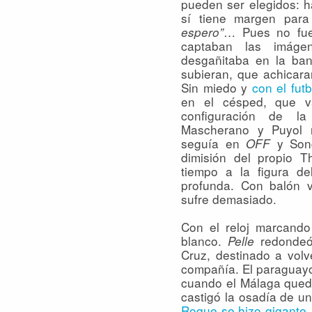
pueden ser elegidos: h
sí tiene margen para
… Pues no fue 
espero”
captaban las imáge
desgañitaba en la ba
subieran, que achicara
Sin miedo y
con el fut
en el césped, que va
configuración de la
Mascherano y Puyol 
seguía en
y Song
OFF
dimisión del propio T
tiempo a la figura de
profunda. Con balón v
sufre demasiado.
Con el reloj marcando
blanco.
redondeó
Pelle
Cruz, destinado a vol
compañía. El paraguayo
cuando el Málaga quedó
castigó la osadía de u
Roque se hizo gigante