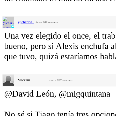
@charloz_
·
hace 707 semanas
Una vez elegido el once, el trab
bueno, pero si Alexis enchufa a
que tuvo, quizá estaríamos habl
Mackem
·
hace 707 semanas
@David León, @migquintana
No sé si Tiago tenía tres opcio