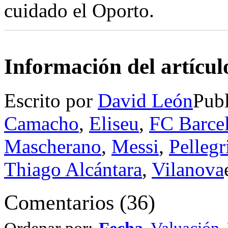
cuidado el Oporto.
Información del artícul
Escrito por
David León
Pub
Camacho
,
Eliseu
,
FC Barce
Mascherano
,
Messi
,
Pellegr
Thiago Alcántara
,
Vilanova
Comentarios
(
36
)