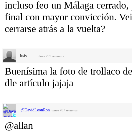
incluso feo un Málaga cerrado, 
final con mayor convicción. Vei
cerrarse atrás a la vuelta?
luás
·
hace 707 semanas
Buenísima la foto de trollaco de
dle artículo jajaja
@DavidLeonRon
·
hace 707 semanas
@allan