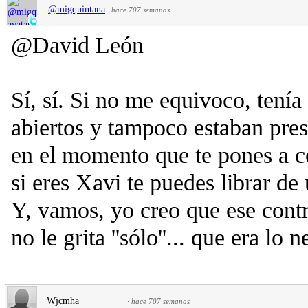
@migquintana
·
hace 707 semanas
@David León
Sí, sí. Si no me equivoco, tenía 
abiertos y tampoco estaban pres
en el momento que te pones a co
si eres Xavi te puedes librar de
Y, vamos, yo creo que ese contro
no le grita ''sólo''... que era lo 
Wjcmha
·
hace 707 semanas