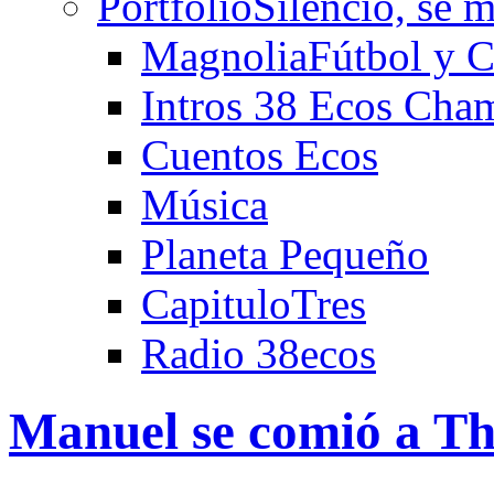
Portfolio
Silencio, se m
Magnolia
Fútbol y C
Intros 38 Ecos Cha
Cuentos Ecos
Música
Planeta Pequeño
CapituloTres
Radio 38ecos
Manuel se comió a Th