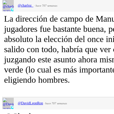
@charloz_
·
hace 707 semanas
La dirección de campo de Manue
jugadores fue bastante buena, 
absoluto la elección del once in
salido con todo, habría que ve
juzgando este asunto ahora mis
verde (lo cual es más important
eligiendo hombres.
@DavidLeonRon
·
hace 707 semanas