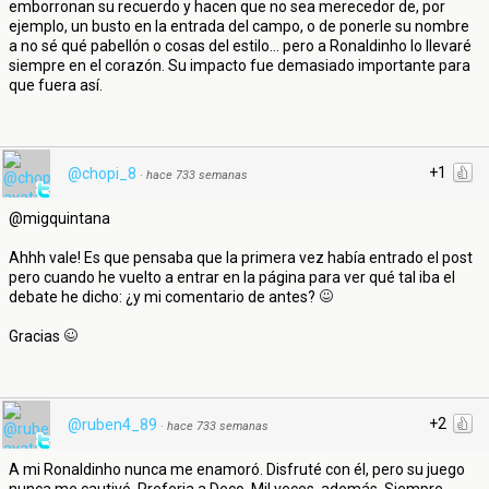
emborronan su recuerdo y hacen que no sea merecedor de, por
ejemplo, un busto en la entrada del campo, o de ponerle su nombre
a no sé qué pabellón o cosas del estilo... pero a Ronaldinho lo llevaré
siempre en el corazón. Su impacto fue demasiado importante para
que fuera así.
+1
@chopi_8
·
hace 733 semanas
@migquintana
Ahhh vale! Es que pensaba que la primera vez había entrado el post
pero cuando he vuelto a entrar en la página para ver qué tal iba el
debate he dicho: ¿y mi comentario de antes?
Gracias
+2
@ruben4_89
·
hace 733 semanas
A mi Ronaldinho nunca me enamoró. Disfruté con él, pero su juego