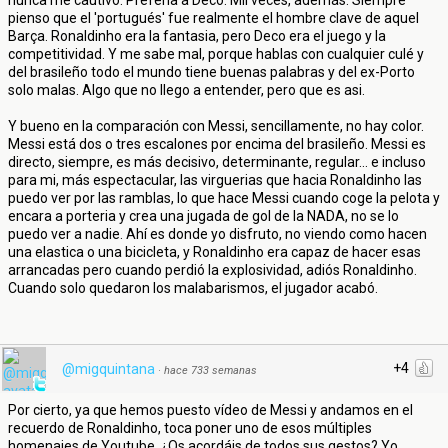
nunca me cautivó. Preferia a Deco. Mil veces, además. Siempre
pienso que el 'portugués' fue realmente el hombre clave de aquel
Barça. Ronaldinho era la fantasia, pero Deco era el juego y la
competitividad. Y me sabe mal, porque hablas con cualquier culé y
del brasileño todo el mundo tiene buenas palabras y del ex-Porto
solo malas. Algo que no llego a entender, pero que es asi.
Y bueno en la comparación con Messi, sencillamente, no hay color.
Messi está dos o tres escalones por encima del brasileño. Messi es
directo, siempre, es más decisivo, determinante, regular... e incluso
para mi, más espectacular, las virguerias que hacia Ronaldinho las
puedo ver por las ramblas, lo que hace Messi cuando coge la pelota y
encara a porteria y crea una jugada de gol de la NADA, no se lo
puedo ver a nadie. Ahí es donde yo disfruto, no viendo como hacen
una elastica o una bicicleta, y Ronaldinho era capaz de hacer esas
arrancadas pero cuando perdió la explosividad, adiós Ronaldinho.
Cuando solo quedaron los malabarismos, el jugador acabó.
+4
@migquintana
·
hace 733 semanas
Por cierto, ya que hemos puesto vídeo de Messi y andamos en el
recuerdo de Ronaldinho, toca poner uno de esos múltiples
homenajes de Youtube. ¿Os acordáis de todos sus gestos? Yo,