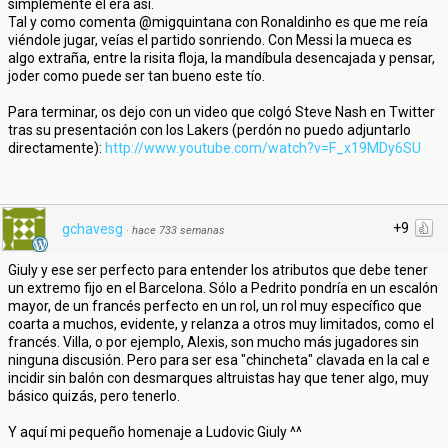
simplemente él era así.
Tal y como comenta @migquintana con Ronaldinho es que me reía
viéndole jugar, veías el partido sonriendo. Con Messi la mueca es
algo extraña, entre la risita floja, la mandíbula desencajada y pensar,
joder como puede ser tan bueno este tío.
Para terminar, os dejo con un video que colgó Steve Nash en Twitter
tras su presentación con los Lakers (perdón no puedo adjuntarlo
directamente):
http://www.youtube.com/watch?v=F_x19MDy6SU
+9
gchavesg
·
hace 733 semanas
Giuly y ese ser perfecto para entender los atributos que debe tener
un extremo fijo en el Barcelona. Sólo a Pedrito pondría en un escalón
mayor, de un francés perfecto en un rol, un rol muy específico que
coarta a muchos, evidente, y relanza a otros muy limitados, como el
francés. Villa, o por ejemplo, Alexis, son mucho más jugadores sin
ninguna discusión. Pero para ser esa "chincheta" clavada en la cal e
incidir sin balón con desmarques altruistas hay que tener algo, muy
básico quizás, pero tenerlo.
Y aquí mi pequeño homenaje a Ludovic Giuly ^^