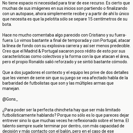
No tiene espacio ni necesidad para tirar de ese recurso. Es cierto que
muchas de sus imágenes en sus inicios son partiendo o finalizando
con un autopase, ahora simplemente recibe y a partir de ahí lo único
que necesita es que la pelotita sólo se separe 15 centímetros de su
bota.
Hace no mucho comentaba algo parecido con Cristiano y su fuera-
fuera. Lo vimos bastante a final de temporada y con Portugal, atacar
la línea de fondo con su explosiva carrera y así ser menos predecible.
Creo que el Madrid & Portugal sacaron poco rédito de esto por sus
características como colectivos y la forma con la que atacan el área,
pero el propio Ronaldo salió reforzado y se sintió bastante cómodo.
Que a dos jugadores el contexto y el equipo les prive de dos detalles
que les vienen de serie sin que su juego se vea afectado habla de la
barbaridad de futbolistas que son y las múltiples armas que
manejan.
@Gons_
¿Para poder ser la perfecta chincheta hay que ser más limitado
futbolísticamente hablando? Porque no sólo es lo que pareces dejar
entrever sino lo que muchas veces he reflexionado sobre el tema. El
talento siempre suele terminar por dentro, con más capacidad de
decisión y más contacto con el balón, pero en el caso de ese