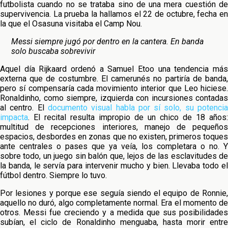
futbolista cuando no se trataba sino de una mera cuestión de
supervivencia. La prueba la hallamos el 22 de octubre, fecha en
la que el Osasuna visitaba el Camp Nou.
Messi siempre jugó por dentro en la cantera. En banda
solo buscaba sobrevivir
Aquel día Rijkaard ordenó a Samuel Etoo una tendencia más
externa que de costumbre. El camerunés no partiría de banda,
pero sí compensaría cada movimiento interior que Leo hiciese.
Ronaldinho, como siempre, izquierda con incursiones contadas
al centro. El
documento visual habla por sí solo, su potenci
impacta
. El recital resulta impropio de un chico de 18 años:
multitud de recepciones interiores, manejo de pequeños
espacios, desbordes en zonas que no existen, primeros toques
ante centrales o pases que ya veía, los completara o no. Y
sobre todo, un juego sin balón que, lejos de las esclavitudes de
la banda, le servía para intervenir mucho y bien. Llevaba todo el
fútbol dentro. Siempre lo tuvo.
Por lesiones y porque ese seguía siendo el equipo de Ronnie,
aquello no duró, algo completamente normal. Era el momento de
otros. Messi fue creciendo y a medida que sus posibilidades
subían, el ciclo de Ronaldinho menguaba, hasta morir entre