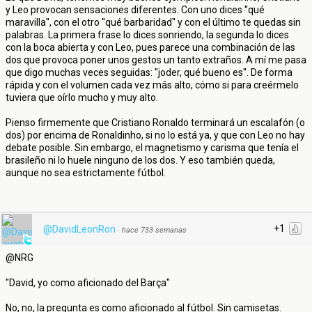
y Leo provocan sensaciones diferentes. Con uno dices ''qué
maravilla'', con el otro ''qué barbaridad'' y con el último te quedas sin
palabras. La primera frase lo dices sonriendo, la segunda lo dices
con la boca abierta y con Leo, pues parece una combinación de las
dos que provoca poner unos gestos un tanto extraños. A mí me pasa
que digo muchas veces seguidas: ''joder, qué bueno es''. De forma
rápida y con el volumen cada vez más alto, cómo si para creérmelo
tuviera que oírlo mucho y muy alto.
Pienso firmemente que Cristiano Ronaldo terminará un escalafón (o
dos) por encima de Ronaldinho, si no lo está ya, y que con Leo no hay
debate posible. Sin embargo, el magnetismo y carisma que tenía el
brasileño ni lo huele ninguno de los dos. Y eso también queda,
aunque no sea estrictamente fútbol.
+1
@DavidLeonRon
·
hace 733 semanas
@NRG
"David, yo como aficionado del Barça"
No, no, la pregunta es como aficionado al fútbol. Sin camisetas.