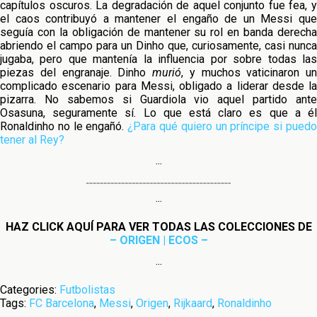
capítulos oscuros. La degradación de aquel conjunto fue fea, y
el caos contribuyó a mantener el engaño de un Messi que
seguía con la obligación de mantener su rol en banda derecha
abriendo el campo para un Dinho que, curiosamente, casi nunca
jugaba, pero que mantenía la influencia por sobre todas las
piezas del engranaje. Dinho
murió
, y muchos vaticinaron un
complicado escenario para Messi, obligado a liderar desde la
pizarra. No sabemos si Guardiola vio aquel partido ante
Osasuna, seguramente sí. Lo que está claro es que a él
Ronaldinho no le engañó.
¿Para qué quiero un príncipe si pued
tener al Rey?
···
···
HAZ CLICK AQUÍ PARA VER TODAS LAS COLECCIONES DE
– ORIGEN | ECOS –
···
Categories:
Futbolistas
Tags:
FC Barcelona
,
Messi
,
Origen
,
Rijkaard
,
Ronaldinho