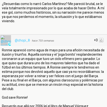
¿Recuerdas como lo narró Carlos Martínez? Me pareció brutal, se le
veía totalmente impresionado por lo que acaba de hacer Dinho. A mí
ese gol, como muchos históricos, sin su narración me parece menos
ya que nos perdemos el momento, la situación y lo que estábamos
viviendo.
+3
@chopi_8
·
hace 733 semanas
Ronnie apareció como agua de mayo para una afición necesitada de
ilusión y triunfos. Aquella sonrisa y el 'joga bonito' resplandecientes
coronaron a un equipo que tuvo un ciclo efímero pero ganador. Lo
que quiso que durara uno de los mayores talentos que ha dado el
fútbol en los últimos tiempos. A Ronnie siempre le tendremos en
estima porque nos devolvió aquello que casi ya no recordábamos: la
esperanza por volver a reinar y ser felices con el juego del Barça.
Pese a su final en el Barça, con algunos claroscuros y polémicas por
su actitud, creo que se merece un rincón muy especial en la historia
del club.
God save Ronnie!
Recuerdo que allá por 2006 leí el libro de Manuel Vázquez