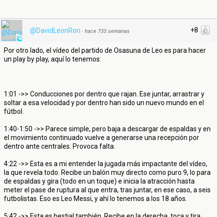
+8
@DavidLeonRon
·
hace 733 semanas
Por otro lado, el vídeo del partido de Osasuna de Leo es para hacer
un play by play, aquí lo tenemos:
1:01 ->> Conducciones por dentro que rajan. Ese juntar, arrastrar y
soltar a esa velocidad y por dentro han sido un nuevo mundo en el
fútbol.
1:40-1:50 ->> Parece simple, pero baja a descargar de espaldas y en
el movimiento continuado vuelve a generarse una recepción por
dentro ante centrales. Provoca falta.
4:22 ->> Esta es a mi entender la jugada más impactante del vídeo,
la que revela todo. Recibe un balón muy directo como puro 9, lo para
de espaldas y gira (todo en un toque) e inicia la atracción hasta
meter el pase de ruptura al que entra, tras juntar, en ese caso, a seis
futbolistas. Eso es Leo Messi, y ahí lo tenemos a los 18 años.
5:42 ->> Esta es bestial también. Recibe en la derecha, toca y tira