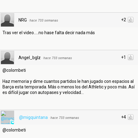
+2
NRG
·
hace 733 semanas
Tras ver el video.....no hase falta decir nada más
+1
Angel_bglz
·
hace 733 semanas
@colombeti
Haz memoria y dime cuantos partidos le han jugado con espacios al
Barça esta temporada. Más o menos los del Athletic y poco más. Así
es difícil jugar con autopases y velocidad...
+4
@migquintana
·
hace 733 semanas
@colombeti