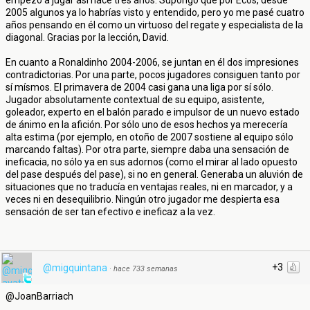
empezó a jugar así hace tres años. Supongo que por Ecos, desde
2005 algunos ya lo habrías visto y entendido, pero yo me pasé cuatro
años pensando en él como un virtuoso del regate y especialista de la
diagonal. Gracias por la lección, David.
En cuanto a Ronaldinho 2004-2006, se juntan en él dos impresiones
contradictorias. Por una parte, pocos jugadores consiguen tanto por
sí mísmos. El primavera de 2004 casi gana una liga por sí sólo.
Jugador absolutamente contextual de su equipo, asistente,
goleador, experto en el balón parado e impulsor de un nuevo estado
de ánimo en la afición. Por sólo uno de esos hechos ya merecería
alta estima (por ejemplo, en otoño de 2007 sostiene al equipo sólo
marcando faltas). Por otra parte, siempre daba una sensación de
ineficacia, no sólo ya en sus adornos (como el mirar al lado opuesto
del pase después del pase), si no en general. Generaba un aluvión de
situaciones que no traducía en ventajas reales, ni en marcador, y a
veces ni en desequilibrio. Ningún otro jugador me despierta esa
sensación de ser tan efectivo e ineficaz a la vez.
+3
@migquintana
·
hace 733 semanas
@JoanBarriach