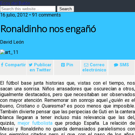
Ecos del Balón
16 julio, 2012 • 91 comments
Ronaldinho nos engañó
David León
Compartir
Publicar
Pin
Correo
SMS
en Twitter
electrónico
El fútbol base junta historias que, vistas con el tiempo, nos
sacan una sonrisa. Niños arrasadores que oscurecían a otros,
igualmente destacados, pero que necesitaban ser observados
con mayor atención. Rememorar sin sonrojo
aquel
¿quién es e
bueno, Cristiano o Quaresma?
es poco menos que imposible.
También divierte pensar que las peripecias de Guti en la cantera
blanca llegaran a tener incluso más relevancia que las del,
quizás,
mejor futbolista
que produjo España. La relación de
Messi y Ronaldinho no guarda demasiados paralelismos con
los ejemplos citados pero sí que, con el paso de los años,