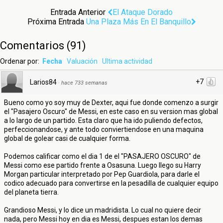
Entrada Anterior
El Ataque Dorado
Próxima Entrada
Una Plaza Más En El Banquillo
Comentarios
(
91
)
Ordenar por:
Fecha
Valuación
Ultima actividad
+7
Larios84
·
hace 733 semanas
Bueno como yo soy muy de Dexter, aqui fue donde comenzo a surgir
el "Pasajero Oscuro" de Messi, en este caso en su version mas global
a lo largo de un partido. Esta claro que ha ido puliendo defectos,
perfeccionandose, y ante todo conviertiendose en una maquina
global de golear casi de cualquier forma.
Podemos calificar como el dia 1 de el "PASAJERO OSCURO" de
Messi como ese partido frente a Osasuna. Luego llego su Harry
Morgan particular interpretado por Pep Guardiola, para darle el
codico adecuado para convertirse en la pesadilla de cualquier equipo
del planeta tierra.
Grandioso Messi, y lo dice un madridista. Lo cual no quiere decir
nada, pero Messi hoy en dia es Messi, despues estan los demas