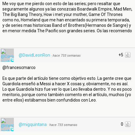
Me voy que me pierdo con esto de las series; pero resaltar que
seguramente algunos ya las conozcais Boardwalk Empire, Mad Men,
The Big Bang Theory, How i met your mother, Game Of Thrones
como no, Homeland que me han encantado su primera temporada,
y de series mas historicas Band of Brothers(Hermanos de Sangre) y
en menor medida The Pacific son grandes series. Os las recomiendo
+5
@DavidLeonRon
·
hace 733 semanas
@francescmarco
Es que parte del artículo tiene como objetivo esto. La gente cree que
Guardiola enseñó a Messi a hacer X cosas y, obviamente, no es así.
Lo que Guardiola hizo fue ver lo que Leo llevaba dentro. Y no es poco
meritorio, porque como también comento en el artículo, muchos (yo
entre ellos) estábamos bien confundidos con Leo.
0
@migquintana
·
hace 733 semanas