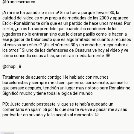
@francescmarco
¡A mí me ha pasado lo mismo! Si no fuera porque lleva el 30, la
calidad del vídeo es muy propia de mediados de los 2000 y aparece
Eto'o+Ronaldinho te diría que es un partido de hace unos meses. Por
cierto, ¿no os ha sorprendido que cuando iba conduciendo los
jugadores no le entraran sino que le dieran pasillo como le hacen a
ese jugador de baloncesto que es algo limitado en cuanto a recursos
ofensivos se refiere? ''¡Es el número 30 y un imberbe, mejor cubrir a
los otros!'' Si uno de los defensores de Osasuna ve hoy el vídeo y ve
cómo concedía cosas a Leo, se retira inmediatamente.
@chopi_8
Totalmente de acuerdo contigo. He hablado con muchos
barcelonistas y siempre me dicen que en su corazoncito, pasase lo
que pasase después, tendrián un lugar muy notorio para Ronaldinho.
Significó mucho y tiene toda la lógica del mundo.
P.D: Justo cuando posteaste, vi que se te había quedado un
comentario en spam. Si por lo que sea te vuelve a pasar me avisas
por twitter en privado y te lo acepto al momento.