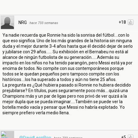
+18
NRG
·
hace 733 semanas
Ya nadie recuerda que Ronnie ha sido la sonrisa del fútbol....con lo
que eso significa. Uno de los más grandes de la historia sin ninguna
duda y el mejor durante 3-4 años hasta que él decidió dejar de serlo
y jubilarse con 29 años...... Su exhibición en el Bernabeu no está al
alcance de ningún futbolista de su generación......Además su
impacto en los niños no ha tenido parangón, pero Messi está ya por
encima de todos. No compite con sus contemporáneos porque
todos se le quedan pequeños pero tampoco compite con los
históricos....los ha superado a todos y aún no tiene 25 años.
La pregunta es ¿Qué hubiera pasado si Ronnie no hubiera decidido
prejubilarse? En títulos, pues seguramente poco más....quizá una
Champions más y un par de ligas pero nos privó de ver quizá a la
mejor dupla que se pueda imaginar.....También se puede ver la
botella medio vacía y pensar que Messi no habría explotado. Yo
siempre prefiero verla medio llena.
+5
@DavidLeonRon