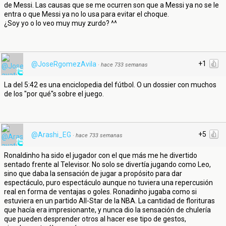
de Messi. Las causas que se me ocurren son que a Messi ya no se le
entra o que Messi ya no lo usa para evitar el choque.
¿Soy yo o lo veo muy muy zurdo? ^^
+1
@JoseRgomezAvila
·
hace 733 semanas
La del 5:42 es una enciclopedia del fútbol. O un dossier con muchos
de los "por qué"s sobre el juego.
+5
@Arashi_EG
·
hace 733 semanas
Ronaldinho ha sido el jugador con el que más me he divertido
sentado frente al Televisor. No solo se divertía jugando como Leo,
sino que daba la sensación de jugar a propósito para dar
espectáculo, puro espectáculo aunque no tuviera una repercusión
real en forma de ventajas o goles. Ronadinho jugaba como si
estuviera en un partido All-Star de la NBA. La cantidad de florituras
que hacía era impresionante, y nunca dio la sensación de chulería
que pueden desprender otros al hacer ese tipo de gestos,