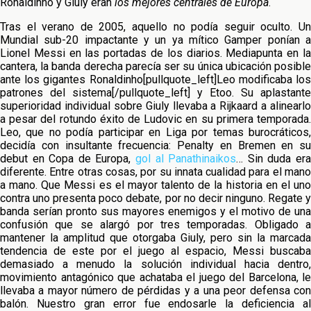
Ronaldinho y Giuly eran
los mejores centrales de Europa
.
Tras el verano de 2005, aquello no podía seguir oculto. Un
Mundial sub-20 impactante y un ya mítico Gamper ponían a
Lionel Messi en las portadas de los diarios. Mediapunta en la
cantera, la banda derecha parecía ser su única ubicación posible
ante los gigantes Ronaldinho[pullquote_left]Leo modificaba los
patrones del sistema[/pullquote_left] y Etoo. Su aplastante
superioridad individual sobre Giuly llevaba a Rijkaard a alinearlo
a pesar del rotundo éxito de Ludovic en su primera temporada.
Leo, que no podía participar en Liga por temas burocráticos,
decidía con insultante frecuencia: Penalty en Bremen en su
debut en Copa de Europa,
gol al Panathinaikos
… Sin duda er
diferente. Entre otras cosas, por su innata cualidad para el mano
a mano. Que Messi es el mayor talento de la historia en el uno
contra uno presenta poco debate, por no decir ninguno. Regate y
banda serían pronto sus mayores enemigos y el motivo de una
confusión que se alargó por tres temporadas. Obligado a
mantener la amplitud que otorgaba Giuly, pero sin la marcada
tendencia de este por el juego al espacio, Messi buscaba
demasiado a menudo la solución individual hacia dentro,
movimiento antagónico que achataba el juego del Barcelona, le
llevaba a mayor número de pérdidas y a una peor defensa con
balón. Nuestro gran error fue endosarle la deficiencia al