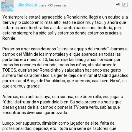
+9
@adricapi
·
hace 733 semanas
Yo siempre le estaré agradecido a Ronaldinho, llegó a un equipo a la
deriva y lo colocó en lo más alto, esto se dice muy fácil, y ahora que
estamos acostumbrados a estar arriba parece una tontería, pero
esto no siempre ha sido así, y estamos donde estamos gracias a
Ronnie.
Pasamos a ser considerados "el mejor equipo del mundo", íbamos al
campo del Milán de los inmortales y el que aparecía en todas las
portadas era nuestro 10, las camisetas blaugranas florecían por
todos los rincones del mundo, todos los niños, absolutamente
TODOS, querían ser Ronaldinho y saludaban haciendo ese gesto
surfero tan característico. La gente dejó de mirar al Madrid galáctico
para mirar al Barça de Ronaldinho, que además, caía bien. No sé, es
que era muy grande.
Además, esa actitud suya, esa sonrisa, ese buen rollo, ese jugar a
fútbol disfrutando y pasándolo bien. Su sola presencia hacía que
dieran ganas de ir al campo o poner la TV para verlo, sabías que
encontrarías diversión garantizada.
Luego, por supuesto, dimisión como jugador de élite, falta de
profesionalidad, dejadez, etc... toda una serie de factores que