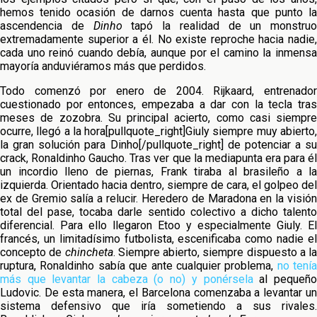
hemos tenido ocasión de darnos cuenta hasta que punto la
ascendencia de
Dinho
tapó la realidad de un monstruo
extremadamente superior a él. No existe reproche hacia nadie,
cada uno reinó cuando debía, aunque por el camino la inmensa
mayoría anduviéramos más que perdidos.
Todo comenzó por enero de 2004. Rijkaard, entrenador
cuestionado por entonces, empezaba a dar con la tecla tras
meses de zozobra. Su principal acierto, como casi siempre
ocurre, llegó a la hora[pullquote_right]Giuly siempre muy abierto,
la gran solución para Dinho[/pullquote_right] de potenciar a su
crack, Ronaldinho Gaucho. Tras ver que la mediapunta era para él
un incordio lleno de piernas, Frank tiraba al brasileño a la
izquierda. Orientado hacia dentro, siempre de cara, el golpeo del
ex de Gremio salía a relucir. Heredero de Maradona en la visión
total del pase, tocaba darle sentido colectivo a dicho talento
diferencial. Para ello llegaron Etoo y especialmente Giuly. El
francés, un limitadísimo futbolista, escenificaba como nadie el
concepto de
chincheta
. Siempre abierto, siempre dispuesto a la
ruptura, Ronaldinho sabía que ante cualquier problema,
no tenía
más que levantar la cabeza (o no) y ponérsela
al pequeñ
Ludovic. De esta manera, el Barcelona comenzaba a levantar un
sistema defensivo que iría sometiendo a sus rivales.