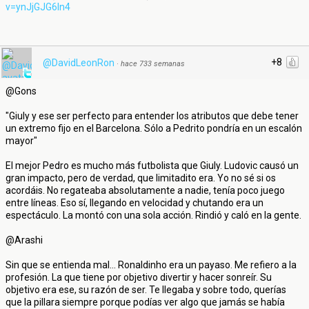
v=ynJjGJG6ln4
+8
@DavidLeonRon
·
hace 733 semanas
@Gons
"Giuly y ese ser perfecto para entender los atributos que debe tener
un extremo fijo en el Barcelona. Sólo a Pedrito pondría en un escalón
mayor"
El mejor Pedro es mucho más futbolista que Giuly. Ludovic causó un
gran impacto, pero de verdad, que limitadito era. Yo no sé si os
acordáis. No regateaba absolutamente a nadie, tenía poco juego
entre líneas. Eso sí, llegando en velocidad y chutando era un
espectáculo. La montó con una sola acción. Rindió y caló en la gente.
@Arashi
Sin que se entienda mal... Ronaldinho era un payaso. Me refiero a la
profesión. La que tiene por objetivo divertir y hacer sonreír. Su
objetivo era ese, su razón de ser. Te llegaba y sobre todo, querías
que la pillara siempre porque podías ver algo que jamás se había