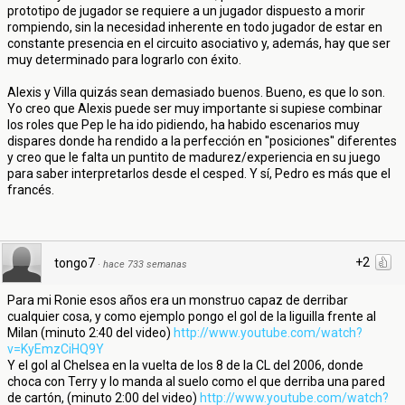
prototipo de jugador se requiere a un jugador dispuesto a morir
rompiendo, sin la necesidad inherente en todo jugador de estar en
constante presencia en el circuito asociativo y, además, hay que ser
muy determinado para lograrlo con éxito.
Alexis y Villa quizás sean demasiado buenos. Bueno, es que lo son.
Yo creo que Alexis puede ser muy importante si supiese combinar
los roles que Pep le ha ido pidiendo, ha habido escenarios muy
dispares donde ha rendido a la perfección en ''posiciones'' diferentes
y creo que le falta un puntito de madurez/experiencia en su juego
para saber interpretarlos desde el cesped. Y sí, Pedro es más que el
francés.
+2
tongo7
·
hace 733 semanas
Para mi Ronie esos años era un monstruo capaz de derribar
cualquier cosa, y como ejemplo pongo el gol de la liguilla frente al
Milan (minuto 2:40 del video)
http://www.youtube.com/watch?
v=KyEmzCiHQ9Y
Y el gol al Chelsea en la vuelta de los 8 de la CL del 2006, donde
choca con Terry y lo manda al suelo como el que derriba una pared
de cartón, (minuto 2:00 del video)
http://www.youtube.com/watch?