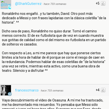
+5
@SharkGutierrez
·
hace 733 semanas
Ronaldinho nos engañó...y tu también, David. Otro post más
dedicado a Messi y con frases lapidarias con la clásica coletilla "de la
historia". ^^
Dicho sea de paso, Ronaldinho no quiso durar. Tomó el camino
menos correcto. El de ex-futbolista que de vez en cuando muestra
sus gotitas de calidad como el del mismo ex-futbolista en un partido
de solteros vs casados.
Con respecto a Leo, a mi me parece que hay que ponerse ciertos
límites a la hora de hablar de él porque se corre el riesgo de caer en
la redundancia. Podemos hablar de esas coletillas de "de la historia"
una vez se retire, mientras esta activo, como una buena obra de
teatro. Silencio y a disfrutar ^^
+4
francescmarco
·
hace 733 semanas
Vaya descubrimiento el vídeo de Osasuna. A mí me ha trastocado,
me ha desmontado mis recuerdos. Yo pensaba que Messi sólo