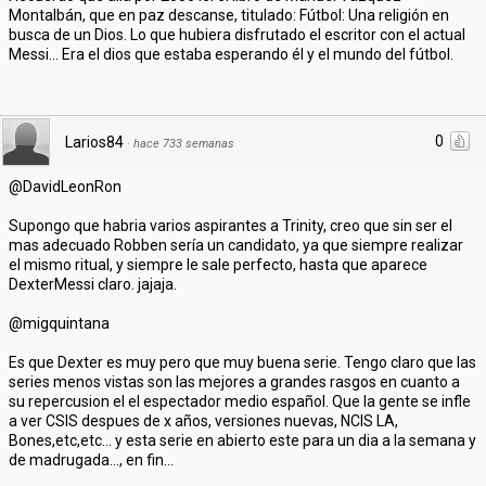
Montalbán, que en paz descanse, titulado: Fútbol: Una religión en
busca de un Dios. Lo que hubiera disfrutado el escritor con el actual
Messi... Era el dios que estaba esperando él y el mundo del fútbol.
0
Larios84
·
hace 733 semanas
@DavidLeonRon
Supongo que habria varios aspirantes a Trinity, creo que sin ser el
mas adecuado Robben sería un candidato, ya que siempre realizar
el mismo ritual, y siempre le sale perfecto, hasta que aparece
DexterMessi claro. jajaja.
@migquintana
Es que Dexter es muy pero que muy buena serie. Tengo claro que las
series menos vistas son las mejores a grandes rasgos en cuanto a
su repercusion el el espectador medio español. Que la gente se infle
a ver CSIS despues de x años, versiones nuevas, NCIS LA,
Bones,etc,etc... y esta serie en abierto este para un dia a la semana y
de madrugada..., en fin...