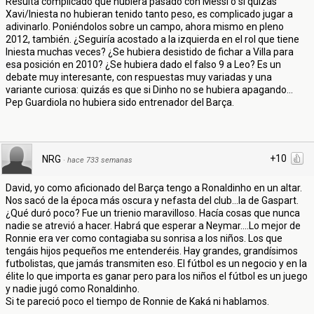
Resulta complicado que hubiera pasado con Messi o si quizás
Xavi/Iniesta no hubieran tenido tanto peso, es complicado jugar a
adivinarlo. Poniéndolos sobre un campo, ahora mismo en pleno
2012, también. ¿Seguiría acostado a la izquierda en el rol que tiene
Iniesta muchas veces? ¿Se hubiera desistido de fichar a Villa para
esa posición en 2010? ¿Se hubiera dado el falso 9 a Leo? Es un
debate muy interesante, con respuestas muy variadas y una
variante curiosa: quizás es que si Dinho no se hubiera apagando...
Pep Guardiola no hubiera sido entrenador del Barça.
+10
NRG
·
hace 733 semanas
David, yo como aficionado del Barça tengo a Ronaldinho en un altar.
Nos sacó de la época más oscura y nefasta del club...la de Gaspart.
¿Qué duró poco? Fue un trienio maravilloso. Hacía cosas que nunca
nadie se atrevió a hacer. Habrá que esperar a Neymar....Lo mejor de
Ronnie era ver como contagiaba su sonrisa a los niños. Los que
tengáis hijos pequeños me entenderéis. Hay grandes, grandísimos
futbolistas, que jamás transmiten eso. El fútbol es un negocio y en la
élite lo que importa es ganar pero para los niños el fútbol es un juego
y nadie jugó como Ronaldinho.
Si te pareció poco el tiempo de Ronnie de Kaká ni hablamos.