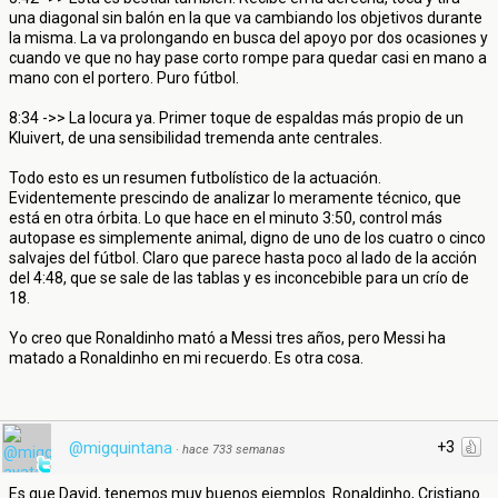
una diagonal sin balón en la que va cambiando los objetivos durante
la misma. La va prolongando en busca del apoyo por dos ocasiones y
cuando ve que no hay pase corto rompe para quedar casi en mano a
mano con el portero. Puro fútbol.
8:34 ->> La locura ya. Primer toque de espaldas más propio de un
Kluivert, de una sensibilidad tremenda ante centrales.
Todo esto es un resumen futbolístico de la actuación.
Evidentemente prescindo de analizar lo meramente técnico, que
está en otra órbita. Lo que hace en el minuto 3:50, control más
autopase es simplemente animal, digno de uno de los cuatro o cinco
salvajes del fútbol. Claro que parece hasta poco al lado de la acción
del 4:48, que se sale de las tablas y es inconcebible para un crío de
18.
Yo creo que Ronaldinho mató a Messi tres años, pero Messi ha
matado a Ronaldinho en mi recuerdo. Es otra cosa.
+3
@migquintana
·
hace 733 semanas
Es que David, tenemos muy buenos ejemplos. Ronaldinho, Cristiano