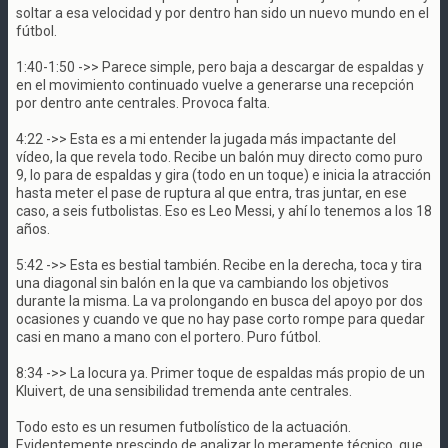
soltar a esa velocidad y por dentro han sido un nuevo mundo en el
fútbol.
1:40-1:50 ->> Parece simple, pero baja a descargar de espaldas y
en el movimiento continuado vuelve a generarse una recepción
por dentro ante centrales. Provoca falta.
4:22 ->> Esta es a mi entender la jugada más impactante del
vídeo, la que revela todo. Recibe un balón muy directo como puro
9, lo para de espaldas y gira (todo en un toque) e inicia la atracción
hasta meter el pase de ruptura al que entra, tras juntar, en ese
caso, a seis futbolistas. Eso es Leo Messi, y ahí lo tenemos a los 18
años.
5:42 ->> Esta es bestial también. Recibe en la derecha, toca y tira
una diagonal sin balón en la que va cambiando los objetivos
durante la misma. La va prolongando en busca del apoyo por dos
ocasiones y cuando ve que no hay pase corto rompe para quedar
casi en mano a mano con el portero. Puro fútbol.
8:34 ->> La locura ya. Primer toque de espaldas más propio de un
Kluivert, de una sensibilidad tremenda ante centrales.
Todo esto es un resumen futbolístico de la actuación.
Evidentemente prescindo de analizar lo meramente técnico, que