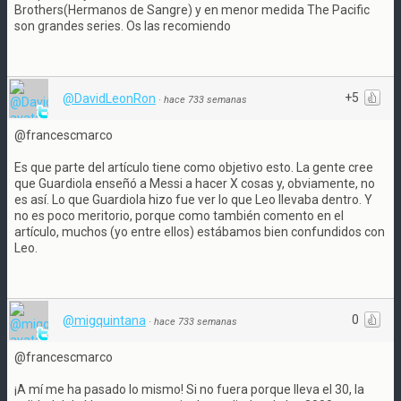
Brothers(Hermanos de Sangre) y en menor medida The Pacific
son grandes series. Os las recomiendo
+5
@DavidLeonRon
·
hace 733 semanas
@francescmarco
Es que parte del artículo tiene como objetivo esto. La gente cree
que Guardiola enseñó a Messi a hacer X cosas y, obviamente, no
es así. Lo que Guardiola hizo fue ver lo que Leo llevaba dentro. Y
no es poco meritorio, porque como también comento en el
artículo, muchos (yo entre ellos) estábamos bien confundidos con
Leo.
0
@migquintana
·
hace 733 semanas
@francescmarco
¡A mí me ha pasado lo mismo! Si no fuera porque lleva el 30, la