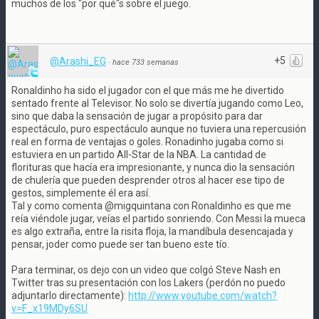
muchos de los "por qué"s sobre el juego.
+5
@Arashi_EG
·
hace 733 semanas
Ronaldinho ha sido el jugador con el que más me he divertido
sentado frente al Televisor. No solo se divertía jugando como Leo,
sino que daba la sensación de jugar a propósito para dar
espectáculo, puro espectáculo aunque no tuviera una repercusión
real en forma de ventajas o goles. Ronadinho jugaba como si
estuviera en un partido All-Star de la NBA. La cantidad de
florituras que hacía era impresionante, y nunca dio la sensación
de chulería que pueden desprender otros al hacer ese tipo de
gestos, simplemente él era así.
Tal y como comenta @migquintana con Ronaldinho es que me
reía viéndole jugar, veías el partido sonriendo. Con Messi la mueca
es algo extraña, entre la risita floja, la mandíbula desencajada y
pensar, joder como puede ser tan bueno este tío.
Para terminar, os dejo con un video que colgó Steve Nash en
Twitter tras su presentación con los Lakers (perdón no puedo
adjuntarlo directamente):
http://www.youtube.com/watch?
v=F_x19MDy6SU