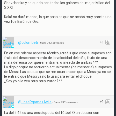
Shevchenko y se queda con todos los galones del mejor Milan del
S.XXI.
Kaká no duró menos, lo que pasa es que se acabó muy pronto una
vez fue Balón de Oro.
+1
@colombeti
·
hace 733 semanas
En en ese mismo aspecto técnico ¿creéis que esos autopases son
fruto del desconocimiento de la velocidad del niño, fruto de una
mala defensa por querer entrarle, o mezcla de ambas ^^?
Lo digo porque no recuerdo actualmente (de memoria) autopases
de Messi. Las causas que se me ocurren son que a Messi ya no se
le entra o que Messi ya no lo usa para evitar el choque.
¿Soy yo o lo veo muy muy zurdo? ^^
+1
@JoseRgomezAvila
·
hace 733 semanas
La del 5:42 es una enciclopedia del fútbol. O un dossier con