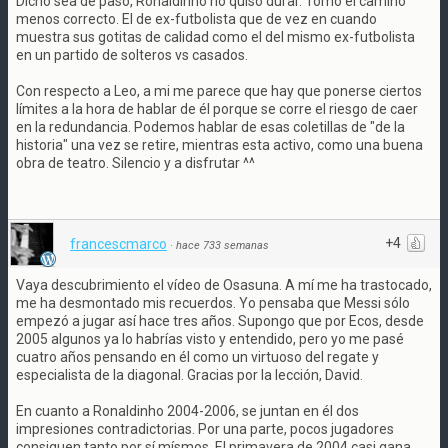
Dicho sea de paso, Ronaldinho no quiso durar. Tomó el camino
menos correcto. El de ex-futbolista que de vez en cuando
muestra sus gotitas de calidad como el del mismo ex-futbolista
en un partido de solteros vs casados.
Con respecto a Leo, a mi me parece que hay que ponerse ciertos
límites a la hora de hablar de él porque se corre el riesgo de caer
en la redundancia. Podemos hablar de esas coletillas de "de la
historia" una vez se retire, mientras esta activo, como una buena
obra de teatro. Silencio y a disfrutar ^^
+4
francescmarco
·
hace 733 semanas
Vaya descubrimiento el vídeo de Osasuna. A mí me ha trastocado,
me ha desmontado mis recuerdos. Yo pensaba que Messi sólo
empezó a jugar así hace tres años. Supongo que por Ecos, desde
2005 algunos ya lo habrías visto y entendido, pero yo me pasé
cuatro años pensando en él como un virtuoso del regate y
especialista de la diagonal. Gracias por la lección, David.
En cuanto a Ronaldinho 2004-2006, se juntan en él dos
impresiones contradictorias. Por una parte, pocos jugadores
consiguen tanto por sí mísmos. El primavera de 2004 casi gana