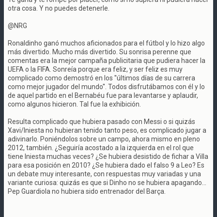
otra cosa. Y no puedes detenerle.
@NRG
Ronaldinho ganó muchos aficionados para el fútbol y lo hizo algo
más divertido. Mucho más divertido. Su sonrisa perenne que
comentas era la mejor campaña publicitaria que pudiera hacer la
UEFA o la FIFA. Sonreía porque era feliz, y ser feliz es muy
complicado como demostró en los ''últimos días de su carrera
como mejor jugador del mundo''. Todos disfrutábamos con él y lo
de aquel partido en el Bernabéu fue para levantarse y aplaudir,
como algunos hicieron. Tal fue la exhibición.
Resulta complicado que hubiera pasado con Messi o si quizás
Xavi/Iniesta no hubieran tenido tanto peso, es complicado jugar a
adivinarlo. Poniéndolos sobre un campo, ahora mismo en pleno
2012, también. ¿Seguiría acostado a la izquierda en el rol que
tiene Iniesta muchas veces? ¿Se hubiera desistido de fichar a Villa
para esa posición en 2010? ¿Se hubiera dado el falso 9 a Leo? Es
un debate muy interesante, con respuestas muy variadas y una
variante curiosa: quizás es que si Dinho no se hubiera apagando...
Pep Guardiola no hubiera sido entrenador del Barça.