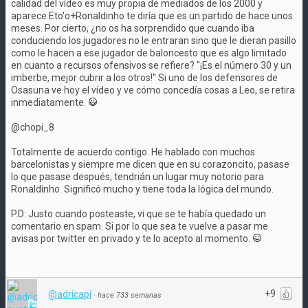
calidad del vídeo es muy propia de mediados de los 2000 y
aparece Eto'o+Ronaldinho te diría que es un partido de hace unos
meses. Por cierto, ¿no os ha sorprendido que cuando iba
conduciendo los jugadores no le entraran sino que le dieran pasillo
como le hacen a ese jugador de baloncesto que es algo limitado
en cuanto a recursos ofensivos se refiere? ''¡Es el número 30 y un
imberbe, mejor cubrir a los otros!'' Si uno de los defensores de
Osasuna ve hoy el vídeo y ve cómo concedía cosas a Leo, se retira
inmediatamente.
@chopi_8
Totalmente de acuerdo contigo. He hablado con muchos
barcelonistas y siempre me dicen que en su corazoncito, pasase
lo que pasase después, tendrián un lugar muy notorio para
Ronaldinho. Significó mucho y tiene toda la lógica del mundo.
P.D: Justo cuando posteaste, vi que se te había quedado un
comentario en spam. Si por lo que sea te vuelve a pasar me
avisas por twitter en privado y te lo acepto al momento.
+9
@adricapi
·
hace 733 semanas