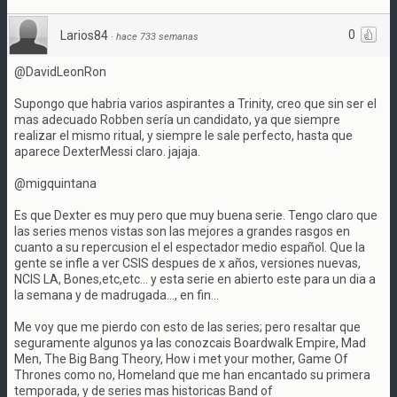
0
Larios84
·
hace 733 semanas
@DavidLeonRon
Supongo que habria varios aspirantes a Trinity, creo que sin ser el
mas adecuado Robben sería un candidato, ya que siempre
realizar el mismo ritual, y siempre le sale perfecto, hasta que
aparece DexterMessi claro. jajaja.
@migquintana
Es que Dexter es muy pero que muy buena serie. Tengo claro que
las series menos vistas son las mejores a grandes rasgos en
cuanto a su repercusion el el espectador medio español. Que la
gente se infle a ver CSIS despues de x años, versiones nuevas,
NCIS LA, Bones,etc,etc... y esta serie en abierto este para un dia a
la semana y de madrugada..., en fin...
Me voy que me pierdo con esto de las series; pero resaltar que
seguramente algunos ya las conozcais Boardwalk Empire, Mad
Men, The Big Bang Theory, How i met your mother, Game Of
Thrones como no, Homeland que me han encantado su primera
temporada, y de series mas historicas Band of