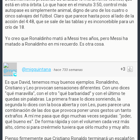
está en otra órbita. Lo que hace en el minuto 3:50, control más
autopase es simplemente animal, digno de uno de los cuatro o
cinco salvajes del fútbol. Claro que parece hasta poco al lado de la
acción del 4:48, que se sale de las tablas y es inconcebible para un
crío de 18.
Yo creo que Ronaldinho mató a Messi tres años, pero Messi ha
matado a Ronaldinho en mi recuerdo. Es otra cosa.
+3
@migquintana
·
hace 733 semanas
Es que David, tenemos muy buenos ejemplos. Ronaldinho,
Cristiano y Leo provocan sensaciones diferentes. Con uno dices
''qué maravilla'', con el otro ''qué barbaridad'' y con el último te
quedas sin palabras. La primera frase lo dices sonriendo, la
segunda lo dices con la boca abierta y con Leo, pues parece una
combinación de las dos que provoca poner unos gestos un tanto
extraños. A mí me pasa que digo muchas veces seguidas: ''joder,
qué bueno es''. De forma rápida y con el volumen cada vez más
alto, cómo si para creérmelo tuviera que oírlo mucho y muy alto.
Pienso firmemente que Cristiano Ronaldo terminará un escalafón