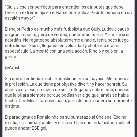
"Giuly y ese ser perfecto para entender los atributos que debe
tener un extremo fijo en el Barcelona. Sólo a Pedrito pondría en un
escalón mayor"
El mejor Pedro es mucho más futbolista que Giuly. Ludovic causó
un gran impacto, pero de verdad, que limitadito era. Yo no sé si os
acordáis. No regateaba absolutamente a nadie, tenía poco juego
entre líneas. Eso sí, llegando en velocidad y chutando era un
espectáculo. La montó con una sola acción. Rindió y caló en la
gente.
@Arashi
Sin que se entienda mal... Ronaldinho era un payaso. Me refiero a
la profesión. La que tiene por objetivo divertir y hacer sonreír. Su
objetivo era ese, su razón de ser. Te llegaba y sobre todo, querías
que la pillara siempre porque podías ver algo que jamás se había
hecho. Con Messi también pasa, pero de una manera sumamente
distinta.
El paradigma de Ronaldinho es su punterazo al Chelsea. Eso no
existía, era inimaginable... y él lo vio. Creo que en la historia solo él
puede anotar ESE gol.