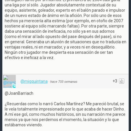
una liga por sí sólo. Jugador absolutamente contextual de su
equipo, asistente, goleador, experto en el balón parado e impulsor
de un nuevo estado de ánimo en la afición. Por sólo uno de esos
hechos ya merecería alta estima (por ejemplo, en otoño de 2007
sostiene al equipo sólo marcando faltas). Por otra parte, siempre
daba una sensación de ineficacia, no sólo ya en sus adornos
(como el mirar al lado opuesto del pase después del pase), si no
en general. Generaba un aluvión de situaciones que no traducía en
ventajas reales, ni en marcador, y a veces ni en desequilibrio.
Ningún otro jugador me despierta esa sensación de ser tan
efectivo e ineficaz a la vez.
+3
@migquintana
·
hace 733 semanas
@JoanBarriach
¿Recuerdas como lo narró Carlos Martínez? Me pareció brutal, se
le veía totalmente impresionado por lo que acaba de hacer Dinho.
A mí ese gol, como muchos históricos, sin su narración me parece
menos ya que nos perdemos el momento, la situación y lo que
estábamos viviendo.