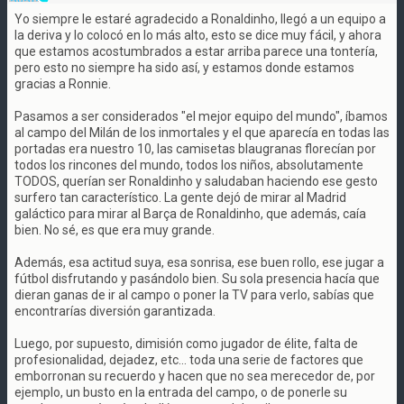
Yo siempre le estaré agradecido a Ronaldinho, llegó a un equipo a
la deriva y lo colocó en lo más alto, esto se dice muy fácil, y ahora
que estamos acostumbrados a estar arriba parece una tontería,
pero esto no siempre ha sido así, y estamos donde estamos
gracias a Ronnie.
Pasamos a ser considerados "el mejor equipo del mundo", íbamos
al campo del Milán de los inmortales y el que aparecía en todas las
portadas era nuestro 10, las camisetas blaugranas florecían por
todos los rincones del mundo, todos los niños, absolutamente
TODOS, querían ser Ronaldinho y saludaban haciendo ese gesto
surfero tan característico. La gente dejó de mirar al Madrid
galáctico para mirar al Barça de Ronaldinho, que además, caía
bien. No sé, es que era muy grande.
Además, esa actitud suya, esa sonrisa, ese buen rollo, ese jugar a
fútbol disfrutando y pasándolo bien. Su sola presencia hacía que
dieran ganas de ir al campo o poner la TV para verlo, sabías que
encontrarías diversión garantizada.
Luego, por supuesto, dimisión como jugador de élite, falta de
profesionalidad, dejadez, etc... toda una serie de factores que
emborronan su recuerdo y hacen que no sea merecedor de, por
ejemplo, un busto en la entrada del campo, o de ponerle su