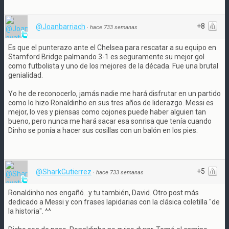
+8
@Joanbarriach
·
hace 733 semanas
Es que el punterazo ante el Chelsea para rescatar a su equipo en
Stamford Bridge palmando 3-1 es seguramente su mejor gol
como futbolista y uno de los mejores de la década. Fue una brutal
genialidad.
Yo he de reconocerlo, jamás nadie me hará disfrutar en un partido
como lo hizo Ronaldinho en sus tres años de liderazgo. Messi es
mejor, lo ves y piensas como cojones puede haber alguien tan
bueno, pero nunca me hará sacar esa sonrisa que tenía cuando
Dinho se ponía a hacer sus cosillas con un balón en los pies.
+5
@SharkGutierrez
·
hace 733 semanas
Ronaldinho nos engañó...y tu también, David. Otro post más
dedicado a Messi y con frases lapidarias con la clásica coletilla "de
la historia". ^^