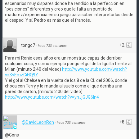
escenarios muy dispares donde ha rendido a la perfección en
''posiciones'' diferentes y creo que le falta un puntito de
madurez/experiencia en su juego para saber interpretarlos desde
el cesped. Y sí, Pedro es más que el francés.
+2
tongo7
·
hace 733 semanas
Para mi Ronie esos años era un monstruo capaz de derribar
cualquier cosa, y como ejemplo pongo el gol de la liguilla frente al
Milan (minuto 2:40 del video)
http://www.youtube.com/watch?
v=KyEmzCiHQ9Y
Y el gol al Chelsea en la vuelta de los 8 de la CL del 2006, donde
choca con Terry y lo manda al suelo como el que derriba una
pared de cartón, (minuto 2:00 del video)
http://www.youtube.com/watch?v=ynJjGJG6ln4
+8
@DavidLeonRon
·
hace 733 semanas
@Gons