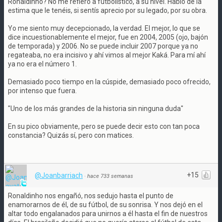
Ronaldinho? No me refiero a futbolístico, a su nivel. Habló de la
estima que le tenéis, si sentís aprecio por su legado, por su obra.
Yo me siento muy decepcionado, la verdad. El mejor, lo que se
dice incuestionablemente el mejor, fue en 2004, 2005 (ojo, bajón
de temporada) y 2006. No se puede incluir 2007 porque ya no
regateaba, no era incisivo y ahí vimos al mejor Kaká. Para mí ahí
ya no era el número 1.
Demasiado poco tiempo en la cúspide, demasiado poco ofrecido,
por intenso que fuera.
"Uno de los más grandes de la historia sin ninguna duda"
En su pico obviamente, pero se puede decir esto con tan poca
constancia? Quizás sí, pero con matices.
+15
@Joanbarriach
·
hace 733 semanas
Ronaldinho nos engañó, nos sedujo hasta el punto de
enamorarnos de él, de su fútbol, de su sonrisa. Y nos dejó en el
altar todo engalanados para unirnos a él hasta el fin de nuestros