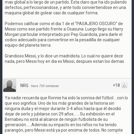
mas global a lo largo de un partido. Esta claro que ha ido puliendo
defectos, perfeccionandose, y ante todo conviertiendose en una
maquina global de golear casi de cualquier forma.
Podemos calificar como el dia 1 de el "PASAJERO OSCURO" de
Messi como ese partido frente a Osasuna. Luego llego su Harry
Morgan particular interpretado por Pep Guardiola, para darle el
codico adecuado para convertirse en la pesadilla de cualquier
equipo del planeta tierra.
Grandioso Messi, y lo dice un madridista. Lo cual no quiere decir
nada, pero Messi hoy en dia es Messi, despues estan los demas
+18
NRG
·
hace 733 semanas
Ya nadie recuerda que Ronnie ha sido la sonrisa del fútbol....con lo
que eso significa. Uno de los más grandes de la historia sin
ninguna duda y el mejor durante 3-4 años hasta que él decidió
dejar de serlo y jubilarse con 29 años...... Su exhibición en el
Bernabeu no está al alcance de ningún futbolista de su
generación......Además su impacto en los niños no ha tenido
parangón, pero Messi está ya por encima de todos. No compite