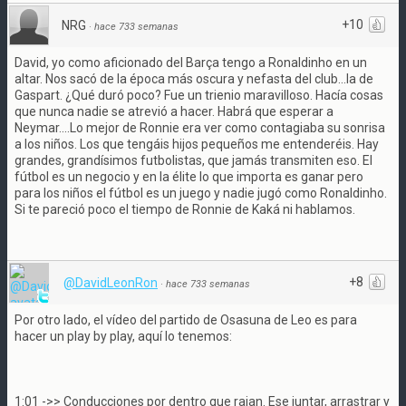
+10
NRG
·
hace 733 semanas
David, yo como aficionado del Barça tengo a Ronaldinho en un
altar. Nos sacó de la época más oscura y nefasta del club...la de
Gaspart. ¿Qué duró poco? Fue un trienio maravilloso. Hacía cosas
que nunca nadie se atrevió a hacer. Habrá que esperar a
Neymar....Lo mejor de Ronnie era ver como contagiaba su sonrisa
a los niños. Los que tengáis hijos pequeños me entenderéis. Hay
grandes, grandísimos futbolistas, que jamás transmiten eso. El
fútbol es un negocio y en la élite lo que importa es ganar pero
para los niños el fútbol es un juego y nadie jugó como Ronaldinho.
Si te pareció poco el tiempo de Ronnie de Kaká ni hablamos.
+8
@DavidLeonRon
·
hace 733 semanas
Por otro lado, el vídeo del partido de Osasuna de Leo es para
hacer un play by play, aquí lo tenemos:
1:01 ->> Conducciones por dentro que rajan. Ese juntar, arrastrar y