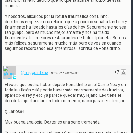
días. El brasileño decidió que no quería atarse al fútbol de esta
manera.
Y nosotros, alicaídos por la rotura traumática con Dinho,
decidimos empezar una relación que a priori no sonaba tan bien y
finalmente ha llegado hasta los días de hoy. Seguramente no sea
tan guapo, pero es mucho mejor amante y nos ha traído
finalmente a los mejores restaurantes de todo el planeta. Somos
más felices, seguramente mucho más, pero de vez en cuando
seguimos recordando esa ¿mentirosa? sonrisa de Ronaldinho.
+7
@migquintana
·
hace 733 semanas
El vacío que podría haber dejado Ronaldinho en el Camp Nou y en
toda la afición culé podría haber sido enormemente destructiva,
apareció el rey y eso ya parece quedar muy lejano. Leo tiene el
don de la oportunidad en todo momento, nació para ser el mejor.
@Larios84
Muy buena analogía. Dexter es una serie tremenda.
Te gana y te rompe por placer, cómo si no supiera ni pudiera hacer