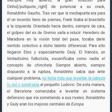
siempre muy abierto, la gran solución para
Dinho[/pullquote_right] de potenciar a su crack,
Ronaldinho Gaucho. Tras ver que la mediapunta era para
él un incordio lleno de piernas, Frank tiraba al brasileño
a la izquierda. Orientado hacia dentro, siempre de cara,
el golpeo del ex de Gremio salía a relucir. Heredero de
Maradona en la visión total del pase, tocaba darle
sentido colectivo a dicho talento diferencial. Para ello
llegaron Etoo y especialmente Giuly. El francés, un
limitadísimo futbolista, escenificaba como nadie el
concepto de
chincheta
. Siempre abierto, siempre
dispuesto a la ruptura, Ronaldinho sabía que ante
cualquier problema,
no tenía más que levantar la cabeza
(o no) y ponérsela
al pequeño Ludovic. De esta manera,
el Barcelona comenzaba a levantar un sistema
defensivo que iría sometiendo a sus rivales. Ronaldinho
y Giuly eran
los mejores centrales de Europa
.