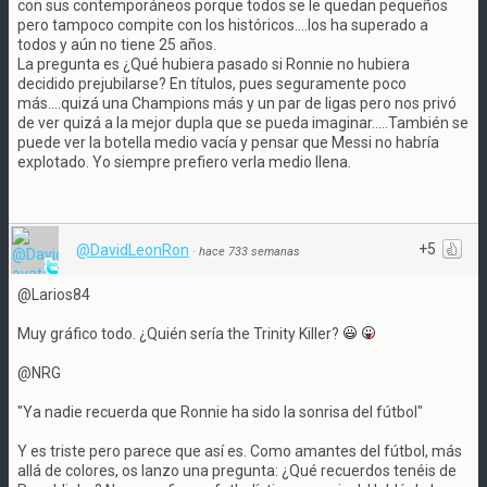
con sus contemporáneos porque todos se le quedan pequeños
pero tampoco compite con los históricos....los ha superado a
todos y aún no tiene 25 años.
La pregunta es ¿Qué hubiera pasado si Ronnie no hubiera
decidido prejubilarse? En títulos, pues seguramente poco
más....quizá una Champions más y un par de ligas pero nos privó
de ver quizá a la mejor dupla que se pueda imaginar.....También se
puede ver la botella medio vacía y pensar que Messi no habría
explotado. Yo siempre prefiero verla medio llena.
+5
@DavidLeonRon
·
hace 733 semanas
@Larios84
Muy gráfico todo. ¿Quién sería the Trinity Killer?
@NRG
"Ya nadie recuerda que Ronnie ha sido la sonrisa del fútbol"
Y es triste pero parece que así es. Como amantes del fútbol, más
allá de colores, os lanzo una pregunta: ¿Qué recuerdos tenéis de