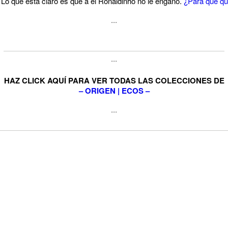
Lo que está claro es que a él Ronaldinho no le engañó.
¿Para qué qui
···
···
HAZ CLICK AQUÍ PARA VER TODAS LAS COLECCIONES DE
– ORIGEN | ECOS –
···