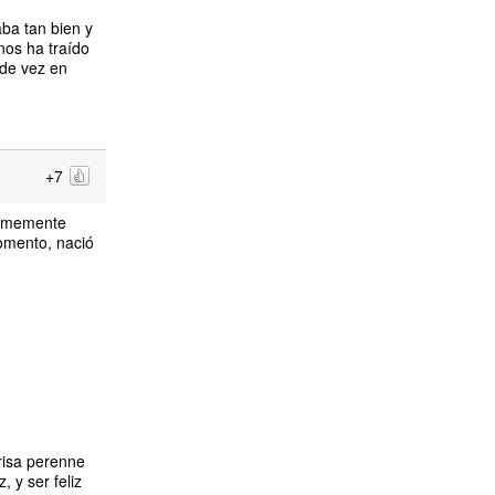
aba tan bien y
nos ha traído
 de vez en
+7
normemente
momento, nació
risa perenne
 y ser feliz