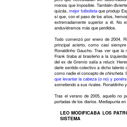
menos que imposible. También divierte 
quizás,
mejor futbolista
que produjo Esp
sí que, con el paso de los años, hemo
extremadamente superior a él. No e
anduviéramos más que perdidos.
Todo comenzó por enero de 2004. Rij
principal acierto, como casi siempre
Ronaldinho Gaucho. Tras ver que la m
Frank tiraba al brasileño a la izquierd
del ex de Gremio salía a relucir. Here
darle sentido colectivo a dicho talento 
como nadie el concepto de
chincheta
. 
que levantar la cabeza (o no) y ponérs
sometiendo a sus rivales. Ronaldinho 
Tras el verano de 2005, aquello no p
portadas de los diarios. Mediapunta en
LEO MODIFICABA LOS PATR
SISTEMA