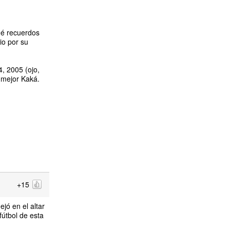
ué recuerdos
io por su
, 2005 (ojo,
 mejor Kaká.
+15
jó en el altar
fútbol de esta