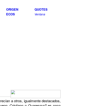
ORIGEN
QUOTES
ECOS
Ventana
urecían a otros, igualmente destacados,
bueno, Cristiano o Quaresma?
es poco