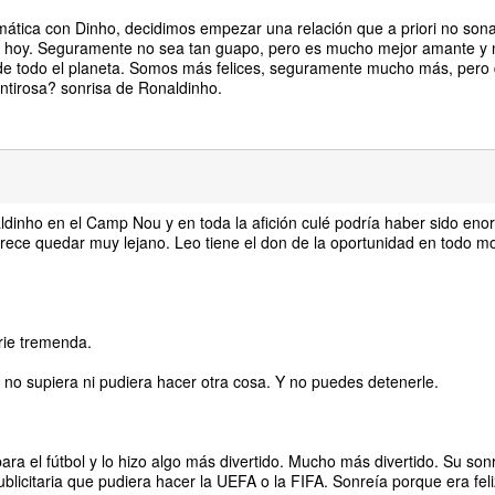
aumática con Dinho, decidimos empezar una relación que a priori no son
de hoy. Seguramente no sea tan guapo, pero es mucho mejor amante y 
 de todo el planeta. Somos más felices, seguramente mucho más, pero
tirosa? sonrisa de Ronaldinho.
ldinho en el Camp Nou y en toda la afición culé podría haber sido e
parece quedar muy lejano. Leo tiene el don de la oportunidad en todo 
rie tremenda.
 no supiera ni pudiera hacer otra cosa. Y no puedes detenerle.
a el fútbol y lo hizo algo más divertido. Mucho más divertido. Su son
icitaria que pudiera hacer la UEFA o la FIFA. Sonreía porque era feliz,