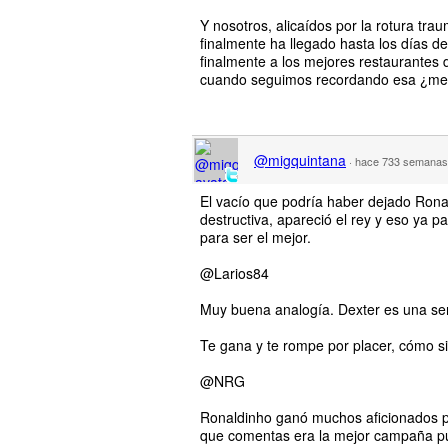
Y nosotros, alicaídos por la rotura tr
finalmente ha llegado hasta los días 
finalmente a los mejores restaurantes
cuando seguimos recordando esa ¿men
@migquintana
·
hace 733 semanas
El vacío que podría haber dejado Rona
destructiva, apareció el rey y eso ya 
para ser el mejor.
@Larios84
Muy buena analogía. Dexter es una se
Te gana y te rompe por placer, cómo si
@NRG
Ronaldinho ganó muchos aficionados par
que comentas era la mejor campaña publ