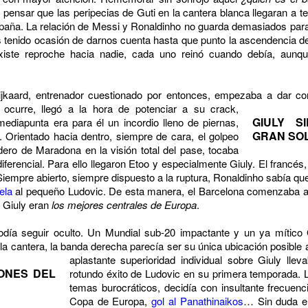
pensar que las peripecias de Guti en la cantera blanca llegaran a te
aña. La relación de Messi y Ronaldinho no guarda demasiados para
s tenido ocasión de darnos cuenta hasta que punto la ascendencia 
xiste reproche hacia nadie, cada uno reinó cuando debía, aunq
kaard, entrenador cuestionado por entonces, empezaba a dar co
 ocurre, llegó a la hora
de potenciar a su crack,
GIULY S
ediapunta era para él un incordio lleno de piernas,
GRAN SO
a. Orientado hacia dentro, siempre de cara, el golpeo
dero de Maradona en la visión total del pase, tocaba
diferencial. Para ello llegaron Etoo y especialmente Giuly. El francés,
Siempre abierto, siempre dispuesto a la ruptura, Ronaldinho sabía qu
ela
al pequeño Ludovic. De esta manera, el Barcelona comenzaba a l
y Giuly eran
los mejores centrales de Europa
.
odía seguir oculto. Un Mundial sub-20 impactante y un ya mítico
 la cantera, la banda derecha parecía ser su única ubicación posible 
aplastante superioridad individual sobre Giuly llev
ONES DEL
rotundo éxito de Ludovic en su primera temporada. L
temas burocráticos, decidía con insultante frecuen
Copa de Europa,
gol al Panathinaikos
… Sin duda er