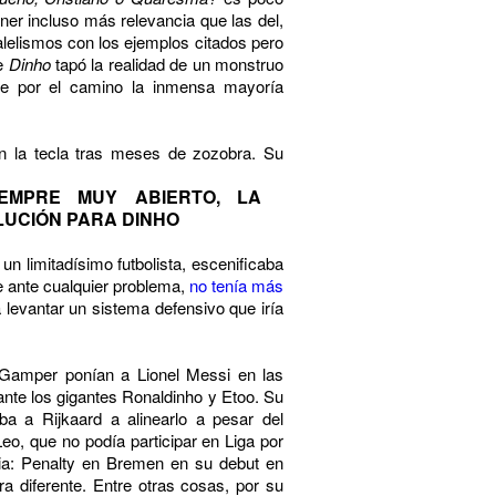
ner incluso más relevancia que las del,
lelismos con los ejemplos citados pero
de
Dinho
tapó la realidad de un monstruo
ue por el camino la inmensa mayoría
n la tecla tras meses de zozobra. Su
IEMPRE MUY ABIERTO, LA
LUCIÓN PARA DINHO
 un limitadísimo futbolista, escenificaba
e ante cualquier problema,
no tenía más
evantar un sistema defensivo que iría
 Gamper ponían a Lionel Messi en las
ante los gigantes Ronaldinho
y Etoo. Su
aba a Rijkaard a alinearlo a pesar del
eo, que no podía participar en Liga por
cia: Penalty en Bremen en su debut en
a diferente. Entre otras cosas, por su