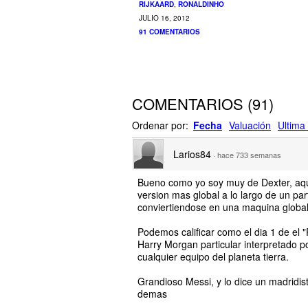
RIJKAARD
,
RONALDINHO
JULIO 16, 2012
91 COMENTARIOS
COMENTARIOS
(
91
)
Ordenar por:
Fecha
Valuación
Ultima 
Larios84
·
hace 733 semanas
Bueno como yo soy muy de Dexter, aqui
version mas global a lo largo de un par
conviertiendose en una maquina global 
Podemos calificar como el dia 1 de e
Harry Morgan particular interpretado p
cualquier equipo del planeta tierra.
Grandioso Messi, y lo dice un madridis
demas