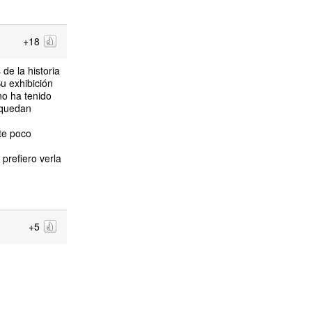
+18
de la historia
Su exhibición
no ha tenido
 quedan
te poco
prefiero verla
+5