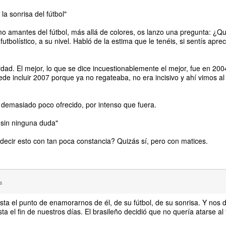
a sonrisa del fútbol"
mo amantes del fútbol, más allá de colores, os lanzo una pregunta: ¿Q
tbolístico, a su nivel. Habló de la estima que le tenéis, si sentís aprec
ad. El mejor, lo que se dice incuestionablemente el mejor, fue en 2004
e incluir 2007 porque ya no regateaba, no era incisivo y ahí vimos al
demasiado poco ofrecido, por intenso que fuera.
 sin ninguna duda"
decir esto con tan poca constancia? Quizás sí, pero con matices.
s
a el punto de enamorarnos de él, de su fútbol, de su sonrisa. Y nos de
a el fin de nuestros días. El brasileño decidió que no quería atarse al 