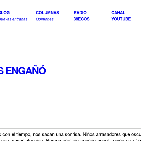
BLOG
COLUMNAS
RADIO
CANAL
38ECOS
YOUTUBE
Nuevas entradas
Opiniones
S ENGAÑÓ
stas con el tiempo, nos sacan una sonrisa. Niños arrasadores que osc
 con mayor atención. Rememorar sin sonrojo
aquel
¿quién es el 