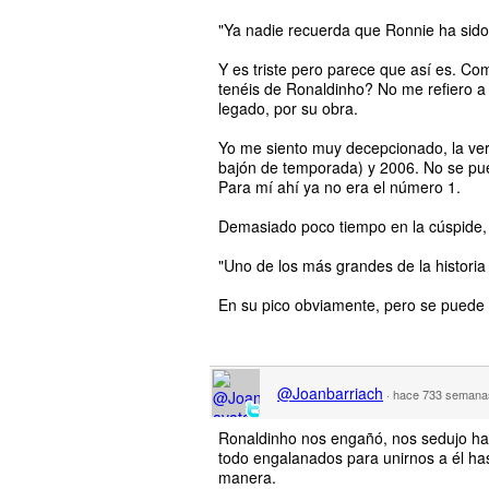
"Ya nadie recuerda que Ronnie ha sido l
Y es triste pero parece que así es. Co
tenéis de Ronaldinho? No me refiero a fu
legado, por su obra.
Yo me siento muy decepcionado, la verd
bajón de temporada) y 2006. No se pued
Para mí ahí ya no era el número 1.
Demasiado poco tiempo en la cúspide, 
"Uno de los más grandes de la historia
En su pico obviamente, pero se puede 
@Joanbarriach
·
hace 733 semana
Ronaldinho nos engañó, nos sedujo hast
todo engalanados para unirnos a él hast
manera.