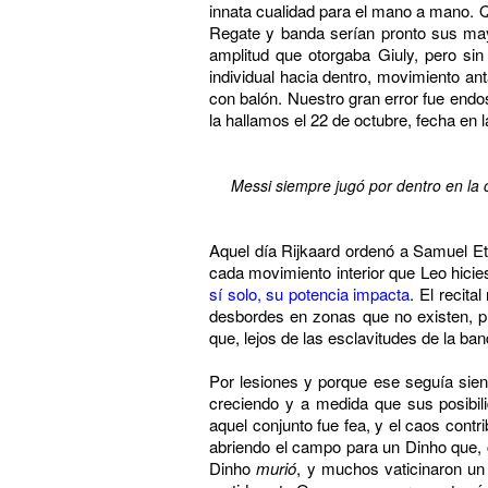
innata cualidad para el mano a mano. Q
Regate y banda serían pronto sus may
amplitud que otorgaba Giuly, pero si
individual hacia dentro, movimiento a
con balón. Nuestro gran error fue endos
la hallamos el 22 de octubre, fecha en
Messi siempre jugó por dentro en la 
Aquel día Rijkaard ordenó a Samuel E
cada movimiento interior que Leo hicie
sí solo, su potencia impacta
. El recit
desbordes en zonas que no existen, pr
que, lejos de las esclavitudes de la ban
Por lesiones y porque ese seguía sien
creciendo y a medida que sus posibil
aquel conjunto fue fea, y el caos con
abriendo el campo para un Dinho que, c
Dinho
murió
, y muchos vaticinaron un