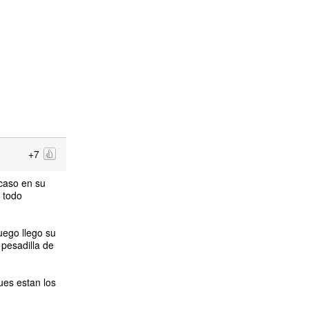
+7
caso en su
e todo
ego llego su
 pesadilla de
ues estan los