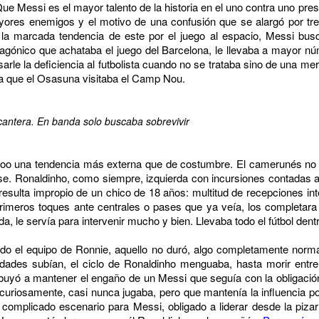
ue Messi es el mayor talento de la historia en el uno contra uno pres
ores enemigos y el motivo de una confusión que se alargó por tr
n la marcada tendencia de este por el juego al espacio, Messi b
ntagónico que achataba el juego del Barcelona, le llevaba a mayor n
arle la deficiencia al futbolista cuando no se trataba sino de una m
 la que el Osasuna visitaba el Camp Nou.
cantera. En banda solo buscaba sobrevivir
too una tendencia más externa que de costumbre. El camerunés no p
se. Ronaldinho, como siempre, izquierda con incursiones contadas a
al resulta impropio de un chico de 18 años: multitud de recepciones i
imeros toques ante centrales o pases que ya veía, los completara 
da, le servía para intervenir mucho y bien. Llevaba todo el fútbol dent
do el equipo de Ronnie, aquello no duró, algo completamente norm
idades subían, el ciclo de Ronaldinho menguaba, hasta morir entre
tribuyó a mantener el engaño de un Messi que seguía con la obligaci
uriosamente, casi nunca jugaba, pero que mantenía la influencia po
 complicado escenario para Messi, obligado a liderar desde la piza