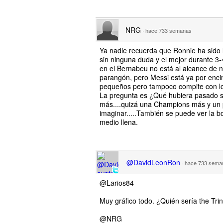
NRG
·
hace 733 semanas
Ya nadie recuerda que Ronnie ha sido la
sin ninguna duda y el mejor durante 3-4
en el Bernabeu no está al alcance de n
parangón, pero Messi está ya por enc
pequeños pero tampoco compite con los 
La pregunta es ¿Qué hubiera pasado si
más....quizá una Champions más y un p
imaginar.....También se puede ver la b
medio llena.
@DavidLeonRon
·
hace 733 sema
@Larios84
Muy gráfico todo. ¿Quién sería the Trini
@NRG