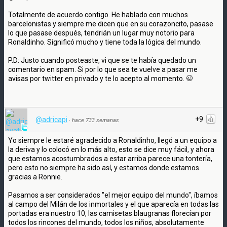
Totalmente de acuerdo contigo. He hablado con muchos
barcelonistas y siempre me dicen que en su corazoncito, pasase
lo que pasase después, tendrián un lugar muy notorio para
Ronaldinho. Significó mucho y tiene toda la lógica del mundo.
P.D: Justo cuando posteaste, vi que se te había quedado un
comentario en spam. Si por lo que sea te vuelve a pasar me
avisas por twitter en privado y te lo acepto al momento.
+9
@adricapi
·
hace 733 semanas
Yo siempre le estaré agradecido a Ronaldinho, llegó a un equipo a
la deriva y lo colocó en lo más alto, esto se dice muy fácil, y ahora
que estamos acostumbrados a estar arriba parece una tontería,
pero esto no siempre ha sido así, y estamos donde estamos
gracias a Ronnie.
Pasamos a ser considerados "el mejor equipo del mundo", íbamos
al campo del Milán de los inmortales y el que aparecía en todas las
portadas era nuestro 10, las camisetas blaugranas florecían por
todos los rincones del mundo, todos los niños, absolutamente