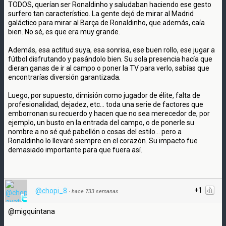
TODOS, querían ser Ronaldinho y saludaban haciendo ese gesto
surfero tan característico. La gente dejó de mirar al Madrid
galáctico para mirar al Barça de Ronaldinho, que además, caía
bien. No sé, es que era muy grande.
Además, esa actitud suya, esa sonrisa, ese buen rollo, ese jugar a
fútbol disfrutando y pasándolo bien. Su sola presencia hacía que
dieran ganas de ir al campo o poner la TV para verlo, sabías que
encontrarías diversión garantizada.
Luego, por supuesto, dimisión como jugador de élite, falta de
profesionalidad, dejadez, etc... toda una serie de factores que
emborronan su recuerdo y hacen que no sea merecedor de, por
ejemplo, un busto en la entrada del campo, o de ponerle su
nombre a no sé qué pabellón o cosas del estilo... pero a
Ronaldinho lo llevaré siempre en el corazón. Su impacto fue
demasiado importante para que fuera así.
+1
@chopi_8
·
hace 733 semanas
@migquintana