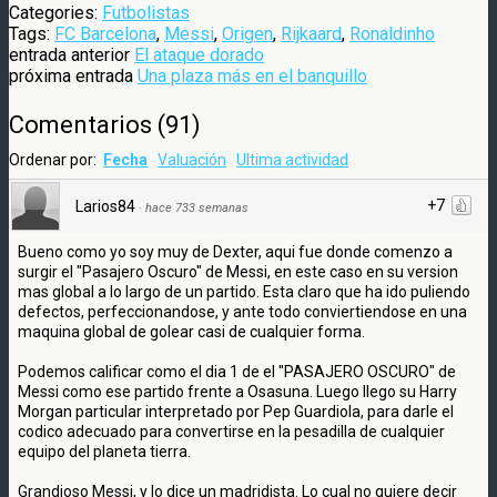
Categories:
Futbolistas
Tags:
FC Barcelona
,
Messi
,
Origen
,
Rijkaard
,
Ronaldinho
entrada anterior
El ataque dorado
próxima entrada
Una plaza más en el banquillo
Comentarios
(
91
)
Ordenar por:
Fecha
Valuación
Ultima actividad
+7
Larios84
·
hace 733 semanas
Bueno como yo soy muy de Dexter, aqui fue donde comenzo a
surgir el "Pasajero Oscuro" de Messi, en este caso en su version
mas global a lo largo de un partido. Esta claro que ha ido puliendo
defectos, perfeccionandose, y ante todo conviertiendose en una
maquina global de golear casi de cualquier forma.
Podemos calificar como el dia 1 de el "PASAJERO OSCURO" de
Messi como ese partido frente a Osasuna. Luego llego su Harry
Morgan particular interpretado por Pep Guardiola, para darle el
codico adecuado para convertirse en la pesadilla de cualquier
equipo del planeta tierra.
Grandioso Messi, y lo dice un madridista. Lo cual no quiere decir