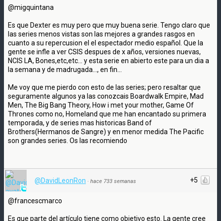
@migquintana
Es que Dexter es muy pero que muy buena serie. Tengo claro que
las series menos vistas son las mejores a grandes rasgos en
cuanto a su repercusion el el espectador medio español. Que la
gente se infle a ver CSIS despues de x años, versiones nuevas,
NCIS LA, Bones,etc,etc... y esta serie en abierto este para un dia a
la semana y de madrugada..., en fin...
Me voy que me pierdo con esto de las series; pero resaltar que
seguramente algunos ya las conozcais Boardwalk Empire, Mad
Men, The Big Bang Theory, How i met your mother, Game Of
Thrones como no, Homeland que me han encantado su primera
temporada, y de series mas historicas Band of
Brothers(Hermanos de Sangre) y en menor medida The Pacific
son grandes series. Os las recomiendo
+5
@DavidLeonRon
·
hace 733 semanas
@francescmarco
Es que parte del artículo tiene como objetivo esto. La gente cree