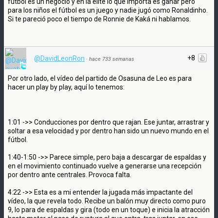
fútbol es un negocio y en la élite lo que importa es ganar pero
para los niños el fútbol es un juego y nadie jugó como Ronaldinho.
Si te pareció poco el tiempo de Ronnie de Kaká ni hablamos.
+8
@DavidLeonRon
·
hace 733 semanas
Por otro lado, el vídeo del partido de Osasuna de Leo es para
hacer un play by play, aquí lo tenemos:
1:01 ->> Conducciones por dentro que rajan. Ese juntar, arrastrar y
soltar a esa velocidad y por dentro han sido un nuevo mundo en el
fútbol.
1:40-1:50 ->> Parece simple, pero baja a descargar de espaldas y
en el movimiento continuado vuelve a generarse una recepción
por dentro ante centrales. Provoca falta.
4:22 ->> Esta es a mi entender la jugada más impactante del
vídeo, la que revela todo. Recibe un balón muy directo como puro
9, lo para de espaldas y gira (todo en un toque) e inicia la atracción