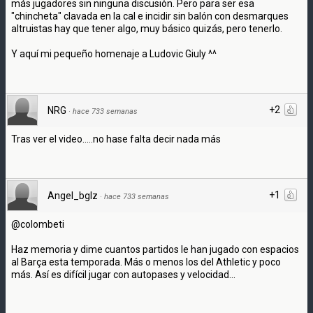
más jugadores sin ninguna discusión. Pero para ser esa
"chincheta" clavada en la cal e incidir sin balón con desmarques
altruistas hay que tener algo, muy básico quizás, pero tenerlo.
Y aquí mi pequeño homenaje a Ludovic Giuly ^^
+2
NRG
·
hace 733 semanas
Tras ver el video.....no hase falta decir nada más
+1
Angel_bglz
·
hace 733 semanas
@colombeti
Haz memoria y dime cuantos partidos le han jugado con espacios
al Barça esta temporada. Más o menos los del Athletic y poco
más. Así es difícil jugar con autopases y velocidad...