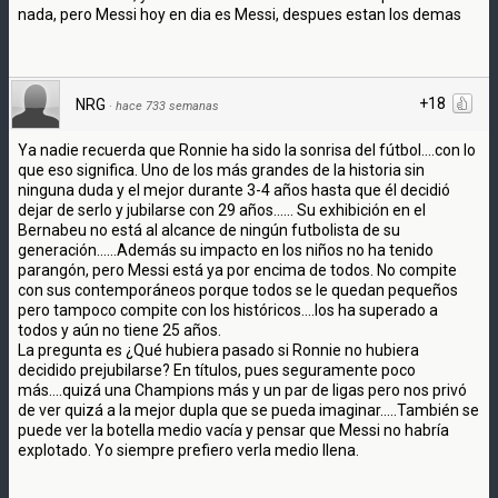
nada, pero Messi hoy en dia es Messi, despues estan los demas
+18
NRG
·
hace 733 semanas
Ya nadie recuerda que Ronnie ha sido la sonrisa del fútbol....con lo
que eso significa. Uno de los más grandes de la historia sin
ninguna duda y el mejor durante 3-4 años hasta que él decidió
dejar de serlo y jubilarse con 29 años...... Su exhibición en el
Bernabeu no está al alcance de ningún futbolista de su
generación......Además su impacto en los niños no ha tenido
parangón, pero Messi está ya por encima de todos. No compite
con sus contemporáneos porque todos se le quedan pequeños
pero tampoco compite con los históricos....los ha superado a
todos y aún no tiene 25 años.
La pregunta es ¿Qué hubiera pasado si Ronnie no hubiera
decidido prejubilarse? En títulos, pues seguramente poco
más....quizá una Champions más y un par de ligas pero nos privó
de ver quizá a la mejor dupla que se pueda imaginar.....También se
puede ver la botella medio vacía y pensar que Messi no habría
explotado. Yo siempre prefiero verla medio llena.