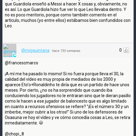
que Guardiola enseñó a Messi a hacer X cosas y, obviamente, no
es así. Lo que Guardiola hizo fue ver lo que Leo llevaba dentro. Y
no es poco meritorio, porque como también comento en el
artículo, muchos (yo entre ellos) estábamos bien confundidos con
Leo.
0
@migquintana
·
hace 733 semanas
@francescmarco
¡A mí me ha pasado lo mismo! Si no fuera porque lleva el 30, la
calidad del vídeo es muy propia de mediados de los 2000 y
aparece Eto'o+Ronaldinho te diría que es un partido de hace unos
meses. Por cierto, ¿no os ha sorprendido que cuando iba
conduciendo los jugadores no le entraran sino que le dieran pasillo
como le hacen a ese jugador de baloncesto que es algo limitado
en cuanto a recursos ofensivos se refiere? ''¡Es el número 30 y un
imberbe, mejor cubrir a los otros!'' Si uno de los defensores de
Osasuna ve hoy el vídeo y ve cómo concedía cosas a Leo, se retira
inmediatamente.
@chopi_8