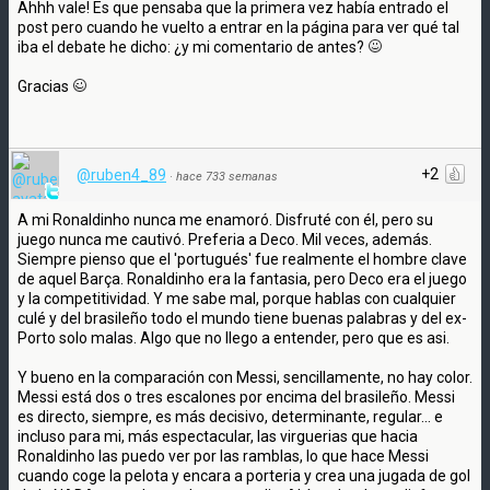
Ahhh vale! Es que pensaba que la primera vez había entrado el
post pero cuando he vuelto a entrar en la página para ver qué tal
iba el debate he dicho: ¿y mi comentario de antes?
Gracias
+2
@ruben4_89
·
hace 733 semanas
A mi Ronaldinho nunca me enamoró. Disfruté con él, pero su
juego nunca me cautivó. Preferia a Deco. Mil veces, además.
Siempre pienso que el 'portugués' fue realmente el hombre clave
de aquel Barça. Ronaldinho era la fantasia, pero Deco era el juego
y la competitividad. Y me sabe mal, porque hablas con cualquier
culé y del brasileño todo el mundo tiene buenas palabras y del ex-
Porto solo malas. Algo que no llego a entender, pero que es asi.
Y bueno en la comparación con Messi, sencillamente, no hay color.
Messi está dos o tres escalones por encima del brasileño. Messi
es directo, siempre, es más decisivo, determinante, regular... e
incluso para mi, más espectacular, las virguerias que hacia
Ronaldinho las puedo ver por las ramblas, lo que hace Messi
cuando coge la pelota y encara a porteria y crea una jugada de gol