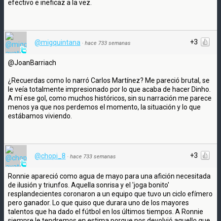
efectivo e ineficaz a la vez.
+3
@migquintana
·
hace 733 semanas
@JoanBarriach
¿Recuerdas como lo narró Carlos Martínez? Me pareció brutal, se
le veía totalmente impresionado por lo que acaba de hacer Dinho.
A mí ese gol, como muchos históricos, sin su narración me parece
menos ya que nos perdemos el momento, la situación y lo que
estábamos viviendo.
+3
@chopi_8
·
hace 733 semanas
Ronnie apareció como agua de mayo para una afición necesitada
de ilusión y triunfos. Aquella sonrisa y el 'joga bonito'
resplandecientes coronaron a un equipo que tuvo un ciclo efímero
pero ganador. Lo que quiso que durara uno de los mayores
talentos que ha dado el fútbol en los últimos tiempos. A Ronnie
siempre le tendremos en estima porque nos devolvió aquello que