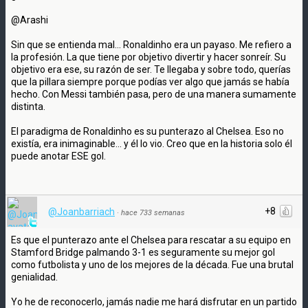
@Arashi
Sin que se entienda mal... Ronaldinho era un payaso. Me refiero a
la profesión. La que tiene por objetivo divertir y hacer sonreír. Su
objetivo era ese, su razón de ser. Te llegaba y sobre todo, querías
que la pillara siempre porque podías ver algo que jamás se había
hecho. Con Messi también pasa, pero de una manera sumamente
distinta.
El paradigma de Ronaldinho es su punterazo al Chelsea. Eso no
existía, era inimaginable... y él lo vio. Creo que en la historia solo él
puede anotar ESE gol.
+8
@Joanbarriach
·
hace 733 semanas
Es que el punterazo ante el Chelsea para rescatar a su equipo en
Stamford Bridge palmando 3-1 es seguramente su mejor gol
como futbolista y uno de los mejores de la década. Fue una brutal
genialidad.
Yo he de reconocerlo, jamás nadie me hará disfrutar en un partido