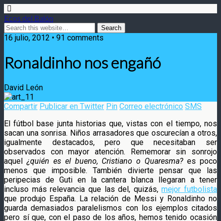
Ecos del Balón
16 julio, 2012 • 91 comments
Ronaldinho nos engañó
David León
Compartir
Publicar en Twitter
Pin
Correo electrónico
SMS
El fútbol base junta historias que, vistas con el tiempo, nos
sacan una sonrisa. Niños arrasadores que oscurecían a otros,
igualmente destacados, pero que necesitaban ser
observados con mayor atención. Rememorar sin sonrojo
aquel
¿quién es el bueno, Cristiano o Quaresma?
es poco
menos que imposible. También divierte pensar que las
peripecias de Guti en la cantera blanca llegaran a tener
incluso más relevancia que las del, quizás,
mejor futbolista
que produjo España. La relación de Messi y Ronaldinho no
guarda demasiados paralelismos con los ejemplos citados
pero sí que, con el paso de los años, hemos tenido ocasión