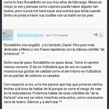
como lo hizo Ronaldinho en sus tres años de liderazgo. Messi es
mejor, lo ves y piensas como cojones puede haber alguien tan
bueno, pero nunca me hará sacar esa sonrisa que tenía cuando
Dinho se ponía a hacer sus cosillas con un balón en los pies.
+5
@SharkGutierrez
·
hace 733 semanas
Ronaldinho nos engañó...y tu también, David. Otro post más
dedicado a Messi y con frases lapidarias con la clásica coletilla "de
la historia". ^^
Dicho sea de paso, Ronaldinho no quiso durar. Tomó el camino
menos correcto. El de ex-futbolista que de vez en cuando
muestra sus gotitas de calidad como el del mismo ex-futbolista
en un partido de solteros vs casados.
Con respecto a Leo, a mi me parece que hay que ponerse ciertos
límites a la hora de hablar de él porque se corre el riesgo de caer
en la redundancia. Podemos hablar de esas coletillas de "de la
historia" una vez se retire, mientras esta activo, como una buena
obra de teatro. Silencio y a disfrutar ^^