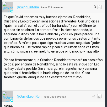
+3
@migquintana
·
hace 733 semanas
Es que David, tenemos muy buenos ejemplos. Ronaldinho,
Cristiano y Leo provocan sensaciones diferentes. Con uno dices
''qué maravilla'', con el otro ''qué barbaridad'' y con el último te
quedas sin palabras. La primera frase lo dices sonriendo, la
segunda lo dices con la boca abierta y con Leo, pues parece una
combinación de las dos que provoca poner unos gestos un tanto
extraños. A mí me pasa que digo muchas veces seguidas: ''joder,
qué bueno es''. De forma rápida y con el volumen cada vez más
alto, cómo si para creérmelo tuviera que oírlo mucho y muy alto.
Pienso firmemente que Cristiano Ronaldo terminará un escalafón
(o dos) por encima de Ronaldinho, si no lo está ya, y que con Leo
no hay debate posible. Sin embargo, el magnetismo y carisma
que tenía el brasileño ni lo huele ninguno de los dos. Y eso
también queda, aunque no sea estrictamente fútbol.
+1
@DavidLeonRon
·
hace 733 semanas
@NRG