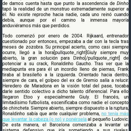
de darnos cuenta hasta que punto la ascendencia de
Dinho
tapó la realidad de un monstruo extremadamente superior a
él. No existe reproche hacia nadie, cada uno reinó cuando
debía, aunque por el camino la inmensa mayoría
anduviéramos más que perdidos.
Todo comenzó por enero de 2004. Rijkaard, entrenador
cuestionado por entonces, empezaba a dar con la tecla tras
meses de zozobra. Su principal acierto, como casi siempre
ocurre, llegó a la hora[pullquote_right]Giuly siempre muy
abierto, la gran solución para Dinho[/pullquote_right] de
potenciar a su crack, Ronaldinho Gaucho. Tras ver que la
mediapunta era para él un incordio lleno de piernas, Frank
tiraba al brasileño a la izquierda. Orientado hacia dentro,
siempre de cara, el golpeo del ex de Gremio salía a relucir.
Heredero de Maradona en la visión total del pase, tocaba
darle sentido colectivo a dicho talento diferencial. Para ello
llegaron Etoo y especialmente Giuly. El francés, un
limitadísimo futbolista, escenificaba como nadie el concepto
de
chincheta
. Siempre abierto, siempre dispuesto a la ruptura,
Ronaldinho sabía que ante cualquier problema,
no tenía más
que levantar la cabeza (o no) y ponérsela
al pequeño Ludovic.
De esta manera, el Barcelona comenzaba a levantar un
sistema defensivo que iría sometiendo a sus rivales.