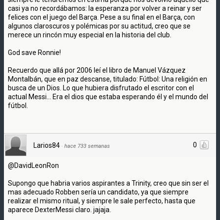
casi ya no recordábamos: la esperanza por volver a reinar y ser
felices con el juego del Barça. Pese a su final en el Barça, con
algunos claroscuros y polémicas por su actitud, creo que se
merece un rincón muy especial en la historia del club.
God save Ronnie!
Recuerdo que allá por 2006 leí el libro de Manuel Vázquez
Montalbán, que en paz descanse, titulado: Fútbol: Una religión en
busca de un Dios. Lo que hubiera disfrutado el escritor con el
actual Messi... Era el dios que estaba esperando él y el mundo del
fútbol.
0
Larios84
·
hace 733 semanas
@DavidLeonRon
Supongo que habria varios aspirantes a Trinity, creo que sin ser el
mas adecuado Robben sería un candidato, ya que siempre
realizar el mismo ritual, y siempre le sale perfecto, hasta que
aparece DexterMessi claro. jajaja.