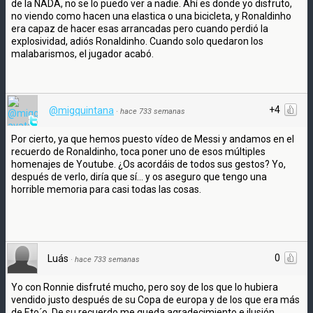
de la NADA, no se lo puedo ver a nadie. Ahí es donde yo disfruto,
no viendo como hacen una elastica o una bicicleta, y Ronaldinho
era capaz de hacer esas arrancadas pero cuando perdió la
explosividad, adiós Ronaldinho. Cuando solo quedaron los
malabarismos, el jugador acabó.
+4
@migquintana
·
hace 733 semanas
Por cierto, ya que hemos puesto vídeo de Messi y andamos en el
recuerdo de Ronaldinho, toca poner uno de esos múltiples
homenajes de Youtube. ¿Os acordáis de todos sus gestos? Yo,
después de verlo, diría que sí... y os aseguro que tengo una
horrible memoria para casi todas las cosas.
0
Luás
·
hace 733 semanas
Yo con Ronnie disfruté mucho, pero soy de los que lo hubiera
vendido justo después de su Copa de europa y de los que era más
de Eto´o. De su recuerdo me queda agradecimiento e ilusión