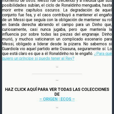
momento de otros. Messi fue creciendo y a medida que sus
posibilidades subían, el ciclo de Ronaldinho menguaba, hasta
morir entre capítulos oscuros. La degradación de aquel
conjunto fue fea, y el caos contribuyó a mantener el engaño
de un Messi que seguía con la obligación de mantener su rol
en banda derecha abriendo el campo para un Dinho que,
curiosamente, casi nunca jugaba, pero que mantenía la
influencia por sobre todas las piezas del engranaje. Dinho
murió
, y muchos vaticinaron un complicado escenario para
Messi, obligado a liderar desde la pizarra. No sabemos si
Guardiola vio aquel partido ante Osasuna, seguramente sí. Lo
que está claro es que a él Ronaldinho no le engañó.
¿Para qué
quiero un príncipe si puedo tener al Rey?
···
···
HAZ CLICK AQUÍ PARA VER TODAS LAS COLECCIONES
DE
– ORIGEN | ECOS –
···