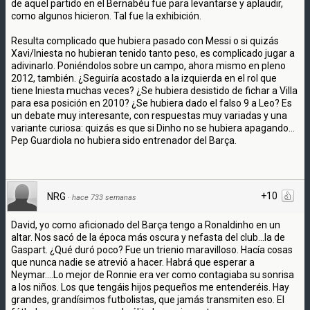
de aquel partido en el Bernabéu fue para levantarse y aplaudir,
como algunos hicieron. Tal fue la exhibición.
Resulta complicado que hubiera pasado con Messi o si quizás
Xavi/Iniesta no hubieran tenido tanto peso, es complicado jugar a
adivinarlo. Poniéndolos sobre un campo, ahora mismo en pleno
2012, también. ¿Seguiría acostado a la izquierda en el rol que
tiene Iniesta muchas veces? ¿Se hubiera desistido de fichar a Villa
para esa posición en 2010? ¿Se hubiera dado el falso 9 a Leo? Es
un debate muy interesante, con respuestas muy variadas y una
variante curiosa: quizás es que si Dinho no se hubiera apagando...
Pep Guardiola no hubiera sido entrenador del Barça.
+10
NRG
·
hace 733 semanas
David, yo como aficionado del Barça tengo a Ronaldinho en un
altar. Nos sacó de la época más oscura y nefasta del club...la de
Gaspart. ¿Qué duró poco? Fue un trienio maravilloso. Hacía cosas
que nunca nadie se atrevió a hacer. Habrá que esperar a
Neymar....Lo mejor de Ronnie era ver como contagiaba su sonrisa
a los niños. Los que tengáis hijos pequeños me entenderéis. Hay
grandes, grandísimos futbolistas, que jamás transmiten eso. El