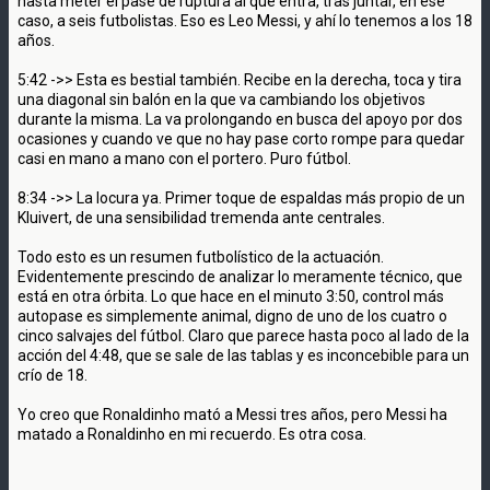
hasta meter el pase de ruptura al que entra, tras juntar, en ese
caso, a seis futbolistas. Eso es Leo Messi, y ahí lo tenemos a los 18
años.
5:42 ->> Esta es bestial también. Recibe en la derecha, toca y tira
una diagonal sin balón en la que va cambiando los objetivos
durante la misma. La va prolongando en busca del apoyo por dos
ocasiones y cuando ve que no hay pase corto rompe para quedar
casi en mano a mano con el portero. Puro fútbol.
8:34 ->> La locura ya. Primer toque de espaldas más propio de un
Kluivert, de una sensibilidad tremenda ante centrales.
Todo esto es un resumen futbolístico de la actuación.
Evidentemente prescindo de analizar lo meramente técnico, que
está en otra órbita. Lo que hace en el minuto 3:50, control más
autopase es simplemente animal, digno de uno de los cuatro o
cinco salvajes del fútbol. Claro que parece hasta poco al lado de la
acción del 4:48, que se sale de las tablas y es inconcebible para un
crío de 18.
Yo creo que Ronaldinho mató a Messi tres años, pero Messi ha
matado a Ronaldinho en mi recuerdo. Es otra cosa.