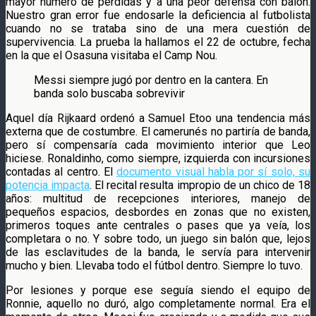
mayor número de pérdidas y a una peor defensa con balón.
Nuestro gran error fue endosarle la deficiencia al futbolista
cuando no se trataba sino de una mera cuestión de
supervivencia. La prueba la hallamos el 22 de octubre, fecha
en la que el Osasuna visitaba el Camp Nou.
Messi siempre jugó por dentro en la cantera. En
banda solo buscaba sobrevivir
Aquel día Rijkaard ordenó a Samuel Etoo una tendencia más
externa que de costumbre. El camerunés no partiría de banda,
pero sí compensaría cada movimiento interior que Leo
hiciese. Ronaldinho, como siempre, izquierda con incursiones
contadas al centro. El
documento visual habla por sí solo, su
potencia impacta
. El recital resulta impropio de un chico de 18
años: multitud de recepciones interiores, manejo de
pequeños espacios, desbordes en zonas que no existen,
primeros toques ante centrales o pases que ya veía, los
completara o no. Y sobre todo, un juego sin balón que, lejos
de las esclavitudes de la banda, le servía para intervenir
mucho y bien. Llevaba todo el fútbol dentro. Siempre lo tuvo.
Por lesiones y porque ese seguía siendo el equipo de
Ronnie, aquello no duró, algo completamente normal. Era el