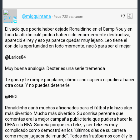
+7
@migquintana
·
hace 733 semanas
El vacío que podría haber dejado Ronaldinho en el Camp Nou y en
toda la afición culé podría haber sido enormemente destructiva,
apareció el rey y eso ya parece quedar muy lejano. Leo tiene el
don de la oportunidad en todo momento, nació para ser el mejor.
@Larios84
Muy buena analogía. Dexter es una serie tremenda.
Te gana y te rompe por placer, cómo si no supiera ni pudiera hacer
otra cosa. Y no puedes detenerle.
@NRG
Ronaldinho ganó muchos aficionados para el fútbol y lo hizo algo
más divertido. Mucho más divertido. Su sonrisa perenne que
comentas era la mejor campaña publicitaria que pudiera hacer la
UEFA o la FIFA. Sonreía porque era feliz, y ser feliz es muy
complicado como demostró en los ''últimos días de su carrera
como mejor jugador del mundo''. Todos disfrutábamos con él y lo