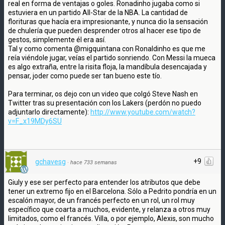
real en forma de ventajas o goles. Ronadinho jugaba como si
estuviera en un partido All-Star de la NBA. La cantidad de
florituras que hacía era impresionante, y nunca dio la sensación
de chulería que pueden desprender otros al hacer ese tipo de
gestos, simplemente él era así.
Tal y como comenta @migquintana con Ronaldinho es que me
reía viéndole jugar, veías el partido sonriendo. Con Messi la mueca
es algo extraña, entre la risita floja, la mandíbula desencajada y
pensar, joder como puede ser tan bueno este tío.
Para terminar, os dejo con un video que colgó Steve Nash en
Twitter tras su presentación con los Lakers (perdón no puedo
adjuntarlo directamente):
http://www.youtube.com/watch?
v=F_x19MDy6SU
+9
gchavesg
·
hace 733 semanas
Giuly y ese ser perfecto para entender los atributos que debe
tener un extremo fijo en el Barcelona. Sólo a Pedrito pondría en un
escalón mayor, de un francés perfecto en un rol, un rol muy
específico que coarta a muchos, evidente, y relanza a otros muy
limitados, como el francés. Villa, o por ejemplo, Alexis, son mucho