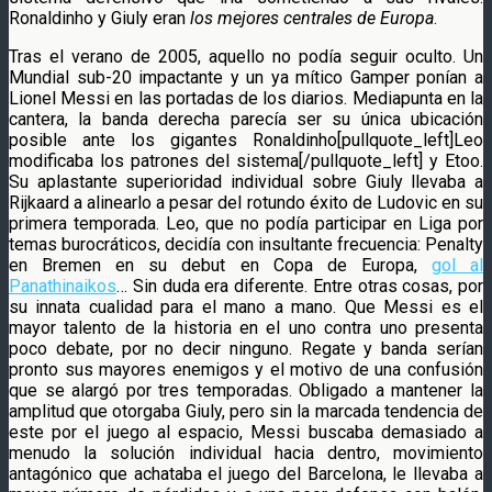
Ronaldinho y Giuly eran
los mejores centrales de Europa
.
Tras el verano de 2005, aquello no podía seguir oculto. Un
Mundial sub-20 impactante y un ya mítico Gamper ponían a
Lionel Messi en las portadas de los diarios. Mediapunta en la
cantera, la banda derecha parecía ser su única ubicación
posible ante los gigantes Ronaldinho[pullquote_left]Leo
modificaba los patrones del sistema[/pullquote_left] y Etoo.
Su aplastante superioridad individual sobre Giuly llevaba a
Rijkaard a alinearlo a pesar del rotundo éxito de Ludovic en su
primera temporada. Leo, que no podía participar en Liga por
temas burocráticos, decidía con insultante frecuencia: Penalty
en Bremen en su debut en Copa de Europa,
gol al
Panathinaikos
… Sin duda era diferente. Entre otras cosas, por
su innata cualidad para el mano a mano. Que Messi es el
mayor talento de la historia en el uno contra uno presenta
poco debate, por no decir ninguno. Regate y banda serían
pronto sus mayores enemigos y el motivo de una confusión
que se alargó por tres temporadas. Obligado a mantener la
amplitud que otorgaba Giuly, pero sin la marcada tendencia de
este por el juego al espacio, Messi buscaba demasiado a
menudo la solución individual hacia dentro, movimiento
antagónico que achataba el juego del Barcelona, le llevaba a