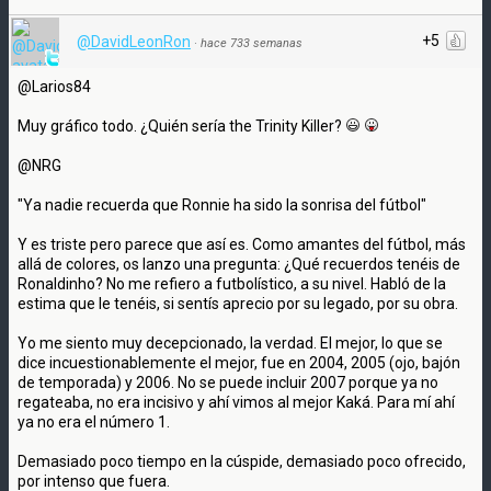
+5
@DavidLeonRon
·
hace 733 semanas
@Larios84
Muy gráfico todo. ¿Quién sería the Trinity Killer?
@NRG
"Ya nadie recuerda que Ronnie ha sido la sonrisa del fútbol"
Y es triste pero parece que así es. Como amantes del fútbol, más
allá de colores, os lanzo una pregunta: ¿Qué recuerdos tenéis de
Ronaldinho? No me refiero a futbolístico, a su nivel. Habló de la
estima que le tenéis, si sentís aprecio por su legado, por su obra.
Yo me siento muy decepcionado, la verdad. El mejor, lo que se
dice incuestionablemente el mejor, fue en 2004, 2005 (ojo, bajón
de temporada) y 2006. No se puede incluir 2007 porque ya no
regateaba, no era incisivo y ahí vimos al mejor Kaká. Para mí ahí
ya no era el número 1.
Demasiado poco tiempo en la cúspide, demasiado poco ofrecido,
por intenso que fuera.