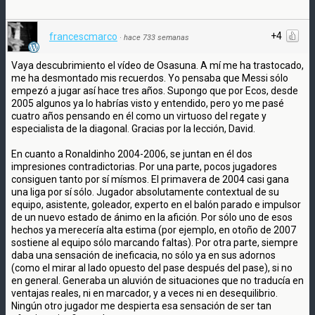
+4
francescmarco
·
hace 733 semanas
Vaya descubrimiento el vídeo de Osasuna. A mí me ha trastocado,
me ha desmontado mis recuerdos. Yo pensaba que Messi sólo
empezó a jugar así hace tres años. Supongo que por Ecos, desde
2005 algunos ya lo habrías visto y entendido, pero yo me pasé
cuatro años pensando en él como un virtuoso del regate y
especialista de la diagonal. Gracias por la lección, David.
En cuanto a Ronaldinho 2004-2006, se juntan en él dos
impresiones contradictorias. Por una parte, pocos jugadores
consiguen tanto por sí mísmos. El primavera de 2004 casi gana
una liga por sí sólo. Jugador absolutamente contextual de su
equipo, asistente, goleador, experto en el balón parado e impulsor
de un nuevo estado de ánimo en la afición. Por sólo uno de esos
hechos ya merecería alta estima (por ejemplo, en otoño de 2007
sostiene al equipo sólo marcando faltas). Por otra parte, siempre
daba una sensación de ineficacia, no sólo ya en sus adornos
(como el mirar al lado opuesto del pase después del pase), si no
en general. Generaba un aluvión de situaciones que no traducía en
ventajas reales, ni en marcador, y a veces ni en desequilibrio.
Ningún otro jugador me despierta esa sensación de ser tan