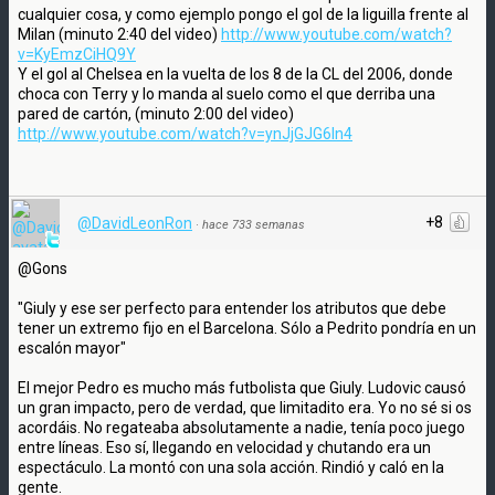
cualquier cosa, y como ejemplo pongo el gol de la liguilla frente al
Milan (minuto 2:40 del video)
http://www.youtube.com/watch?
v=KyEmzCiHQ9Y
Y el gol al Chelsea en la vuelta de los 8 de la CL del 2006, donde
choca con Terry y lo manda al suelo como el que derriba una
pared de cartón, (minuto 2:00 del video)
http://www.youtube.com/watch?v=ynJjGJG6ln4
+8
@DavidLeonRon
·
hace 733 semanas
@Gons
"Giuly y ese ser perfecto para entender los atributos que debe
tener un extremo fijo en el Barcelona. Sólo a Pedrito pondría en un
escalón mayor"
El mejor Pedro es mucho más futbolista que Giuly. Ludovic causó
un gran impacto, pero de verdad, que limitadito era. Yo no sé si os
acordáis. No regateaba absolutamente a nadie, tenía poco juego
entre líneas. Eso sí, llegando en velocidad y chutando era un
espectáculo. La montó con una sola acción. Rindió y caló en la
gente.