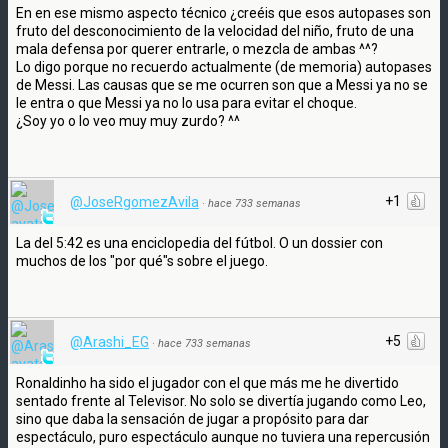
En en ese mismo aspecto técnico ¿creéis que esos autopases son
fruto del desconocimiento de la velocidad del niño, fruto de una
mala defensa por querer entrarle, o mezcla de ambas ^^?
Lo digo porque no recuerdo actualmente (de memoria) autopases
de Messi. Las causas que se me ocurren son que a Messi ya no se
le entra o que Messi ya no lo usa para evitar el choque.
¿Soy yo o lo veo muy muy zurdo? ^^
+1
@JoseRgomezAvila
·
hace 733 semanas
La del 5:42 es una enciclopedia del fútbol. O un dossier con
muchos de los "por qué"s sobre el juego.
+5
@Arashi_EG
·
hace 733 semanas
Ronaldinho ha sido el jugador con el que más me he divertido
sentado frente al Televisor. No solo se divertía jugando como Leo,
sino que daba la sensación de jugar a propósito para dar
espectáculo, puro espectáculo aunque no tuviera una repercusión