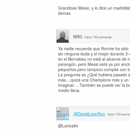
Grandioso Messi, y lo dice un madridis
demas
NRG
·
hace 733 semanas
Ya nadie recuerda que Ronnie ha sido la
sin ninguna duda y el mejor durante 3-4
en el Bernabeu no está al alcance de n
parangón, pero Messi está ya por enc
pequeños pero tampoco compite con los 
La pregunta es ¿Qué hubiera pasado si
más....quizá una Champions más y un p
imaginar.....También se puede ver la b
medio llena.
@DavidLeonRon
·
hace 733 sema
@Larios84