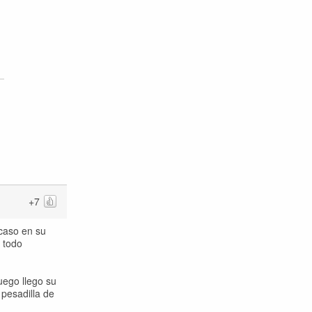
+7
caso en su
e todo
ego llego su
 pesadilla de