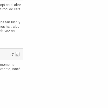
jó en el altar
fútbol de esta
aba tan bien y
nos ha traído
 de vez en
+7
normemente
momento, nació