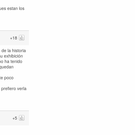
ues estan los
+18
de la historia
Su exhibición
no ha tenido
 quedan
te poco
prefiero verla
+5