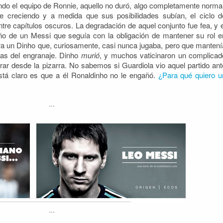
ndo el equipo de Ronnie, aquello no duró, algo completamente normal
 creciendo y a medida que sus posibilidades subían, el ciclo d
re capítulos oscuros. La degradación de aquel conjunto fue fea, y e
ño de un Messi que seguía con la obligación de mantener su rol e
a un Dinho que, curiosamente, casi nunca jugaba, pero que mantení
ezas del engranaje. Dinho
murió
, y muchos vaticinaron un complicad
erar desde la pizarra. No sabemos si Guardiola vio aquel partido ant
tá claro es que a él Ronaldinho no le engañó.
¿Para qué quiero u
···
···