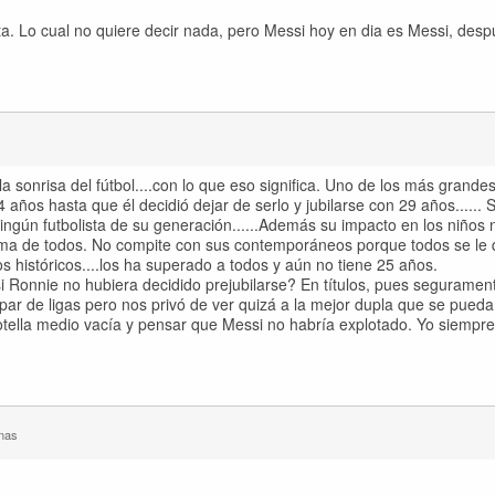
ta. Lo cual no quiere decir nada, pero Messi hoy en dia es Messi, desp
 sonrisa del fútbol....con lo que eso significa. Uno de los más grandes 
 años hasta que él decidió dejar de serlo y jubilarse con 29 años...... 
ingún futbolista de su generación......Además su impacto en los niños 
ima de todos. No compite con sus contemporáneos porque todos se le
históricos....los ha superado a todos y aún no tiene 25 años.
 Ronnie no hubiera decidido prejubilarse? En títulos, pues seguramen
ar de ligas pero nos privó de ver quizá a la mejor dupla que se pueda
otella medio vacía y pensar que Messi no habría explotado. Yo siempre 
nas