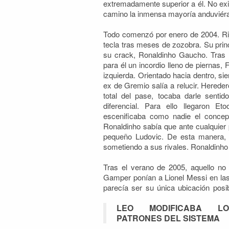
extremadamente superior a él. No exi
camino la inmensa mayoría anduviér
Todo comenzó por enero de 2004. Rij
tecla tras meses de zozobra. Su princ
su crack, Ronaldinho Gaucho. Tras 
para él un incordio lleno de piernas, F
izquierda. Orientado hacia dentro, si
ex de Gremio salía a relucir. Herede
total del pase, tocaba darle sentido
diferencial. Para ello llegaron Et
escenificaba como nadie el conce
Ronaldinho sabía que ante cualquier
pequeño Ludovic. De esta manera, 
sometiendo a sus rivales. Ronaldinho
Tras el verano de 2005, aquello no
Gamper ponían a Lionel Messi en las 
parecía ser su única ubicación posi
LEO MODIFICABA LO
PATRONES DEL SISTEMA