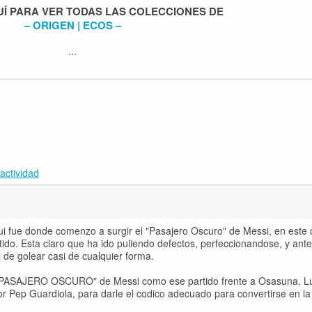
UÍ PARA VER TODAS LAS COLECCIONES DE
– ORIGEN | ECOS –
···
actividad
 fue donde comenzo a surgir el "Pasajero Oscuro" de Messi, en este 
tido. Esta claro que ha ido puliendo defectos, perfeccionandose, y ant
de golear casi de cualquier forma.
l "PASAJERO OSCURO" de Messi como ese partido frente a Osasuna. Lu
or Pep Guardiola, para darle el codico adecuado para convertirse en la