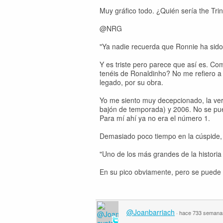
Muy gráfico todo. ¿Quién sería the Trini
@NRG
"Ya nadie recuerda que Ronnie ha sido l
Y es triste pero parece que así es. Co
tenéis de Ronaldinho? No me refiero a fu
legado, por su obra.
Yo me siento muy decepcionado, la verd
bajón de temporada) y 2006. No se pued
Para mí ahí ya no era el número 1.
Demasiado poco tiempo en la cúspide, 
"Uno de los más grandes de la historia
En su pico obviamente, pero se puede 
@Joanbarriach
·
hace 733 semana