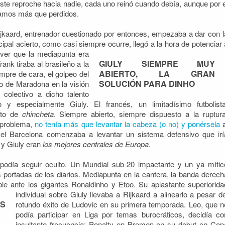
ste reproche hacia nadie, cada uno reinó cuando debía, aunque por e
amos más que perdidos.
kaard, entrenador cuestionado por entonces, empezaba a dar con l
ipal acierto, como casi siempre ocurre, llegó a la hora
de potenciar 
ver que la mediapunta era
GIULY SIEMPRE MUY
rank tiraba al brasileño a la
ABIERTO, LA GRAN
empre de cara, el golpeo del
SOLUCIÓN PARA DINHO
ro de Maradona en la visión
 colectivo a dicho talento
oo y especialmente Giuly. El francés, un limitadísimo futbolista
pto de
chincheta
. Siempre abierto, siempre dispuesto a la ruptura
 problema,
no tenía más que levantar la cabeza (o no) y ponérsela
a
el Barcelona comenzaba a levantar un sistema defensivo que irí
 y Giuly eran
los mejores centrales de Europa
.
 podía seguir oculto. Un Mundial sub-20 impactante y un ya mític
portadas de los diarios. Mediapunta en la cantera, la banda derech
ble ante los gigantes Ronaldinho
y Etoo. Su aplastante superiorida
individual sobre Giuly llevaba a Rijkaard a alinearlo a pesar de
S
rotundo éxito de Ludovic en su primera temporada. Leo, que n
podía participar en Liga por temas burocráticos, decidía co
insultante frecuencia: Penalty en Bremen en su debut en Cop