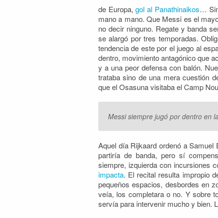
de Europa,
gol al Panathinaikos
… Sin
mano a mano. Que Messi es el mayor t
no decir ninguno. Regate y banda se
se alargó por tres temporadas. Obli
tendencia de este por el juego al es
dentro, movimiento antagónico que ac
y a una peor defensa con balón. Nuest
trataba sino de una mera cuestión de
que el Osasuna visitaba el Camp Nou
Messi siempre jugó por dentro en l
Aquel día Rijkaard ordenó a Samuel
partiría de banda, pero sí compens
siempre, izquierda con incursiones c
impacta
. El recital resulta impropio
pequeños espacios, desbordes en zo
veía, los completara o no. Y sobre to
servía para intervenir mucho y bien. L