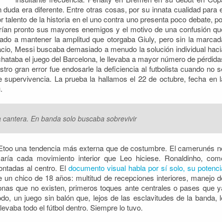
 duda era diferente. Entre otras cosas, por su innata cualidad para e
alento de la historia en el uno contra uno presenta poco debate, po
rían pronto sus mayores enemigos y el motivo de una confusión qu
gado a mantener la amplitud que otorgaba Giuly, pero sin la marcad
pacio, Messi buscaba demasiado a menudo la solución individual haci
hataba el juego del Barcelona, le llevaba a mayor número de pérdida
ro gran error fue endosarle la deficiencia al futbolista cuando no s
 supervivencia. La prueba la hallamos el 22 de octubre, fecha en l
.
a cantera. En banda solo buscaba sobrevivir
 Etoo una tendencia más externa que de costumbre. El camerunés n
aría cada movimiento interior que Leo hiciese. Ronaldinho, com
ontadas al centro. El
documento visual habla por sí solo, su potenci
 de un chico de 18 años: multitud de recepciones interiores, manejo d
nas que no existen, primeros toques ante centrales o pases que y
do, un juego sin balón que, lejos de las esclavitudes de la banda, l
levaba todo el fútbol dentro. Siempre lo tuvo.