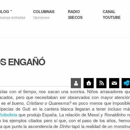
BLOG
COLUMNAS
RADIO
CANAL
38ECOS
YOUTUBE
Nuevas entradas
Opiniones
OS ENGAÑÓ
 vistas con el tiempo, nos sacan una sonrisa. Niños arrasadores qu
tacados, pero que necesitaban ser observados con mayor atención
 es el bueno, Cristiano o Quaresma?
es poco menos que imposible
ipecias de Guti en la cantera blanca llegaran a tener incluso má
futbolista
que produjo España. La relación de Messi y Ronaldinho n
 los ejemplos citados pero sí que, con el paso de los años, hemo
ta que punto la ascendencia de
Dinho
tapó la realidad de un monstru