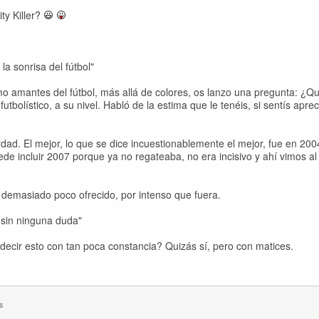
ty Killer?
a sonrisa del fútbol"
mo amantes del fútbol, más allá de colores, os lanzo una pregunta: ¿Q
tbolístico, a su nivel. Habló de la estima que le tenéis, si sentís aprec
ad. El mejor, lo que se dice incuestionablemente el mejor, fue en 2004
e incluir 2007 porque ya no regateaba, no era incisivo y ahí vimos al
demasiado poco ofrecido, por intenso que fuera.
 sin ninguna duda"
decir esto con tan poca constancia? Quizás sí, pero con matices.
s