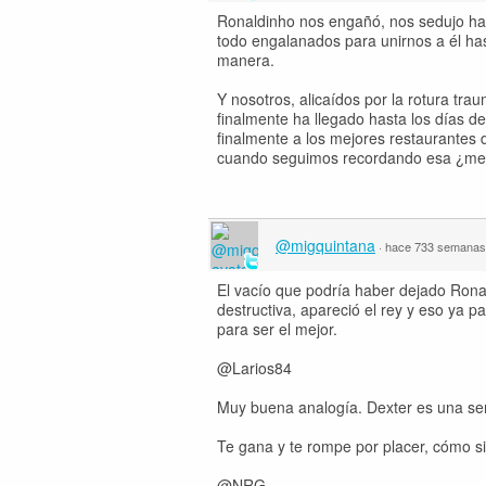
Ronaldinho nos engañó, nos sedujo hast
todo engalanados para unirnos a él hast
manera.
Y nosotros, alicaídos por la rotura tr
finalmente ha llegado hasta los días 
finalmente a los mejores restaurantes
cuando seguimos recordando esa ¿men
@migquintana
·
hace 733 semanas
El vacío que podría haber dejado Rona
destructiva, apareció el rey y eso ya 
para ser el mejor.
@Larios84
Muy buena analogía. Dexter es una se
Te gana y te rompe por placer, cómo si
@NRG