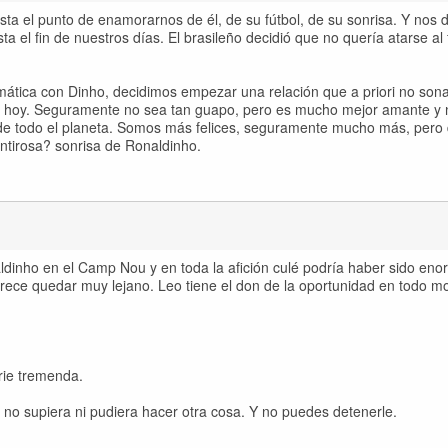
a el punto de enamorarnos de él, de su fútbol, de su sonrisa. Y nos de
a el fin de nuestros días. El brasileño decidió que no quería atarse al 
aumática con Dinho, decidimos empezar una relación que a priori no son
de hoy. Seguramente no sea tan guapo, pero es mucho mejor amante y 
 de todo el planeta. Somos más felices, seguramente mucho más, pero
tirosa? sonrisa de Ronaldinho.
ldinho en el Camp Nou y en toda la afición culé podría haber sido e
parece quedar muy lejano. Leo tiene el don de la oportunidad en todo 
rie tremenda.
 no supiera ni pudiera hacer otra cosa. Y no puedes detenerle.