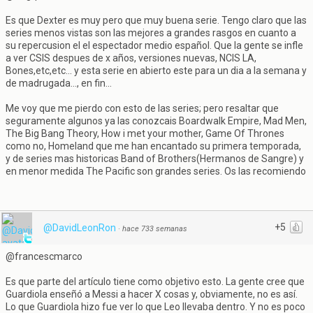
Es que Dexter es muy pero que muy buena serie. Tengo claro que las
series menos vistas son las mejores a grandes rasgos en cuanto a
su repercusion el el espectador medio español. Que la gente se infle
a ver CSIS despues de x años, versiones nuevas, NCIS LA,
Bones,etc,etc... y esta serie en abierto este para un dia a la semana y
de madrugada..., en fin...
Me voy que me pierdo con esto de las series; pero resaltar que
seguramente algunos ya las conozcais Boardwalk Empire, Mad Men,
The Big Bang Theory, How i met your mother, Game Of Thrones
como no, Homeland que me han encantado su primera temporada,
y de series mas historicas Band of Brothers(Hermanos de Sangre) y
en menor medida The Pacific son grandes series. Os las recomiendo
+5
@DavidLeonRon
·
hace 733 semanas
@francescmarco
Es que parte del artículo tiene como objetivo esto. La gente cree que
Guardiola enseñó a Messi a hacer X cosas y, obviamente, no es así.
Lo que Guardiola hizo fue ver lo que Leo llevaba dentro. Y no es poco