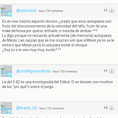
+1
@colombeti
·
hace 733 semanas
En en ese mismo aspecto técnico ¿creéis que esos autopases son
fruto del desconocimiento de la velocidad del niño, fruto de una
mala defensa por querer entrarle, o mezcla de ambas ^^?
Lo digo porque no recuerdo actualmente (de memoria) autopases
de Messi. Las causas que se me ocurren son que a Messi ya no se le
entra o que Messi ya no lo usa para evitar el choque.
¿Soy yo o lo veo muy muy zurdo? ^^
+1
@JoseRgomezAvila
·
hace 733 semanas
La del 5:42 es una enciclopedia del fútbol. O un dossier con muchos
de los "por qué"s sobre el juego.
+5
@Arashi_EG
·
hace 733 semanas