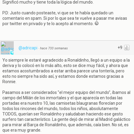
Significó mucho y tiene toda la lógica del mundo.
P.D: Justo cuando posteaste, vi que se te había quedado un
comentario en spam. Si por lo que sea te vuelve a pasar me avisas
por twitter en privado y te lo acepto al momento.
+9
@adricapi
·
hace 733 semanas
Yo siempre le estaré agradecido a Ronaldinho, llegó a un equipo a la
deriva y lo colocó en lo más alto, esto se dice muy fácil, y ahora que
estamos acostumbrados a estar arriba parece una tontería, pero
esto no siempre ha sido así, y estamos donde estamos gracias a
Ronnie.
Pasamos a ser considerados "el mejor equipo del mundo", íbamos al
campo del Milán de los inmortales y el que aparecía en todas las
portadas era nuestro 10, las camisetas blaugranas florecían por
todos los rincones del mundo, todos los niños, absolutamente
TODOS, querían ser Ronaldinho y saludaban haciendo ese gesto
surfero tan característico. La gente dejó de mirar al Madrid galáctico
para mirar al Barça de Ronaldinho, que además, caía bien. No sé, es
que era muy grande.