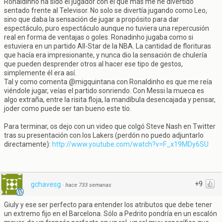
Ronaldinho ha sido el jugador con el que más me he divertido
sentado frente al Televisor. No solo se divertía jugando como Leo,
sino que daba la sensación de jugar a propósito para dar
espectáculo, puro espectáculo aunque no tuviera una repercusión
real en forma de ventajas o goles. Ronadinho jugaba como si
estuviera en un partido All-Star de la NBA. La cantidad de florituras
que hacía era impresionante, y nunca dio la sensación de chulería
que pueden desprender otros al hacer ese tipo de gestos,
simplemente él era así.
Tal y como comenta @migquintana con Ronaldinho es que me reía
viéndole jugar, veías el partido sonriendo. Con Messi la mueca es
algo extraña, entre la risita floja, la mandíbula desencajada y pensar,
joder como puede ser tan bueno este tío.
Para terminar, os dejo con un video que colgó Steve Nash en Twitter
tras su presentación con los Lakers (perdón no puedo adjuntarlo
directamente):
http://www.youtube.com/watch?v=F_x19MDy6SU
+9
gchavesg
·
hace 733 semanas
Giuly y ese ser perfecto para entender los atributos que debe tener
un extremo fijo en el Barcelona. Sólo a Pedrito pondría en un escalón