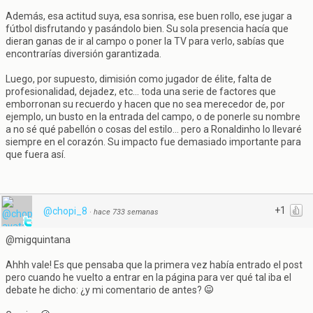
Además, esa actitud suya, esa sonrisa, ese buen rollo, ese jugar a
fútbol disfrutando y pasándolo bien. Su sola presencia hacía que
dieran ganas de ir al campo o poner la TV para verlo, sabías que
encontrarías diversión garantizada.
Luego, por supuesto, dimisión como jugador de élite, falta de
profesionalidad, dejadez, etc... toda una serie de factores que
emborronan su recuerdo y hacen que no sea merecedor de, por
ejemplo, un busto en la entrada del campo, o de ponerle su nombre
a no sé qué pabellón o cosas del estilo... pero a Ronaldinho lo llevaré
siempre en el corazón. Su impacto fue demasiado importante para
que fuera así.
+1
@chopi_8
·
hace 733 semanas
@migquintana
Ahhh vale! Es que pensaba que la primera vez había entrado el post
pero cuando he vuelto a entrar en la página para ver qué tal iba el
debate he dicho: ¿y mi comentario de antes?