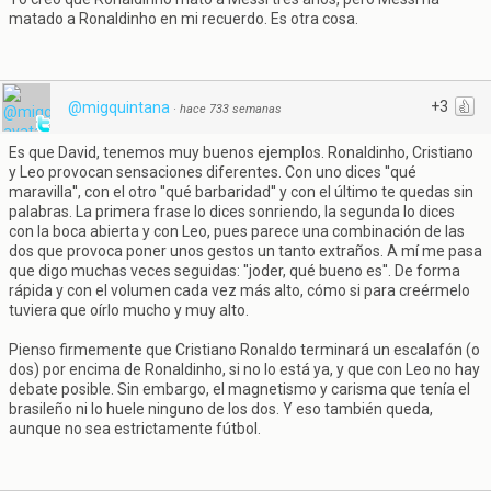
matado a Ronaldinho en mi recuerdo. Es otra cosa.
+3
@migquintana
·
hace 733 semanas
Es que David, tenemos muy buenos ejemplos. Ronaldinho, Cristiano
y Leo provocan sensaciones diferentes. Con uno dices ''qué
maravilla'', con el otro ''qué barbaridad'' y con el último te quedas sin
palabras. La primera frase lo dices sonriendo, la segunda lo dices
con la boca abierta y con Leo, pues parece una combinación de las
dos que provoca poner unos gestos un tanto extraños. A mí me pasa
que digo muchas veces seguidas: ''joder, qué bueno es''. De forma
rápida y con el volumen cada vez más alto, cómo si para creérmelo
tuviera que oírlo mucho y muy alto.
Pienso firmemente que Cristiano Ronaldo terminará un escalafón (o
dos) por encima de Ronaldinho, si no lo está ya, y que con Leo no hay
debate posible. Sin embargo, el magnetismo y carisma que tenía el
brasileño ni lo huele ninguno de los dos. Y eso también queda,
aunque no sea estrictamente fútbol.