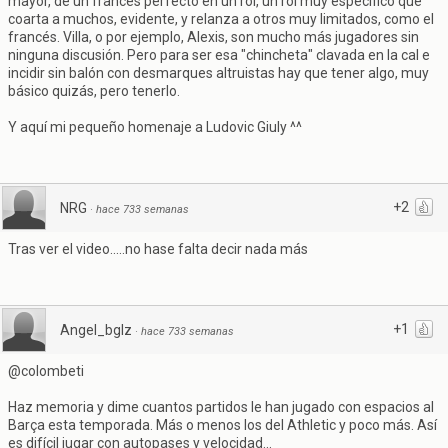
mayor, de un francés perfecto en un rol, un rol muy específico que
coarta a muchos, evidente, y relanza a otros muy limitados, como el
francés. Villa, o por ejemplo, Alexis, son mucho más jugadores sin
ninguna discusión. Pero para ser esa "chincheta" clavada en la cal e
incidir sin balón con desmarques altruistas hay que tener algo, muy
básico quizás, pero tenerlo.
Y aquí mi pequeño homenaje a Ludovic Giuly ^^
+2
NRG
·
hace 733 semanas
Tras ver el video.....no hase falta decir nada más
+1
Angel_bglz
·
hace 733 semanas
@colombeti
Haz memoria y dime cuantos partidos le han jugado con espacios al
Barça esta temporada. Más o menos los del Athletic y poco más. Así
es difícil jugar con autopases y velocidad...