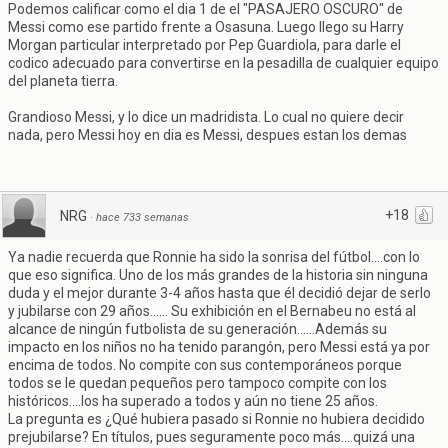
Podemos calificar como el dia 1 de el "PASAJERO OSCURO" de
Messi como ese partido frente a Osasuna. Luego llego su Harry
Morgan particular interpretado por Pep Guardiola, para darle el
codico adecuado para convertirse en la pesadilla de cualquier equipo
del planeta tierra.
Grandioso Messi, y lo dice un madridista. Lo cual no quiere decir
nada, pero Messi hoy en dia es Messi, despues estan los demas
+18
NRG
·
hace 733 semanas
Ya nadie recuerda que Ronnie ha sido la sonrisa del fútbol....con lo
que eso significa. Uno de los más grandes de la historia sin ninguna
duda y el mejor durante 3-4 años hasta que él decidió dejar de serlo
y jubilarse con 29 años...... Su exhibición en el Bernabeu no está al
alcance de ningún futbolista de su generación......Además su
impacto en los niños no ha tenido parangón, pero Messi está ya por
encima de todos. No compite con sus contemporáneos porque
todos se le quedan pequeños pero tampoco compite con los
históricos....los ha superado a todos y aún no tiene 25 años.
La pregunta es ¿Qué hubiera pasado si Ronnie no hubiera decidido
prejubilarse? En títulos, pues seguramente poco más....quizá una