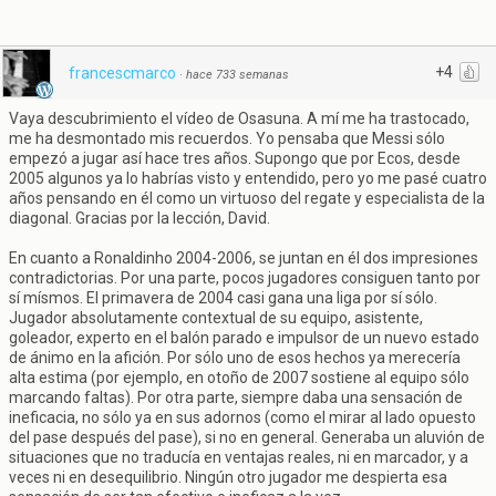
+4
francescmarco
·
hace 733 semanas
Vaya descubrimiento el vídeo de Osasuna. A mí me ha trastocado,
me ha desmontado mis recuerdos. Yo pensaba que Messi sólo
empezó a jugar así hace tres años. Supongo que por Ecos, desde
2005 algunos ya lo habrías visto y entendido, pero yo me pasé cuatro
años pensando en él como un virtuoso del regate y especialista de la
diagonal. Gracias por la lección, David.
En cuanto a Ronaldinho 2004-2006, se juntan en él dos impresiones
contradictorias. Por una parte, pocos jugadores consiguen tanto por
sí mísmos. El primavera de 2004 casi gana una liga por sí sólo.
Jugador absolutamente contextual de su equipo, asistente,
goleador, experto en el balón parado e impulsor de un nuevo estado
de ánimo en la afición. Por sólo uno de esos hechos ya merecería
alta estima (por ejemplo, en otoño de 2007 sostiene al equipo sólo
marcando faltas). Por otra parte, siempre daba una sensación de
ineficacia, no sólo ya en sus adornos (como el mirar al lado opuesto
del pase después del pase), si no en general. Generaba un aluvión de
situaciones que no traducía en ventajas reales, ni en marcador, y a
veces ni en desequilibrio. Ningún otro jugador me despierta esa