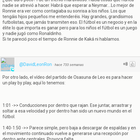
nadie se atrevió a hacer. Habrá que esperar a Neymar....Lo mejor de
Ronnie era ver como contagiaba su sonrisa a los niños. Los que
tengáis hijos pequeños me entenderéis. Hay grandes, grandísimos
futbolistas, que jamás transmiten eso. El fútbol es un negocio y en la
élite lo que importa es ganar pero para los niños el fútbol es un juego
y nadie jugó como Ronaldinho.
Si te pareció poco el tiempo de Ronnie de Kaká ni hablamos.
+8
@DavidLeonRon
·
hace 733 semanas
Por otro lado, el vídeo del partido de Osasuna de Leo es para hacer
un play by play, aquí lo tenemos:
1:01 ->> Conducciones por dentro que rajan. Ese juntar, arrastrar y
soltar a esa velocidad y por dentro han sido un nuevo mundo en el
fútbol.
1:40-1:50 ->> Parece simple, pero baja a descargar de espaldas y en
el movimiento continuado vuelve a generarse una recepción por
dentro ante centrales. Provoca falta.