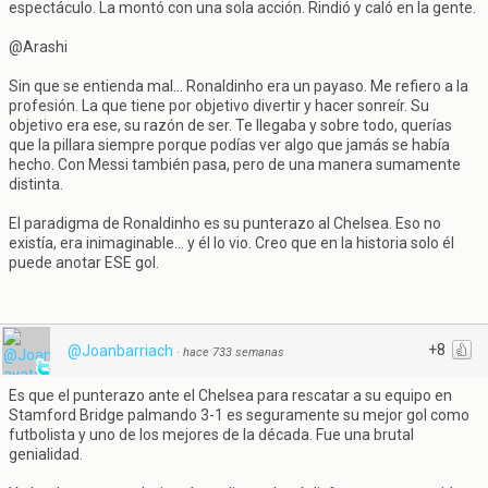
espectáculo. La montó con una sola acción. Rindió y caló en la gente.
@Arashi
Sin que se entienda mal... Ronaldinho era un payaso. Me refiero a la
profesión. La que tiene por objetivo divertir y hacer sonreír. Su
objetivo era ese, su razón de ser. Te llegaba y sobre todo, querías
que la pillara siempre porque podías ver algo que jamás se había
hecho. Con Messi también pasa, pero de una manera sumamente
distinta.
El paradigma de Ronaldinho es su punterazo al Chelsea. Eso no
existía, era inimaginable... y él lo vio. Creo que en la historia solo él
puede anotar ESE gol.
+8
@Joanbarriach
·
hace 733 semanas
Es que el punterazo ante el Chelsea para rescatar a su equipo en
Stamford Bridge palmando 3-1 es seguramente su mejor gol como
futbolista y uno de los mejores de la década. Fue una brutal
genialidad.