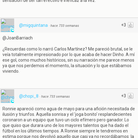
sensación de ser tan efectivo e ineficaz a la vez.
+3
@migquintana
·
hace 733 semanas
@JoanBarriach
¿Recuerdas como lo narró Carlos Martínez? Me pareció brutal, se le
veía totalmente impresionado por lo que acaba de hacer Dinho. A mí
ese gol, como muchos históricos, sin su narración me parece menos
ya que nos perdemos el momento, la situación y lo que estábamos
viviendo.
+3
@chopi_8
·
hace 733 semanas
Ronnie apareció como agua de mayo para una afición necesitada de
ilusión y triunfos. Aquella sonrisa y el 'joga bonito' resplandecientes
coronaron a un equipo que tuvo un ciclo efímero pero ganador. Lo
que quiso que durara uno de los mayores talentos que ha dado el
fútbol en los últimos tiempos. A Ronnie siempre le tendremos en
estima porque nos devolvió aquello que casi ya no recordábamos: la