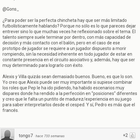
@Gons_
¿Para poder ser la perfecta chincheta hay que ser más limitado
futbolísticamente hablando? Porque no sólo es lo que pareces dejar
entrever sino lo que muchas veces he reflexionado sobre el tema. El
talento siempre suele terminar por dentro, con más capacidad de
decisión y más contacto con el balón, pero en el caso de ese
prototipo de jugador se requiere a un jugador dispuesto a morir
rompiendo, sin la necesidad inherente en todo jugador de estar en
constante presencia en el circuito asociativo y, además, hay que ser
muy determinado para lograrlo con éxito.
Alexis y Villa quizás sean demasiado buenos. Bueno, es que lo son.
Yo creo que Alexis puede ser muy importante si supiese combinar
los roles que Pep le ha ido pidiendo, ha habido escenarios muy
dispares donde ha rendido a la perfección en ''posiciones'' diferentes
y creo que le falta un puntito de madurez/experiencia en su juego
para saber interpretarlos desde el cesped. Y sí, Pedro es más que el
francés.
+2
tongo7
·
hace 733 semanas