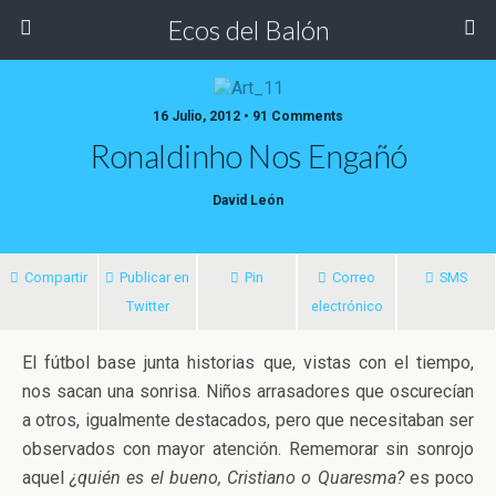
Ecos del Balón
16 Julio, 2012 • 91 Comments
Ronaldinho Nos Engañó
David León
Compartir
Publicar en
Pin
Correo
SMS
Twitter
electrónico
El fútbol base junta historias que, vistas con el tiempo,
nos sacan una sonrisa. Niños arrasadores que oscurecían
a otros, igualmente destacados, pero que necesitaban ser
observados con mayor atención. Rememorar sin sonrojo
aquel
¿quién es el bueno, Cristiano o Quaresma?
es poco