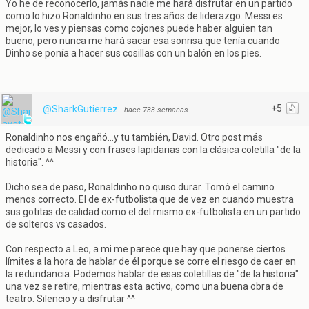
Yo he de reconocerlo, jamás nadie me hará disfrutar en un partido
como lo hizo Ronaldinho en sus tres años de liderazgo. Messi es
mejor, lo ves y piensas como cojones puede haber alguien tan
bueno, pero nunca me hará sacar esa sonrisa que tenía cuando
Dinho se ponía a hacer sus cosillas con un balón en los pies.
+5
@SharkGutierrez
·
hace 733 semanas
Ronaldinho nos engañó...y tu también, David. Otro post más
dedicado a Messi y con frases lapidarias con la clásica coletilla "de la
historia". ^^
Dicho sea de paso, Ronaldinho no quiso durar. Tomó el camino
menos correcto. El de ex-futbolista que de vez en cuando muestra
sus gotitas de calidad como el del mismo ex-futbolista en un partido
de solteros vs casados.
Con respecto a Leo, a mi me parece que hay que ponerse ciertos
límites a la hora de hablar de él porque se corre el riesgo de caer en
la redundancia. Podemos hablar de esas coletillas de "de la historia"
una vez se retire, mientras esta activo, como una buena obra de
teatro. Silencio y a disfrutar ^^