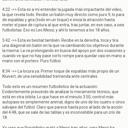
4:22 ->> Esta es a mi entender la jugada más impactante del vídeo,
la que revela todo. Recibe un balón muy directo como puro 9, lo para
de espaldas y gira (todo en un toque) e inicia la atracción hasta
meter el pase de ruptura al que entra, tras juntar, en ese caso, a seis
futbolistas. Eso es Leo Messi, y ahí lo tenemos a los 18 años.
5:42 ->> Esta es bestial también. Recibe en la derecha, toca y tira
una diagonal sin balón en la que va cambiando los objetivos durante
la misma. La va prolongando en busca del apoyo por dos ocasiones y
cuando ve que no hay pase corto rompe para quedar casi en mano a
mano con el portero. Puro fútbol.
8:34 ->> La locura ya. Primer toque de espaldas más propio de un
Kluivert, de una sensibilidad tremenda ante centrales.
Todo esto es un resumen futbolístico de la actuación.
Evidentemente prescindo de analizar lo meramente técnico, que
está en otra órbita. Lo que hace en el minuto 3:50, control más
autopase es simplemente animal, digno de uno de los cuatro o cinco
salvajes del fútbol. Claro que parece hasta poco al lado de la acción
del 4:48, que se sale de las tablas y es inconcebible para un crío de
18.
Yo creo que Ronaldinho mató a Messi tres años, pero Messi ha