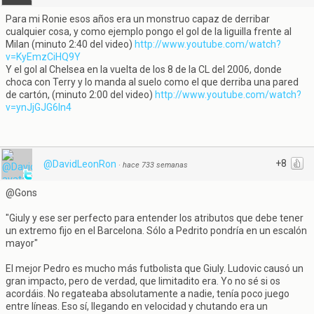
Para mi Ronie esos años era un monstruo capaz de derribar
cualquier cosa, y como ejemplo pongo el gol de la liguilla frente al
Milan (minuto 2:40 del video)
http://www.youtube.com/watch?
v=KyEmzCiHQ9Y
Y el gol al Chelsea en la vuelta de los 8 de la CL del 2006, donde
choca con Terry y lo manda al suelo como el que derriba una pared
de cartón, (minuto 2:00 del video)
http://www.youtube.com/watch?
v=ynJjGJG6ln4
+8
@DavidLeonRon
·
hace 733 semanas
@Gons
"Giuly y ese ser perfecto para entender los atributos que debe tener
un extremo fijo en el Barcelona. Sólo a Pedrito pondría en un escalón
mayor"
El mejor Pedro es mucho más futbolista que Giuly. Ludovic causó un
gran impacto, pero de verdad, que limitadito era. Yo no sé si os
acordáis. No regateaba absolutamente a nadie, tenía poco juego
entre líneas. Eso sí, llegando en velocidad y chutando era un