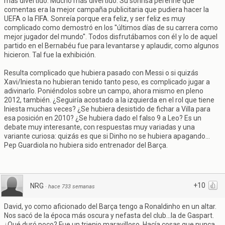
más divertido. Mucho más divertido. Su sonrisa perenne que
comentas era la mejor campaña publicitaria que pudiera hacer la
UEFA o la FIFA. Sonreía porque era feliz, y ser feliz es muy
complicado como demostró en los ''últimos días de su carrera como
mejor jugador del mundo''. Todos disfrutábamos con él y lo de aquel
partido en el Bernabéu fue para levantarse y aplaudir, como algunos
hicieron. Tal fue la exhibición.
Resulta complicado que hubiera pasado con Messi o si quizás
Xavi/Iniesta no hubieran tenido tanto peso, es complicado jugar a
adivinarlo. Poniéndolos sobre un campo, ahora mismo en pleno
2012, también. ¿Seguiría acostado a la izquierda en el rol que tiene
Iniesta muchas veces? ¿Se hubiera desistido de fichar a Villa para
esa posición en 2010? ¿Se hubiera dado el falso 9 a Leo? Es un
debate muy interesante, con respuestas muy variadas y una
variante curiosa: quizás es que si Dinho no se hubiera apagando...
Pep Guardiola no hubiera sido entrenador del Barça.
+10
NRG
·
hace 733 semanas
David, yo como aficionado del Barça tengo a Ronaldinho en un altar.
Nos sacó de la época más oscura y nefasta del club...la de Gaspart.
¿Qué duró poco? Fue un trienio maravilloso. Hacía cosas que nunca