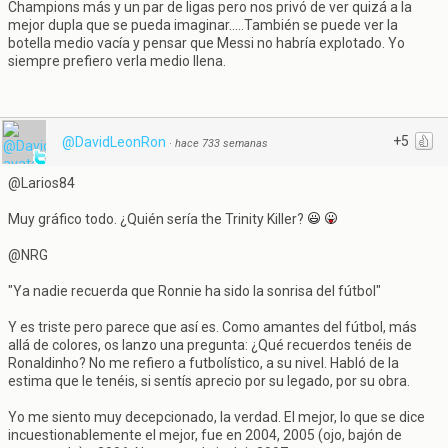
Champions más y un par de ligas pero nos privó de ver quizá a la
mejor dupla que se pueda imaginar.....También se puede ver la
botella medio vacía y pensar que Messi no habría explotado. Yo
siempre prefiero verla medio llena.
+5
@DavidLeonRon
·
hace 733 semanas
@Larios84
Muy gráfico todo. ¿Quién sería the Trinity Killer?
@NRG
"Ya nadie recuerda que Ronnie ha sido la sonrisa del fútbol"
Y es triste pero parece que así es. Como amantes del fútbol, más
allá de colores, os lanzo una pregunta: ¿Qué recuerdos tenéis de
Ronaldinho? No me refiero a futbolístico, a su nivel. Habló de la
estima que le tenéis, si sentís aprecio por su legado, por su obra.
Yo me siento muy decepcionado, la verdad. El mejor, lo que se dice
incuestionablemente el mejor, fue en 2004, 2005 (ojo, bajón de