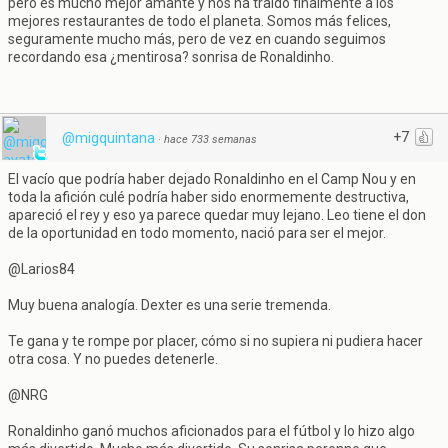
pero es mucho mejor amante y nos ha traído finalmente a los
mejores restaurantes de todo el planeta. Somos más felices,
seguramente mucho más, pero de vez en cuando seguimos
recordando esa ¿mentirosa? sonrisa de Ronaldinho.
+7
@migquintana
·
hace 733 semanas
El vacío que podría haber dejado Ronaldinho en el Camp Nou y en
toda la afición culé podría haber sido enormemente destructiva,
apareció el rey y eso ya parece quedar muy lejano. Leo tiene el don
de la oportunidad en todo momento, nació para ser el mejor.
@Larios84
Muy buena analogía. Dexter es una serie tremenda.
Te gana y te rompe por placer, cómo si no supiera ni pudiera hacer
otra cosa. Y no puedes detenerle.
@NRG
Ronaldinho ganó muchos aficionados para el fútbol y lo hizo algo