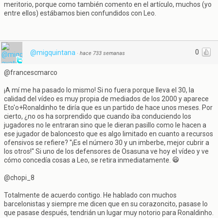
meritorio, porque como también comento en el artículo, muchos (yo
entre ellos) estábamos bien confundidos con Leo.
0
@migquintana
·
hace 733 semanas
@francescmarco
¡A mí me ha pasado lo mismo! Si no fuera porque lleva el 30, la
calidad del vídeo es muy propia de mediados de los 2000 y aparece
Eto'o+Ronaldinho te diría que es un partido de hace unos meses. Por
cierto, ¿no os ha sorprendido que cuando iba conduciendo los
jugadores no le entraran sino que le dieran pasillo como le hacen a
ese jugador de baloncesto que es algo limitado en cuanto a recursos
ofensivos se refiere? ''¡Es el número 30 y un imberbe, mejor cubrir a
los otros!'' Si uno de los defensores de Osasuna ve hoy el vídeo y ve
cómo concedía cosas a Leo, se retira inmediatamente.
@chopi_8
Totalmente de acuerdo contigo. He hablado con muchos
barcelonistas y siempre me dicen que en su corazoncito, pasase lo
que pasase después, tendrián un lugar muy notorio para Ronaldinho.