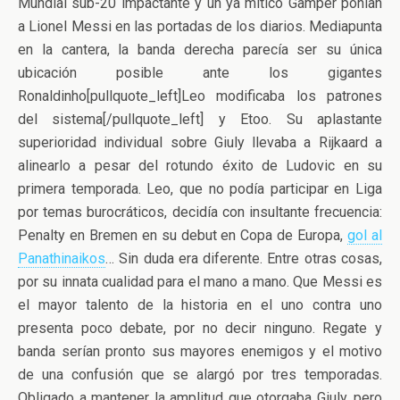
Mundial sub-20 impactante y un ya mítico Gamper ponían
a Lionel Messi en las portadas de los diarios. Mediapunta
en la cantera, la banda derecha parecía ser su única
ubicación posible ante los gigantes
Ronaldinho[pullquote_left]Leo modificaba los patrones
del sistema[/pullquote_left] y Etoo. Su aplastante
superioridad individual sobre Giuly llevaba a Rijkaard a
alinearlo a pesar del rotundo éxito de Ludovic en su
primera temporada. Leo, que no podía participar en Liga
por temas burocráticos, decidía con insultante frecuencia:
Penalty en Bremen en su debut en Copa de Europa,
gol al
Panathinaikos
… Sin duda era diferente. Entre otras cosas,
por su innata cualidad para el mano a mano. Que Messi es
el mayor talento de la historia en el uno contra uno
presenta poco debate, por no decir ninguno. Regate y
banda serían pronto sus mayores enemigos y el motivo
de una confusión que se alargó por tres temporadas.
Obligado a mantener la amplitud que otorgaba Giuly, pero