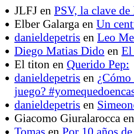
JLFJ
en
PSV, la clave de 
Elber Galarga
en
Un cent
danieldepetris
en
Leo Mes
Diego Matias Dido
en
El
El titon
en
Querido Pep:
danieldepetris
en
¿Cómo s
juego? #yomequedoenca
danieldepetris
en
Simeone
Giacomo Giuralarocca
e
Tomas
en
Por 10 años de 