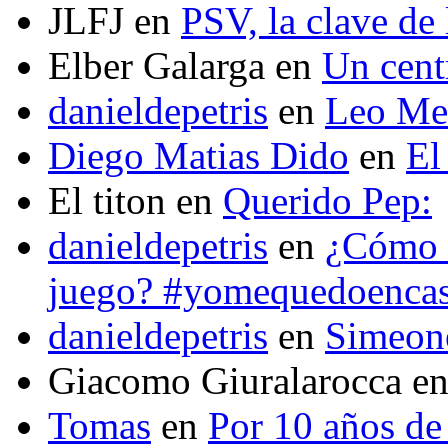
JLFJ
en
PSV, la clave de 
Elber Galarga
en
Un cent
danieldepetris
en
Leo Mes
Diego Matias Dido
en
El
El titon
en
Querido Pep:
danieldepetris
en
¿Cómo s
juego? #yomequedoenca
danieldepetris
en
Simeone
Giacomo Giuralarocca
e
Tomas
en
Por 10 años de 