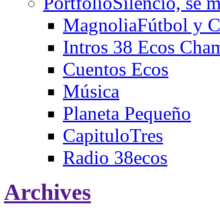
Portfolio
Silencio, se m
Magnolia
Fútbol y C
Intros 38 Ecos Cha
Cuentos Ecos
Música
Planeta Pequeño
CapituloTres
Radio 38ecos
Archives