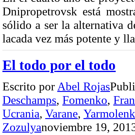
Dnipropetrovsk está most
sólido a ser la alternativa
lacada vez más potente y l
El todo por el todo
Escrito por
Abel Rojas
Publ
Deschamps
,
Fomenko
,
Fran
Ucrania
,
Varane
,
Yarmolen
Zozulya
noviembre 19, 201