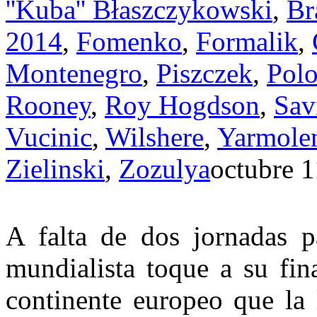
''Kuba'' Błaszczykowski
,
Br
2014
,
Fomenko
,
Formalik
,
Montenegro
,
Piszczek
,
Polo
Rooney
,
Roy Hogdson
,
Sav
Vucinic
,
Wilshere
,
Yarmole
Zielinski
,
Zozulya
octubre 1
A
falta de dos jornadas pa
mundialista toque a su fin
continente europeo que la 