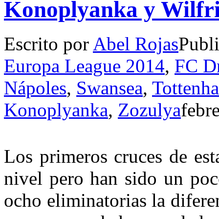
Konoplyanka y Wilfr
Escrito por
Abel Rojas
Publ
Europa League 2014
,
FC Dn
Nápoles
,
Swansea
,
Tottenh
Konoplyanka
,
Zozulya
febr
L
os primeros cruces de es
nivel pero han sido un poc
ocho eliminatorias la difere