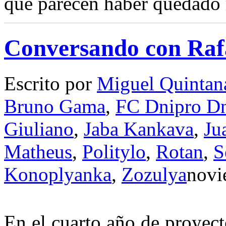
que parecen haber quedado r
Conversando con Rafa
Escrito por
Miguel Quintan
Bruno Gama
,
FC Dnipro Dn
Giuliano
,
Jaba Kankava
,
Ju
Matheus
,
Politylo
,
Rotan
,
S
Konoplyanka
,
Zozulya
novi
E
n el cuarto año de proyec