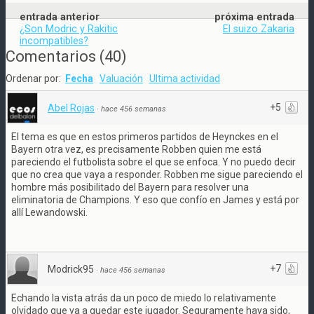
entrada anterior
próxima entrada
¿Son Modric y Rakitic
El suizo Zakaria
incompatibles?
Comentarios
(
40
)
Ordenar por:
Fecha
Valuación
Ultima actividad
+5
Abel Rojas
·
hace 456 semanas
El tema es que en estos primeros partidos de Heynckes en el
Bayern otra vez, es precisamente Robben quien me está
pareciendo el futbolista sobre el que se enfoca. Y no puedo decir
que no crea que vaya a responder. Robben me sigue pareciendo el
hombre más posibilitado del Bayern para resolver una
eliminatoria de Champions. Y eso que confío en James y está por
allí Lewandowski.
+7
Modrick95
·
hace 456 semanas
Echando la vista atrás da un poco de miedo lo relativamente
olvidado que va a quedar este jugador. Seguramente haya sido,