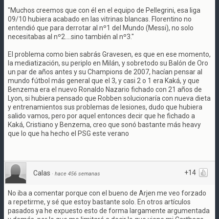
"Muchos creemos que con él en el equipo de Pellegrini, esa liga
09/10 hubiera acabado en las vitrinas blancas. Florentino no
entendió que para derrotar al nº1 del Mundo (Messi), no solo
necesitabas al nº2....sino también al nº3."
El problema como bien sabrás Gravesen, es que en ese momento,
la mediatización, su periplo en Milán, y sobretodo su Balón de Oro
un par de años antes y su Champions de 2007, hacían pensar al
mundo fútbol más general que el 3, y casi 2 o 1 era Kaká, y que
Benzema era el nuevo Ronaldo Nazario fichado con 21 años de
Lyon, si hubiera pensado que Robben solucionaría con nueva dieta
y entrenamientos sus problemas de lesiones, dudo que hubiera
salido vamos, pero por aquel entonces decir que he fichado a
Kaká, Cristiano y Benzema, creo que sonó bastante más heavy
que lo que ha hecho el PSG este verano
+14
Calas
·
hace 456 semanas
No iba a comentar porque con el bueno de Arjen me veo forzado
a repetirme, y sé que estoy bastante solo. En otros artículos
pasados ya he expuesto esto de forma largamente argumentada