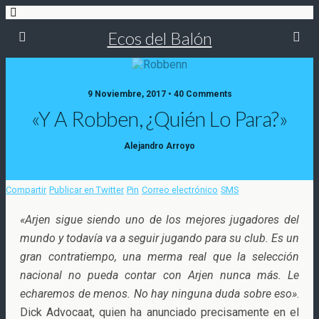
Ecos del Balón
9 Noviembre, 2017 • 40 Comments
«Y A Robben, ¿quién Lo Para?»
Alejandro Arroyo
Compartir
Publicar en Twitter
Pin
Correo electrónico
SMS
«Arjen sigue siendo uno de los mejores jugadores del
mundo y todavía va a seguir jugando para su club. Es un
gran contratiempo, una merma real que la selección
nacional no pueda contar con Arjen nunca más. Le
echaremos de menos
. No hay ninguna duda sobre eso»
.
Dick Advocaat, quien ha anunciado precisamente en el