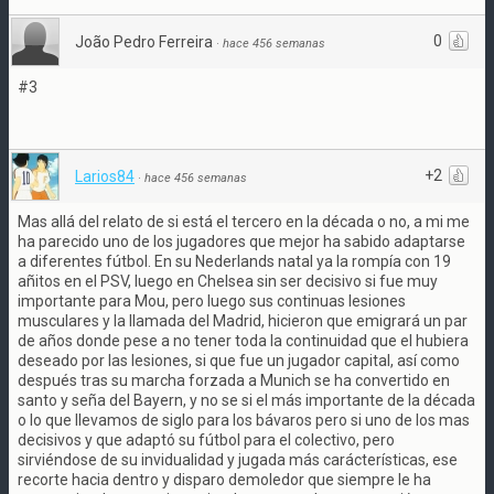
0
João Pedro Ferreira
·
hace 456 semanas
#3
+2
Larios84
·
hace 456 semanas
Mas allá del relato de si está el tercero en la década o no, a mi me
ha parecido uno de los jugadores que mejor ha sabido adaptarse
a diferentes fútbol. En su Nederlands natal ya la rompía con 19
añitos en el PSV, luego en Chelsea sin ser decisivo si fue muy
importante para Mou, pero luego sus continuas lesiones
musculares y la llamada del Madrid, hicieron que emigrará un par
de años donde pese a no tener toda la continuidad que el hubiera
deseado por las lesiones, si que fue un jugador capital, así como
después tras su marcha forzada a Munich se ha convertido en
santo y seña del Bayern, y no se si el más importante de la década
o lo que llevamos de siglo para los bávaros pero si uno de los mas
decisivos y que adaptó su fútbol para el colectivo, pero
sirviéndose de su invidualidad y jugada más carácterísticas, ese
recorte hacia dentro y disparo demoledor que siempre le ha