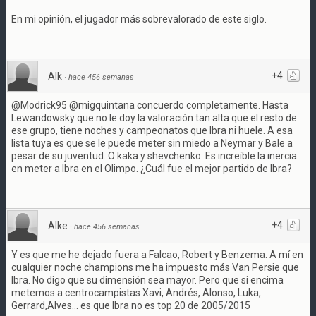
En mi opinión, el jugador más sobrevalorado de este siglo.
+4
Alk
·
hace 456 semanas
@Modrick95 @migquintana concuerdo completamente. Hasta
Lewandowsky que no le doy la valoración tan alta que el resto de
ese grupo, tiene noches y campeonatos que Ibra ni huele. A esa
lista tuya es que se le puede meter sin miedo a Neymar y Bale a
pesar de su juventud. O kaka y shevchenko. Es increíble la inercia
en meter a Ibra en el Olimpo. ¿Cuál fue el mejor partido de Ibra?
+4
Alke
·
hace 456 semanas
Y es que me he dejado fuera a Falcao, Robert y Benzema. A mí en
cualquier noche champions me ha impuesto más Van Persie que
Ibra. No digo que su dimensión sea mayor. Pero que si encima
metemos a centrocampistas Xavi, Andrés, Alonso, Luka,
Gerrard,Alves... es que Ibra no es top 20 de 2005/2015