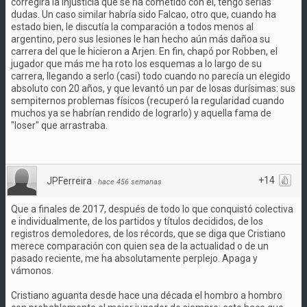
corregirá la injusticia que se ha cometido con él, tengo serias
dudas. Un caso similar habría sido Falcao, otro que, cuando ha
estado bien, le discutía la comparación a todos menos al
argentino, pero sus lesiones le han hecho aún más dañoa su
carrera del que le hicieron a Arjen. En fin, chapó por Robben, el
jugador que más me ha roto los esquemas a lo largo de su
carrera, llegando a serlo (casi) todo cuando no parecía un elegido
absoluto con 20 años, y que levantó un par de losas durísimas: sus
sempiternos problemas físicos (recuperó la regularidad cuando
muchos ya se habrían rendido de lograrlo) y aquella fama de
"loser" que arrastraba.
+14
JPFerreira
·
hace 456 semanas
Que a finales de 2017, después de todo lo que conquistó colectiva
e individualmente, de los partidos y títulos decididos, de los
registros demoledores, de los récords, que se diga que Cristiano
merece comparación con quien sea de la actualidad o de un
pasado reciente, me ha absolutamente perplejo. Apaga y
vámonos.
Cristiano aguanta desde hace una década el hombro a hombro