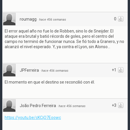
0
roumagg
·
hace 456 semanas
El error aquel año no fue lo de Robben, sino lo de Sneijder. El
ataque era brutal y batió récords de goles, pero el centro del
campo no terminó de funcionar nunca. Se fió todo a Granero, y no
alcanzó el nivel esperado. Y, ya contra el Lyon, sin Alonso...
+1
JPFerreira
·
hace 456 semanas
El momento en que el destino se reconcilió con él.
+3
João Pedro Ferreira
·
hace 456 semanas
https://youtu.be/cKCjO7Eoowc