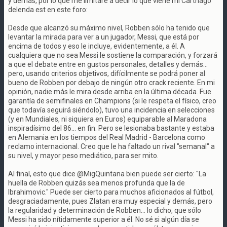
y demás, por lo que me limitaré a decir lo que viene mi Carthago
delenda est en este foro:
Desde que alcanzó su máximo nivel, Robben sólo ha tenido que
levantar la mirada para ver a un jugador, Messi, que está por
encima de todos y eso le incluye, evidentemente, a él. A
cualquiera que no sea Messi le sostiene la comparación, y forzará
a que el debate entre en gustos personales, detalles y demás...
pero, usando criterios objetivos, difícilmente se podrá poner al
bueno de Robben por debajo de ningún otro crack reciente. En mi
opinión, nadie más le mira desde arriba en la última década. Fue
garantía de semifinales en Champions (si le respeta el físico, creo
que todavía seguirá siéndolo), tuvo una incidencia en selecciones
(y en Mundiales, ni siquiera en Euros) equiparable al Maradona
inspiradísimo del 86... en fin. Pero se lesionaba bastante y estaba
en Alemania en los tiempos del Real Madrid - Barcelona como
reclamo internacional. Creo que le ha faltado un rival "semanal" a
su nivel, y mayor peso mediático, para ser mito.
Al final, esto que dice @MigQuintana bien puede ser cierto: "La
huella de Robben quizás sea menos profunda que la de
Ibrahimovic." Puede ser cierto para muchos aficionados al fútbol,
desgraciadamente, pues Zlatan era muy especial y demás, pero
la regularidad y determinación de Robben... lo dicho, que sólo
Messi ha sido nítidamente superior a él. No sé si algún día se