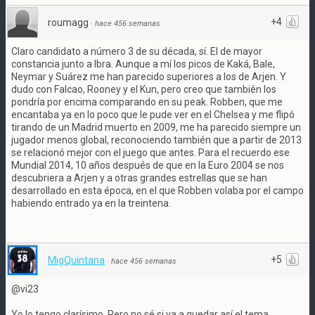
+4
roumagg
·
hace 456 semanas
Claro candidato a número 3 de su década, sí. El de mayor
constancia junto a Ibra. Aunque a mí los picos de Kaká, Bale,
Neymar y Suárez me han parecido superiores a los de Arjen. Y
dudo con Falcao, Rooney y el Kun, pero creo que también los
pondría por encima comparando en su peak. Robben, que me
encantaba ya en lo poco que le pude ver en el Chelsea y me flipó
tirando de un Madrid muerto en 2009, me ha parecido siempre un
jugador menos global, reconociendo también que a partir de 2013
se relacionó mejor con el juego que antes. Para el recuerdo ese
Mundial 2014, 10 años después de que en la Euro 2004 se nos
descubriera a Arjen y a otras grandes estrellas que se han
desarrollado en esta época, en el que Robben volaba por el campo
habiendo entrado ya en la treintena.
+5
MigQuintana
·
hace 456 semanas
@vi23
Yo lo tengo clarísimo. Pero no sé si va a quedar así el tema.