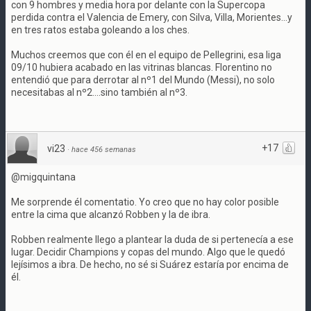
con 9 hombres y media hora por delante con la Supercopa
perdida contra el Valencia de Emery, con Silva, Villa, Morientes...y
en tres ratos estaba goleando a los ches.
Muchos creemos que con él en el equipo de Pellegrini, esa liga
09/10 hubiera acabado en las vitrinas blancas. Florentino no
entendió que para derrotar al nº1 del Mundo (Messi), no solo
necesitabas al nº2....sino también al nº3.
+17
vi23
·
hace 456 semanas
@migquintana
Me sorprende él comentatio. Yo creo que no hay color posible
entre la cima que alcanzó Robben y la de ibra.
Robben realmente llego a plantear la duda de si pertenecía a ese
lugar. Decidir Champions y copas del mundo. Algo que le quedó
lejísimos a ibra. De hecho, no sé si Suárez estaría por encima de
él.