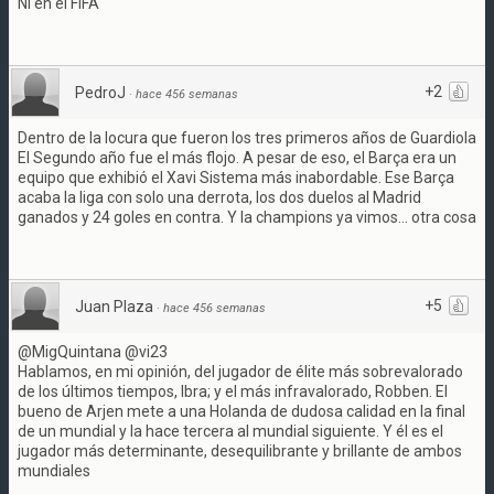
Ni en el FIFA
+2
PedroJ
·
hace 456 semanas
Dentro de la locura que fueron los tres primeros años de Guardiola
El Segundo año fue el más flojo. A pesar de eso, el Barça era un
equipo que exhibió el Xavi Sistema más inabordable. Ese Barça
acaba la liga con solo una derrota, los dos duelos al Madrid
ganados y 24 goles en contra. Y la champions ya vimos... otra cosa
+5
Juan Plaza
·
hace 456 semanas
@MigQuintana @vi23
Hablamos, en mi opinión, del jugador de élite más sobrevalorado
de los últimos tiempos, Ibra; y el más infravalorado, Robben. El
bueno de Arjen mete a una Holanda de dudosa calidad en la final
de un mundial y la hace tercera al mundial siguiente. Y él es el
jugador más determinante, desequilibrante y brillante de ambos
mundiales