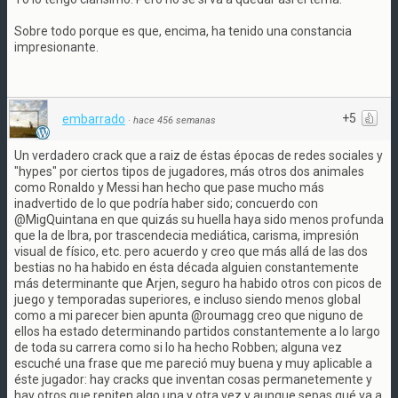
Sobre todo porque es que, encima, ha tenido una constancia
impresionante.
+5
embarrado
·
hace 456 semanas
Un verdadero crack que a raiz de éstas épocas de redes sociales y
"hypes" por ciertos tipos de jugadores, más otros dos animales
como Ronaldo y Messi han hecho que pase mucho más
inadvertido de lo que podría haber sido; concuerdo con
@MigQuintana en que quizás su huella haya sido menos profunda
que la de Ibra, por trascendecia mediática, carisma, impresión
visual de físico, etc. pero acuerdo y creo que más allá de las dos
bestias no ha habido en ésta década alguien constantemente
más determinante que Arjen, seguro ha habido otros con picos de
juego y temporadas superiores, e incluso siendo menos global
como a mi parecer bien apunta @roumagg creo que niguno de
ellos ha estado determinando partidos constantemente a lo largo
de toda su carrera como si lo ha hecho Robben; alguna vez
escuché una frase que me pareció muy buena y muy aplicable a
éste jugador: hay cracks que inventan cosas permanetemente y
hay otros que repiten algo una y otra vez y aunque sepas qué va a