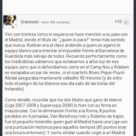
+10
Gravesen
·
hace 456 semanas
Veo con tristeza como ni siquiera se hace mención a su paso por
el Madrid, donde el título de "¿quien lo para?" tenía más sentido
que nunca. Robben era el clavo ardiendo a quien se agarró el
equipo blanco para intentar el imposible frente al Barcelona de
Guardiola más salvaje de todos. Recuerdo perfectamente como
los madridistas sabíamos que estabamos a años luz de ese
equipo, pero que si defendíamos como en el Camp Nou y Robben
se escapaba un par de veces...ni el cuarteto Alves-Pique-Puyol-
Abidal aseguraba mantenerle calladito 90 minutos (y de echo
todo el peligro de los blancos ese día salio de las botas del
holandés).
Como detalle, recordar que los dos títulos que gano de blanco
(Liga 2007-2008 y Supercopa 2008) lo hizo con su firma en
mayúsculas. Con la eliminación frente a la Roma, 8 puntos
perdidos en 4 jornadas, Van Nistelrooy roto y Robinho de bajón,
fue el pequeño holandés quien guió al Madrid hacia una Liga con
una puntuación histórica para aquellos tiempos (85 puntos eran
una locura entonces). Y como olvidar cuando cogió a un Madrid