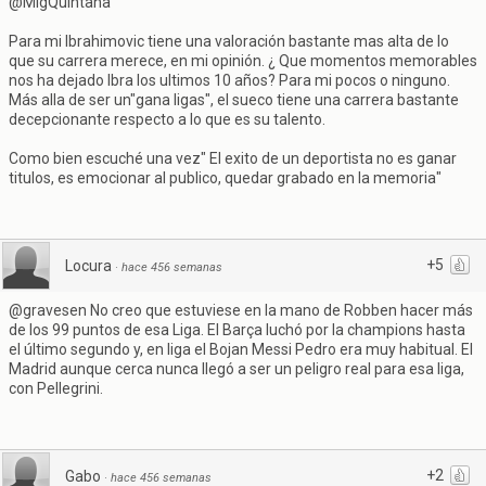
@MigQuintana
Para mi Ibrahimovic tiene una valoración bastante mas alta de lo
que su carrera merece, en mi opinión. ¿ Que momentos memorables
nos ha dejado Ibra los ultimos 10 años? Para mi pocos o ninguno.
Más alla de ser un"gana ligas", el sueco tiene una carrera bastante
decepcionante respecto a lo que es su talento.
Como bien escuché una vez" El exito de un deportista no es ganar
titulos, es emocionar al publico, quedar grabado en la memoria"
+5
Locura
·
hace 456 semanas
@gravesen No creo que estuviese en la mano de Robben hacer más
de los 99 puntos de esa Liga. El Barça luchó por la champions hasta
el último segundo y, en liga el Bojan Messi Pedro era muy habitual. El
Madrid aunque cerca nunca llegó a ser un peligro real para esa liga,
con Pellegrini.
+2
Gabo
·
hace 456 semanas