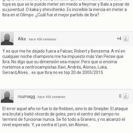
tuya es que se le puede meter sin miedo a Neymar y Bale a pesar de
su juventud. O kaka y shevchenko. Es increíble la inercia en meter a
Ibra en el Olimpo. ¿Cuál fue el mejor partido de Ibra?
+4
Alke
·
hace 456 semanas
Y es que me he dejado fuera a Falcao, Robert y Benzema. A mí en
cualquier noche champions me ha impuesto más Van Persie que
Ibra. No digo que su dimensión sea mayor. Pero que si encima
metemos a centrocampistas Xavi, Andrés, Alonso, Luka,
Gerrard,Alves... es que Ibra no es top 20 de 2005/2015
0
roumagg
·
hace 456 semanas
El error aquel año no fue lo de Robben, sino lo de Sneijder. El ataque
era brutal y batió récords de goles, pero el centro del campo no
terminó de funcionar nunca. Se fió todo a Granero, y no alcanzó el
nivel esperado. Y, ya contra el Lyon, sin Alonso...