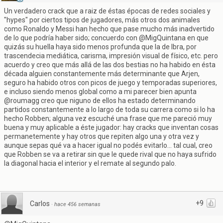
Un verdadero crack que a raiz de éstas épocas de redes sociales y
"hypes" por ciertos tipos de jugadores, más otros dos animales
como Ronaldo y Messi han hecho que pase mucho más inadvertido
de lo que podría haber sido; concuerdo con @MigQuintana en que
quizás su huella haya sido menos profunda que la de Ibra, por
trascendecia mediática, carisma, impresión visual de físico, etc. pero
acuerdo y creo que más allá de las dos bestias no ha habido en ésta
década alguien constantemente más determinante que Arjen,
seguro ha habido otros con picos de juego y temporadas superiores,
e incluso siendo menos global como a mi parecer bien apunta
@roumagg creo que niguno de ellos ha estado determinando
partidos constantemente a lo largo de toda su carrera como si lo ha
hecho Robben; alguna vez escuché una frase que me pareció muy
buena y muy aplicable a éste jugador: hay cracks que inventan cosas
permanetemente y hay otros que repiten algo una y otra vez y
aunque sepas qué va a hacer igual no podés evitarlo... tal cual, creo
que Robben se va a retirar sin que le quede rival que no haya sufrido
la diagonal hacia el interior y el remate al segundo palo.
+9
Carlos
·
hace 456 semanas