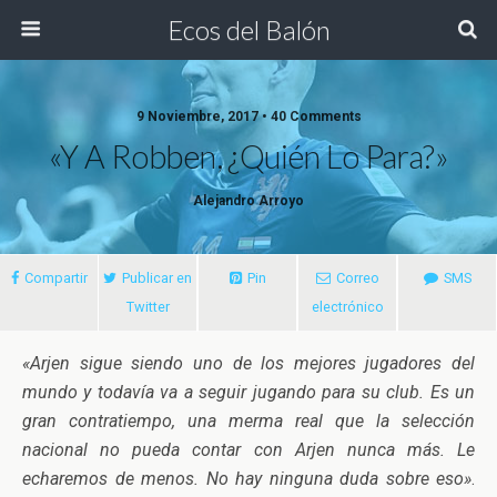
Ecos del Balón
9 Noviembre, 2017 • 40 Comments
«Y A Robben, ¿quién Lo Para?»
Alejandro Arroyo
Compartir
Publicar en
Pin
Correo
SMS
Twitter
electrónico
«Arjen sigue siendo uno de los mejores jugadores del
mundo y todavía va a seguir jugando para su club. Es un
gran contratiempo, una merma real que la selección
nacional no pueda contar con Arjen nunca más. Le
echaremos de menos
. No hay ninguna duda sobre eso»
.