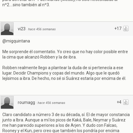
nº2....sino también al nº3.
+17
vi23
·
hace 456 semanas
@migquintana
Me sorprende él comentatio. Yo creo que no hay color posible entre
la cima que alcanzó Robben y la de ibra.
Robben realmente llego a plantear la duda de si pertenecía a ese
lugar. Decidir Champions y copas del mundo. Algo que le quedó
lejísimos a ibra. De hecho, no sé si Suárez estaría por encima de él.
+4
roumagg
·
hace 456 semanas
Claro candidato a número 3 de su década, sí. El de mayor constancia
junto a Ibra. Aunque a mí los picos de Kaká, Bale, Neymar y Suárez
me han parecido superiores a los de Arjen. Y dudo con Falcao,
Rooney y el Kun, pero creo que también los pondría por encima