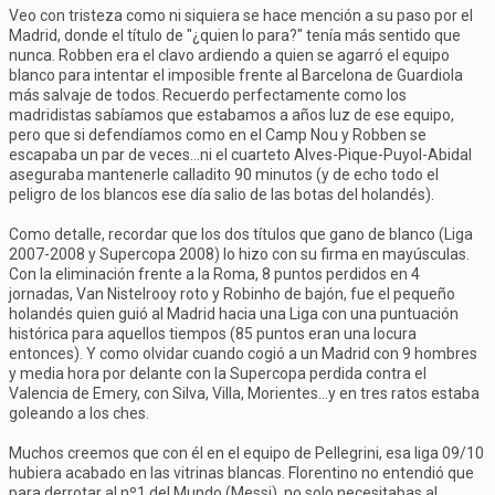
Veo con tristeza como ni siquiera se hace mención a su paso por el
Madrid, donde el título de "¿quien lo para?" tenía más sentido que
nunca. Robben era el clavo ardiendo a quien se agarró el equipo
blanco para intentar el imposible frente al Barcelona de Guardiola
más salvaje de todos. Recuerdo perfectamente como los
madridistas sabíamos que estabamos a años luz de ese equipo,
pero que si defendíamos como en el Camp Nou y Robben se
escapaba un par de veces...ni el cuarteto Alves-Pique-Puyol-Abidal
aseguraba mantenerle calladito 90 minutos (y de echo todo el
peligro de los blancos ese día salio de las botas del holandés).
Como detalle, recordar que los dos títulos que gano de blanco (Liga
2007-2008 y Supercopa 2008) lo hizo con su firma en mayúsculas.
Con la eliminación frente a la Roma, 8 puntos perdidos en 4
jornadas, Van Nistelrooy roto y Robinho de bajón, fue el pequeño
holandés quien guió al Madrid hacia una Liga con una puntuación
histórica para aquellos tiempos (85 puntos eran una locura
entonces). Y como olvidar cuando cogió a un Madrid con 9 hombres
y media hora por delante con la Supercopa perdida contra el
Valencia de Emery, con Silva, Villa, Morientes...y en tres ratos estaba
goleando a los ches.
Muchos creemos que con él en el equipo de Pellegrini, esa liga 09/10
hubiera acabado en las vitrinas blancas. Florentino no entendió que
para derrotar al nº1 del Mundo (Messi), no solo necesitabas al