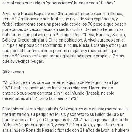
complicado que salgan 'generaciones' buenas cada 10 años."
A ver que Países Bajos no es China, pero tampoco son 6 millones,
tienen 17 millones de habitantes, un nivel de vida espléndido, y
fútbolisticamente son una potencia desde los 70 pese a que pasen
por épocas de vacas flacas en ciertos ciclos. De hecho tienen más
habitantes que países como Portugal, Rep. Checa, Hungría, Suecia,
Bélgica, Grecia , similar a Chile en población. A nivel europeo son el
11º país en población (contando Turquía, Rusia, Ucrania y otros), así
que por habitantes no creo puedan quejarse y más viendo que
tienen 50 veces más habitantes que Islandia por ejemplo, o 7 más
que su vecinos belgas.
@Gravesen
"Muchos creemos que con él en el equipo de Pellegrini, esa liga
09/10 hubiera acabado en las vitrinas blancas. Florentino no
entendió que para derrotar al nº1 del Mundo (Messi), no solo
necesitabas al nº2....sino también al nº3."
El problema como bien sabrás Gravesen, es que en ese momento, la
mediatización, su periplo en Milán, y sobretodo su Balón de Oro un
par de años antes y su Champions de 2007, hacían pensar al mundo
fútbol más general que el 3, y casi 2 o 1 era Kaká, y que Benzema
era el nuevo Ronaldo Nazario fichado con 21 años de Lyon, si hubiera