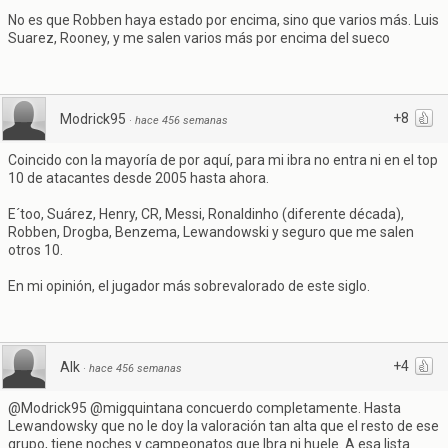
No es que Robben haya estado por encima, sino que varios más. Luis
Suarez, Rooney, y me salen varios más por encima del sueco
+8
Modrick95
·
hace 456 semanas
Coincido con la mayoría de por aquí, para mi ibra no entra ni en el top
10 de atacantes desde 2005 hasta ahora.
E´too, Suárez, Henry, CR, Messi, Ronaldinho (diferente década),
Robben, Drogba, Benzema, Lewandowski y seguro que me salen
otros 10.
En mi opinión, el jugador más sobrevalorado de este siglo.
+4
Alk
·
hace 456 semanas
@Modrick95 @migquintana concuerdo completamente. Hasta
Lewandowsky que no le doy la valoración tan alta que el resto de ese
grupo, tiene noches y campeonatos que Ibra ni huele. A esa lista