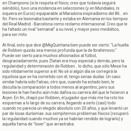
en Champions (si le respeta el físico, creo que todavía seguirá
siéndolo), tuvo una incidencia en selecciones (y en Mundiales, ni
siquiera en Euros) equiparable al Maradona inspiradísimo del 86... en
fin. Pero se lesionaba bastante y estaba en Alemania en los tiempos
del Real Madrid - Barcelona como reclamo internacional. Creo que le
ha faltado un rival "semanal" a su nivel, y mayor peso mediático,
para ser mito.
Al final, esto que dice @MigQuintana bien puede ser cierto: "La huella
de Robben quizás sea menos profunda que la de Ibrahimovic."
Puede ser cierto para muchos aficionados al fútbol,
desgraciadamente, pues Zlatan era muy especial y demás, pero la
regularidad y determinación de Robben... lo dicho, que sólo Messi ha
sido nítidamente superior a él. No sé si algún día se corregirá la
injusticia que se ha cometido con él, tengo serias dudas. Un caso
similar habría sido Falcao, otro que, cuando ha estado bien, le
discutía la comparación a todos menos al argentino, pero sus
lesiones le han hecho aún más dañoa su carrera del que le hicieron a
Arjen. En fin, chapó por Robben, el jugador que más me ha roto los
esquemas a lo largo de su carrera, llegando a serlo (casi) todo
cuando no parecía un elegido absoluto con 20 años, y que levantó un
par de losas durísimas: sus sempiternos problemas físicos (recuperó
la regularidad cuando muchos ya se habrían rendido de lograrlo) y
aquella fama de "loser" que arrastraba.