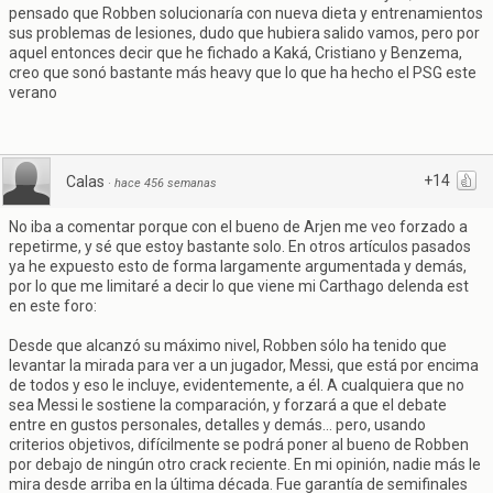
pensado que Robben solucionaría con nueva dieta y entrenamientos
sus problemas de lesiones, dudo que hubiera salido vamos, pero por
aquel entonces decir que he fichado a Kaká, Cristiano y Benzema,
creo que sonó bastante más heavy que lo que ha hecho el PSG este
verano
+14
Calas
·
hace 456 semanas
No iba a comentar porque con el bueno de Arjen me veo forzado a
repetirme, y sé que estoy bastante solo. En otros artículos pasados
ya he expuesto esto de forma largamente argumentada y demás,
por lo que me limitaré a decir lo que viene mi Carthago delenda est
en este foro:
Desde que alcanzó su máximo nivel, Robben sólo ha tenido que
levantar la mirada para ver a un jugador, Messi, que está por encima
de todos y eso le incluye, evidentemente, a él. A cualquiera que no
sea Messi le sostiene la comparación, y forzará a que el debate
entre en gustos personales, detalles y demás... pero, usando
criterios objetivos, difícilmente se podrá poner al bueno de Robben
por debajo de ningún otro crack reciente. En mi opinión, nadie más le
mira desde arriba en la última década. Fue garantía de semifinales