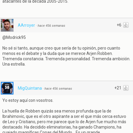
atacantes de la década 2005-2015.
+6
AArroyer
·
hace 456 semanas
@Modrick95
No sé si tanto, aunque creo que sería de tu opinión, pero cuanto
menos es el debate y la duda que se merece Arjen Robben.
Tremenda constancia. Tremenda personalidad. Tremenda ambición.
Una estrella.
+21
MigQuintana
·
hace 456 semanas
Yo estoy aquí con vosotros.
La huella de Robben quizás sea menos profunda que la de
Ibrahimovic, que es el otro aspirante a ser el que más cerca estuvo
de Leo y Cristiano, pero me parece que lo de Arjen fue mucho más
destacado. Ha decidido eliminatorias, ha ganado Champions, ha
cuajado magníficas Copas del Mundo... Es un grande.