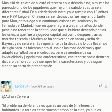
Mas allá del relato de si está el tercero en la década o no, a mi me ha
parecido uno de los jugadores que mejor ha sabido adaptarse a
diferentes fútbol. En su Nederlands natal ya la rompía con 19 añitos
en el PSV, luego en Chelsea sin ser decisivo si fue muy importante
para Mou, pero luego sus continuas lesiones musculares y la
llamada del Madrid, hicieron que emigrará un par de años donde
pese a no tener toda la continuidad que el hubiera deseado por las
lesiones, si que fue un jugador capital, así como después tras su
marcha forzada a Munich se ha convertido en santo y seña del
Bayern, y no se si el más importante de la década o lo que llevamos
de siglo para los bávaros pero si uno de los mas decisivos y que
adaptó su fútbol para el colectivo, pero sirviéndose de su
invidualidad y jugada más carácterísticas, ese recorte hacia dentro y
disparo demoledor que siempre le ha caracterizado y que sigue
siendo su carta de presentación.
+3
Larios84
·
hace 456 semanas
@Adrian Cervera
"El problema de Holanda es que es un país de 6 millones de
habitantes. Lo raro es estar mucho tiempo en la élite, ya que es