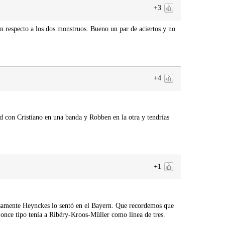
+3
con respecto a los dos monstruos. Bueno un par de aciertos y no
+4
d con Cristiano en una banda y Robben en la otra y tendrías
+1
samente Heynckes lo sentó en el Bayern. Que recordemos que
l once tipo tenía a Ribéry-Kroos-Müller como línea de tres.