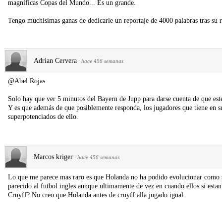
magníficas Copas del Mundo... Es un grande.
Tengo muchísimas ganas de dedicarle un reportaje de 4000 palabras tras su 
Adrian Cervera
·
hace 456 semanas
@Abel Rojas
Solo hay que ver 5 minutos del Bayern de Jupp para darse cuenta de que est
Y es que además de que posiblemente responda, los jugadores que tiene en 
superpotenciados de ello.
Marcos kriger
·
hace 456 semanas
Lo que me parece mas raro es que Holanda no ha podido evolucionar como se
parecido al futbol ingles aunque ultimamente de vez en cuando ellos si esta
Cruyff? No creo que Holanda antes de cruyff alla jugado igual.