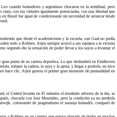
ue Leo cuando holandeses y argentinos chocaron en la semifinal, pero
 clara, con sus virtudes igualmente potenciadas, con una libertad que
o en Brasil fue igual de condicionante sin necesidad de arrancar desde
asil.
tendiendo que desde el academicismo y la escuela, van Gaal no podía
o sobre todo a Robben. Arjen siempre acercó a sus equipos a la victoria
imo segundo dio la sensación de poder llevar a los suyos a levantar el
er gran punto de su carrera deportiva. Lo que deslumbró en Eindhoven
ta, romper la cadera, la suya y la ajena, y llegar a portería, no tuvo
n hace clic. Arjen genera el primer gran momento de puntualidad en
d, el United levanta en 45 minutos el resultado adverso de la ida, se
ués, chocaría con Jose Mourinho, pero la condición ya no perdería
 Marwijk, coloreando de pragmatismo el naranja holandés, comparó de
pañaron a Robben en un camino que estuvo plagado de dudas en muchas