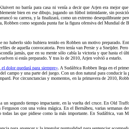
 Kluivert no barría para casa ni venía a decir que Arjen era mejor q
emente bien en ese dibujo, jugando un fútbol intimidante, sin posición
rancó su carrera, y la finalizará, como un extremo desequilibrante per
ada, Robben como segunda punta fue la figura ofensiva del Mundial de Br
de no haberlo sido hubiera tenido en Robben un motivo preparado. En
erfiles de aquella convocatoria. Pero tenía van Persie y a Sneijder. Per
ondía jamás, que en su mente sólo cabía la victoria y que hasta el últ
lven si estás preparado. Y tras lo de 2010, Arjen volvió a estarlo.
 el dolor quedará para siempre»
. A Sudáfrica Robben llega en el prim
el campo y una parte del juego. Con un don natural para conducir la pelo
pard. Por circunctancias y momentos, en la primavera de 2010, Robbe
a un segundo tiempo impactante, en la vuelta del cruce. En Old Traffor
 Ferguson con una volea mágica. En el Bernábeu, varias semanas desp
nto todas las que pidiese como la más importante. En Sudáfrica, van
stancia para aparecer y la irregular puntualidad para sentenciar acom