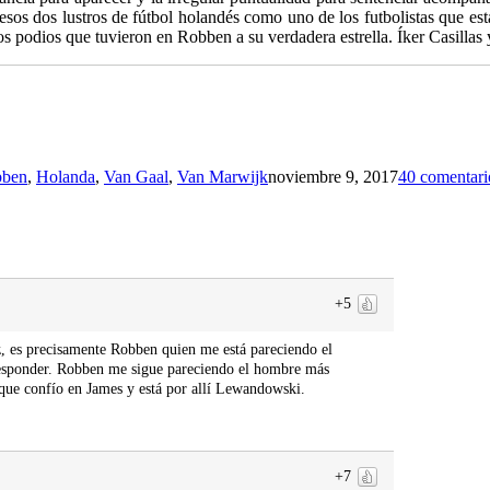
esos dos lustros de fútbol holandés como uno de los futbolistas que es
s podios que tuvieron en Robben a su verdadera estrella. Íker Casillas 
bben
,
Holanda
,
Van Gaal
,
Van Marwijk
noviembre 9, 2017
40 comentari
+5
z, es precisamente Robben quien me está pareciendo el
 responder. Robben me sigue pareciendo el hombre más
 que confío en James y está por allí Lewandowski.
+7