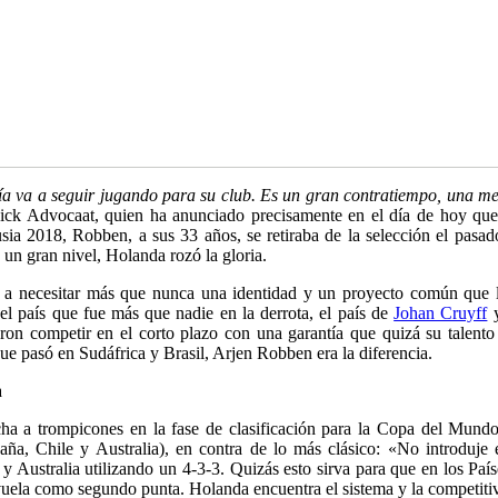
ía va a seguir jugando para su club. Es un gran contratiempo, una m
ick Advocaat, quien ha anunciado precisamente en el día de hoy que 
Rusia 2018, Robben, a sus 33 años, se retiraba de la selección el pasa
un gran nivel, Holanda rozó la gloria.
 necesitar más que nunca una identidad y un proyecto común que log
l país que fue más que nadie en la derrota, el país de
Johan Cruyff
y
eron competir en el corto plazo con una garantía que quizá su talento
que pasó en Sudáfrica y Brasil, Arjen Robben era la diferencia.
a
ha a trompicones en la fase de clasificación para la Copa del Mundo 
aña, Chile y Australia), en contra de lo más clásico: «No introduj
y Australia utilizando un 4-3-3. Quizás esto sirva para que en los Paí
 vuela como segundo punta. Holanda encuentra el sistema y la competit