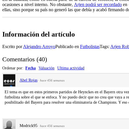
ocasiones a nivel interno. No obstante,
Arjen podrá ser recordado
en 
ellas, sino porque su país no generó las que debía y acabó firmando do
Información del artículo
Escrito por
Alejandro Arroyo
Publicado en
Futbolistas
Tags:
Arjen Ro
Comentarios
(
40
)
Ordenar por:
Fecha
Valuación
Ultima actividad
Abel Rojas
·
hace 456 semanas
El tema es que en estos primeros partidos de Heynckes en el Bayern otra ve
futbolista sobre el que se enfoca. Y no puedo decir que no crea que vaya a
posibilitado del Bayern para resolver una eliminatoria de Champions. Y eso
Modrick95
·
hace 456 semanas