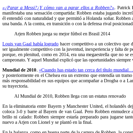
«¿Parar a Messi?¿Y cómo van a parar ellos a Robben?»
. Patrick
manifestaba una sensación compartida: Robben estaba jugando increíbl
él entendió con naturalidad y que permitió a Holanda soñar. Robben ar
una banda. A la contra, en transición o con la defensa rival posicion
Arjen Robben juega su mejor fútbol en Brasil 2014
Louis van Gaal había logrado
hacer competitivo a un colectivo que 
ser igualmente competitivo con la juventud, inexperiencia y falta de p
porque, en plenitud, como en 2014, era una megaestrella que no se esc
campeonato. Y aquel Mundial explicó que las oportunidades siempre vue
Mundial de 2010
.
«Cuando has estado tan cerca del título mundial…
y posteriormente en el Chelsea era un extremo que entendía un tramo d
más responsabilidad en sus equipos que acompañar a Drogba o a Lam
su trayectoria.
Al Mundial de 2010, Robben llega con un estatus renovado
En la eliminatoria entre Bayern y Manchester United, el holandés dej
coloca 3-0 y barre al Bayern de van Gaal. Pero Robben enmudece a
brillo ni calado: Robben siempre estaría preparado para jugarse ta
nuevo a Arjen con Lionel y se plantó en la final.
En la balanza, como en buena parte de la carrera de Robben, la con