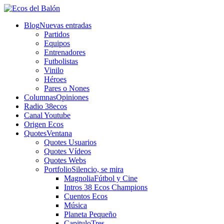
Blog
Nuevas entradas
Partidos
Equipos
Entrenadores
Futbolistas
Vinilo
Héroes
Pares o Nones
Columnas
Opiniones
Radio 38ecos
Canal Youtube
Origen Ecos
Quotes
Ventana
Quotes Usuarios
Quotes Vídeos
Quotes Webs
Portfolio
Silencio, se mira
Magnolia
Fútbol y Cine
Intros 38 Ecos Champions
Cuentos Ecos
Música
Planeta Pequeño
CapituloTres