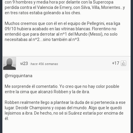
con 9 hombres y media hora por delante con la Supercopa
perdida contra el Valencia de Emery, con Silva, Villa, Morientes...y
en tres ratos estaba goleando a los ches.
Muchos creemos que con él en el equipo de Pellegrini, esa liga
09/10 hubiera acabado en las vitrinas blancas. Florentino no
entendió que para derrotar al nº1 del Mundo (Messi), no solo
necesitabas al nº2....sino también al nº3.
+17
vi23
·
hace 456 semanas
@migquintana
Me sorprende él comentatio. Yo creo que no hay color posible
entre la cima que alcanzó Robben y la de ibra.
Robben realmente llego a plantear la duda de si pertenecía a ese
lugar. Decidir Champions y copas del mundo. Algo que le quedó
lejísimos a ibra. De hecho, no sé si Suárez estaría por encima de
él.