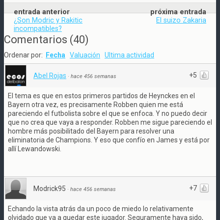
entrada anterior
próxima entrada
¿Son Modric y Rakitic
El suizo Zakaria
incompatibles?
Comentarios
(
40
)
Ordenar por:
Fecha
Valuación
Ultima actividad
+5
Abel Rojas
·
hace 456 semanas
El tema es que en estos primeros partidos de Heynckes en el
Bayern otra vez, es precisamente Robben quien me está
pareciendo el futbolista sobre el que se enfoca. Y no puedo decir
que no crea que vaya a responder. Robben me sigue pareciendo el
hombre más posibilitado del Bayern para resolver una
eliminatoria de Champions. Y eso que confío en James y está por
allí Lewandowski.
+7
Modrick95
·
hace 456 semanas
Echando la vista atrás da un poco de miedo lo relativamente
olvidado que va a quedar este jugador. Seguramente haya sido,