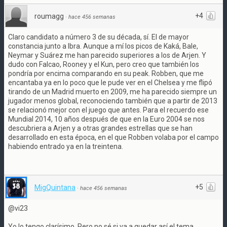
+4
roumagg
·
hace 456 semanas
Claro candidato a número 3 de su década, sí. El de mayor
constancia junto a Ibra. Aunque a mí los picos de Kaká, Bale,
Neymar y Suárez me han parecido superiores a los de Arjen. Y
dudo con Falcao, Rooney y el Kun, pero creo que también los
pondría por encima comparando en su peak. Robben, que me
encantaba ya en lo poco que le pude ver en el Chelsea y me flipó
tirando de un Madrid muerto en 2009, me ha parecido siempre un
jugador menos global, reconociendo también que a partir de 2013
se relacionó mejor con el juego que antes. Para el recuerdo ese
Mundial 2014, 10 años después de que en la Euro 2004 se nos
descubriera a Arjen y a otras grandes estrellas que se han
desarrollado en esta época, en el que Robben volaba por el campo
habiendo entrado ya en la treintena.
+5
MigQuintana
·
hace 456 semanas
@vi23
Yo lo tengo clarísimo. Pero no sé si va a quedar así el tema.