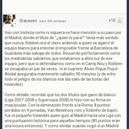
+10
Gravesen
·
hace 456 semanas
Veo con tristeza como ni siquiera se hace mención a su paso por
el Madrid, donde el título de "¿quien lo para?" tenía más sentido
que nunca. Robben era el clavo ardiendo a quien se agarró el
equipo blanco para intentar el imposible frente al Barcelona de
Guardiola más salvaje de todos. Recuerdo perfectamente como
los madridistas sabíamos que estabamos a años luz de ese
equipo, pero que si defendíamos como en el Camp Nou y Robben
se escapaba un par de veces...ni el cuarteto Alves-Pique-Puyol-
Abidal aseguraba mantenerle calladito 90 minutos (y de echo
todo el peligro de los blancos ese día salio de las botas del
holandés).
Como detalle, recordar que los dos títulos que gano de blanco
(Liga 2007-2008 y Supercopa 2008) lo hizo con su firma en
mayúsculas. Con la eliminación frente a la Roma, 8 puntos
perdidos en 4 jornadas, Van Nistelrooy roto y Robinho de bajón,
fue el pequeño holandés quien guió al Madrid hacia una Liga con
una puntuación histórica para aquellos tiempos (85 puntos eran
una locura entonces). Y como olvidar cuando cogió a un Madrid