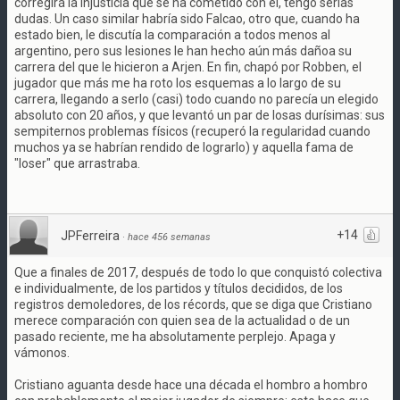
corregirá la injusticia que se ha cometido con él, tengo serias
dudas. Un caso similar habría sido Falcao, otro que, cuando ha
estado bien, le discutía la comparación a todos menos al
argentino, pero sus lesiones le han hecho aún más dañoa su
carrera del que le hicieron a Arjen. En fin, chapó por Robben, el
jugador que más me ha roto los esquemas a lo largo de su
carrera, llegando a serlo (casi) todo cuando no parecía un elegido
absoluto con 20 años, y que levantó un par de losas durísimas: sus
sempiternos problemas físicos (recuperó la regularidad cuando
muchos ya se habrían rendido de lograrlo) y aquella fama de
"loser" que arrastraba.
+14
JPFerreira
·
hace 456 semanas
Que a finales de 2017, después de todo lo que conquistó colectiva
e individualmente, de los partidos y títulos decididos, de los
registros demoledores, de los récords, que se diga que Cristiano
merece comparación con quien sea de la actualidad o de un
pasado reciente, me ha absolutamente perplejo. Apaga y
vámonos.
Cristiano aguanta desde hace una década el hombro a hombro