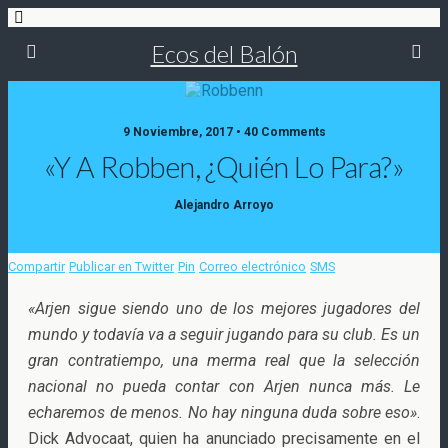
Ecos del Balón
9 Noviembre, 2017 • 40 Comments
«Y A Robben, ¿quién Lo Para?»
Alejandro Arroyo
Compartir
Publicar en Twitter
Pin
Correo electrónico
SMS
«Arjen sigue siendo uno de los mejores jugadores del
mundo y todavía va a seguir jugando para su club. Es un
gran contratiempo, una merma real que la selección
nacional no pueda contar con Arjen nunca más. Le
echaremos de menos
. No hay ninguna duda sobre eso»
.
Dick Advocaat, quien ha anunciado precisamente en el