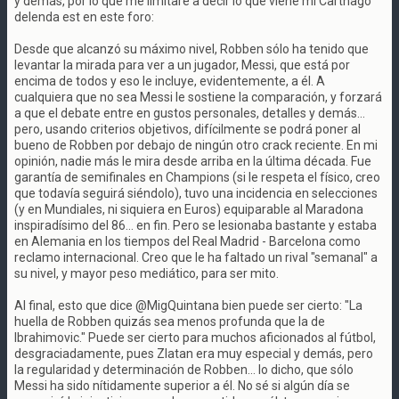
y demás, por lo que me limitaré a decir lo que viene mi Carthago
delenda est en este foro:
Desde que alcanzó su máximo nivel, Robben sólo ha tenido que
levantar la mirada para ver a un jugador, Messi, que está por
encima de todos y eso le incluye, evidentemente, a él. A
cualquiera que no sea Messi le sostiene la comparación, y forzará
a que el debate entre en gustos personales, detalles y demás...
pero, usando criterios objetivos, difícilmente se podrá poner al
bueno de Robben por debajo de ningún otro crack reciente. En mi
opinión, nadie más le mira desde arriba en la última década. Fue
garantía de semifinales en Champions (si le respeta el físico, creo
que todavía seguirá siéndolo), tuvo una incidencia en selecciones
(y en Mundiales, ni siquiera en Euros) equiparable al Maradona
inspiradísimo del 86... en fin. Pero se lesionaba bastante y estaba
en Alemania en los tiempos del Real Madrid - Barcelona como
reclamo internacional. Creo que le ha faltado un rival "semanal" a
su nivel, y mayor peso mediático, para ser mito.
Al final, esto que dice @MigQuintana bien puede ser cierto: "La
huella de Robben quizás sea menos profunda que la de
Ibrahimovic." Puede ser cierto para muchos aficionados al fútbol,
desgraciadamente, pues Zlatan era muy especial y demás, pero
la regularidad y determinación de Robben... lo dicho, que sólo
Messi ha sido nítidamente superior a él. No sé si algún día se