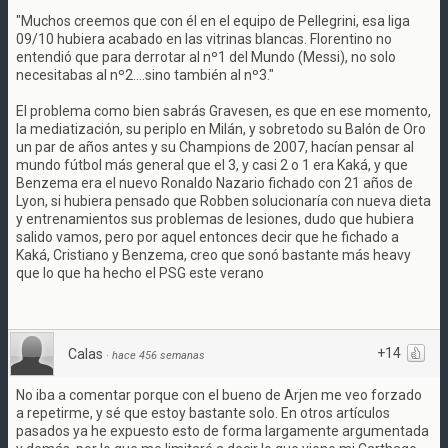
"Muchos creemos que con él en el equipo de Pellegrini, esa liga
09/10 hubiera acabado en las vitrinas blancas. Florentino no
entendió que para derrotar al nº1 del Mundo (Messi), no solo
necesitabas al nº2....sino también al nº3."
El problema como bien sabrás Gravesen, es que en ese momento,
la mediatización, su periplo en Milán, y sobretodo su Balón de Oro
un par de años antes y su Champions de 2007, hacían pensar al
mundo fútbol más general que el 3, y casi 2 o 1 era Kaká, y que
Benzema era el nuevo Ronaldo Nazario fichado con 21 años de
Lyon, si hubiera pensado que Robben solucionaría con nueva dieta
y entrenamientos sus problemas de lesiones, dudo que hubiera
salido vamos, pero por aquel entonces decir que he fichado a
Kaká, Cristiano y Benzema, creo que sonó bastante más heavy
que lo que ha hecho el PSG este verano
+14
Calas
·
hace 456 semanas
No iba a comentar porque con el bueno de Arjen me veo forzado
a repetirme, y sé que estoy bastante solo. En otros artículos
pasados ya he expuesto esto de forma largamente argumentada