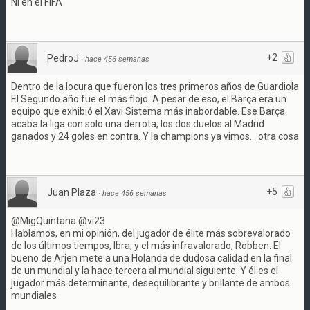
Ni en el FIFA
+2
PedroJ
·
hace 456 semanas
Dentro de la locura que fueron los tres primeros años de Guardiola
El Segundo año fue el más flojo. A pesar de eso, el Barça era un
equipo que exhibió el Xavi Sistema más inabordable. Ese Barça
acaba la liga con solo una derrota, los dos duelos al Madrid
ganados y 24 goles en contra. Y la champions ya vimos... otra cosa
+5
Juan Plaza
·
hace 456 semanas
@MigQuintana @vi23
Hablamos, en mi opinión, del jugador de élite más sobrevalorado
de los últimos tiempos, Ibra; y el más infravalorado, Robben. El
bueno de Arjen mete a una Holanda de dudosa calidad en la final
de un mundial y la hace tercera al mundial siguiente. Y él es el
jugador más determinante, desequilibrante y brillante de ambos
mundiales