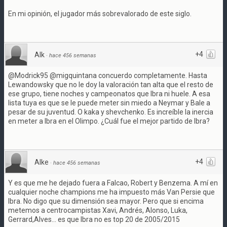
En mi opinión, el jugador más sobrevalorado de este siglo.
+4
Alk
·
hace 456 semanas
@Modrick95 @migquintana concuerdo completamente. Hasta
Lewandowsky que no le doy la valoración tan alta que el resto de
ese grupo, tiene noches y campeonatos que Ibra ni huele. A esa
lista tuya es que se le puede meter sin miedo a Neymar y Bale a
pesar de su juventud. O kaka y shevchenko. Es increíble la inercia
en meter a Ibra en el Olimpo. ¿Cuál fue el mejor partido de Ibra?
+4
Alke
·
hace 456 semanas
Y es que me he dejado fuera a Falcao, Robert y Benzema. A mí en
cualquier noche champions me ha impuesto más Van Persie que
Ibra. No digo que su dimensión sea mayor. Pero que si encima
metemos a centrocampistas Xavi, Andrés, Alonso, Luka,
Gerrard,Alves... es que Ibra no es top 20 de 2005/2015