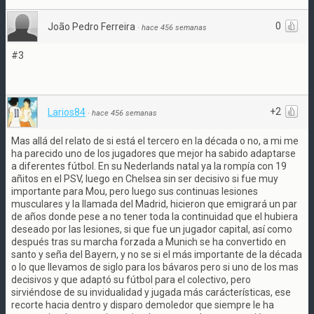
0
João Pedro Ferreira
·
hace 456 semanas
#3
+2
Larios84
·
hace 456 semanas
Mas allá del relato de si está el tercero en la década o no, a mi me
ha parecido uno de los jugadores que mejor ha sabido adaptarse
a diferentes fútbol. En su Nederlands natal ya la rompía con 19
añitos en el PSV, luego en Chelsea sin ser decisivo si fue muy
importante para Mou, pero luego sus continuas lesiones
musculares y la llamada del Madrid, hicieron que emigrará un par
de años donde pese a no tener toda la continuidad que el hubiera
deseado por las lesiones, si que fue un jugador capital, así como
después tras su marcha forzada a Munich se ha convertido en
santo y seña del Bayern, y no se si el más importante de la década
o lo que llevamos de siglo para los bávaros pero si uno de los mas
decisivos y que adaptó su fútbol para el colectivo, pero
sirviéndose de su invidualidad y jugada más carácterísticas, ese
recorte hacia dentro y disparo demoledor que siempre le ha