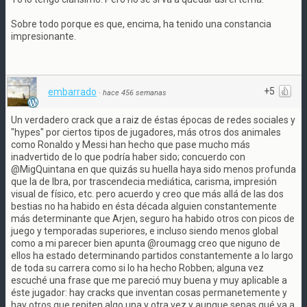
Sobre todo porque es que, encima, ha tenido una constancia
impresionante.
+5
embarrado
·
hace 456 semanas
Un verdadero crack que a raiz de éstas épocas de redes sociales y
"hypes" por ciertos tipos de jugadores, más otros dos animales
como Ronaldo y Messi han hecho que pase mucho más
inadvertido de lo que podría haber sido; concuerdo con
@MigQuintana en que quizás su huella haya sido menos profunda
que la de Ibra, por trascendecia mediática, carisma, impresión
visual de físico, etc. pero acuerdo y creo que más allá de las dos
bestias no ha habido en ésta década alguien constantemente
más determinante que Arjen, seguro ha habido otros con picos de
juego y temporadas superiores, e incluso siendo menos global
como a mi parecer bien apunta @roumagg creo que niguno de
ellos ha estado determinando partidos constantemente a lo largo
de toda su carrera como si lo ha hecho Robben; alguna vez
escuché una frase que me pareció muy buena y muy aplicable a
éste jugador: hay cracks que inventan cosas permanetemente y
hay otros que repiten algo una y otra vez y aunque sepas qué va a