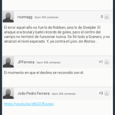
0
roumagg
·
hace 456 semanas
El error aquel año no fue lo de Robben, sino lo de Sneijder. El
ataque era brutal y batió récords de goles, pero el centro del
campo no terminó de funcionar nunca. Se fió todo a Granero, y no
alcanzó el nivel esperado. Y, ya contra el Lyon, sin Alonso...
+1
JPFerreira
·
hace 456 semanas
El momento en que el destino se reconcilió con él.
+3
João Pedro Ferreira
·
hace 456 semanas
https://youtu.be/cKCjO7Eoowc