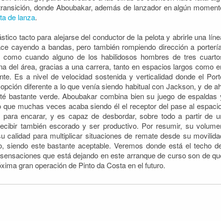
 transición, donde Aboubakar, además de lanzador en algún moment
nta de lanza
.
tico tacto para alejarse del conductor de la pelota y abrirle una líne
ce cayendo a bandas, pero también rompiendo dirección a portería
, como cuando alguno de los habilidosos hombres de tres cuarto
ona del área, gracias a una carrera, tanto en espacios largos como e
te. Es a nivel de velocidad sostenida y verticalidad donde el Port
opción diferente a lo que venía siendo habitual con Jackson, y de ah
é bastante verde. Aboubakar combina bien su juego de espaldas 
 que muchas veces acaba siendo él el receptor del pase al espacio
a para encarar, y es capaz de desbordar, sobre todo a partir de u
ecibir también escorado y ser productivo. Por resumir, su volume
u calidad para multiplicar situaciones de remate desde su movilida
o, siendo este bastante aceptable. Veremos donde está el techo de
s sensaciones que está dejando en este arranque de curso son de qu
xima gran operación de Pinto da Costa en el futuro.