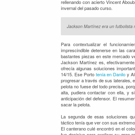
rellenando con acierto Vincent Aboub
invernal del pasado curso.
Jackson Martínez era un futbolista 
Para contextualizar el funcionami
imprescindible detenerse en las car
bastantes piezas en este mercado ver
Jackson Martínez es, efectivamente,
ofrecía algunas soluciones importan
14/15. Ese Porto
tenía en Danilo
y Al
progresar a través de sus laterales, 
pelota no fuese del todo precisa, por
alta, pudiera contactar con ella, y 
anticipación del defensor. El resume
sacar la pelota.
La segunda de esas soluciones que
táctico tenía que ver con sus extremo
El canterano culé encontró en el col
fue decisivo para explicar su gran r