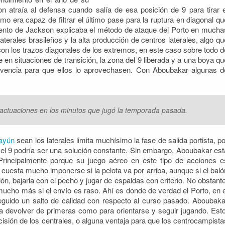
on atraía al defensa cuando salía de esa posición de 9 para tirar e
smo era capaz de filtrar el último pase para la ruptura en diagonal qu
iento de Jackson explicaba el método de ataque del Porto en mucha
laterales brasileños y la alta producción de centros laterales, algo qu
 con los trazos diagonales de los extremos, en este caso sobre todo d
e en situaciones de transición, la zona del 9 liberada y a una boya qu
vencia para que ellos lo aprovechasen. Con Aboubakar algunas d
actuaciones en los minutos que jugó la temporada pasada.
ayún
sean los laterales limita muchísimo la fase de salida portista, po
bre el 9 podría ser una solución constante. Sin embargo, Aboubakar est
rincipalmente porque su juego aéreo en este tipo de acciones e
cuesta mucho imponerse si la pelota va por arriba, aunque si el baló
ón, bajarla con el pecho y jugar de espaldas con criterio. No obstante
mucho más si el envío es raso. Ahí es donde de verdad el Porto, en e
guido un salto de calidad con respecto al curso pasado. Aboubaka
ra devolver de primeras como para orientarse y seguir jugando. Esto
isión de los centrales, o alguna ventaja para que los centrocampista