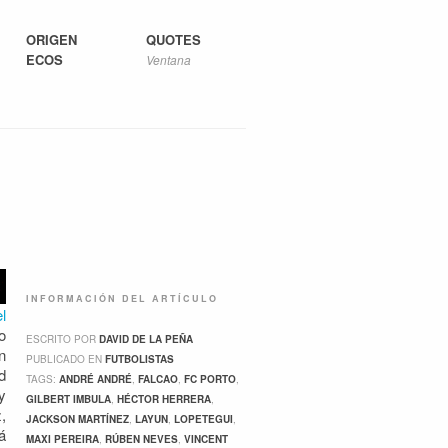
ORIGEN
QUOTES
ECOS
Ventana
INFORMACIÓN DEL ARTÍCULO
el
o
ESCRITO POR
DAVID DE LA PEÑA
n
PUBLICADO EN
FUTBOLISTAS
d
TAGS:
ANDRÉ ANDRÉ
,
FALCAO
,
FC PORTO
,
y
GILBERT IMBULA
,
HÉCTOR HERRERA
,
,
JACKSON MARTÍNEZ
,
LAYUN
,
LOPETEGUI
,
á
MAXI PEREIRA
,
RÚBEN NEVES
,
VINCENT