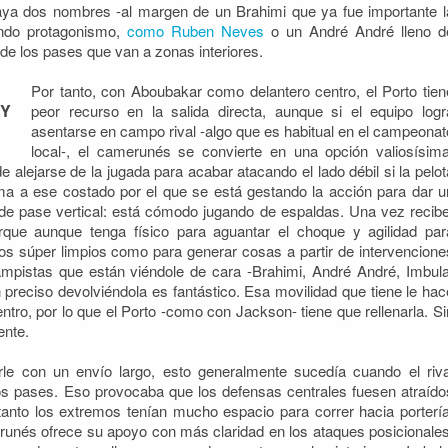
aya dos nombres -al margen de un Brahimi que ya fue importante l
endo protagonismo,
como Ruben Neves
o un André André lleno d
de los pases que van a zonas interiores.
Por tanto, con Aboubakar como delantero centro, el Porto tien
Y
peor recurso en la salida directa, aunque si el equipo logr
asentarse en campo rival -algo que es habitual en el campeonat
local-, el camerunés se convierte en una opción valiosísima
 alejarse de la jugada para acabar atacando el lado débil si la pelot
a a ese costado por el que se está gestando la acción para dar u
a de pase vertical: está cómodo jugando de espaldas. Una vez recibe
que aunque tenga físico para aguantar el choque y agilidad par
tos súper limpios como para generar cosas a partir de intervencione
mpistas que están viéndole de cara -Brahimi, André André, Imbula
 preciso devolviéndola es fantástico. Esa movilidad que tiene le hac
ntro, por lo que el Porto -como con Jackson- tiene que rellenarla. Si
ente.
le con un envío largo, esto generalmente sucedía cuando el riva
ros pases. Eso provocaba que los defensas centrales fuesen atraído
tanto los extremos tenían mucho espacio para correr hacia portería
runés ofrece su apoyo con más claridad en los ataques posicionales