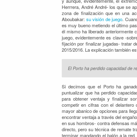
y aunque, evidentemente, el extremo 
Herrrera, André André- los que se a
zona de finalización que en una acc
Aboubakar:
su visión de juego
. Cuan
es muy bueno metiendo el último pase
él mismo ha liberado anteriormente 
juego, evidentemente es clave -sobr
fijación por finalizar jugadas- tratar
2015/2016. La explicación también es
El Porto ha perdido capacidad de r
Si decimos que el Porto ha ganado
puntualizar que ha perdido capacida
para obtener ventaja y finalizar 
competir en cifras con el delantero
mayor abanico de opciones para llegar
encontrar ventaja a través del engaño
en sus hombros- contra defensas más
directo, pero su técnica de remate tr
terminar mandando el balón a la red.