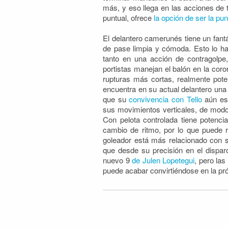
más, y eso llega en las acciones de
puntual, ofrece
la opción de ser la pu
El delantero camerunés tiene un fantás
de pase limpia y cómoda. Esto lo ha
tanto en una acción de contragolpe
portistas manejan el balón en la cor
rupturas más cortas, realmente poten
encuentra en su actual delantero una 
que su
convivencia con Tello
aún est
sus movimientos verticales, de modo
Con pelota controlada tiene potenci
cambio de ritmo, por lo que puede r
goleador está más relacionado con s
que desde su precisión en el dispar
nuevo 9
de Julen Lopetegui
, pero la
puede acabar convirtiéndose en la pró