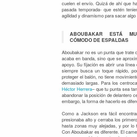
cuelen el envío. Quizá de ahí que h
pasada temporada- que estén teni
agilidad y dinamismo para sacar algo 
ABOUBAKAR ESTÁ MU
CÓMODO DE ESPALDAS
Aboubakar no es un punta que trate de
acaba en banda, sino que se aproxim
apoyo. Su fijación es abrir una líne
siempre busca un toque rápido, por
proteger el balón, no tiene movimien
demasiado largas. Para los centroca
Héctor Herrera
– que tu punta sea tan
abandonar la posición de delantero ce
embargo, la forma de hacerlo es difer
Como a Jackson era fácil encontrar
presionaba alto y cerraba los prime
hasta zonas muy alejadas, y por lo 
Con Aboubakar es diferente. El came