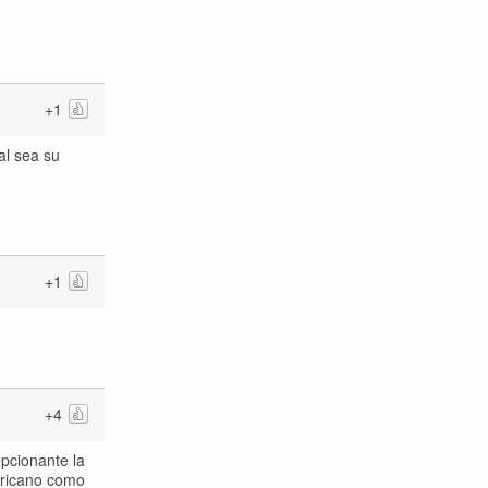
+1
al sea su
+1
+4
pcionante la
ericano como