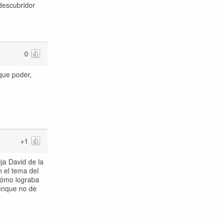
'descubridor
0
que poder,
+1
ja David de la
 el tema del
 cómo lograba
aunque no de