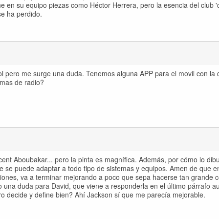
ne en su equipo piezas como Héctor Herrera, pero la esencia del club 
se ha perdido.
bol pero me surge una duda. Tenemos alguna APP para el movil con la 
amas de radio?
cent Aboubakar... pero la pinta es magnífica. Además, por cómo lo dibu
e se puede adaptar a todo tipo de sistemas y equipos. Amen de que en
diciones, va a terminar mejorando a poco que sepa hacerse tan grande
o una duda para David, que viene a responderla en el último párrafo 
ro decide y define bien? Ahí Jackson sí que me parecía mejorable.