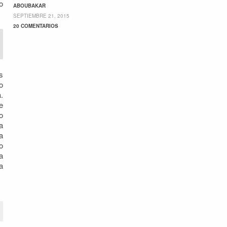
o
ABOUBAKAR
SEPTIEMBRE 21, 2015
20 COMENTARIOS
s
o
.
e
o
a
a
o
a
a