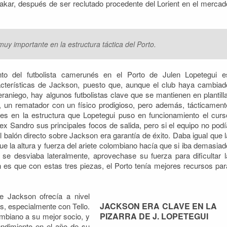
akar, después de ser reclutado procedente del Lorient en el mercad
muy importante en la estructura táctica del Porto.
ento del futbolista camerunés en el Porto de Julen Lopetegui e
acterísticas de Jackson, puesto que, aunque el club haya cambiad
aniego, hay algunos futbolistas clave que se mantienen en plantilla
 un rematador con un físico prodigioso, pero además, tácticament
tes en la estructura que Lopetegui puso en funcionamiento el curs
ex Sandro sus principales focos de salida, pero si el equipo no podí
el balón directo sobre Jackson era garantía de éxito. Daba igual que l
que la altura y fuerza del ariete colombiano hacía que si iba demasiad
si se desviaba lateralmente, aprovechase su fuerza para dificultar l
n es que con estas tres piezas, el Porto tenía mejores recursos par
 Jackson ofrecía a nivel
JACKSON ERA CLAVE EN LA
s, especialmente con Tello.
PIZARRA DE J. LOPETEGUI
ombiano a su mejor socio, y
endimiento en el año de su