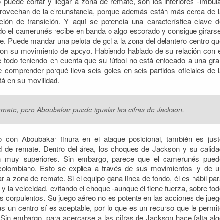
puede cortar y llegar a zona de remate, son los interiores -Imbula
provechan de la circunstancia, porque además están más cerca de l
ión de transición. Y aquí se potencia una característica clave d
do el camerunés recibe en banda o algo escorado y consigue girarse
. Puede mandar una pelota de gol a la zona del delantero centro qu
con su movimiento de apoyo. Habiendo hablado de su relación con e
e todo teniendo en cuenta que su fútbol no está enfocado a una gra
 de comprender porqué lleva seis goles en seis partidos oficiales de l
tá en su movilidad.
emate, pero Aboubakar puede igualar las cifras de Jackson.
 con Aboubakar finura en el ataque posicional, también es just
d de remate. Dentro del área, los choques de Jackson y su calida
son muy superiores. Sin embargo, parece que el camerunés pued
 colombiano. Esto se explica a través de sus movimientos, y de u
 a zona de remate. Si el equipo gana línea de fondo, él es hábil par
 y la velocidad, evitando el choque -aunque él tiene fuerza, sobre tod
 corpulentos. Su juego aéreo no es potente en las acciones de jueg
as un centro sí es aceptable, por lo que es un recurso que le permit
 Sin embargo, para acercarse a las cifras de Jackson hace falta alg