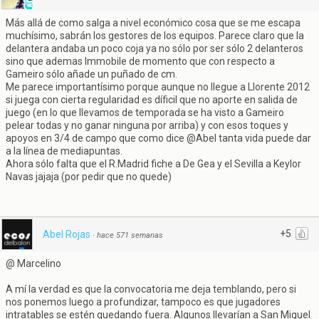
Más allá de como salga a nivel económico cosa que se me escapa
muchísimo, sabrán los gestores de los equipos. Parece claro que la
delantera andaba un poco coja ya no sólo por ser sólo 2 delanteros
sino que ademas Immobile de momento que con respecto a
Gameiro sólo añade un puñado de cm.
Me parece importantísimo porque aunque no llegue a Llorente 2012
si juega con cierta regularidad es díficil que no aporte en salida de
juego (en lo que llevamos de temporada se ha visto a Gameiro
pelear todas y no ganar ninguna por arriba) y con esos toques y
apoyos en 3/4 de campo que como dice @Abel tanta vida puede dar
a la línea de mediapuntas.
Ahora sólo falta que el R.Madrid fiche a De Gea y el Sevilla a Keylor
Navas jajaja (por pedir que no quede)
+5
Abel Rojas
·
hace 571 semanas
@ Marcelino
A mí la verdad es que la convocatoria me deja temblando, pero si
nos ponemos luego a profundizar, tampoco es que jugadores
intratables se estén quedando fuera. Algunos llevarían a San Miguel