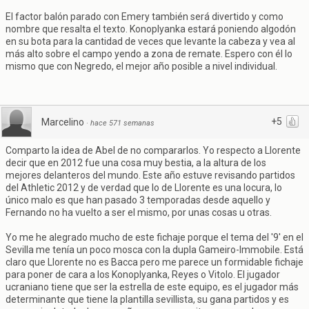
El factor balón parado con Emery también será divertido y como
nombre que resalta el texto. Konoplyanka estará poniendo algodón
en su bota para la cantidad de veces que levante la cabeza y vea al
más alto sobre el campo yendo a zona de remate. Espero con él lo
mismo que con Negredo, el mejor año posible a nivel individual.
+5
Marcelino
·
hace 571 semanas
Comparto la idea de Abel de no compararlos. Yo respecto a Llorente
decir que en 2012 fue una cosa muy bestia, a la altura de los
mejores delanteros del mundo. Este año estuve revisando partidos
del Athletic 2012 y de verdad que lo de Llorente es una locura, lo
único malo es que han pasado 3 temporadas desde aquello y
Fernando no ha vuelto a ser el mismo, por unas cosas u otras.
Yo me he alegrado mucho de este fichaje porque el tema del '9' en el
Sevilla me tenía un poco mosca con la dupla Gameiro-Immobile. Está
claro que Llorente no es Bacca pero me parece un formidable fichaje
para poner de cara a los Konoplyanka, Reyes o Vitolo. El jugador
ucraniano tiene que ser la estrella de este equipo, es el jugador más
determinante que tiene la plantilla sevillista, su gana partidos y es