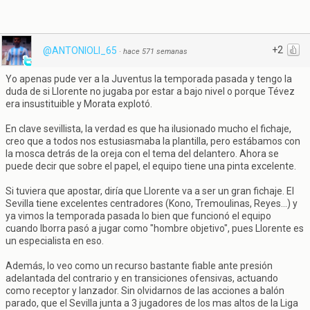
+2
@ANTONIOLI_65
·
hace 571 semanas
Yo apenas pude ver a la Juventus la temporada pasada y tengo la
duda de si Llorente no jugaba por estar a bajo nivel o porque Tévez
era insustituible y Morata explotó.
En clave sevillista, la verdad es que ha ilusionado mucho el fichaje,
creo que a todos nos estusiasmaba la plantilla, pero estábamos con
la mosca detrás de la oreja con el tema del delantero. Ahora se
puede decir que sobre el papel, el equipo tiene una pinta excelente.
Si tuviera que apostar, diría que Llorente va a ser un gran fichaje. El
Sevilla tiene excelentes centradores (Kono, Tremoulinas, Reyes...) y
ya vimos la temporada pasada lo bien que funcionó el equipo
cuando Iborra pasó a jugar como "hombre objetivo", pues Llorente es
un especialista en eso.
Además, lo veo como un recurso bastante fiable ante presión
adelantada del contrario y en transiciones ofensivas, actuando
como receptor y lanzador. Sin olvidarnos de las acciones a balón
parado, que el Sevilla junta a 3 jugadores de los mas altos de la Liga