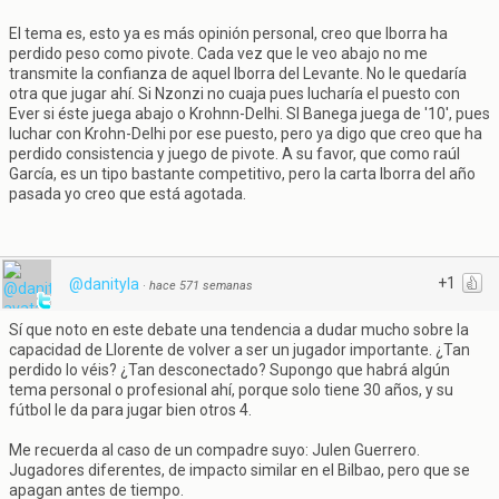
El tema es, esto ya es más opinión personal, creo que Iborra ha
perdido peso como pivote. Cada vez que le veo abajo no me
transmite la confianza de aquel Iborra del Levante. No le quedaría
otra que jugar ahí. Si Nzonzi no cuaja pues lucharía el puesto con
Ever si éste juega abajo o Krohnn-Delhi. SI Banega juega de '10', pues
luchar con Krohn-Delhi por ese puesto, pero ya digo que creo que ha
perdido consistencia y juego de pivote. A su favor, que como raúl
García, es un tipo bastante competitivo, pero la carta Iborra del año
pasada yo creo que está agotada.
+1
@danityla
·
hace 571 semanas
Sí que noto en este debate una tendencia a dudar mucho sobre la
capacidad de Llorente de volver a ser un jugador importante. ¿Tan
perdido lo véis? ¿Tan desconectado? Supongo que habrá algún
tema personal o profesional ahí, porque solo tiene 30 años, y su
fútbol le da para jugar bien otros 4.
Me recuerda al caso de un compadre suyo: Julen Guerrero.
Jugadores diferentes, de impacto similar en el Bilbao, pero que se
apagan antes de tiempo.