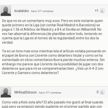
+1
koalaloko
·
hace 571 semanas
Se que no es un comentario muy ecos. Pero en este instante quien
quede primero en la Liga (sin contar Real Madrid ni Barcelona) se
paga a 1.36 el Atlético de Madrid y a 8 € el Sevilla en Williamhill. No
veo tan abismal la diferencia (de plantillas sobre todo, teniendo en
cuenta que la Liga es el torneo de la regularidad) entre los dos la
verdad.
Ya en un tono mas ecos mientras leía el artículo estaba pensando en
el papel de Iborra con Llorente como delantero titular y como se ha
comentado en otros comentarios Iborra pierde muchos enteros. Sin
embargo me parece que Llorente da la posibilidad de jugar con dos
delanteros que para mi se compenetrarían bien. ¿Veis un 4-4-2 con
Llorente y Gameiro como delanteros?
0
MrRealStinson
·
hace 571 semanas
Como veís a Kolo esta año? El año pasado me gustó al final cuando
jugó pero ya empezó siendo suplente en el primer partido aún con