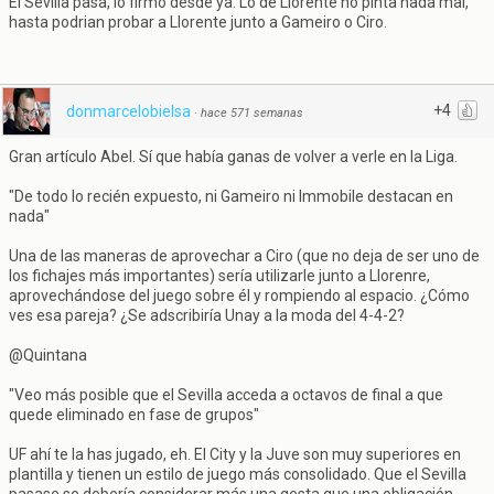
El Sevilla pasa, lo firmo desde ya. Lo de Llorente no pinta nada mal,
hasta podrian probar a Llorente junto a Gameiro o Ciro.
+4
donmarcelobielsa
·
hace 571 semanas
Gran artículo Abel. Sí que había ganas de volver a verle en la Liga.
"De todo lo recién expuesto, ni Gameiro ni Immobile destacan en
nada"
Una de las maneras de aprovechar a Ciro (que no deja de ser uno de
los fichajes más importantes) sería utilizarle junto a Llorenre,
aprovechándose del juego sobre él y rompiendo al espacio. ¿Cómo
ves esa pareja? ¿Se adscribiría Unay a la moda del 4-4-2?
@Quintana
"Veo más posible que el Sevilla acceda a octavos de final a que
quede eliminado en fase de grupos"
UF ahí te la has jugado, eh. El City y la Juve son muy superiores en
plantilla y tienen un estilo de juego más consolidado. Que el Sevilla