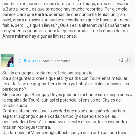
por Rico -me parece lo más claro-, otros a Thiago, otros no llevarían
a Bartra, pero... es que tampoco hay mucho recorrido. Por ejemplo,
parece claro que Bartra, además de que nunca ha tenido un gran
nivel, ahora atraviesa un bache de confianza que le hace aún menos
fiable, pero... ¿a quién llevas? ¿Quién es la alternativa? España tiene
muy buenos jugadores, pero la época dorada... fue la época de oro.
Ahora mismo hay algunas limitaciones.
+3
@JRatazzi
·
hace 571 semanas
Salida en juego directo me refería por supuesto.
Iba a preguntar si creeis que el City saldrá con Touré en la medular
en esta fase de grupos. Pero bueno ya habrá artículos previos a los
partidos no?
Me parece que Banega y Reyes podrían hincharse con recepciones a
la espalda de Touré, aún así el potencial ofensivo del City es de
mucho susto.
Contra esta nueva Juve la verdad que no sé que guión de partido
esperar, supongo que en cada campo (y dependiendo de las
necesidades) llevará la iniciativa el local y el visitante se dispondrá
más en repliegue+contra.
Ojo también al Moenchengladbach que ya en la uefa pasada tuvo