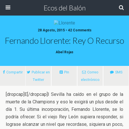
Ecos del Balón
28 Agosto, 2015 • 42 Comments
Fernando Llorente: Rey O Recurso
Abel Rojas
Compartir
Publicar en
Pin
Correo
SMS
Twitter
electrónico
[dropcap]E[/dropcap]l Sevilla ha caído en el grupo de la
muerte de la Champions y eso le exigirá un plus desde el
día 1. Su última incorporación, Fernando Llorente, se lo
podría ofrecer. Si el viejo Rey León supiera responder, si
lograse alcanzar un nivel que recordase, siquiera un poco,