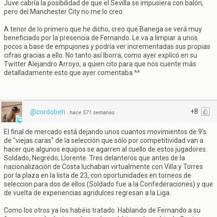
Juve cabría la posibilidad de que el Sevilla se impusiera con balón,
pero del Manchester City no me lo creo.
A tenor de lo primero que he dicho, creo que Banega se verá muy
beneficiado por la presencia de Fernando. Le va a limpiar a unos
pocos a base de empujones y podría ver incrementadas sus propias
cifras gracias a ello. No tanto así Iborra, como ayer explicó en su
Twitter Alejandro Arroyo, a quien cito para que nos cuente más
detalladamente esto que ayer comentaba ^^
+8
@cordobeh
·
hace 571 semanas
El final de mercado está dejando unos cuantos movimientos de 9's
de "viejas caras" de la selección que sólo por competitividad van a
hacer que algunos equipos se agarren al cuello de estos jugadores.
Soldado, Negredo, Llorente. Tres delanteros que antes de la
nacionalización de Costa luchaban virtualmente con Villa y Torres
por la plaza en la lista de 23, con oportunidades en torneos de
seleccion para dos de ellos (Soldado fue a la Confederaciones) y que
de vuelta de experiencias agridulces regresan a la Liga.
Como los otros ya los habéis tratado. Hablando de Fernando a su