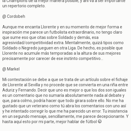
la Champions de la mejor manera posible, y ahí va a ser importante
un repertorio completo.
@ Cordobeh
Aunque me encanta Llorente y en su momento de mejor forma e
inspiración me parece un futbolista extraordinario, no tengo claro
que sume eso que citas sobre Soldado y demás, esa
agresividad/competitividad extra. Mentalmente, quizá tipos como
Soldado o Negredo jueguen en otra Liga. De hecho, es posible que
Llorente no acumule más temporadas a la altura de sus mejores
precisamente por carecer de ese instinto competitivo...
@ Markel
Mi contestación se debe a que se trata de un artículo sobre el fichaje
de Llorente al Sevilla y no procede que se convierta en una riña entre
Aduriz y Fernando. Decir que uno es mejor o que los dos son iguales
es un comentario que no sumaría absolutamente nada al debate y
que, para colmo, podría hacer que todo girara sobre ello. No me ha
gustado que un veterano como tú abra los comentarios con uno así
y he intentado corregir lo que me ha parecido un error. Tu insistencia
en un segundo mensaje, sencillamente, me parece decepcionante. Y
hasta aquí esto por mi parte, mejor hablar de fútbol