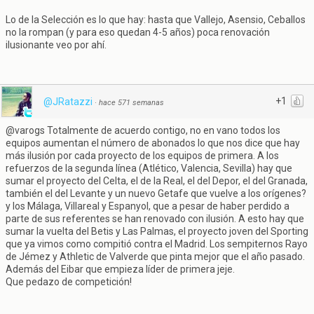
Lo de la Selección es lo que hay: hasta que Vallejo, Asensio, Ceballos
no la rompan (y para eso quedan 4-5 años) poca renovación
ilusionante veo por ahí.
+1
@JRatazzi
·
hace 571 semanas
@varogs Totalmente de acuerdo contigo, no en vano todos los
equipos aumentan el número de abonados lo que nos dice que hay
más ilusión por cada proyecto de los equipos de primera. A los
refuerzos de la segunda línea (Atlético, Valencia, Sevilla) hay que
sumar el proyecto del Celta, el de la Real, el del Depor, el del Granada,
también el del Levante y un nuevo Getafe que vuelve a los orígenes?
y los Málaga, Villareal y Espanyol, que a pesar de haber perdido a
parte de sus referentes se han renovado con ilusión. A esto hay que
sumar la vuelta del Betis y Las Palmas, el proyecto joven del Sporting
que ya vimos como compitió contra el Madrid. Los sempiternos Rayo
de Jémez y Athletic de Valverde que pinta mejor que el año pasado.
Además del Eibar que empieza líder de primera jeje.
Que pedazo de competición!