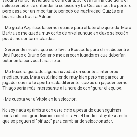
seguirá yendo hasta que le de la gana, por esa forma que tiene el
seleccionador de entender la selección y De Gea es nuestro portero
pero pasa por un importante periodo de inactividad. Quizás era
buena idea traer a Adrián.
- Me gusta Azpilicueta como recurso para el lateral izquierdo. Marc
Bartra se me queda muy corto de nivel aunque en clave selección
puede no ser tan mala idea.
- Sorprende mucho que sólo lleve a Busquets para el mediocentro.
Javi Fuego o Bruno Soriano me parecen jugadores que deberían
estar en la convocatoria sí o sí.
- Me hubiera gustado alguna novedad en cuanto a interiores-
mediapuntas. Mata está rindiendo muy bien pero me parece un
jugador que no te aporta nada diferente, quizás un jugador como
Thiago sería más interesante a la hora de configurar el equipo.
- Me cuesta ver a Vitolo en la selección.
No soy nada optimista con este ciclo a pesar de que seguimos
contando con grandísimos nombres. En el fondo estoy deseando
que se peguen el "piñazo" para cambiar de seleccionador.