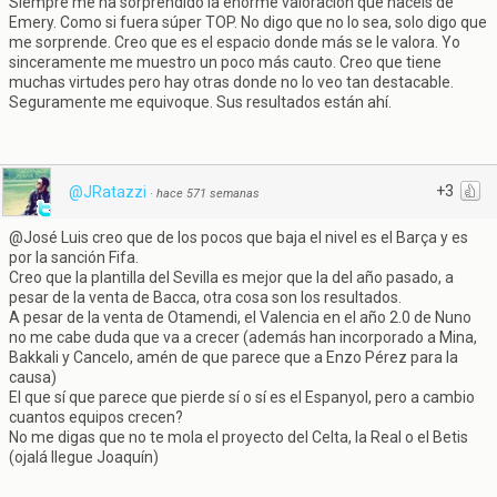
Siempre me ha sorprendido la enorme valoración que hacéis de
Emery. Como si fuera súper TOP. No digo que no lo sea, solo digo que
me sorprende. Creo que es el espacio donde más se le valora. Yo
sinceramente me muestro un poco más cauto. Creo que tiene
muchas virtudes pero hay otras donde no lo veo tan destacable.
Seguramente me equivoque. Sus resultados están ahí.
+3
@JRatazzi
·
hace 571 semanas
@José Luis creo que de los pocos que baja el nivel es el Barça y es
por la sanción Fifa.
Creo que la plantilla del Sevilla es mejor que la del año pasado, a
pesar de la venta de Bacca, otra cosa son los resultados.
A pesar de la venta de Otamendi, el Valencia en el año 2.0 de Nuno
no me cabe duda que va a crecer (además han incorporado a Mina,
Bakkali y Cancelo, amén de que parece que a Enzo Pérez para la
causa)
El que sí que parece que pierde sí o sí es el Espanyol, pero a cambio
cuantos equipos crecen?
No me digas que no te mola el proyecto del Celta, la Real o el Betis
(ojalá llegue Joaquín)