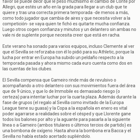
favor se puede decir que le pesó muchísimo el cambio de Conte por
Allegri, que estés un año en la grada para llegar a un club que te
quiere y tras una correcta primera temporada -de menos a más,
como todo jugador que cambia de aires y que necesita volver a la
competición- se vaya quien te fichó es quitarte mucha confianza.
Luego otros cogen confianza y minutos y un delantero sin ambas no
vale ni de suplente porque necesita creer que está en racha.
Este verano ha sonado para varios equipos, incluso Clemente al ver
que el Sevilla se reforzaba con él lo pidió para su Athletic, porque la
lucha por entrar en Europa ha subido un peldaño respecto a la
temporada pasada y ahora mismo cada euro cuenta como dos en
las cuentas de los clubes.
El Sevilla compensa que Gameiro rinde más de revulsivo o
acompañando a otro delantero con sus movimientos fuera del área
que de 9 único, y que lo de Immobile es demasiado riesgo (o
certeza) para intentar luchar por la cuarta plaza. Además durante la
fase de grupos (el regalo al Sevilla como invitado de la Europa
League tiene su guasa) y la Copa a la española en enero es vital
poder agarrarse a realidades sobre el césped y que Llorente gane
todos los balones por alto y la aguante para pasarla a la siguiente
línea o a Gameiro (ambos titulares o últimos tercios de partido) es
una bombona de oxígeno. Hasta ahora la bombona era Bacca y el
Sevilla no había estado acertado supliéndolo.