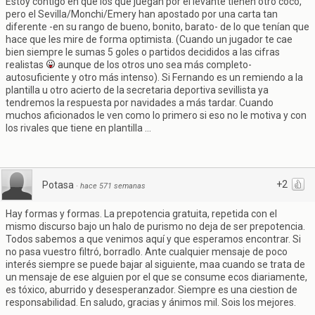
Estoy contigo en que los que juegan por el levante tienen otro coco,
pero el Sevilla/Monchi/Emery han apostado por una carta tan
diferente -en su rango de bueno, bonito, barato- de lo que tenían que
hace que les mire de forma optimista. (Cuando un jugador te cae
bien siempre le sumas 5 goles o partidos decididos a las cifras
realistas
aunque de los otros uno sea más completo-
autosuficiente y otro más intenso). Si Fernando es un remiendo a la
plantilla u otro acierto de la secretaria deportiva sevillista ya
tendremos la respuesta por navidades a más tardar. Cuando
muchos aficionados le ven como lo primero si eso no le motiva y con
los rivales que tiene en plantilla ...
+2
Potasa
·
hace 571 semanas
Hay formas y formas. La prepotencia gratuita, repetida con el
mismo discurso bajo un halo de purismo no deja de ser prepotencia.
Todos sabemos a que venimos aquí y que esperamos encontrar. Si
no pasa vuestro filtró, borradlo. Ante cualquier mensaje de poco
interés siempre se puede bajar al siguiente, maa cuando se trata de
un mensaje de ese alguien por el que se consume ecos diariamente,
es tóxico, aburrido y desesperanzador. Siempre es una ciestion de
responsabilidad. En saludo, gracias y ánimos mil. Sois los mejores.