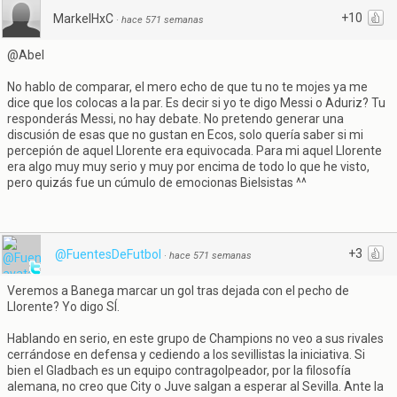
+10
MarkelHxC
·
hace 571 semanas
@Abel
No hablo de comparar, el mero echo de que tu no te mojes ya me
dice que los colocas a la par. Es decir si yo te digo Messi o Aduriz? Tu
responderás Messi, no hay debate. No pretendo generar una
discusión de esas que no gustan en Ecos, solo quería saber si mi
percepión de aquel Llorente era equivocada. Para mi aquel Llorente
era algo muy muy serio y muy por encima de todo lo que he visto,
pero quizás fue un cúmulo de emocionas Bielsistas ^^
+3
@FuentesDeFutbol
·
hace 571 semanas
Veremos a Banega marcar un gol tras dejada con el pecho de
Llorente? Yo digo SÍ.
Hablando en serio, en este grupo de Champions no veo a sus rivales
cerrándose en defensa y cediendo a los sevillistas la iniciativa. Si
bien el Gladbach es un equipo contragolpeador, por la filosofía
alemana, no creo que City o Juve salgan a esperar al Sevilla. Ante la