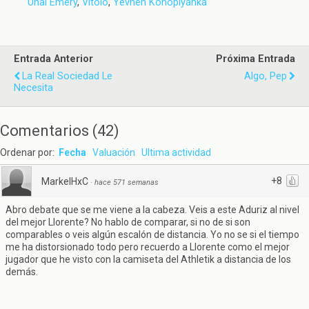
Unai Emery
,
Vitolo
,
Yevhen Konoplyanka
Entrada Anterior
Próxima Entrada
La Real Sociedad Le
Algo, Pep
Necesita
Comentarios
(
42
)
Ordenar por:
Fecha
Valuación
Ultima actividad
+8
MarkelHxC
·
hace 571 semanas
Abro debate que se me viene a la cabeza. Veis a este Aduriz al nivel
del mejor Llorente? No hablo de comparar, si no de si son
comparables o veis algún escalón de distancia. Yo no se si el tiempo
me ha distorsionado todo pero recuerdo a Llorente como el mejor
jugador que he visto con la camiseta del Athletik a distancia de los
demás.