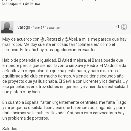
las bajas en defensa.
+1
varogs
·
hace 571 semanas
Muy de acuerdo con @JRatazzi y @Abel, a mi si me parece que hay
mas focos. Me doy cuenta en cosas tan "colaterales" como el
comunio. Este año hay mas jugadores interesantes.
Hablo de potencial e igualdad. El Atleti mejora, el Barsa puede que
empeore pero sigue siendo favorito sin Xavi y Pedro. El Madrid le da
a Benítez la mejor plantilla que ha gestionado, y para mi la mas
equilibrada del club en mucho tiempo. Valencia tiene segundo año
de proyecto que ya ilusionaba. El Sevilla con Llorente y los demás. .. y
eso pinceladas en otroz clubes en general ya viniendo de estabilidad
que pintan muy bien.
En cuanto a España, faltan urgentemente centrales, me falta Tiago
y mi pequeña debilidad con Jesé que ha empezado jugando y para
darle ánimos yo le hubiera llevado. Y si, para esta convocatoria hay
un problema de porteros.
Saludos.