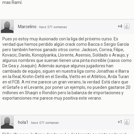
mas Ramí.
+4
Marcelino
·
hace 571 semanas
Pues yo estoy muy ilusionado con la liga del próximo curso. Es
verdad que hemos perdido algún crack como Bacca o Sergio García
pero también hemos ganado otros como: Jackson, Correa, Filipe,
Kovacic, Danilo, Konoplyanka, Llorente, Asensio, Soldado o Araujo; y
algunos nombres que suenan tienen una pinta increíble (casos como
De Gea y Joaquín). Además aunque algunos jugadores han
cambiado de equipo, siguen en nuestra liga como Jonathas e Illarra
en la Real; Krohn-Dehli en el Sevilla, Vietto en el Atlético, Arda Turan
en el FCB. A mí me parece un gran verano, la verdad. Está claro que
el Getafe o el Levante, por poner un ejemplo, no pueden gastarse 20
millones en Shaqiri o Rondón pero la balanza de importaciones y
exportanciones me parece muy positiva este verano.
+1
hola1
·
hace 571 semanas