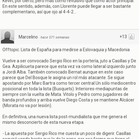
Kevin, por cierto, pero más como revulsivo que como actor principal.
En este sentido, además, con Llorente puede llegar a ser bastante
complementario, así que ojo al 4-4-2...
+13
Marcelino
·
hace 571 semanas
Offtopic. Lista de España para medirse a Eslovaquia y Macedonia
Vuelve a ser convocado Sergio Rico en la portería, juto a Casillas y De
Gea. Azpilicueta parece que esta vez va como lateral izquierdo junto
a Jordi Alba. También convocado Bernat aunque en este caso
parece que Del Bosque le asigna un rol más atacante. Se sigue
apostando por Marc Bartra como tercer central.Un sólo mediocentro
posicional en toda la lista (Busquets). Interiores-mediapuntas de
siempre con la vuelta de Mata. Vitolo y Pedro como jugadores de
banda profundos y arriba vuelve Diego Costa y se mantiene Alcácer
(Morata no va por lesión).
En definitiva, una nueva lista post-mundialista que me genera el
mismo desconcierto de esta nueva etapa.
- La apuesta por Sergio Rico me cuesta un poco de digerir. Casillas