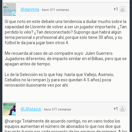
+1
@danityla
·
hace 571 semanas
Sí que noto en este debate una tendencia a dudar mucho sobre la
capacidad de Llorente de volver a ser un jugador importante. ¿Tan
perdido lo véis? ¿Tan desconectado? Supongo que habrá algún
tema personal o profesional ahí, porque solo tiene 30 años, y su
fútbol le da para jugar bien otros 4.
Me recuerda al caso de un compadre suyo: Julen Guerrero.
Jugadores diferentes, de impacto similar en el Bilbao, pero que se
apagan antes de tiempo.
Lo de la Selección es lo que hay: hasta que Vallejo, Asensio,
Ceballos no la rompan (y para eso quedan 4-5 años) poca
renovación ilusionante veo por ahí.
+1
@JRatazzi
·
hace 571 semanas
@varogs Totalmente de acuerdo contigo, no en vano todos los
equipos aumentan el número de abonados lo que nos dice que
hay más ilusión por cada proyecto de los equipos de primera. A los