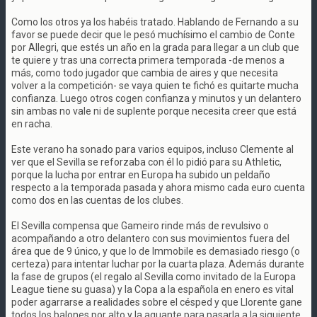
Como los otros ya los habéis tratado. Hablando de Fernando a su
favor se puede decir que le pesó muchísimo el cambio de Conte
por Allegri, que estés un año en la grada para llegar a un club que
te quiere y tras una correcta primera temporada -de menos a
más, como todo jugador que cambia de aires y que necesita
volver a la competición- se vaya quien te fichó es quitarte mucha
confianza. Luego otros cogen confianza y minutos y un delantero
sin ambas no vale ni de suplente porque necesita creer que está
en racha.
Este verano ha sonado para varios equipos, incluso Clemente al
ver que el Sevilla se reforzaba con él lo pidió para su Athletic,
porque la lucha por entrar en Europa ha subido un peldaño
respecto a la temporada pasada y ahora mismo cada euro cuenta
como dos en las cuentas de los clubes.
El Sevilla compensa que Gameiro rinde más de revulsivo o
acompañando a otro delantero con sus movimientos fuera del
área que de 9 único, y que lo de Immobile es demasiado riesgo (o
certeza) para intentar luchar por la cuarta plaza. Además durante
la fase de grupos (el regalo al Sevilla como invitado de la Europa
League tiene su guasa) y la Copa a la española en enero es vital
poder agarrarse a realidades sobre el césped y que Llorente gane
todos los balones por alto y la aguante para pasarla a la siguiente