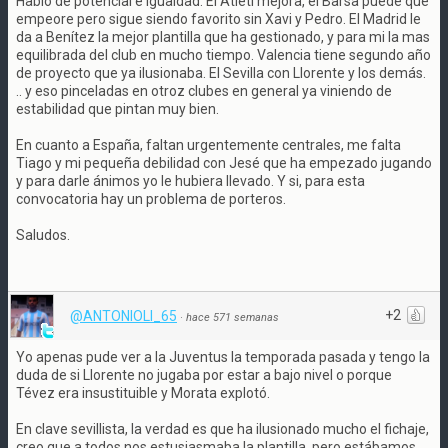
Hablo de potencial e igualdad. El Atleti mejora, el Barsa puede que
empeore pero sigue siendo favorito sin Xavi y Pedro. El Madrid le
da a Benítez la mejor plantilla que ha gestionado, y para mi la mas
equilibrada del club en mucho tiempo. Valencia tiene segundo año
de proyecto que ya ilusionaba. El Sevilla con Llorente y los demás.
.. y eso pinceladas en otroz clubes en general ya viniendo de
estabilidad que pintan muy bien.
En cuanto a España, faltan urgentemente centrales, me falta
Tiago y mi pequeña debilidad con Jesé que ha empezado jugando
y para darle ánimos yo le hubiera llevado. Y si, para esta
convocatoria hay un problema de porteros.
Saludos.
+2
@ANTONIOLI_65
·
hace 571 semanas
Yo apenas pude ver a la Juventus la temporada pasada y tengo la
duda de si Llorente no jugaba por estar a bajo nivel o porque
Tévez era insustituible y Morata explotó.
En clave sevillista, la verdad es que ha ilusionado mucho el fichaje,
creo que a todos nos estusiasmaba la plantilla, pero estábamos