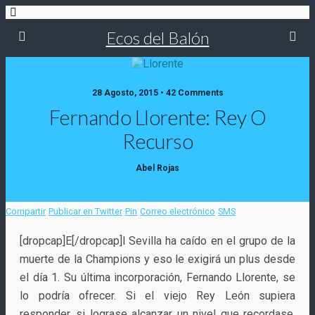
Ecos del Balón
28 Agosto, 2015 • 42 Comments
Fernando Llorente: Rey O
Recurso
Abel Rojas
Compartir
Publicar en Twitter
Pin
Correo electrónico
SMS
[dropcap]E[/dropcap]l Sevilla ha caído en el grupo de la
muerte de la Champions y eso le exigirá un plus desde
el día 1. Su última incorporación, Fernando Llorente, se
lo podría ofrecer. Si el viejo Rey León supiera
responder, si
lograse alcanzar un nivel que recordase,