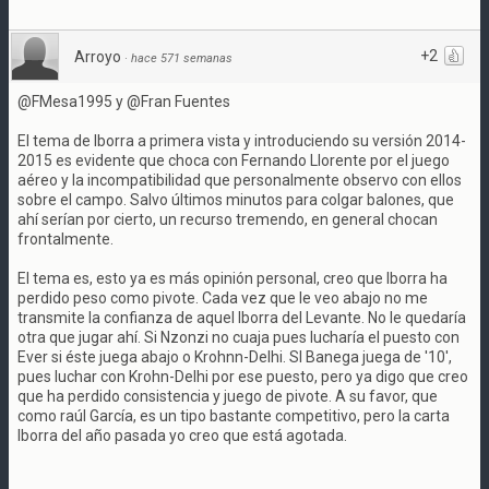
+2
Arroyo
·
hace 571 semanas
@FMesa1995 y @Fran Fuentes
El tema de Iborra a primera vista y introduciendo su versión 2014-
2015 es evidente que choca con Fernando Llorente por el juego
aéreo y la incompatibilidad que personalmente observo con ellos
sobre el campo. Salvo últimos minutos para colgar balones, que
ahí serían por cierto, un recurso tremendo, en general chocan
frontalmente.
El tema es, esto ya es más opinión personal, creo que Iborra ha
perdido peso como pivote. Cada vez que le veo abajo no me
transmite la confianza de aquel Iborra del Levante. No le quedaría
otra que jugar ahí. Si Nzonzi no cuaja pues lucharía el puesto con
Ever si éste juega abajo o Krohnn-Delhi. SI Banega juega de '10',
pues luchar con Krohn-Delhi por ese puesto, pero ya digo que creo
que ha perdido consistencia y juego de pivote. A su favor, que
como raúl García, es un tipo bastante competitivo, pero la carta
Iborra del año pasada yo creo que está agotada.