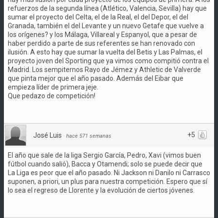
refuerzos de la segunda línea (Atlético, Valencia, Sevilla) hay que
sumar el proyecto del Celta, el de la Real, el del Depor, el del
Granada, también el del Levante y un nuevo Getafe que vuelve a
los orígenes? y los Málaga, Villareal y Espanyol, que a pesar de
haber perdido a parte de sus referentes se han renovado con
ilusión. A esto hay que sumar la vuelta del Betis y Las Palmas, el
proyecto joven del Sporting que ya vimos como compitió contra el
Madrid. Los sempiternos Rayo de Jémez y Athletic de Valverde
que pinta mejor que el año pasado. Además del Eibar que
empieza líder de primera jeje.
Que pedazo de competición!
+5
José Luis
·
hace 571 semanas
El año que sale de la liga Sergio García, Pedro, Xavi (vimos buen
fútbol cuando salió), Bacca y Otamendi; solo se puede decir que
La Liga es peor que el año pasado. Ni Jackson ni Danilo ni Carrasco
suponen, a priori, un plus para nuestra competición. Espero que sí
lo sea el regreso de Llorente y la evolución de ciertos jóvenes.