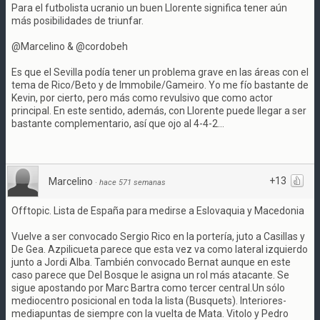
Para el futbolista ucranio un buen Llorente significa tener aún
más posibilidades de triunfar.
@Marcelino & @cordobeh
Es que el Sevilla podía tener un problema grave en las áreas con el
tema de Rico/Beto y de Immobile/Gameiro. Yo me fío bastante de
Kevin, por cierto, pero más como revulsivo que como actor
principal. En este sentido, además, con Llorente puede llegar a ser
bastante complementario, así que ojo al 4-4-2...
+13
Marcelino
·
hace 571 semanas
Offtopic. Lista de España para medirse a Eslovaquia y Macedonia
Vuelve a ser convocado Sergio Rico en la portería, juto a Casillas y
De Gea. Azpilicueta parece que esta vez va como lateral izquierdo
junto a Jordi Alba. También convocado Bernat aunque en este
caso parece que Del Bosque le asigna un rol más atacante. Se
sigue apostando por Marc Bartra como tercer central.Un sólo
mediocentro posicional en toda la lista (Busquets). Interiores-
mediapuntas de siempre con la vuelta de Mata. Vitolo y Pedro