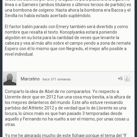
línea o a Gameiro (ambos titulares o últimos tercios de partido) es
una bombona de oxígeno. Hasta ahora la bombona era Bacca y el
Sevilla no había estado acertado supliéndolo.
El factor balón parado con Emery también será divertido y como
nombre que resalta el texto. Konoplyanka estará poniendo
algodón en su bota para la cantidad de veces que levante la
cabeza y vea al más alto sobre el campo yendo a zona de remate.
Espero con él lo mismo que con Negredo, el mejor año posible a
nivel individual.
+5
Marcelino
·
hace 571 semanas
Comparto la idea de Abel de no compararlos. Yo respecto a
Llorente decir que en 2012 fue una cosa muy bestia, a la altura de
los mejores delanteros del mundo. Este año estuve revisando
partidos del Athletic 2012 y de verdad que lo de Llorente es una
locura, lo único malo es que han pasado 3 temporadas desde
aquello y Fernando no ha vuelto a ser el mismo, por unas cosas u
otras.
Yo me he alegrado mucho de este fichaje porque el tema del '9'