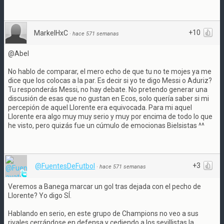
+10
MarkelHxC
·
hace 571 semanas
@Abel
No hablo de comparar, el mero echo de que tu no te mojes ya me
dice que los colocas a la par. Es decir si yo te digo Messi o Aduriz?
Tu responderás Messi, no hay debate. No pretendo generar una
discusión de esas que no gustan en Ecos, solo quería saber si mi
percepión de aquel Llorente era equivocada. Para mi aquel
Llorente era algo muy muy serio y muy por encima de todo lo que
he visto, pero quizás fue un cúmulo de emocionas Bielsistas ^^
+3
@FuentesDeFutbol
·
hace 571 semanas
Veremos a Banega marcar un gol tras dejada con el pecho de
Llorente? Yo digo SÍ.
Hablando en serio, en este grupo de Champions no veo a sus
rivales cerrándose en defensa y cediendo a los sevillistas la