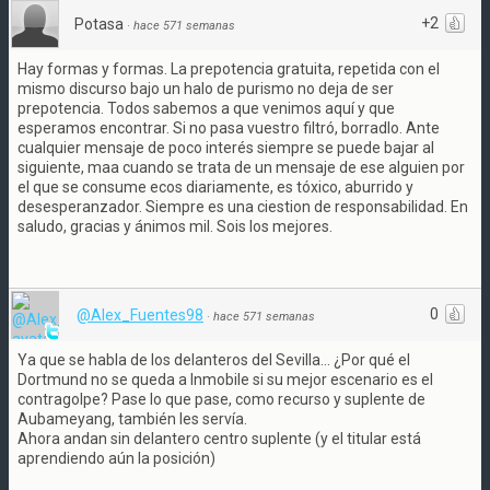
+2
Potasa
·
hace 571 semanas
Hay formas y formas. La prepotencia gratuita, repetida con el
mismo discurso bajo un halo de purismo no deja de ser
prepotencia. Todos sabemos a que venimos aquí y que
esperamos encontrar. Si no pasa vuestro filtró, borradlo. Ante
cualquier mensaje de poco interés siempre se puede bajar al
siguiente, maa cuando se trata de un mensaje de ese alguien por
el que se consume ecos diariamente, es tóxico, aburrido y
desesperanzador. Siempre es una ciestion de responsabilidad. En
saludo, gracias y ánimos mil. Sois los mejores.
0
@Alex_Fuentes98
·
hace 571 semanas
Ya que se habla de los delanteros del Sevilla... ¿Por qué el
Dortmund no se queda a Inmobile si su mejor escenario es el
contragolpe? Pase lo que pase, como recurso y suplente de
Aubameyang, también les servía.
Ahora andan sin delantero centro suplente (y el titular está
aprendiendo aún la posición)