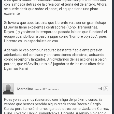
con la mosca detrás de la oreja con el tema del delantero. Ahora
se puede decir que sobre el papel, el equipo tiene una pinta
excelente.
Si tuviera que apostar, diría que Llorente va a ser un gran fichaje.
El Sevilla tiene excelentes centradores (Kono, Tremoulinas,
Reyes...) y ya vimos la temporada pasada lo bien que funcionó el
equipo cuando Iborra pasó a jugar como "hombre objetivo", pues
Llorente es un especialista en eso.
Además, lo veo como un recurso bastante fiable ante presión
adelantada del contrario y en transiciones ofensivas, actuando
como receptor y lanzador. Sin olvidarnos de las acciones a balón
parado, que el Sevilla junta a 3 jugadores de los mas altos de la
Liga mas Ramí.
+4
Marcelino
·
hace 571 semanas
Pues yo estoy muy ilusionado con la liga del próximo curso. Es
verdad que hemos perdido algún crack como Bacca o Sergio
García pero también hemos ganado otros como: Jackson, Correa,
Filipe, Kovacic, Danilo, Konoplyanka, Llorente, Asensio, Soldado o