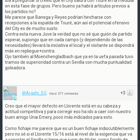
Iba a preguntar si creeis que el City saldrá con Touré en la medular
en esta fase de grupos. Pero bueno ya habrá artículos previos a
los partidos no?
Me parece que Banega y Reyes podrían hincharse con
recepciones a la espalda de Touré, aún así el potencial ofensivo
del City es de mucho susto.
Contra esta nueva Juve la verdad que no sé que guión de partido
esperar, supongo que en cada campo (y dependiendo de las
necesidades) llevará la iniciativa el local y el visitante se dispondrá
más en repliegue+contra.
Ojo también al Moenchengladbach que ya en la uefa pasada tuvo
tramos de superioridad contra un Sevilla con mucha puntualidad
goleadora.
+3
@Arashi_EG
·
hace 571 semanas
Creo que el mayor defecto en Llorente está en su cabeza y
actitud competitiva y para corregir eso ha ido a caer con nuestro
buen amigo Unai Emery, poco más indicados para esto.
Como fichaje me parece que es un buen fichaje indiscutiblemente
pero no sé si el Llorente 15/16 está al nivel de la exigencia que va
a soportar el Sevilla si tiene que jugar de titular, como fondo de