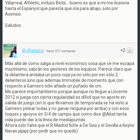
Villarreal, Athletic, incluso Betis... bueno es que a mi me ilusiona
hasta el Espanyol que parecía que iría para abajo, solo por
Asensio.
Saludos.
+2
@JRatazzi
·
hace 571 semanas
Más allá de como salga a nivel económico cosa que se me escapa
muchísimo, sabrán los gestores de los equipos. Parece claro que
la delantera andaba un poco coja ya no sólo por ser sólo 2
delanteros sino que ademas Immobile de momento que con
respecto a Gameiro sólo añade un puñado de cm.
Me parece importantísimo porque aunque no llegue a Llorente
2012 si juega con cierta regularidad es díficil que no aporte en
salida de juego (en lo que llevamos de temporada se ha visto a
Gameiro pelear todas y no ganar ninguna por arriba) y con esos
toques y apoyos en 3/4 de campo que como dice @Abel tanta
vida puede dar a la línea de mediapuntas.
Ahora sólo falta que el R.Madrid fiche a De Gea y el Sevilla a Keylor
Navas jajaja (por pedir que no quede)