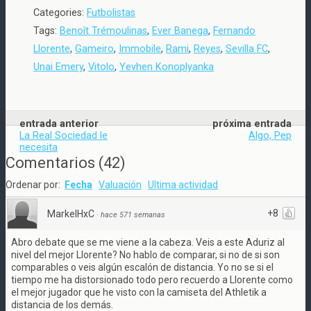
Categories:
Futbolistas
Tags:
Benoît Trémoulinas
,
Ever Banega
,
Fernando
Llorente
,
Gameiro
,
Immobile
,
Rami
,
Reyes
,
Sevilla FC
,
Unai Emery
,
Vitolo
,
Yevhen Konoplyanka
entrada anterior
próxima entrada
La Real Sociedad le
Algo, Pep
necesita
Comentarios
(
42
)
Ordenar por:
Fecha
Valuación
Ultima actividad
+8
MarkelHxC
·
hace 571 semanas
Abro debate que se me viene a la cabeza. Veis a este Aduriz al
nivel del mejor Llorente? No hablo de comparar, si no de si son
comparables o veis algún escalón de distancia. Yo no se si el
tiempo me ha distorsionado todo pero recuerdo a Llorente como
el mejor jugador que he visto con la camiseta del Athletik a
distancia de los demás.