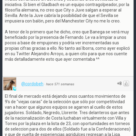
iniciativa. Si bien el Gladbach es un equipo contragolpeador, por la
filosofía alemana, no creo que City o Juve salgan a esperar al
Sevilla. Ante la Juve cabría la posibilidad de que el Sevilla se
impusiera con balón, pero del Manchester City no me lo creo.
A tenor de lo primero que he dicho, creo que Banega se verá muy
beneficiado por la presencia de Fernando. Le va a limpiar a unos
pocos a base de empujones y podría ver incrementadas sus
propias cifras gracias a ello. No tanto así Iborra, como ayer explicó
en su Twitter Alejandro Arroyo, a quien cito para que nos cuente
más detalladamente esto que ayer comentaba ^^
+8
@cordobeh
·
hace 571 semanas
El final de mercado está dejando unos cuantos movimientos de
9's de "viejas caras" de la selección que sólo por competitividad
van a hacer que algunos equipos se agarren al cuello de estos
jugadores. Soldado, Negredo, Llorente. Tres delanteros que antes
de la nacionalización de Costa luchaban virtualmente con Villa y
Torres por la plaza en la lista de 23, con oportunidades en torneos
de seleccion para dos de ellos (Soldado fue a la Confederaciones)
y que de vuelta de experiencias agridulces regresan a la Liga.