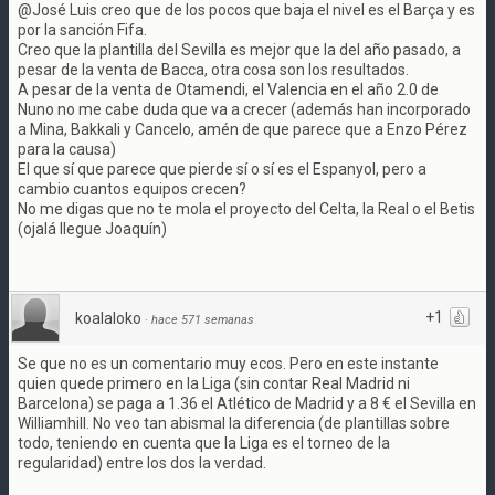
@José Luis creo que de los pocos que baja el nivel es el Barça y es
por la sanción Fifa.
Creo que la plantilla del Sevilla es mejor que la del año pasado, a
pesar de la venta de Bacca, otra cosa son los resultados.
A pesar de la venta de Otamendi, el Valencia en el año 2.0 de
Nuno no me cabe duda que va a crecer (además han incorporado
a Mina, Bakkali y Cancelo, amén de que parece que a Enzo Pérez
para la causa)
El que sí que parece que pierde sí o sí es el Espanyol, pero a
cambio cuantos equipos crecen?
No me digas que no te mola el proyecto del Celta, la Real o el Betis
(ojalá llegue Joaquín)
+1
koalaloko
·
hace 571 semanas
Se que no es un comentario muy ecos. Pero en este instante
quien quede primero en la Liga (sin contar Real Madrid ni
Barcelona) se paga a 1.36 el Atlético de Madrid y a 8 € el Sevilla en
Williamhill. No veo tan abismal la diferencia (de plantillas sobre
todo, teniendo en cuenta que la Liga es el torneo de la
regularidad) entre los dos la verdad.