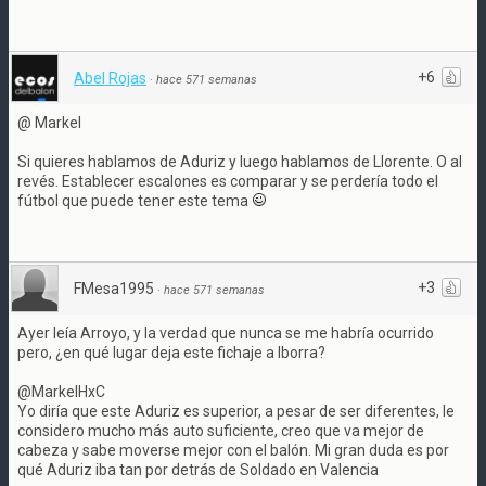
+6
Abel Rojas
·
hace 571 semanas
@ Markel
Si quieres hablamos de Aduriz y luego hablamos de Llorente. O al
revés. Establecer escalones es comparar y se perdería todo el
fútbol que puede tener este tema
+3
FMesa1995
·
hace 571 semanas
Ayer leía Arroyo, y la verdad que nunca se me habría ocurrido
pero, ¿en qué lugar deja este fichaje a Iborra?
@MarkelHxC
Yo diría que este Aduriz es superior, a pesar de ser diferentes, le
considero mucho más auto suficiente, creo que va mejor de
cabeza y sabe moverse mejor con el balón. Mi gran duda es por
qué Aduriz iba tan por detrás de Soldado en Valencia