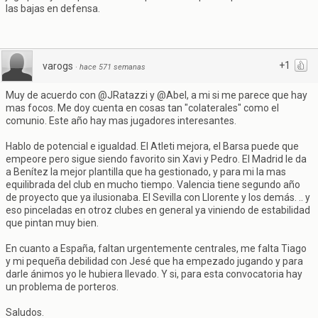
las bajas en defensa.
+1
varogs
·
hace 571 semanas
Muy de acuerdo con @JRatazzi y @Abel, a mi si me parece que hay
mas focos. Me doy cuenta en cosas tan "colaterales" como el
comunio. Este año hay mas jugadores interesantes.
Hablo de potencial e igualdad. El Atleti mejora, el Barsa puede que
empeore pero sigue siendo favorito sin Xavi y Pedro. El Madrid le da
a Benítez la mejor plantilla que ha gestionado, y para mi la mas
equilibrada del club en mucho tiempo. Valencia tiene segundo año
de proyecto que ya ilusionaba. El Sevilla con Llorente y los demás. .. y
eso pinceladas en otroz clubes en general ya viniendo de estabilidad
que pintan muy bien.
En cuanto a España, faltan urgentemente centrales, me falta Tiago
y mi pequeña debilidad con Jesé que ha empezado jugando y para
darle ánimos yo le hubiera llevado. Y si, para esta convocatoria hay
un problema de porteros.
Saludos.