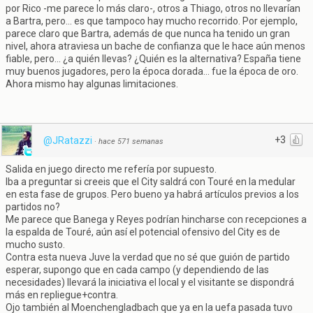
por Rico -me parece lo más claro-, otros a Thiago, otros no llevarían
a Bartra, pero... es que tampoco hay mucho recorrido. Por ejemplo,
parece claro que Bartra, además de que nunca ha tenido un gran
nivel, ahora atraviesa un bache de confianza que le hace aún menos
fiable, pero... ¿a quién llevas? ¿Quién es la alternativa? España tiene
muy buenos jugadores, pero la época dorada... fue la época de oro.
Ahora mismo hay algunas limitaciones.
+3
@JRatazzi
·
hace 571 semanas
Salida en juego directo me refería por supuesto.
Iba a preguntar si creeis que el City saldrá con Touré en la medular
en esta fase de grupos. Pero bueno ya habrá artículos previos a los
partidos no?
Me parece que Banega y Reyes podrían hincharse con recepciones a
la espalda de Touré, aún así el potencial ofensivo del City es de
mucho susto.
Contra esta nueva Juve la verdad que no sé que guión de partido
esperar, supongo que en cada campo (y dependiendo de las
necesidades) llevará la iniciativa el local y el visitante se dispondrá
más en repliegue+contra.
Ojo también al Moenchengladbach que ya en la uefa pasada tuvo