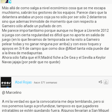
Más allá de como salga a nivel económico cosa que se me escapa
muchísimo, sabrán los gestores de los equipos. Parece claro que la
delantera andaba un poco coja ya no sólo por ser sólo 2 delanteros
sino que ademas Immobile de momento que con respecto a
Gameiro sólo añade un puñado de cm.
Me parece importantísimo porque aunque no llegue a Llorente 2012
si juega con cierta regularidad es díficil que no aporte en salida de
juego (en lo que llevamos de temporada se ha visto a Gameiro
pelear todas y no ganar ninguna por arriba) y con esos toques y
apoyos en 3/4 de campo que como dice @Abel tanta vida puede dar
a la línea de mediapuntas.
Ahora sólo falta que el R.Madrid fiche a De Gea y el Sevilla a Keylor
Navas jajaja (por pedir que no quede)
+5
Abel Rojas
·
hace 571 semanas
@ Marcelino
A mí la verdad es que la convocatoria me deja temblando, pero si
nos ponemos luego a profundizar, tampoco es que jugadores
intratables se estén quedando fuera. Algunos llevarían a San Miguel