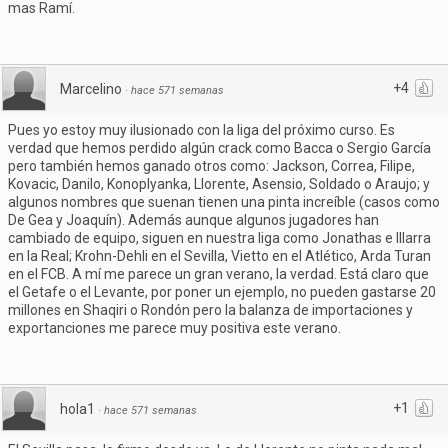
mas Ramí.
+4
Marcelino
·
hace 571 semanas
Pues yo estoy muy ilusionado con la liga del próximo curso. Es
verdad que hemos perdido algún crack como Bacca o Sergio García
pero también hemos ganado otros como: Jackson, Correa, Filipe,
Kovacic, Danilo, Konoplyanka, Llorente, Asensio, Soldado o Araujo; y
algunos nombres que suenan tienen una pinta increíble (casos como
De Gea y Joaquín). Además aunque algunos jugadores han
cambiado de equipo, siguen en nuestra liga como Jonathas e Illarra
en la Real; Krohn-Dehli en el Sevilla, Vietto en el Atlético, Arda Turan
en el FCB. A mí me parece un gran verano, la verdad. Está claro que
el Getafe o el Levante, por poner un ejemplo, no pueden gastarse 20
millones en Shaqiri o Rondón pero la balanza de importaciones y
exportanciones me parece muy positiva este verano.
+1
hola1
·
hace 571 semanas