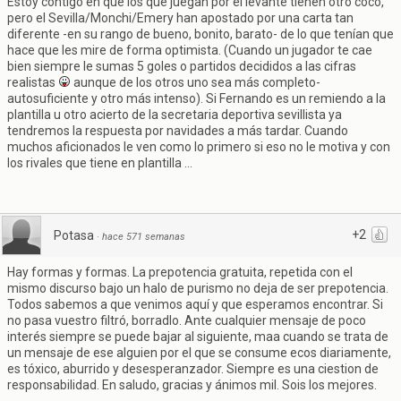
Estoy contigo en que los que juegan por el levante tienen otro coco,
pero el Sevilla/Monchi/Emery han apostado por una carta tan
diferente -en su rango de bueno, bonito, barato- de lo que tenían que
hace que les mire de forma optimista. (Cuando un jugador te cae
bien siempre le sumas 5 goles o partidos decididos a las cifras
realistas
aunque de los otros uno sea más completo-
autosuficiente y otro más intenso). Si Fernando es un remiendo a la
plantilla u otro acierto de la secretaria deportiva sevillista ya
tendremos la respuesta por navidades a más tardar. Cuando
muchos aficionados le ven como lo primero si eso no le motiva y con
los rivales que tiene en plantilla ...
+2
Potasa
·
hace 571 semanas
Hay formas y formas. La prepotencia gratuita, repetida con el
mismo discurso bajo un halo de purismo no deja de ser prepotencia.
Todos sabemos a que venimos aquí y que esperamos encontrar. Si
no pasa vuestro filtró, borradlo. Ante cualquier mensaje de poco
interés siempre se puede bajar al siguiente, maa cuando se trata de
un mensaje de ese alguien por el que se consume ecos diariamente,
es tóxico, aburrido y desesperanzador. Siempre es una ciestion de
responsabilidad. En saludo, gracias y ánimos mil. Sois los mejores.