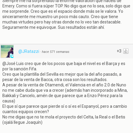
Siempre me ha sorprendido la enorme valoración que hacéis de
Emery. Como si fuera súper TOP. No digo que no lo sea, solo digo que
me sorprende. Creo que es el espacio donde más se le valora. Yo
sinceramente me muestro un poco más cauto. Creo que tiene
muchas virtudes pero hay otras donde no lo veo tan destacable.
Seguramente me equivoque. Sus resultados están ahí.
+3
@JRatazzi
·
hace 571 semanas
@José Luis creo que de los pocos que baja el nivel es el Barça y es
por la sanción Fifa.
Creo que la plantilla del Sevilla es mejor que la del año pasado, a
pesar de la venta de Bacca, otra cosa son los resultados.
A pesar de la venta de Otamendi, el Valencia en el año 2.0 de Nuno
no me cabe duda que va a crecer (además han incorporado a Mina,
Bakkali y Cancelo, amén de que parece que a Enzo Pérez para la
causa)
El que sí que parece que pierde sí o sí es el Espanyol, pero a cambio
cuantos equipos crecen?
No me digas que no te mola el proyecto del Celta, la Real o el Betis
(ojalá llegue Joaquín)