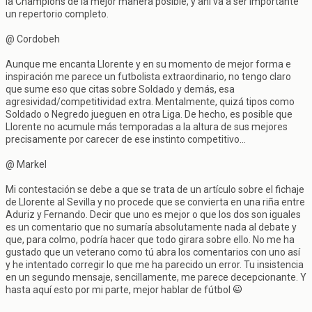
la Champions de la mejor manera posible, y ahí va a ser importante
un repertorio completo.
@ Cordobeh
Aunque me encanta Llorente y en su momento de mejor forma e
inspiración me parece un futbolista extraordinario, no tengo claro
que sume eso que citas sobre Soldado y demás, esa
agresividad/competitividad extra. Mentalmente, quizá tipos como
Soldado o Negredo jueguen en otra Liga. De hecho, es posible que
Llorente no acumule más temporadas a la altura de sus mejores
precisamente por carecer de ese instinto competitivo...
@ Markel
Mi contestación se debe a que se trata de un artículo sobre el fichaje
de Llorente al Sevilla y no procede que se convierta en una riña entre
Aduriz y Fernando. Decir que uno es mejor o que los dos son iguales
es un comentario que no sumaría absolutamente nada al debate y
que, para colmo, podría hacer que todo girara sobre ello. No me ha
gustado que un veterano como tú abra los comentarios con uno así
y he intentado corregir lo que me ha parecido un error. Tu insistencia
en un segundo mensaje, sencillamente, me parece decepcionante. Y
hasta aquí esto por mi parte, mejor hablar de fútbol