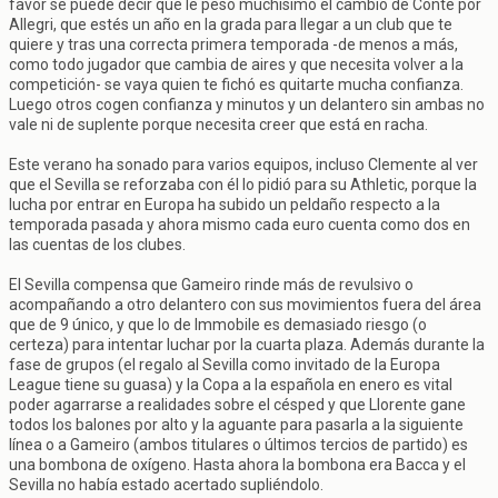
favor se puede decir que le pesó muchísimo el cambio de Conte por
Allegri, que estés un año en la grada para llegar a un club que te
quiere y tras una correcta primera temporada -de menos a más,
como todo jugador que cambia de aires y que necesita volver a la
competición- se vaya quien te fichó es quitarte mucha confianza.
Luego otros cogen confianza y minutos y un delantero sin ambas no
vale ni de suplente porque necesita creer que está en racha.
Este verano ha sonado para varios equipos, incluso Clemente al ver
que el Sevilla se reforzaba con él lo pidió para su Athletic, porque la
lucha por entrar en Europa ha subido un peldaño respecto a la
temporada pasada y ahora mismo cada euro cuenta como dos en
las cuentas de los clubes.
El Sevilla compensa que Gameiro rinde más de revulsivo o
acompañando a otro delantero con sus movimientos fuera del área
que de 9 único, y que lo de Immobile es demasiado riesgo (o
certeza) para intentar luchar por la cuarta plaza. Además durante la
fase de grupos (el regalo al Sevilla como invitado de la Europa
League tiene su guasa) y la Copa a la española en enero es vital
poder agarrarse a realidades sobre el césped y que Llorente gane
todos los balones por alto y la aguante para pasarla a la siguiente
línea o a Gameiro (ambos titulares o últimos tercios de partido) es
una bombona de oxígeno. Hasta ahora la bombona era Bacca y el
Sevilla no había estado acertado supliéndolo.