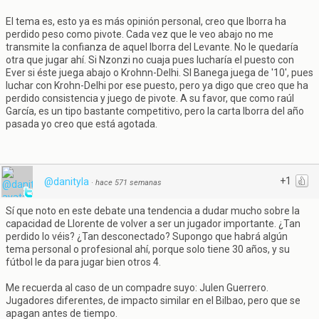
El tema es, esto ya es más opinión personal, creo que Iborra ha
perdido peso como pivote. Cada vez que le veo abajo no me
transmite la confianza de aquel Iborra del Levante. No le quedaría
otra que jugar ahí. Si Nzonzi no cuaja pues lucharía el puesto con
Ever si éste juega abajo o Krohnn-Delhi. SI Banega juega de '10', pues
luchar con Krohn-Delhi por ese puesto, pero ya digo que creo que ha
perdido consistencia y juego de pivote. A su favor, que como raúl
García, es un tipo bastante competitivo, pero la carta Iborra del año
pasada yo creo que está agotada.
+1
@danityla
·
hace 571 semanas
Sí que noto en este debate una tendencia a dudar mucho sobre la
capacidad de Llorente de volver a ser un jugador importante. ¿Tan
perdido lo véis? ¿Tan desconectado? Supongo que habrá algún
tema personal o profesional ahí, porque solo tiene 30 años, y su
fútbol le da para jugar bien otros 4.
Me recuerda al caso de un compadre suyo: Julen Guerrero.
Jugadores diferentes, de impacto similar en el Bilbao, pero que se
apagan antes de tiempo.