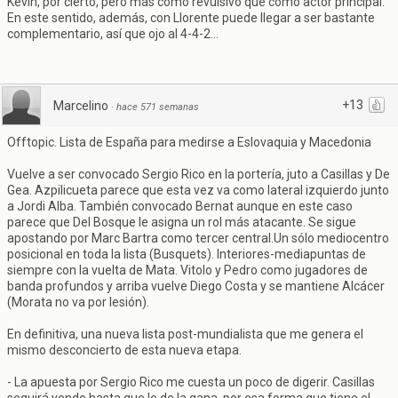
Kevin, por cierto, pero más como revulsivo que como actor principal.
En este sentido, además, con Llorente puede llegar a ser bastante
complementario, así que ojo al 4-4-2...
+13
Marcelino
·
hace 571 semanas
Offtopic. Lista de España para medirse a Eslovaquia y Macedonia
Vuelve a ser convocado Sergio Rico en la portería, juto a Casillas y De
Gea. Azpilicueta parece que esta vez va como lateral izquierdo junto
a Jordi Alba. También convocado Bernat aunque en este caso
parece que Del Bosque le asigna un rol más atacante. Se sigue
apostando por Marc Bartra como tercer central.Un sólo mediocentro
posicional en toda la lista (Busquets). Interiores-mediapuntas de
siempre con la vuelta de Mata. Vitolo y Pedro como jugadores de
banda profundos y arriba vuelve Diego Costa y se mantiene Alcácer
(Morata no va por lesión).
En definitiva, una nueva lista post-mundialista que me genera el
mismo desconcierto de esta nueva etapa.
- La apuesta por Sergio Rico me cuesta un poco de digerir. Casillas