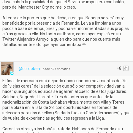
Juve cabría la posibilidad de que el Sevilla se impusiera con balón,
pero del Manchester City no me lo creo.
A tenor de lo primero que he dicho, creo que Banega se verá muy
beneficiado por la presencia de Fernando. Le va a limpiar a unos
pocos a base de empujones y podría ver incrementadas sus propias
cifras gracias a ello. No tanto así Iborra, como ayer explicó en su
Twitter Alejandro Arroyo, a quien cito para que nos cuente más
detalladamente esto que ayer comentaba ^^
+8
@cordobeh
·
hace 571 semanas
El final de mercado está dejando unos cuantos movimientos de 9's
de "viejas caras" de la selección que sólo por competitividad van a
hacer que algunos equipos se agarren al cuello de estos jugadores.
Soldado, Negredo, Llorente. Tres delanteros que antes de la
nacionalización de Costa luchaban virtualmente con Villa y Torres
por la plaza en la lista de 23, con oportunidades en torneos de
seleccion para dos de ellos (Soldado fue a la Confederaciones) y que
de vuelta de experiencias agridulces regresan a la Liga.
Como los otros ya los habéis tratado. Hablando de Fernando a su