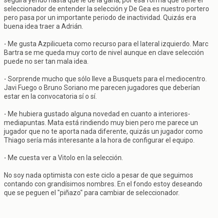
seguirá yendo hasta que le de la gana, por esa forma que tiene el
seleccionador de entender la selección y De Gea es nuestro portero
pero pasa por un importante periodo de inactividad. Quizás era
buena idea traer a Adrián.
- Me gusta Azpilicueta como recurso para el lateral izquierdo. Marc
Bartra se me queda muy corto de nivel aunque en clave selección
puede no ser tan mala idea.
- Sorprende mucho que sólo lleve a Busquets para el mediocentro.
Javi Fuego o Bruno Soriano me parecen jugadores que deberían
estar en la convocatoria sí o sí.
- Me hubiera gustado alguna novedad en cuanto a interiores-
mediapuntas. Mata está rindiendo muy bien pero me parece un
jugador que no te aporta nada diferente, quizás un jugador como
Thiago sería más interesante a la hora de configurar el equipo.
- Me cuesta ver a Vitolo en la selección.
No soy nada optimista con este ciclo a pesar de que seguimos
contando con grandísimos nombres. En el fondo estoy deseando
que se peguen el "piñazo" para cambiar de seleccionador.