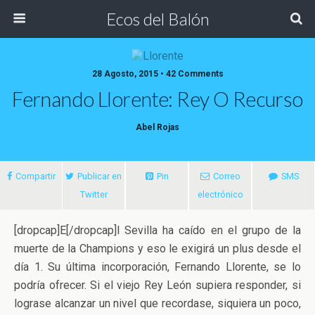
Ecos del Balón
28 Agosto, 2015 • 42 Comments
Fernando Llorente: Rey O Recurso
Abel Rojas
Compartir
Publicar en
Pin
Correo
SMS
Twitter
electrónico
[dropcap]E[/dropcap]l Sevilla ha caído en el grupo de la
muerte de la Champions y eso le exigirá un plus desde el
día 1. Su última incorporación, Fernando Llorente, se lo
podría ofrecer. Si el viejo Rey León supiera responder, si
lograse alcanzar un nivel que recordase, siquiera un poco,