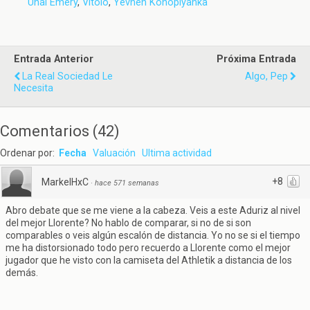
Unai Emery
,
Vitolo
,
Yevhen Konoplyanka
Entrada Anterior
Próxima Entrada
La Real Sociedad Le
Algo, Pep
Necesita
Comentarios
(
42
)
Ordenar por:
Fecha
Valuación
Ultima actividad
+8
MarkelHxC
·
hace 571 semanas
Abro debate que se me viene a la cabeza. Veis a este Aduriz al nivel
del mejor Llorente? No hablo de comparar, si no de si son
comparables o veis algún escalón de distancia. Yo no se si el tiempo
me ha distorsionado todo pero recuerdo a Llorente como el mejor
jugador que he visto con la camiseta del Athletik a distancia de los
demás.