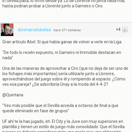
El Sevilla pasa, lo firmo desde ya. Lo de Llorente no pinta nada mal,
hasta podrian probar a Llorente junto a Gameiro o Ciro.
+4
donmarcelobielsa
·
hace 571 semanas
Gran artículo Abel. Sí que había ganas de volver a verle en la Liga.
"De todo lo recién expuesto, ni Gameiro ni Immobile destacan en
nada"
Una de las maneras de aprovechar a Ciro (que no deja de ser uno de
los fichajes más importantes) sería utilizarle junto a Llorenre,
aprovechándose del juego sobre él y rompiendo al espacio. ¿Cómo
ves esa pareja? ¿Se adscribiría Unay a la moda del 4-4-2?
@Quintana
"Veo más posible que el Sevilla acceda a octavos de final a que
quede eliminado en fase de grupos"
UF ahí te la has jugado, eh. El City y la Juve son muy superiores en
plantilla y tienen un estilo de juego más consolidado. Que el Sevilla