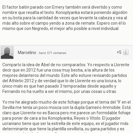
El factor balón parado con Emery también será divertido y como
nombre que resalta el texto. Konoplyanka estará poniendo algodón
en su bota para la cantidad de veces que levante la cabeza y vea al
más alto sobre el campo yendo a zona de remate. Espero con él lo
mismo que con Negredo, el mejor año posible a nivel individual.
+5
Marcelino
·
hace 571 semanas
Comparto la idea de Abel de no compararlos. Yo respecto a Llorente
decir que en 2012 fue una cosa muy bestia, a la altura de los
mejores delanteros del mundo. Este año estuve revisando partidos
del Athletic 2012 y de verdad que lo de Llorente es una locura, lo
único malo es que han pasado 3 temporadas desde aquello y
Fernando no ha vuelto a ser el mismo, por unas cosas u otras.
Yo me he alegrado mucho de este fichaje porque el tema del '9' en el
Sevilla me tenía un poco mosca con la dupla Gameiro-Immobile. Está
claro que Llorente no es Bacca pero me parece un formidable fichaje
para poner de cara a los Konoplyanka, Reyes o Vitolo. El jugador
ucraniano tiene que ser la estrella de este equipo, es el jugador más
determinante que tiene la plantilla sevillista, su gana partidos y es