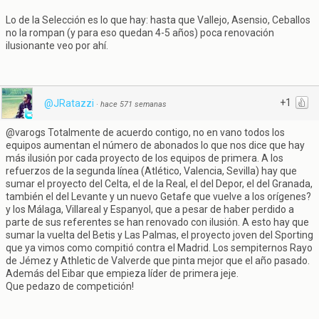
Lo de la Selección es lo que hay: hasta que Vallejo, Asensio, Ceballos
no la rompan (y para eso quedan 4-5 años) poca renovación
ilusionante veo por ahí.
+1
@JRatazzi
·
hace 571 semanas
@varogs Totalmente de acuerdo contigo, no en vano todos los
equipos aumentan el número de abonados lo que nos dice que hay
más ilusión por cada proyecto de los equipos de primera. A los
refuerzos de la segunda línea (Atlético, Valencia, Sevilla) hay que
sumar el proyecto del Celta, el de la Real, el del Depor, el del Granada,
también el del Levante y un nuevo Getafe que vuelve a los orígenes?
y los Málaga, Villareal y Espanyol, que a pesar de haber perdido a
parte de sus referentes se han renovado con ilusión. A esto hay que
sumar la vuelta del Betis y Las Palmas, el proyecto joven del Sporting
que ya vimos como compitió contra el Madrid. Los sempiternos Rayo
de Jémez y Athletic de Valverde que pinta mejor que el año pasado.
Además del Eibar que empieza líder de primera jeje.
Que pedazo de competición!