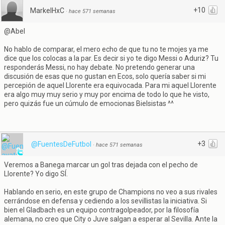
+10
MarkelHxC
·
hace 571 semanas
@Abel
No hablo de comparar, el mero echo de que tu no te mojes ya me
dice que los colocas a la par. Es decir si yo te digo Messi o Aduriz? Tu
responderás Messi, no hay debate. No pretendo generar una
discusión de esas que no gustan en Ecos, solo quería saber si mi
percepión de aquel Llorente era equivocada. Para mi aquel Llorente
era algo muy muy serio y muy por encima de todo lo que he visto,
pero quizás fue un cúmulo de emocionas Bielsistas ^^
+3
@FuentesDeFutbol
·
hace 571 semanas
Veremos a Banega marcar un gol tras dejada con el pecho de
Llorente? Yo digo SÍ.
Hablando en serio, en este grupo de Champions no veo a sus rivales
cerrándose en defensa y cediendo a los sevillistas la iniciativa. Si
bien el Gladbach es un equipo contragolpeador, por la filosofía
alemana, no creo que City o Juve salgan a esperar al Sevilla. Ante la