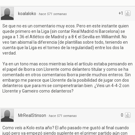
+1
koalaloko
·
hace 571 semanas
Se que no es un comentario muy ecos. Pero en este instante quien
quede primero en la Liga (sin contar Real Madrid ni Barcelona) se
paga a 1.36 el Atlético de Madrid y a 8 € el Sevilla en Williamhill. No
veo tan abismal la diferencia (de plantillas sobre todo, teniendo en
cuenta que la Liga es el torneo de la regularidad) entre los dos la
verdad.
Ya en un tono mas ecos mientras leía el artículo estaba pensando en
el papel de Iborra con Llorente como delantero titular y como se ha
comentado en otros comentarios Iborra pierde muchos enteros. Sin
embargo me parece que Llorente da la posibilidad de jugar con dos
delanteros que para mi se compenetrarían bien. ¿Veis un 4-4-2 con
Llorente y Gameiro como delanteros?
0
MrRealStinson
·
hace 571 semanas
Como veís a Kolo esta año? El año pasado me gustó al final cuando
jugó pero ya empezó siendo suplente en el primer partido aún con