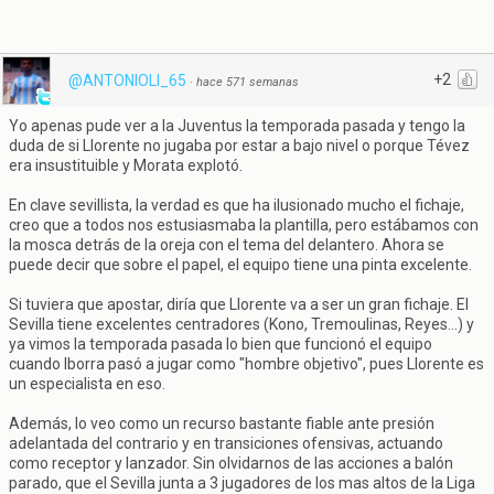
+2
@ANTONIOLI_65
·
hace 571 semanas
Yo apenas pude ver a la Juventus la temporada pasada y tengo la
duda de si Llorente no jugaba por estar a bajo nivel o porque Tévez
era insustituible y Morata explotó.
En clave sevillista, la verdad es que ha ilusionado mucho el fichaje,
creo que a todos nos estusiasmaba la plantilla, pero estábamos con
la mosca detrás de la oreja con el tema del delantero. Ahora se
puede decir que sobre el papel, el equipo tiene una pinta excelente.
Si tuviera que apostar, diría que Llorente va a ser un gran fichaje. El
Sevilla tiene excelentes centradores (Kono, Tremoulinas, Reyes...) y
ya vimos la temporada pasada lo bien que funcionó el equipo
cuando Iborra pasó a jugar como "hombre objetivo", pues Llorente es
un especialista en eso.
Además, lo veo como un recurso bastante fiable ante presión
adelantada del contrario y en transiciones ofensivas, actuando
como receptor y lanzador. Sin olvidarnos de las acciones a balón
parado, que el Sevilla junta a 3 jugadores de los mas altos de la Liga