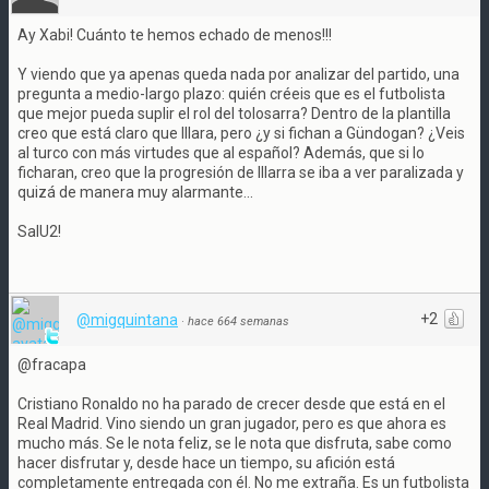
Ay Xabi! Cuánto te hemos echado de menos!!!
Y viendo que ya apenas queda nada por analizar del partido, una
pregunta a medio-largo plazo: quién créeis que es el futbolista
que mejor pueda suplir el rol del tolosarra? Dentro de la plantilla
creo que está claro que Illara, pero ¿y si fichan a Gündogan? ¿Veis
al turco con más virtudes que al español? Además, que si lo
ficharan, creo que la progresión de Illarra se iba a ver paralizada y
quizá de manera muy alarmante...
SalU2!
+2
@migquintana
·
hace 664 semanas
@fracapa
Cristiano Ronaldo no ha parado de crecer desde que está en el
Real Madrid. Vino siendo un gran jugador, pero es que ahora es
mucho más. Se le nota feliz, se le nota que disfruta, sabe como
hacer disfrutar y, desde hace un tiempo, su afición está
completamente entregada con él. No me extraña. Es un futbolista