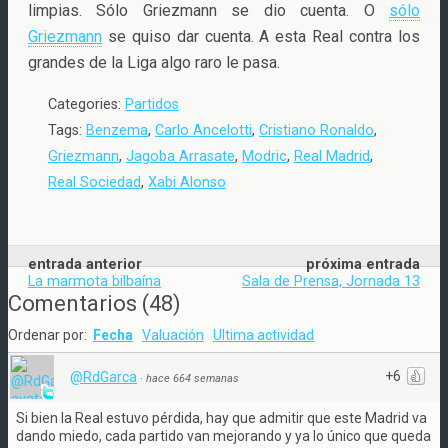
limpias. Sólo Griezmann se dio cuenta. O
sólo
Griezmann
se quiso dar cuenta. A esta Real contra los
grandes de la Liga algo raro le pasa.
Categories:
Partidos
Tags:
Benzema
,
Carlo Ancelotti
,
Cristiano Ronaldo
,
Griezmann
,
Jagoba Arrasate
,
Modric
,
Real Madrid
,
Real Sociedad
,
Xabi Alonso
entrada anterior
próxima entrada
La marmota bilbaína
Sala de Prensa, Jornada 13
Comentarios
(
48
)
Ordenar por:
Fecha
Valuación
Ultima actividad
+6
@RdGarca
·
hace 664 semanas
Si bien la Real estuvo pérdida, hay que admitir que este Madrid va
dando miedo, cada partido van mejorando y ya lo único que queda