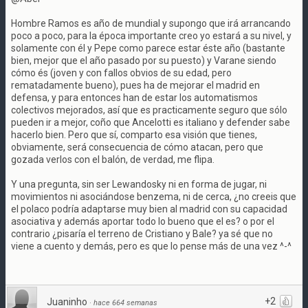
Hombre Ramos es año de mundial y supongo que irá arrancando
poco a poco, para la época importante creo yo estará a su nivel, y
solamente con él y Pepe como parece estar éste año (bastante
bien, mejor que el año pasado por su puesto) y Varane siendo
cómo és (joven y con fallos obvios de su edad, pero
rematadamente bueno), pues ha de mejorar el madrid en
defensa, y para entonces han de estar los automatismos
colectivos mejorados, así que es practicamente seguro que sólo
pueden ir a mejor, coño que Ancelotti es italiano y defender sabe
hacerlo bien. Pero que sí, comparto esa visión que tienes,
obviamente, será consecuencia de cómo atacan, pero que
gozada verlos con el balón, de verdad, me flipa.
Y una pregunta, sin ser Lewandosky ni en forma de jugar, ni
movimientos ni asociándose benzema, ni de cerca, ¿no creeis que
el polaco podría adaptarse muy bien al madrid con su capacidad
asociativa y además aportar todo lo bueno que el es? o por el
contrario ¿pisaría el terreno de Cristiano y Bale? ya sé que no
viene a cuento y demás, pero es que lo pense más de una vez ^-^
+2
Juaninho
·
hace 664 semanas