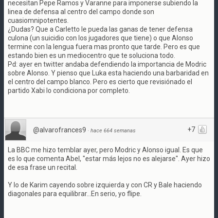
necesitan Pepe Ramos y Varanne para imponerse subiendo la
linea de defensa al centro del campo donde son
cuasiomnipotentes.
¿Dudas? Que a Carletto le pueda las ganas de tener defensa
culona (un suicidio con los jugadores que tiene) o que Alonso
termine con la lengua fuera mas pronto que tarde. Pero es que
estando bien es un mediocentro que te soluciona todo.
Pd: ayer en twitter andaba defendiendo la importancia de Modric
sobre Alonso. Y pienso que Luka esta haciendo una barbaridad en
el centro del campo blanco. Pero es cierto que revisiónado el
partido Xabi lo condiciona por completo.
+7
@alvarofrances9
·
hace 664 semanas
La BBC me hizo temblar ayer, pero Modric y Alonso igual. Es que
es lo que comenta Abel, "estar más lejos no es alejarse". Ayer hizo
de esa frase un recital.
Y lo de Karim cayendo sobre izquierda y con CR y Bale haciendo
diagonales para equilibrar...En serio, yo flipe.