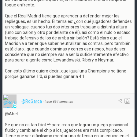
toque enfrente.
Que el Real Madrid tiene que aprender a defender mejor los
repliegues, es un hecho. El tema es: ¿con qué jugadores defiendes
un repliegue, cuando tus dos interiores trabajan a distinta altura
(uno con balón y otro por delante de él), así como el nulo o escaso
trabajo defensivo de los de arriba sin balón? Está claro que el
Madrid va a tener que saber neutralizar las contras, pero también
está claro...que cuando dominas y corres ese riesgo, has de ser
consciente que no siempre vas a ser lo suficientemente efectivo
para parar a gente como Lewandowski, Ribéry o Neymar.
Con esto último quiero decir...que igual una Champions no tiene
porque ganarse 1:0, si puedes ganarla 4:1.
+3
@RdGarca
·
hace 664 semanas
@Abel
Se que no es tan fácil ^^ pero creo que lograr un juego posicional
fluido y cambiarle el chip a los jugadores era más complicado.
Tiene que ser dificilisimo montar una defensa en un equipo en el