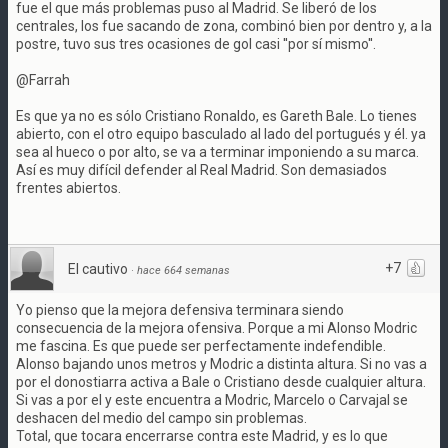
fue el que más problemas puso al Madrid. Se liberó de los
centrales, los fue sacando de zona, combinó bien por dentro y, a la
postre, tuvo sus tres ocasiones de gol casi ''por sí mismo''.
@Farrah
Es que ya no es sólo Cristiano Ronaldo, es Gareth Bale. Lo tienes
abierto, con el otro equipo basculado al lado del portugués y él. ya
sea al hueco o por alto, se va a terminar imponiendo a su marca.
Así es muy difícil defender al Real Madrid. Son demasiados
frentes abiertos.
+7
El cautivo
·
hace 664 semanas
Yo pienso que la mejora defensiva terminara siendo
consecuencia de la mejora ofensiva. Porque a mi Alonso Modric
me fascina. Es que puede ser perfectamente indefendible.
Alonso bajando unos metros y Modric a distinta altura. Si no vas a
por el donostiarra activa a Bale o Cristiano desde cualquier altura.
Si vas a por el y este encuentra a Modric, Marcelo o Carvajal se
deshacen del medio del campo sin problemas.
Total, que tocara encerrarse contra este Madrid, y es lo que