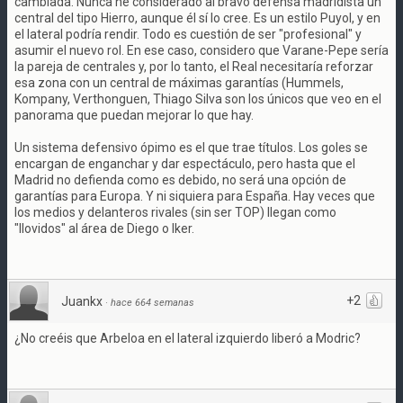
cambiada. Nunca he considerado al bravo defensa madridista un
central del tipo Hierro, aunque él sí lo cree. Es un estilo Puyol, y en
el lateral podría rendir. Todo es cuestión de ser "profesional" y
asumir el nuevo rol. En ese caso, considero que Varane-Pepe sería
la pareja de centrales y, por lo tanto, el Real necesitaría reforzar
esa zona con un central de máximas garantías (Hummels,
Kompany, Verthonguen, Thiago Silva son los únicos que veo en el
panorama que puedan mejorar lo que hay.
Un sistema defensivo ópimo es el que trae títulos. Los goles se
encargan de enganchar y dar espectáculo, pero hasta que el
Madrid no defienda como es debido, no será una opción de
garantías para Europa. Y ni siquiera para España. Hay veces que
los medios y delanteros rivales (sin ser TOP) llegan como
"llovidos" al área de Diego o Iker.
+2
Juankx
·
hace 664 semanas
¿No creéis que Arbeloa en el lateral izquierdo liberó a Modric?