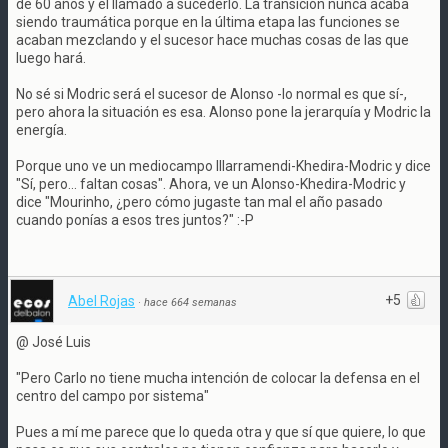
de 60 años y el llamado a sucederlo. La transición nunca acaba
siendo traumática porque en la última etapa las funciones se
acaban mezclando y el sucesor hace muchas cosas de las que
luego hará.
No sé si Modric será el sucesor de Alonso -lo normal es que sí-,
pero ahora la situación es esa. Alonso pone la jerarquía y Modric la
energía.
Porque uno ve un mediocampo Illarramendi-Khedira-Modric y dice
"Sí, pero... faltan cosas". Ahora, ve un Alonso-Khedira-Modric y
dice "Mourinho, ¿pero cómo jugaste tan mal el año pasado
cuando ponías a esos tres juntos?" :-P
+5
Abel Rojas
·
hace 664 semanas
@ José Luis
"Pero Carlo no tiene mucha intención de colocar la defensa en el
centro del campo por sistema"
Pues a mí me parece que lo queda otra y que sí que quiere, lo que