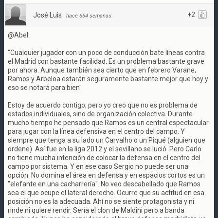
+2
José Luis
·
hace 664 semanas
@Abel
"Cualquier jugador con un poco de conducción bate líneas contra
el Madrid con bastante facilidad. Es un problema bastante grave
por ahora. Aunque también sea cierto que en febrero Varane,
Ramos y Arbeloa estarán seguramente bastante mejor que hoy y
eso se notará para bien"
Estoy de acuerdo contigo, pero yo creo que no es problema de
estados individuales, sino de organización colectiva. Durante
mucho tiempo he pensado que Ramos es un central espectacular
para jugar con la línea defensiva en el centro del campo. Y
siempre que tenga a su lado un Carvalho o un Piqué (alguien que
ordene). Así fue en la liga 2012 y el sevillano se lució. Pero Carlo
no tiene mucha intención de colocar la defensa en el centro del
campo por sistema. Y en ese caso Sergio no puede ser una
opción. No domina el área en defensa y en espacios cortos es un
"elefante en una cacharrería". No veo descabellado que Ramos
sea el que ocupe el lateral derecho. Ocurre que su actitud en esa
posición no es la adecuada. Ahí no se siente protagonista y ni
rinde ni quiere rendir. Sería el clon de Maldini pero a banda