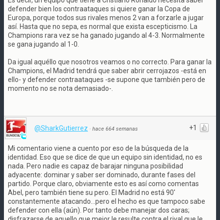
Es decir, un equipo que tiene a Cristiano Ronaldo necesita saber
defender bien los contraataques si quiere ganar la Copa de
Europa, porque todos sus rivales menos 2 van a forzarle a jugar
así. Hasta que no sepa, es normal que exista escepticismo. La
Champions rara vez se ha ganado jugando al 4-3. Normalmente
se gana jugando al 1-0.
Da igual aquéllo que nosotros veamos o no correcto. Para ganar la
Champions, el Madrid tendrá que saber abrir cerrojazos -está en
ello- y defender contraataques -se supone que también pero de
momento no se nota demasiado-.
+1
@SharkGutierrez
·
hace 664 semanas
Mi comentario viene a cuento por eso de la búsqueda de la
identidad. Eso que se dice de que un equipo sin identidad, no es
nada. Pero nadie es capaz de barajar ninguna posibilidad
adyacente: dominar y saber ser dominado, durante fases del
partido. Porque claro, obviamente esto es así como comentas
Abel, pero también tiene su pero. El Madrid no está 90'
constantemente atacando...pero el hecho es que tampoco sabe
defender con ella (aún). Por tanto debe manejar dos caras;
disfrazarse de aquello que mejor le resulte contra el rival que le