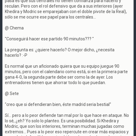
pasa es que sus centrales no tienen confianza para hacerlo y
reculan. Pero con el rol defensivo que da a sus interiores (ayer
Khedira y Modric se emparejaban con el doble pivote de la Real),
sólo se me ocurre ese papel para los centrales...
@ Chema
"Conseguirá hacer ese partido 90 minutos??? "
La pregunta es: ¿quiere hacerlo? O mejor dicho, ¿necesita
hacerlo? :-P
Es normal que un aficionado quiera que su equipo juegue 90
minutos, pero con el calendario como está, si en la primera parte
gana 4-0, la segunda parte debe ser como la de ayer. Los
entrenadores tienen que ahorrar todo lo que puedan.
@ Sete
"creo que si defendieran bien, éste madrid seria bestial"
Sí... pero a lo peor defiende tan mal por lo que hace en ataque. No
lo sé, ¿eh? Yo solo lo planteo. Es una posibilidad. Si Khedira y
Modric, que son los interiores, terminan muchas jugadas como
extremos... Pues a lo peor eso repercute en crear más espacios y