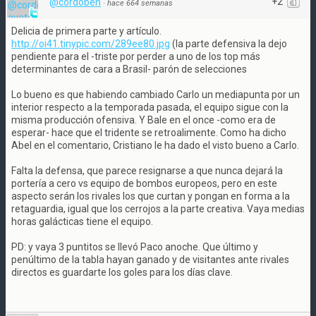
+2
@cordobeh
·
hace 664 semanas
Delicia de primera parte y artículo.
http://oi41.tinypic.com/289ee80.jpg
(la parte defensiva la dejo
pendiente para el -triste por perder a uno de los top más
determinantes de cara a Brasil- parón de selecciones
Lo bueno es que habiendo cambiado Carlo un mediapunta por un
interior respecto a la temporada pasada, el equipo sigue con la
misma producción ofensiva. Y Bale en el once -como era de
esperar- hace que el tridente se retroalimente. Como ha dicho
Abel en el comentario, Cristiano le ha dado el visto bueno a Carlo.
Falta la defensa, que parece resignarse a que nunca dejará la
portería a cero vs equipo de bombos europeos, pero en este
aspecto serán los rivales los que curtan y pongan en forma a la
retaguardia, igual que los cerrojos a la parte creativa. Vaya medias
horas galácticas tiene el equipo.
PD: y vaya 3 puntitos se llevó Paco anoche. Que último y
penúltimo de la tabla hayan ganado y de visitantes ante rivales
directos es guardarte los goles para los días clave.