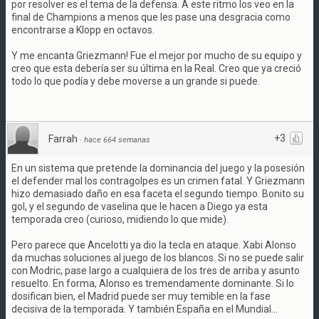
por resolver es el tema de la defensa. A este ritmo los veo en la
final de Champions a menos que les pase una desgracia como
encontrarse a Klopp en octavos.
Y me encanta Griezmann! Fue el mejor por mucho de su equipo y
creo que esta debería ser su última en la Real. Creo que ya creció
todo lo que podía y debe moverse a un grande si puede.
+3
Farrah
·
hace 664 semanas
En un sistema que pretende la dominancia del juego y la posesión
el defender mal los contragolpes es un crimen fatal. Y Griezmann
hizo demasiado daño en esa faceta el segundo tiempo. Bonito su
gol, y el segundo de vaselina que le hacen a Diego ya esta
temporada creo (curioso, midiendo lo que mide).
Pero parece que Ancelotti ya dio la tecla en ataque. Xabi Alonso
da muchas soluciones al juego de los blancos. Si no se puede salir
con Modric, pase largo a cualquiera de los tres de arriba y asunto
resuelto. En forma, Alonso es tremendamente dominante. Si lo
dosifican bien, el Madrid puede ser muy temible en la fase
decisiva de la temporada. Y también España en el Mundial...