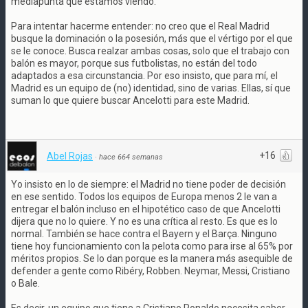
mediapunta que estamos viendo.
Para intentar hacerme entender: no creo que el Real Madrid
busque la dominación o la posesión, más que el vértigo por el que
se le conoce. Busca realzar ambas cosas, solo que el trabajo con
balón es mayor, porque sus futbolistas, no están del todo
adaptados a esa circunstancia. Por eso insisto, que para mí, el
Madrid es un equipo de (no) identidad, sino de varias. Ellas, sí que
suman lo que quiere buscar Ancelotti para este Madrid.
+16
Abel Rojas
·
hace 664 semanas
Yo insisto en lo de siempre: el Madrid no tiene poder de decisión
en ese sentido. Todos los equipos de Europa menos 2 le van a
entregar el balón incluso en el hipotético caso de que Ancelotti
dijera que no lo quiere. Y no es una crítica al resto. Es que es lo
normal. También se hace contra el Bayern y el Barça. Ninguno
tiene hoy funcionamiento con la pelota como para irse al 65% por
méritos propios. Se lo dan porque es la manera más asequible de
defender a gente como Ribéry, Robben. Neymar, Messi, Cristiano
o Bale.