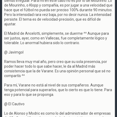
siendo irregular. Para mí en este caso no es por lo de Mourinho. Lo
de Mourinho, o Klopp y compañía, es por jugar a una velocidad que
hace que el fútbol no pueda ser preciso 100% durante 90 minutos.
Pero la intensidad rara vez baja, por no decir nunca. La intensidad
persiste. El tema es de velocidad-precisión, que es difícil de
ajustar.
El Madrid de Ancelotti, simplemente, se duerme ^^ Aunque para
ser justos, ayer, como en Vallecas, fue completamente lógico y
tolerable. Lo anormal hubiera sido lo contrario.
@ Javimgol
Ramos lleva muy mal año, pero creo que su sola presencia, por
poder hacer todo lo que sabe hacer, le da al Madrid más
consistencia que la de Varane. Es una opinión personal que sé no
compartís ^^
Para mí, Varane no está al nivel de sus compañeros. Aunque
tenga potencial para superarlos, que lo cierto es que lo tiene. Para
eso y para lo que se proponga.
@ El Cautivo
Lo de Alonso y Modric es como lo del administrador de empresas