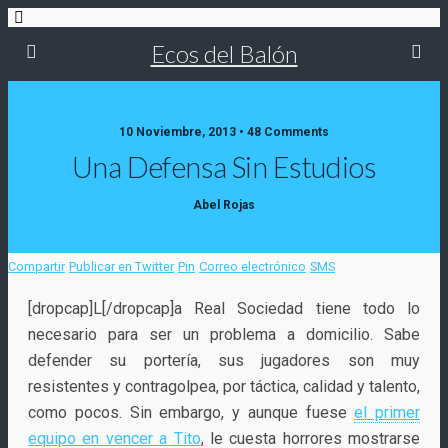
Ecos del Balón
10 Noviembre, 2013 • 48 Comments
Una Defensa Sin Estudios
Abel Rojas
Compartir
Publicar en Twitter
Pin
Correo electrónico
SMS
[dropcap]L[/dropcap]a Real Sociedad tiene todo lo
necesario para ser un problema a domicilio. Sabe
defender su portería, sus jugadores son muy
resistentes y contragolpea, por táctica, calidad y talento,
como pocos. Sin embargo, y aunque fuese
el primer
equipo en vencer a Tito
,
le cuesta horrores mostrarse