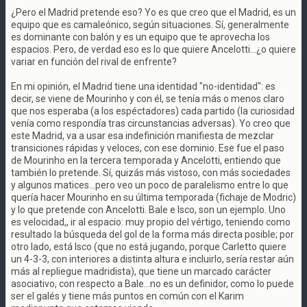
¿Pero el Madrid pretende eso? Yo es que creo que el Madrid, es un
equipo que es camaleónico, según situaciones. Sí, generalmente
es dominante con balón y es un equipo que te aprovecha los
espacios. Pero, de verdad eso es lo que quiere Ancelotti...¿o quiere
variar en función del rival de enfrente?
En mi opinión, el Madrid tiene una identidad "no-identidad": es
decir, se viene de Mourinho y con él, se tenía más o menos claro
que nos esperaba (a los espéctadores) cada partido (la curiosidad
venía como respondía tras circunstancias adversas). Yo creo que
este Madrid, va a usar esa indefinición manifiesta de mezclar
transiciones rápidas y veloces, con ese dominio. Ese fue el paso
de Mourinho en la tercera temporada y Ancelotti, entiendo que
también lo pretende. Sí, quizás más vistoso, con más sociedades
y algunos matices...pero veo un poco de paralelismo entre lo que
quería hacer Mourinho en su última temporada (fichaje de Modric)
y lo que pretende con Ancelotti. Bale e Isco, son un ejemplo. Uno
es velocidad,, ir al espacio: muy propio del vértigo, teniendo como
resultado la búsqueda del gol de la forma más directa posible; por
otro lado, está Isco (que no está jugando, porque Carletto quiere
un 4-3-3, con interiores a distinta altura e incluirlo, sería restar aún
más al repliegue madridista), que tiene un marcado carácter
asociativo, con respecto a Bale...no es un definidor, como lo puede
ser el galés y tiene más puntos en común con el Karim