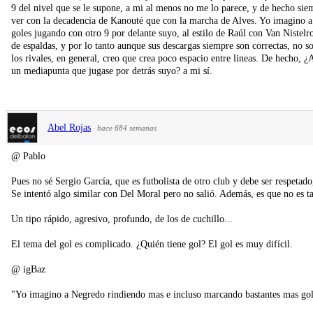
9 del nivel que se le supone, a mi al menos no me lo parece, y de hecho sie
ver con la decadencia de Kanouté que con la marcha de Alves. Yo imagino 
goles jugando con otro 9 por delante suyo, al estilo de Raúl con Van Nistelr
de espaldas, y por lo tanto aunque sus descargas siempre son correctas, no 
los rivales, en general, creo que crea poco espacio entre lineas. De hecho,
un mediapunta que jugase por detrás suyo? a mi sí.
Abel Rojas
·
hace 684 semanas
@ Pablo
Pues no sé Sergio García, que es futbolista de otro club y debe ser respetad
Se intentó algo similar con Del Moral pero no salió. Además, es que no es t
Un tipo rápido, agresivo, profundo, de los de cuchillo...
El tema del gol es complicado. ¿Quién tiene gol? El gol es muy difícil.
@ igBaz
"Yo imagino a Negredo rindiendo mas e incluso marcando bastantes mas gol