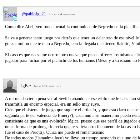
@pablofg_21
·
hace 684 semanas
Como dice Abel, veo fundamental la continuidad de Negredo en la plantilla.
Se va a generar tanto juego por detrás que tener un delantero de ese nivel 
goles mínimo que te marca Negredo, con la llegada que tienen Rakitić, Vito
El caso es que no se me ocurre otro nueve que pueda ofrecer los mismos nú
jugador para luchar por el pichichi de los humanos (Messi y a Cristiano no l
igBaz
·
hace 684 semanas
A mi me da cierta pena ver al Sevilla abandonar ese estilo que le hacia tan 
transmitía un encanto especial, era un sello muy suyo.
Creo que el sistema de juego que sugiere el articulo, y que esta claro que se
segunda parte del valencia de Emery?), cada uno a su manera no puedo evita
consciente de que es una evolución lógica, puesto que ese perfil de jugador ex
única forma de prolongarlo seria que te saliera otro fenomeno de la casa o 
fue el caso de Perotti). Quizá me puede el romanticismo.
De todos modos (llamadme loco) yo llevo un tiempo pensando que uno de los