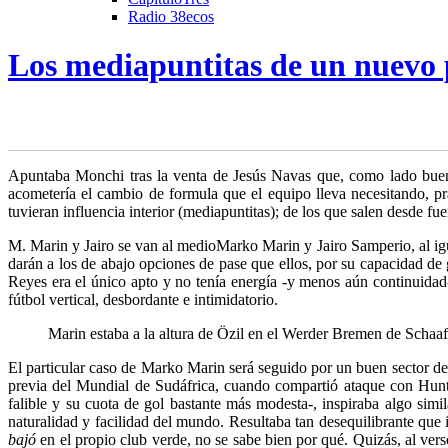
Radio 38ecos
Los mediapuntitas de un nuevo 
A
puntaba Monchi tras la venta de Jesús Navas que, como lado bueno,
acometería el cambio de formula
que el equipo lleva necesitando, pr
tuvieran influencia interior (mediapuntitas); de los que salen desde fu
M. Marin y Jairo se van al medio
Marko Marin y Jairo Samperio, al igu
darán a los de abajo opciones de pase que ellos, por su capacidad de g
Reyes era el único apto y no tenía energía -y menos aún continuidad
fútbol vertical, desbordante e intimidatorio.
Marin estaba a la altura de Özil en el Werder Bremen de Schaaf
El particular caso de Marko Marin será seguido por un buen sector del
previa del Mundial de Sudáfrica, cuando compartió ataque con Hunt
falible y su cuota de gol bastante más modesta-, inspiraba algo simil
naturalidad y facilidad del mundo. Resultaba tan desequilibrante que 
bajó
en el propio club verde, no se sabe bien por qué. Quizás, al ver