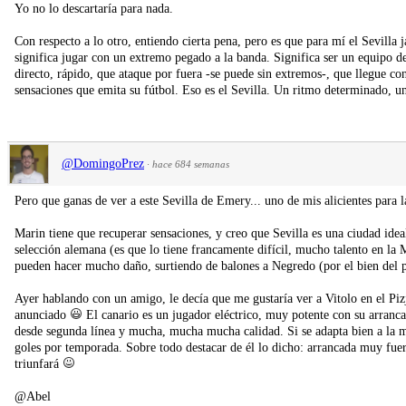
Yo no lo descartaría para nada.
Con respecto a lo otro, entiendo cierta pena, pero es que para mí el Sevilla 
significa jugar con un extremo pegado a la banda. Significa ser un equipo d
directo, rápido, que ataque por fuera -se puede sin extremos-, que llegue co
sensaciones que emita su fútbol. Eso es el Sevilla. Un ritmo determinado, u
@DomingoPrez
·
hace 684 semanas
Pero que ganas de ver a este Sevilla de Emery... uno de mis alicientes para 
Marin tiene que recuperar sensaciones, y creo que Sevilla es una ciudad idea
selección alemana (es que lo tiene francamente difícil, mucho talento en la 
pueden hacer mucho daño, surtiendo de balones a Negredo (por el bien del pr
Ayer hablando con un amigo, le decía que me gustaría ver a Vitolo en el Pizj
anunciado
El canario es un jugador eléctrico, muy potente con su arranca
desde segunda línea y mucha, mucha mucha calidad. Si se adapta bien a la má
goles por temporada. Sobre todo destacar de él lo dicho: arrancada muy fuert
triunfará
@Abel