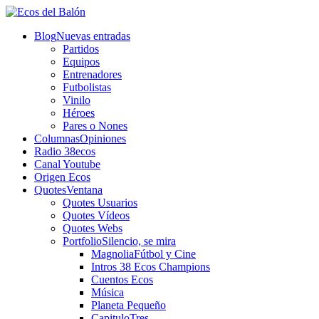
Blog
Nuevas entradas
Partidos
Equipos
Entrenadores
Futbolistas
Vinilo
Héroes
Pares o Nones
Columnas
Opiniones
Radio 38ecos
Canal Youtube
Origen Ecos
Quotes
Ventana
Quotes Usuarios
Quotes Vídeos
Quotes Webs
Portfolio
Silencio, se mira
Magnolia
Fútbol y Cine
Intros 38 Ecos Champions
Cuentos Ecos
Música
Planeta Pequeño
CapituloTres