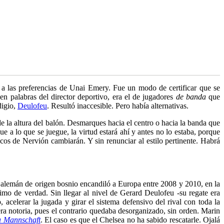
a a las preferencias de Unai Emery. Fue un modo de certificar que se
en palabras del director deportivo, era el de jugadores
de banda
que
digio,
Deulofeu
. Resultó inaccesible. Pero había alternativas.
e la altura del balón. Desmarques hacia el centro o hacia la banda que
e a lo que se juegue, la virtud estará ahí y antes no lo estaba, porque
cticos de Nervión cambiarán. Y sin renunciar al estilo pertinente. Habrá
ta alemán de origen bosnio encandiló a Europa entre 2008 y 2010, en la
imo de verdad. Sin llegar al nivel de Gerard Deulofeu -su regate era
 acelerar la jugada y girar el sistema defensivo del rival con toda la
era notoria, pues el contrario quedaba desorganizado, sin orden. Marin
a Mannschaft
. El caso es que el Chelsea no ha sabido rescatarle. Ojalá