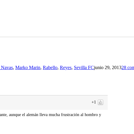
s Navas
,
Marko Marin
,
Rabello
,
Reyes
,
Sevilla FC
junio 29, 2013
28 com
+1
nante, aunque el alemán lleva mucha frustración al hombro y