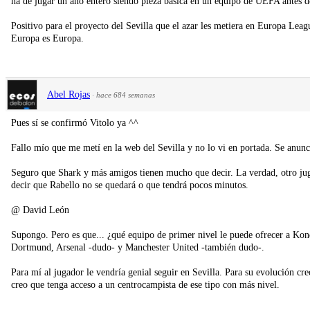
ha de jugar un año entero siendo pieza básica en un equipo de UEFA antes d
Positivo para el proyecto del Sevilla que el azar les metiera en Europa Leagu
Europa es Europa.
Abel Rojas
·
hace 684 semanas
Pues sí se confirmó Vitolo ya ^^
Fallo mío que me metí en la web del Sevilla y no lo vi en portada. Se anunc
Seguro que Shark y más amigos tienen mucho que decir. La verdad, otro ju
decir que Rabello no se quedará o que tendrá pocos minutos.
@ David León
Supongo. Pero es que... ¿qué equipo de primer nivel le puede ofrecer a Ko
Dortmund, Arsenal -dudo- y Manchester United -también dudo-.
Para mí al jugador le vendría genial seguir en Sevilla. Para su evolución cre
creo que tenga acceso a un centrocampista de ese tipo con más nivel.