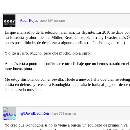
Abel Rojas
·
hace 684 semanas
Es que analizad lo de la selección alemana. Es flipante. En 2010 se daba por
así lo sentía, y ahora tiene a Müller, Reus, Götze, Schürrle y Draxler, más 
pocas posibilidades de desplazar a alguno de ellos (qué ocho jugadores...).
Y ojito a Jairo. Mucho, pero que mucho, ojo a Jairo.
Además está a punto de confirmarse otro fichaje que no hemos tratado en el 
muy buena pinta.
Me estoy ilusionando con el Sevilla. Huele a nuevo. Falta que bien se reteng
cosita en defensa y retener a Kondogbia -que falta le haría al jugador desd
ha empezado muy bien.
@DavidLeonRon
·
hace 684 semanas
Yo creo que Kondogbia si no lo viene a buscar un equipazo de primer nivel 