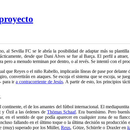
proyecto
 al Sevilla FC se le abría la posibilidad de adaptar más su plantill
ácticamente, desde que Dani Alves se fue al Barça. El perfil a atraer, 
era pero a menudo terminan por dentro, o al revés. Se intentó con el pro
al que Reyes o el niño Rabello, implicarán líneas de pase por delante d
iro, convertirán en ataques. Se escoja el sistema que se escoja, se juegu
- para ir
a contracorriente de Jesús
. A partir de esto, los principios tá
.
 continente, el de los amantes del fútbol internacional. El mediapunti
 y Özil a las órdenes de
Thömas Schaaf
. Era buenísimo. Pero buenís
ar, en el sentido de que podía aparecer en cualquier zona de su flanco,
incluso fallando en el último toque o la última decisión su producción 
se (muy) superado por los Müller,
Reus
, Götze, Schürrle o Draxler en
l