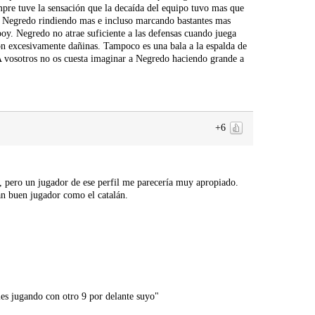
mpre tuve la sensación que la decaída del equipo tuvo mas que
a Negredo rindiendo mas e incluso marcando bastantes mas
ooy. Negredo no atrae suficiente a las defensas cuando juega
son excesivamente dañinas. Tampoco es una bala a la espalda de
 ¿A vosotros no os cuesta imaginar a Negredo haciendo grande a
+6
o, pero un jugador de ese perfil me parecería muy apropiado.
an buen jugador como el catalán.
es jugando con otro 9 por delante suyo"