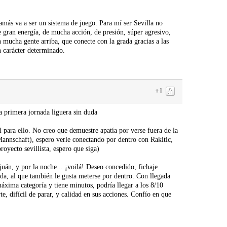
jamás va a ser un sistema de juego. Para mí ser Sevilla no
e gran energía, de mucha acción, de presión, súper agresivo,
n mucha gente arriba, que conecte con la grada gracias a las
n carácter determinado.
+1
la primera jornada liguera sin duda
l para ello. No creo que demuestre apatía por verse fuera de la
Mannschaft), espero verle conectando por dentro con Rakitic,
oyecto sevillista, espero que siga)
uán, y por la noche... ¡voilá! Deseo concedido, fichaje
da, al que también le gusta meterse por dentro. Con llegada
xima categoría y tiene minutos, podría llegar a los 8/10
e, difícil de parar, y calidad en sus acciones. Confío en que