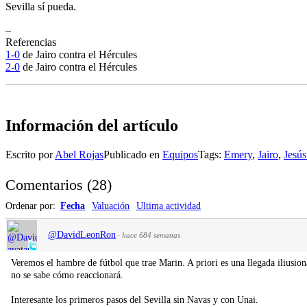
Sevilla sí pueda.
–
Referencias
1-0
de Jairo contra el Hércules
2-0
de Jairo contra el Hércules
Información del artículo
Escrito por
Abel Rojas
Publicado en
Equipos
Tags:
Emery
,
Jairo
,
Jesú
Comentarios
(
28
)
Ordenar por:
Fecha
Valuación
Ultima actividad
@DavidLeonRon
·
hace 684 semanas
Veremos el hambre de fútbol que trae Marin. A priori es una llegada iliusio
no se sabe cómo reaccionará.
Interesante los primeros pasos del Sevilla sin Navas y con Unai.