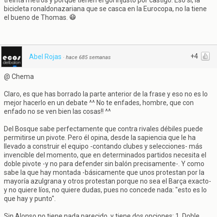
treinta metros y porque tienen el gol injusto por castigo. Eso sí, la
bicicleta ronaldonazariana que se casca en la Eurocopa, no la tiene
el bueno de Thomas.
+4
Abel Rojas
·
hace 685 semanas
@ Chema
Claro, es que has borrado la parte anterior de la frase y eso no es lo
mejor hacerlo en un debate ^^ No te enfades, hombre, que con
enfado no se ven bien las cosas!! ^^
Del Bosque sabe perfectamente que contra rivales débiles puede
permitirse un pivote. Pero él opina, desde la sapiencia que le ha
llevado a construir el equipo -contando clubes y selecciones- más
invencible del momento, que en determinados partidos necesita el
doble pivote -y no para defender sin balón precisamente-. Y como
sabe la que hay montada -básicamente que unos protestan por la
mayoría azulgrana y otros protestan porque no sea el Barça exacto-
y no quiere líos, no quiere dudas, pues no concede nada: "esto es lo
que hay y punto".
Sin Alonso no tiene nada parecido, y tiene dos opciones: 1. Doble