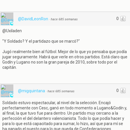
0
@DavidLeonRon
·
hace 685 semanas
@Uxiladen
"Y Soldado? Y el partidazo que se marcó?"
Jugó realmente bien al fútbol. Mejor de lo que yo pensaba que podía
jugar seguramente. Habrá que verle en otros partidos. Está claro que
Godín y Lugano no son la gran pareja de 2010, sobre todo por el
capitán.
0
@migquintana
·
hace 685 semanas
Soldado estuvo espectacular, al nivel de la selección. Encajó
perfectamente con Cesc, ganó en todo momento a Lugano&Godín y,
al final, la que tuvo fue para dentro. Un partido muy cercano a la
perfección el del delantero valencianista. Todo lo que podía hacer y
para lo que está capacitado para sumar, lo hizo, así que para mí se
ha ganado el puesto para lo que queda de Confederaciones.