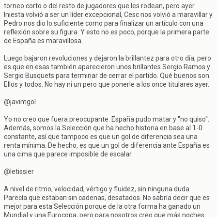
torneo corto o del resto de jugadores que les rodean, pero ayer
Iniesta volvió a ser un líder excepcional, Cesc nos volvió a maravillar y
Pedro nos dio lo suficiente como para finalizar un artículo con una
reflexión sobre su figura. Y esto no es poco, porque la primera parte
de España es maravillosa.
Luego bajaron revoluciones y dejaron la brillantez para otro día, pero
es que en esas también aparecieron unos brillantes Sergio Ramos y
Sergio Busquets para terminar de cerrar el partido. Qué buenos son.
Ellos y todos. No hay ni un pero que ponerle a los once titulares ayer.
@javimgol
Yo no creo que fuera preocupante. España pudo matar y ''no quiso''.
Además, somos la Selección que ha hecho historia en base al 1-0
constante, así que tampoco es que un gol de diferencia sea una
renta mínima. De hecho, es que un gol de diferencia ante España es
una cima que parece imposible de escalar.
@letissier
A nivel de ritmo, velocidad, vértigo y fluidez, sin ninguna duda.
Parecía que estaban sin cadenas, desatados. No sabría decir que es
mejor para esta Selección porque de la otra forma ha ganado un
Mundial y una Eurocopa, pero para nosotros creo que más noches