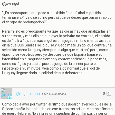
@javimgol
"¿Es preocupante que pese a la exhibición de fútbol el partido
terminase 2-1 y no se sufrió pero sí que se deseó que pasase rápido
el tiempo de prolongación?"
Para mí, no es preocupante ya que las cosas hay que analizarlas en
su contexto, y más allá de que ayer la pelotita no entrase, el partido
es de 4 o 5 a 1, y, además el gol es una jugada más o menos aislada
en la que Luis Suárez se lo guisa y luego mete un gol que contra una
selección como Uruguay siempre es algo que está ahí, pero, como
digo, no sé vosotros pero yo después de que España bajase su
intensidad en el segundo tiempo y contemporizase un poco más,
como es lógico ya que el pico de juego de la primer parte es
insostenible 90 minutos, veía como algo normal que el gol de
Uruguay llegase dada la calidad de sus delanteros.
0
@migquintana
·
hace 685 semanas
Como decía ayer por twitter, al ritmo que jugaron ayer los culés de la
Selección sólo lo han hecho en ese tramo tan brillante como efímero
de enero-febrero. No sé si es una cuestión de confianza, de ser un