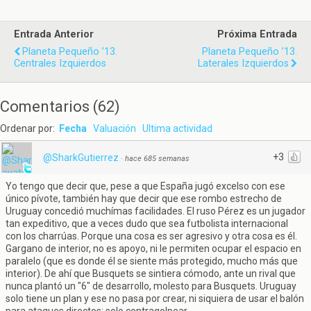
Entrada Anterior
Próxima Entrada
Planeta Pequeño ’13.
Planeta Pequeño ’13.
Centrales Izquierdos
Laterales Izquierdos
Comentarios
(
62
)
Ordenar por:
Fecha
Valuación
Ultima actividad
+3
@SharkGutierrez
·
hace 685 semanas
Yo tengo que decir que, pese a que España jugó excelso con ese
único pívote, también hay que decir que ese rombo estrecho de
Uruguay concedió muchímas facilidades. El ruso Pérez es un jugador
tan expeditivo, que a veces dudo que sea futbolista internacional
con los charrúas. Porque una cosa es ser agresivo y otra cosa es él.
Gargano de interior, no es apoyo, ni le permiten ocupar el espacio en
paralelo (que es donde él se siente más protegido, mucho más que
interior). De ahí que Busquets se sintiera cómodo, ante un rival que
nunca plantó un "6" de desarrollo, molesto para Busquets. Uruguay
solo tiene un plan y ese no pasa por crear, ni siquiera de usar el balón