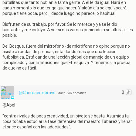
batallitas que tanto nublan a tanta gente. A él le da igual. Hará en
cada momento lo que tenga que hacer. Y algún día se equivocará,
porque tiene boca, pero... desde luego no parece lo habitual.
Disfruten de su trabajo, por favor. Se lo merece y ya se le dio
bastante, y me incluyo. A ver si nos vamos poniendo a su altura, si es
posible.
Del Bosque, fuera del micrófono -de micrófono no opino porque no
asisto a ruedas de prensa-, está dando más que una lección
futbolística. Está dando una lección global de manejo de un equipo
complicado y con limitaciones que ÉL esquiva. Y tenemos la prueba
de que no es fácil.
0
@Chemaerrebravo
·
hace 685 semanas
@Abel
"contra rivales de poca creatividad, un pivote se basta. Asumida tal
cosa tocaba estudiar la fase defensiva del maestro Tabárez y llenar
el once español con los adecuados".