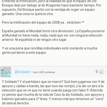
Entiendo la mitificación, pero la realidad es que el equipo de Del
Bosque dejó por debajo al de Aragonés hace bastante tiempo. Por
supuesto, Del Bosque partió con la ventaja de coger un equipo
ganador. Una cosa no quita la otra.
Pero la mitificación del equipo de 2008 ya... está bien ^^
España ganado el Mundial tomó otra dimensión. La España posterior
al Mundial no tiene nada, nada, nada que ver con ninguna selección
anterior. Ni española ni de ningún otro lugar.
Y es una pena que rencillas individuales esté costando a mucha
gente perderse a este equipo.
0
@Uxiladen
·
hace 685 semanas
Y Soldado? Y el partidazo que se marcó? Qué bien jugamos con 9 de
apoyos y caídas a banda, las que tuvo las rompió, y le dio un aire a la
selección que se ve que no tiene cuando juega con falso 9. Además
yo pienso que mucha de la vida de Cesc la dio Soldado, con apoyos y
balones ganados para 2ª línea. Y menos mal que tenemos un "cono"
de lateral derecho.