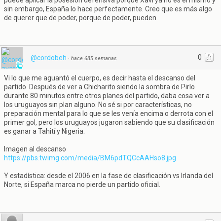
puede aplicar la posesión defensiva porque Xavi ya no es el mismo y
sin embargo, España lo hace perfectamente. Creo que es más algo
de querer que de poder, porque de poder, pueden.
0
@cordobeh
·
hace 685 semanas
Vi lo que me aguantó el cuerpo, es decir hasta el descanso del
partido. Después de ver a Chicharito siendo la sombra de Pirlo
durante 80 minutos entre otros planes del partido, daba cosa ver a
los uruguayos sin plan alguno. No sé si por características, no
preparación mental para lo que se les venía encima o derrota con el
primer gol, pero los uruguayos jugaron sabiendo que su clasificación
es ganar a Tahití y Nigeria.
Imagen al descanso
https://pbs.twimg.com/media/BM6pdTQCcAAHso8.jpg
Y estadística: desde el 2006 en la fase de clasificación vs Irlanda del
Norte, si España marca no pierde un partido oficial.