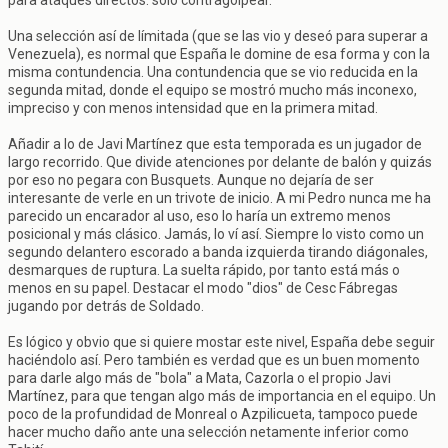
para ataques directos: solo contragolpear.
Una selección así de límitada (que se las vio y deseó para superar a
Venezuela), es normal que España le domine de esa forma y con la
misma contundencia. Una contundencia que se vio reducida en la
segunda mitad, donde el equipo se mostró mucho más inconexo,
impreciso y con menos intensidad que en la primera mitad.
Añadir a lo de Javi Martínez que esta temporada es un jugador de
largo recorrido. Que divide atenciones por delante de balón y quizás
por eso no pegara con Busquets. Aunque no dejaría de ser
interesante de verle en un trivote de inicio. A mi Pedro nunca me ha
parecido un encarador al uso, eso lo haría un extremo menos
posicional y más clásico. Jamás, lo ví así. Siempre lo visto como un
segundo delantero escorado a banda izquierda tirando diágonales,
desmarques de ruptura. La suelta rápido, por tanto está más o
menos en su papel. Destacar el modo "dios" de Cesc Fábregas
jugando por detrás de Soldado.
Es lógico y obvio que si quiere mostar este nivel, España debe seguir
haciéndolo así. Pero también es verdad que es un buen momento
para darle algo más de "bola" a Mata, Cazorla o el propio Javi
Martínez, para que tengan algo más de importancia en el equipo. Un
poco de la profundidad de Monreal o Azpilicueta, tampoco puede
hacer mucho daño ante una selección netamente inferior como