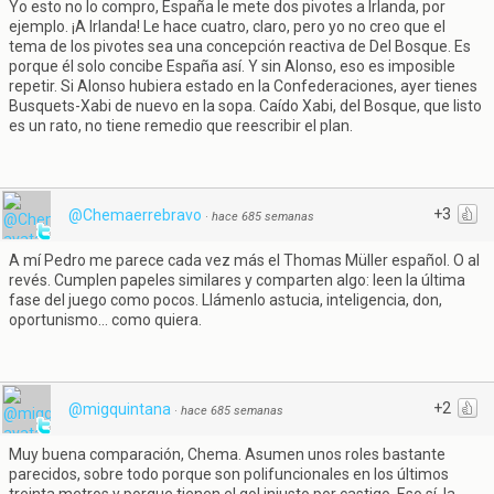
Yo esto no lo compro, España le mete dos pivotes a Irlanda, por
ejemplo. ¡A Irlanda! Le hace cuatro, claro, pero yo no creo que el
tema de los pivotes sea una concepción reactiva de Del Bosque. Es
porque él solo concibe España así. Y sin Alonso, eso es imposible
repetir. Si Alonso hubiera estado en la Confederaciones, ayer tienes
Busquets-Xabi de nuevo en la sopa. Caído Xabi, del Bosque, que listo
es un rato, no tiene remedio que reescribir el plan.
+3
@Chemaerrebravo
·
hace 685 semanas
A mí Pedro me parece cada vez más el Thomas Müller español. O al
revés. Cumplen papeles similares y comparten algo: leen la última
fase del juego como pocos. Llámenlo astucia, inteligencia, don,
oportunismo... como quiera.
+2
@migquintana
·
hace 685 semanas
Muy buena comparación, Chema. Asumen unos roles bastante
parecidos, sobre todo porque son polifuncionales en los últimos