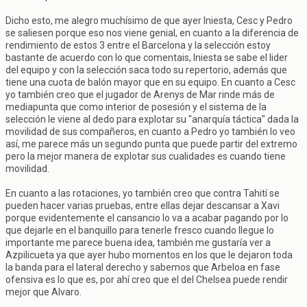
Dicho esto, me alegro muchísimo de que ayer Iniesta, Cesc y Pedro
se saliesen porque eso nos viene genial, en cuanto a la diferencia de
rendimiento de estos 3 entre el Barcelona y la selección estoy
bastante de acuerdo con lo que comentais, Iniesta se sabe el lider
del equipo y con la selección saca todo su repertorio, además que
tiene una cuota de balón mayor que en su equipo. En cuanto a Cesc
yo también creo que el jugador de Arenys de Mar rinde más de
mediapunta que como interior de posesión y el sistema de la
selección le viene al dedo para explotar su "anarquía táctica" dada la
movilidad de sus compañeros, en cuanto a Pedro yo también lo veo
así, me parece más un segundo punta que puede partir del extremo
pero la mejor manera de explotar sus cualidades es cuando tiene
movilidad.
En cuanto a las rotaciones, yo también creo que contra Tahití se
pueden hacer varias pruebas, entre ellas dejar descansar a Xavi
porque evidentemente el cansancio lo va a acabar pagando por lo
que dejarle en el banquillo para tenerle fresco cuando llegue lo
importante me parece buena idea, también me gustaría ver a
Azpilicueta ya que ayer hubo momentos en los que le dejaron toda
la banda para el lateral derecho y sabemos que Arbeloa en fase
ofensiva es lo que es, por ahí creo que el del Chelsea puede rendir
mejor que Alvaro.