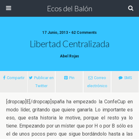
Ecos del Balón
17 Junio, 2013 • 62 Comments
Libertad Centralizada
Abel Rojas
Compartir
Publicar en
Pin
Correo
SMS
Twitter
electrónico
[dropcap]E[/dropcap]spaña ha empezado la ConfeCup en
modo líder, gritando que quiere ganarla. Lo importante es
eso, que esta historia le motive, porque el resto ya lo
tiene. Empezando por un míster que por H o por B sólo es
el de unos pocos pero que sigue bordándolo
hasta a las