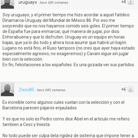
+4
uruguayo
·
hace 685 semanas
Soy uruguayo, y el primer tiempo me hizo acordar a aquel fatídico
Dinamarca-Uruguay del Mundial de México 86. Por eso me
sorprendió que no nos hayamos comido seis goles. El primer tiempo
de España fue para enmarcar, qué manera de jugar, por dios.
Enhorabuena y que lo disfruten. Uruguay es un equipo en horas
bajas, que ya lo dio todo y ahora toca asumir que habrá un bajón.
Lugano no está fino, el Ruso tampoco (no creo que ayer haya estado
especialmente agresivo, no exageremos) y Cavani sigue sin jugar
bien con la selección.
En fin, felicitaciones a los españoles. Es una gozada ver sus partidos.
+6
Zixou85
·
hace 685 semanas
Es increíble como algunos cules vuelan con la selección y con el
Barcelona parecen pájaros enjaulados.
Y es que no solo es Pedro como dice Abel en el articulo me refiero
tambien a Cesc y Iniesta.
No todo puede ser culpa dela rigidez de sistema que impone tener a