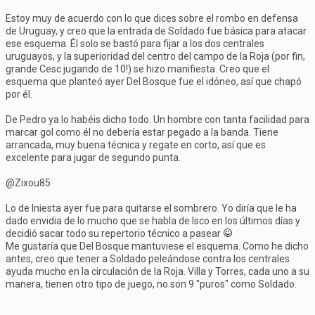
Estoy muy de acuerdo con lo que dices sobre el rombo en defensa
de Uruguay, y creo que la entrada de Soldado fue básica para atacar
ese esquema. Él solo se bastó para fijar a los dos centrales
uruguayos, y la superioridad del centro del campo de la Roja (por fin,
grande Cesc jugando de 10!) se hizo manifiesta. Creo que el
esquema que planteó ayer Del Bosque fue el idóneo, así que chapó
por él.
De Pedro ya lo habéis dicho todo. Un hombre con tanta facilidad para
marcar gol como él no debería estar pegado a la banda. Tiene
arrancada, muy buena técnica y regate en corto, así que es
excelente para jugar de segundo punta.
@Zixou85
Lo de Iniesta ayer fue para quitarse el sombrero. Yo diría que le ha
dado envidia de lo mucho que se habla de Isco en los últimos días y
decidió sacar todo su repertorio técnico a pasear
Me gustaría que Del Bosque mantuviese el esquema. Como he dicho
antes, creo que tener a Soldado peleándose contra los centrales
ayuda mucho en la circulación de la Roja. Villa y Torres, cada uno a su
manera, tienen otro tipo de juego, no son 9 "puros" como Soldado.