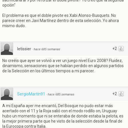
sacrificaría al 9 por reforzar el doble pivote? Yo creo que la segunda
opción"
El problema es que el doble pivote es Xabi Alonso-Busquets. No
parece creer en Javi Martínez dentro de esta selección. Yo ahora
mismo dudo.
+2
letissier
·
hace 685 semanas
No creéis que ayer se volvió a ver un juego nivel Euro 2008? Fluidez,
dinamismo, sensaciones que se habían perdido en algunos partidos
de la Selección en los últimos tiempos a mi parecer.
+2
SergioMartin91
·
hace 685 semanas
A mi España ayer me encantó, Del Bosque no pudo estar más
acertado con el 11 y la Roja salió con el modo rodillo on, Uruguay
hubo un momento que ni se enteraba de donde estaba la pelota, es
la mejor primera parte que he visto de la selección desde la final de
la Eurocopa contra Italia.