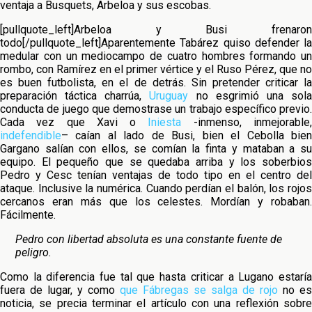
ventaja a Busquets, Arbeloa y sus escobas.
[pullquote_left]Arbeloa y Busi frenaron
todo[/pullquote_left]Aparentemente Tabárez quiso defender la
medular con un mediocampo de cuatro hombres formando un
rombo, con Ramírez en el primer vértice y el Ruso Pérez, que no
es buen futbolista, en el de detrás. Sin pretender criticar la
preparación táctica charrúa,
Uruguay
no esgrimió una sol
conducta de juego que demostrase un trabajo específico previo.
Cada vez que Xavi o
Iniesta
-inmenso, inmejorable
indefendible
– caían al lado de Busi, bien el Cebolla bien
Gargano salían con ellos, se comían la finta y mataban a su
equipo. El pequeño que se quedaba arriba y los soberbios
Pedro y Cesc tenían ventajas de todo tipo en el centro del
ataque. Inclusive la numérica. Cuando perdían el balón, los rojos
cercanos eran más que los celestes. Mordían y robaban.
Fácilmente.
Pedro con libertad absoluta es una constante fuente de
peligro.
Como la diferencia fue tal que hasta criticar a Lugano estaría
fuera de lugar, y como
que Fábregas se salga de rojo
no es
noticia, se precia terminar el artículo con una reflexión sobre