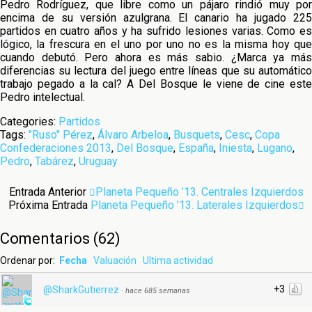
Pedro Rodríguez, que libre como un pájaro rindió muy por
encima de su versión azulgrana. El canario ha jugado 225
partidos en cuatro años y ha sufrido lesiones varias. Como es
lógico, la frescura en el uno por uno no es la misma hoy que
cuando debutó. Pero ahora es más sabio. ¿Marca ya más
diferencias su lectura del juego entre líneas que su automático
trabajo pegado a la cal? A Del Bosque le viene de cine este
Pedro intelectual.
Categories:
Partidos
Tags:
"Ruso" Pérez
,
Álvaro Arbeloa
,
Busquets
,
Cesc
,
Copa
Confederaciones 2013
,
Del Bosque
,
España
,
Iniesta
,
Lugano
,
Pedro
,
Tabárez
,
Uruguay
Entrada Anterior
Planeta Pequeño ’13. Centrales Izquierdos
Próxima Entrada
Planeta Pequeño ’13. Laterales Izquierdos
Comentarios
(
62
)
Ordenar por:
Fecha
Valuación
Ultima actividad
+3
@SharkGutierrez
·
hace 685 semanas