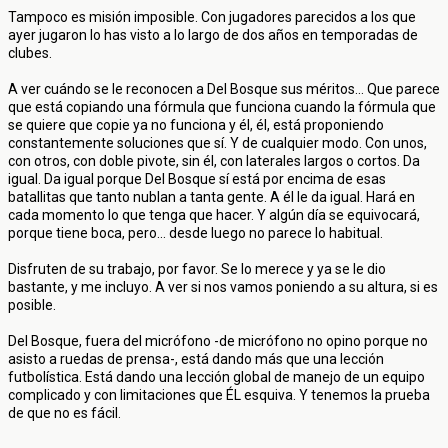
Tampoco es misión imposible. Con jugadores parecidos a los que
ayer jugaron lo has visto a lo largo de dos años en temporadas de
clubes.
A ver cuándo se le reconocen a Del Bosque sus méritos... Que parece
que está copiando una fórmula que funciona cuando la fórmula que
se quiere que copie ya no funciona y él, él, está proponiendo
constantemente soluciones que sí. Y de cualquier modo. Con unos,
con otros, con doble pivote, sin él, con laterales largos o cortos. Da
igual. Da igual porque Del Bosque sí está por encima de esas
batallitas que tanto nublan a tanta gente. A él le da igual. Hará en
cada momento lo que tenga que hacer. Y algún día se equivocará,
porque tiene boca, pero... desde luego no parece lo habitual.
Disfruten de su trabajo, por favor. Se lo merece y ya se le dio
bastante, y me incluyo. A ver si nos vamos poniendo a su altura, si es
posible.
Del Bosque, fuera del micrófono -de micrófono no opino porque no
asisto a ruedas de prensa-, está dando más que una lección
futbolística. Está dando una lección global de manejo de un equipo
complicado y con limitaciones que ÉL esquiva. Y tenemos la prueba
de que no es fácil.