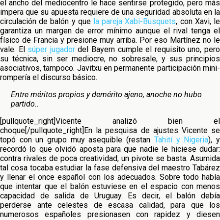
el ancho del mediocentro le hace sentirse protegido, pero más
impera que su apuesta requiere de una seguridad absoluta en la
circulación de balón y que
la pareja Xabi-Busquets
, con Xavi, l
garantiza un margen de error mínimo aunque el rival tenga el
físico de Francia y presione muy arriba. Por eso Martínez no le
vale. El
súper jugador
del Bayern cumple el requisito uno, per
su técnica, sin ser mediocre, no sobresale, y sus principios
asociativos, tampoco. Javitxu en permanente participación mini-
rompería el discurso básico.
Entre méritos propios y demérito ajeno, anoche no hubo
partido..
[pullquote_right]Vicente analizó bien el
choque[/pullquote_right]En la pesquisa de ajustes Vicente se
topó con un grupo muy asequible (restan
Tahití y Nigeria
), 
recordó lo que olvidó aposta para que nadie le hiciese dudar:
contra rivales de poca creatividad, un pivote se basta. Asumida
tal cosa tocaba estudiar la fase defensiva del maestro Tabárez
y llenar el once español con los adecuados. Sobre todo había
que intentar que el balón estuviese en el espacio con menos
capacidad de salida de Uruguay. Es decir, el balón debía
perderse ante celestes de escasa calidad, para que los
numerosos españoles presionasen con rapidez y diesen