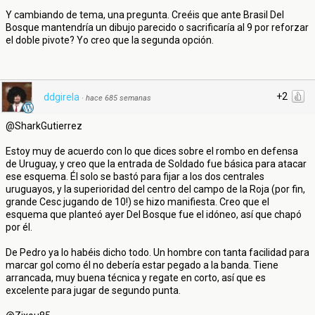
Y cambiando de tema, una pregunta. Creéis que ante Brasil Del
Bosque mantendría un dibujo parecido o sacrificaría al 9 por reforzar
el doble pivote? Yo creo que la segunda opción.
+2
ddgirela
·
hace 685 semanas
@SharkGutierrez
Estoy muy de acuerdo con lo que dices sobre el rombo en defensa
de Uruguay, y creo que la entrada de Soldado fue básica para atacar
ese esquema. Él solo se bastó para fijar a los dos centrales
uruguayos, y la superioridad del centro del campo de la Roja (por fin,
grande Cesc jugando de 10!) se hizo manifiesta. Creo que el
esquema que planteó ayer Del Bosque fue el idóneo, así que chapó
por él.
De Pedro ya lo habéis dicho todo. Un hombre con tanta facilidad para
marcar gol como él no debería estar pegado a la banda. Tiene
arrancada, muy buena técnica y regate en corto, así que es
excelente para jugar de segundo punta.