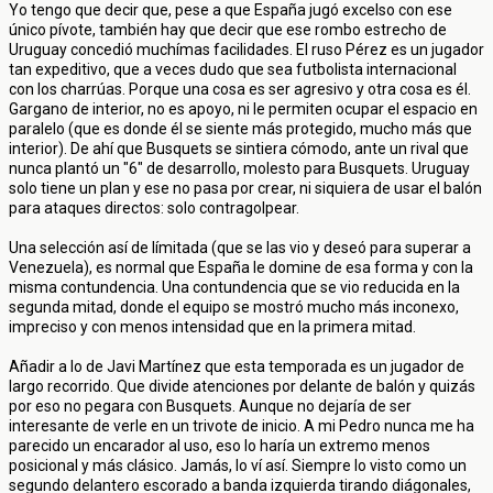
Yo tengo que decir que, pese a que España jugó excelso con ese
único pívote, también hay que decir que ese rombo estrecho de
Uruguay concedió muchímas facilidades. El ruso Pérez es un jugador
tan expeditivo, que a veces dudo que sea futbolista internacional
con los charrúas. Porque una cosa es ser agresivo y otra cosa es él.
Gargano de interior, no es apoyo, ni le permiten ocupar el espacio en
paralelo (que es donde él se siente más protegido, mucho más que
interior). De ahí que Busquets se sintiera cómodo, ante un rival que
nunca plantó un "6" de desarrollo, molesto para Busquets. Uruguay
solo tiene un plan y ese no pasa por crear, ni siquiera de usar el balón
para ataques directos: solo contragolpear.
Una selección así de límitada (que se las vio y deseó para superar a
Venezuela), es normal que España le domine de esa forma y con la
misma contundencia. Una contundencia que se vio reducida en la
segunda mitad, donde el equipo se mostró mucho más inconexo,
impreciso y con menos intensidad que en la primera mitad.
Añadir a lo de Javi Martínez que esta temporada es un jugador de
largo recorrido. Que divide atenciones por delante de balón y quizás
por eso no pegara con Busquets. Aunque no dejaría de ser
interesante de verle en un trivote de inicio. A mi Pedro nunca me ha
parecido un encarador al uso, eso lo haría un extremo menos
posicional y más clásico. Jamás, lo ví así. Siempre lo visto como un
segundo delantero escorado a banda izquierda tirando diágonales,