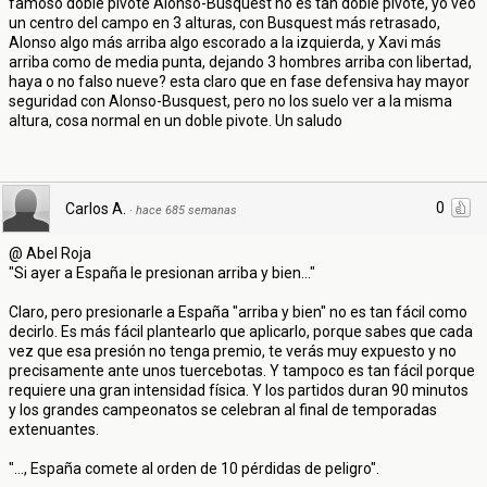
famoso doble pivote Alonso-Busquest no es tan doble pivote, yo veo
un centro del campo en 3 alturas, con Busquest más retrasado,
Alonso algo más arriba algo escorado a la izquierda, y Xavi más
arriba como de media punta, dejando 3 hombres arriba con libertad,
haya o no falso nueve? esta claro que en fase defensiva hay mayor
seguridad con Alonso-Busquest, pero no los suelo ver a la misma
altura, cosa normal en un doble pivote. Un saludo
0
Carlos A.
·
hace 685 semanas
@ Abel Roja
"Si ayer a España le presionan arriba y bien..."
Claro, pero presionarle a España "arriba y bien" no es tan fácil como
decirlo. Es más fácil plantearlo que aplicarlo, porque sabes que cada
vez que esa presión no tenga premio, te verás muy expuesto y no
precisamente ante unos tuercebotas. Y tampoco es tan fácil porque
requiere una gran intensidad física. Y los partidos duran 90 minutos
y los grandes campeonatos se celebran al final de temporadas
extenuantes.
"..., España comete al orden de 10 pérdidas de peligro".