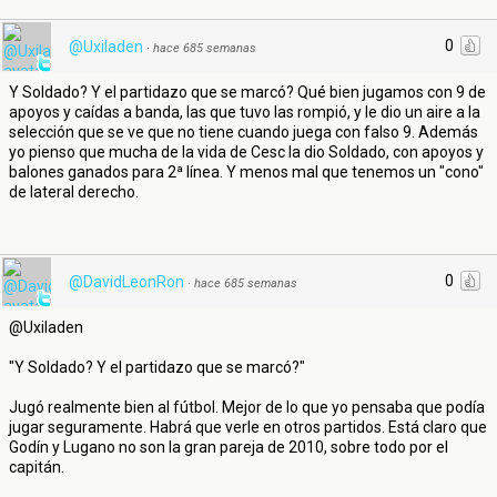
0
@Uxiladen
·
hace 685 semanas
Y Soldado? Y el partidazo que se marcó? Qué bien jugamos con 9 de
apoyos y caídas a banda, las que tuvo las rompió, y le dio un aire a la
selección que se ve que no tiene cuando juega con falso 9. Además
yo pienso que mucha de la vida de Cesc la dio Soldado, con apoyos y
balones ganados para 2ª línea. Y menos mal que tenemos un "cono"
de lateral derecho.
0
@DavidLeonRon
·
hace 685 semanas
@Uxiladen
"Y Soldado? Y el partidazo que se marcó?"
Jugó realmente bien al fútbol. Mejor de lo que yo pensaba que podía
jugar seguramente. Habrá que verle en otros partidos. Está claro que
Godín y Lugano no son la gran pareja de 2010, sobre todo por el
capitán.