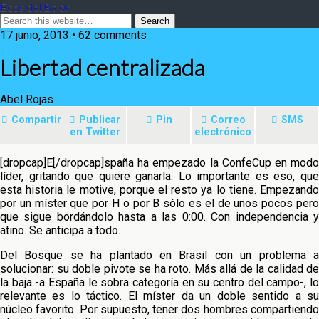
Ecos del Balón
17 junio, 2013 • 62 comments
Libertad centralizada
Abel Rojas
Compartir
Publicar
Pin
Correo
SMS
en Twitter
electrónico
[dropcap]E[/dropcap]spaña ha empezado la ConfeCup en modo
líder, gritando que quiere ganarla. Lo importante es eso, que
esta historia le motive, porque el resto ya lo tiene. Empezando
por un míster que por H o por B sólo es el de unos pocos pero
que sigue bordándolo
hasta a las 0:00. Con independencia 
atino. Se anticipa a todo.
Del Bosque se ha plantado en Brasil con un problema a
solucionar: su doble pivote se ha roto. Más allá de la calidad de
la baja -a España le sobra categoría en su centro del campo-, lo
relevante es lo táctico. El míster da un doble sentido a su
núcleo favorito. Por supuesto, tener dos hombres compartiendo