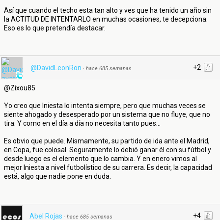
Así que cuando el techo esta tan alto y ves que ha tenido un año sin
la ACTITUD DE INTENTARLO en muchas ocasiones, te decepciona.
Eso es lo que pretendía destacar.
+2
@DavidLeonRon
·
hace 685 semanas
@Zixou85
Yo creo que Iniesta lo intenta siempre, pero que muchas veces se
siente ahogado y desesperado por un sistema que no fluye, que no
tira. Y como en el día a día no necesita tanto pues...
Es obvio que puede. Mismamente, su partido de ida ante el Madrid,
en Copa, fue colosal. Seguramente lo debió ganar él con su fútbol y
desde luego es el elemento que lo cambia. Y en enero vimos al
mejor Iniesta a nivel futbolístico de su carrera. Es decir, la capacidad
está, algo que nadie pone en duda.
+4
Abel Rojas
·
hace 685 semanas