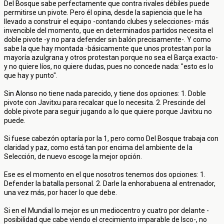
Del Bosque sabe perfectamente que contra rivales débiles puede
permitirse un pivote. Pero él opina, desde la sapiencia que le ha
llevado a construir el equipo -contando clubes y selecciones- más
invencible del momento, que en determinados partidos necesita el
doble pivote -y no para defender sin balón precisamente-. Y como
sabe la que hay montada -básicamente que unos protestan por la
mayoría azulgrana y otros protestan porque no sea el Barça exacto-
y no quiere líos, no quiere dudas, pues no concede nada: "esto es lo
que hay y punto".
Sin Alonso no tiene nada parecido, y tiene dos opciones: 1. Doble
pivote con Javitxu para recalcar que lo necesita. 2. Prescinde del
doble pivote para seguir jugando a lo que quiere porque Javitxu no
puede.
Si fuese cabezón optaría por la 1, pero como Del Bosque trabaja con
claridad y paz, como está tan por encima del ambiente de la
Selección, de nuevo escoge la mejor opción.
Ese es el momento en el que nosotros tenemos dos opciones: 1.
Defender la batalla personal. 2. Darle la enhorabuena al entrenador,
una vez más, por hacer lo que debe.
Si en el Mundial lo mejor es un mediocentro y cuatro por delante -
posibilidad que cabe viendo el crecimiento imparable de Isco-, no