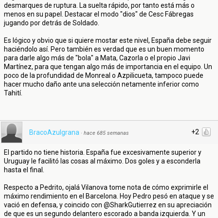
desmarques de ruptura. La suelta rápido, por tanto está más o
menos en su papel. Destacar el modo "dios" de Cesc Fábregas
jugando por detrás de Soldado.
Es lógico y obvio que si quiere mostar este nivel, España debe seguir
haciéndolo así. Pero también es verdad que es un buen momento
para darle algo más de "bola" a Mata, Cazorla o el propio Javi
Martínez, para que tengan algo más de importancia en el equipo. Un
poco de la profundidad de Monreal o Azpilicueta, tampoco puede
hacer mucho daño ante una selección netamente inferior como
Tahití.
+2
BracoAzulgrana
·
hace 685 semanas
El partido no tiene historia. España fue excesivamente superior y
Uruguay le facilitó las cosas al máximo. Dos goles y a esconderla
hasta el final.
Respecto a Pedrito, ojalá Vilanova tome nota de cómo exprimirle el
máximo rendimiento en el Barcelona. Hoy Pedro pesó en ataque y se
vació en defensa, y coincido con @SharkGutierrez en su apreciación
de que es un segundo delantero escorado a banda izquierda. Y un