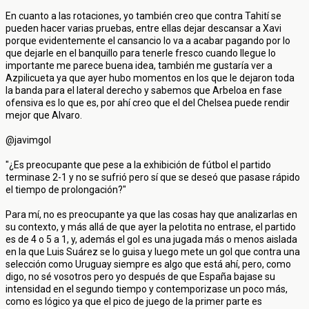
En cuanto a las rotaciones, yo también creo que contra Tahití se
pueden hacer varias pruebas, entre ellas dejar descansar a Xavi
porque evidentemente el cansancio lo va a acabar pagando por lo
que dejarle en el banquillo para tenerle fresco cuando llegue lo
importante me parece buena idea, también me gustaría ver a
Azpilicueta ya que ayer hubo momentos en los que le dejaron toda
la banda para el lateral derecho y sabemos que Arbeloa en fase
ofensiva es lo que es, por ahí creo que el del Chelsea puede rendir
mejor que Alvaro.
@javimgol
"¿Es preocupante que pese a la exhibición de fútbol el partido
terminase 2-1 y no se sufrió pero sí que se deseó que pasase rápido
el tiempo de prolongación?"
Para mí, no es preocupante ya que las cosas hay que analizarlas en
su contexto, y más allá de que ayer la pelotita no entrase, el partido
es de 4 o 5 a 1, y, además el gol es una jugada más o menos aislada
en la que Luis Suárez se lo guisa y luego mete un gol que contra una
selección como Uruguay siempre es algo que está ahí, pero, como
digo, no sé vosotros pero yo después de que España bajase su
intensidad en el segundo tiempo y contemporizase un poco más,
como es lógico ya que el pico de juego de la primer parte es