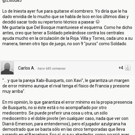
@Zixou85
Lo de Iniesta ayer fue para quitarse el sombrero. Yo diría que le ha
dado envidia de lo mucho que se habla de Isco en los últimos días y
decidió sacar todo su repertorio técnico a pasear
Me gustaría que Del Bosque mantuviese el esquema. Como he dicho
antes, creo que tener a Soldado peleándose contra los centrales
ayuda mucho en la circulación de la Roja. Villa y Torres, cada uno a su
manera, tienen otro tipo de juego, no son 9 "puros" como Soldado.
+4
Carlos A.
·
hace 685 semanas
"... y que la pareja Xabi-Busquets, con Xavi", le garantiza un margen
de error mínimo aunque el rival tenga el físico de Francia y presione
muy arriba".
En mi opinión, lo que garantiza el error mínimo es la propia presencia
de Busquets, no si éste está o no acompañado por otro
mediocentro. Se puede preferir una cosa u otra, un sólo
mediocentro o el doble pivote (en cualquier caso, nada que ver con
Diarrá-Emerson, para entendernos), pero el jugador azulgrana ha
demostrado que se basta sólo en las cinco temporadas que lleva
jugando en el Barcelona. Eso sí, si a su alrededor, como ocurrió ayer,