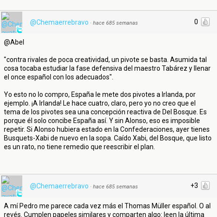
0
@Chemaerrebravo
·
hace 685 semanas
@Abel
"contra rivales de poca creatividad, un pivote se basta. Asumida tal
cosa tocaba estudiar la fase defensiva del maestro Tabárez y llenar
el once español con los adecuados".
Yo esto no lo compro, España le mete dos pivotes a Irlanda, por
ejemplo. ¡A Irlanda! Le hace cuatro, claro, pero yo no creo que el
tema de los pivotes sea una concepción reactiva de Del Bosque. Es
porque él solo concibe España así. Y sin Alonso, eso es imposible
repetir. Si Alonso hubiera estado en la Confederaciones, ayer tienes
Busquets-Xabi de nuevo en la sopa. Caído Xabi, del Bosque, que listo
es un rato, no tiene remedio que reescribir el plan.
+3
@Chemaerrebravo
·
hace 685 semanas
A mí Pedro me parece cada vez más el Thomas Müller español. O al
revés. Cumplen papeles similares y comparten algo: leen la última