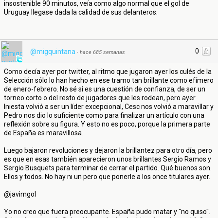
insostenible 90 minutos, veía como algo normal que el gol de
Uruguay llegase dada la calidad de sus delanteros.
0
@migquintana
·
hace 685 semanas
Como decía ayer por twitter, al ritmo que jugaron ayer los culés de la
Selección sólo lo han hecho en ese tramo tan brillante como efímero
de enero-febrero. No sé si es una cuestión de confianza, de ser un
torneo corto o del resto de jugadores que les rodean, pero ayer
Iniesta volvió a ser un líder excepcional, Cesc nos volvió a maravillar y
Pedro nos dio lo suficiente como para finalizar un artículo con una
reflexión sobre su figura. Y esto no es poco, porque la primera parte
de España es maravillosa.
Luego bajaron revoluciones y dejaron la brillantez para otro día, pero
es que en esas también aparecieron unos brillantes Sergio Ramos y
Sergio Busquets para terminar de cerrar el partido. Qué buenos son.
Ellos y todos. No hay ni un pero que ponerle a los once titulares ayer.
@javimgol
Yo no creo que fuera preocupante. España pudo matar y ''no quiso''.