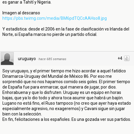
es ganar a Tahití y Nigeria.
Imagen al descanso
https://pbs.twimg.com/media/BM6pdTQCcAAHso8.jpg
Y estadística: desde el 2006 en la fase de clasificación vs Irlanda del
Norte, si España marca no pierde un partido oficial.
+4
uruguayo
·
hace 685 semanas
Soy uruguayo, y el primer tiempo me hizo acordar a aquel fatídico
Dinamarca-Uruguay del Mundial de México 86. Por eso me
sorprendió que no nos hayamos comido seis goles. El primer tiempo
de España fue para enmarcar, qué manera de jugar, por dios.
Enhorabuena y que lo disfruten. Uruguay es un equipo en horas
bajas, que ya lo dio todo y ahora toca asumir que habrá un bajón.
Lugano no está fino, el Ruso tampoco (no creo que ayer haya estado
especialmente agresivo, no exageremos) y Cavani sigue sin jugar
bien con la selección.
En fin, felicitaciones a los españoles. Es una gozada ver sus partidos.