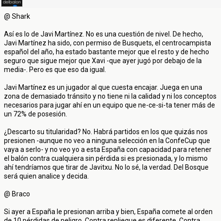
@ Shark
Así es lo de Javi Martínez. No es una cuestión de nivel. De hecho,
Javi Martínez ha sido, con permiso de Busquets, el centrocampista
español del año, ha estado bastante mejor que el resto y de hecho
seguro que sigue mejor que Xavi -que ayer jugó por debajo de la
media-. Pero es que eso da igual.
Javi Martínez es un jugador al que cuesta encajar. Juega en una
zona de demasiado tránsito y no tiene ni la calidad y ni los conceptos
necesarios para jugar ahí en un equipo que ne-ce-si-ta tener más de
un 72% de posesión.
¿Descarto su titularidad? No. Habrá partidos en los que quizás nos
presionen -aunque no veo a ninguna selección en la ConfeCup que
vaya a serlo- y no veo yo a esta España con capacidad para retener
el balón contra cualquiera sin pérdida si es presionada, y lo mismo
ahí tendríamos que tirar de Javitxu. No lo sé, la verdad. Del Bosque
será quien analice y decida.
@ Braco
Si ayer a España le presionan arriba y bien, España comete al orden
de 10 pérdidas de peligro. Contra repliegue es diferente. Contra