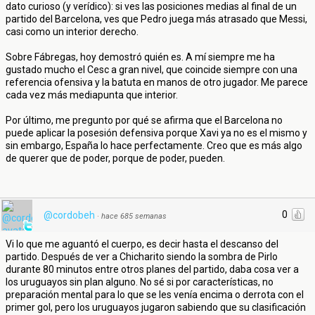
dato curioso (y verídico): si ves las posiciones medias al final de un
partido del Barcelona, ves que Pedro juega más atrasado que Messi,
casi como un interior derecho.
Sobre Fábregas, hoy demostró quién es. A mí siempre me ha
gustado mucho el Cesc a gran nivel, que coincide siempre con una
referencia ofensiva y la batuta en manos de otro jugador. Me parece
cada vez más mediapunta que interior.
Por último, me pregunto por qué se afirma que el Barcelona no
puede aplicar la posesión defensiva porque Xavi ya no es el mismo y
sin embargo, España lo hace perfectamente. Creo que es más algo
de querer que de poder, porque de poder, pueden.
0
@cordobeh
·
hace 685 semanas
Vi lo que me aguantó el cuerpo, es decir hasta el descanso del
partido. Después de ver a Chicharito siendo la sombra de Pirlo
durante 80 minutos entre otros planes del partido, daba cosa ver a
los uruguayos sin plan alguno. No sé si por características, no
preparación mental para lo que se les venía encima o derrota con el
primer gol, pero los uruguayos jugaron sabiendo que su clasificación