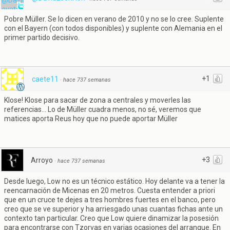
Pobre Müller. Se lo dicen en verano de 2010 y no se lo cree. Suplente
con el Bayern (con todos disponibles) y suplente con Alemania en el
primer partido decisivo.
+1
caete11
·
hace 737 semanas
Klose! Klose para sacar de zona a centrales y moverles las
referencias... Lo de Müller cuadra menos, no sé, veremos que
matices aporta Reus hoy que no puede aportar Müller
+3
Arroyo
·
hace 737 semanas
Desde luego, Low no es un técnico estático. Hoy delante va a tener la
reencarnación de Micenas en 20 metros. Cuesta entender a priori
que en un cruce te dejes a tres hombres fuertes en el banco, pero
creo que se ve superior y ha arriesgado unas cuantas fichas ante un
contexto tan particular. Creo que Low quiere dinamizar la posesión
para encontrarse con Tzorvas en varias ocasiones del arranque. En