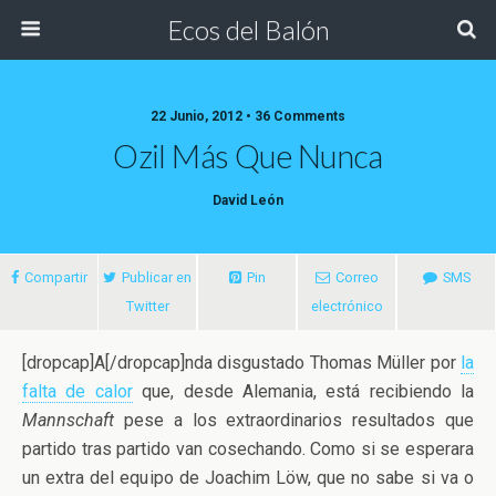
Ecos del Balón
22 Junio, 2012 • 36 Comments
Ozil Más Que Nunca
David León
Compartir
Publicar en
Pin
Correo
SMS
Twitter
electrónico
[dropcap]A[/dropcap]nda disgustado Thomas Müller por
la
falta de calor
que, desde Alemania, está recibiendo la
Mannschaft
pese a los extraordinarios resultados que
partido tras partido van cosechando.
Como si se esperara
un extra del equipo de Joachim Löw, que no sabe si va o