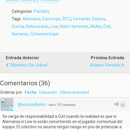
Categories:
Partidos
Tags:
Alemania
,
Eurocopa 2012
,
Fernando Santos
,
Grecia
,
Katsouranis
,
Löw
,
Mats Hummels
,
Müller
,
Özil
,
Samaras
,
Schweinsteiger
Entrada Anterior
Próxima Entrada
"Misterios De Lisboa"
Ataque Ronaldo
Comentarios
(
36
)
Ordenar por:
Fecha
Valuación
Ultima actividad
+3
@ecosdelbalon
·
hace 737 semanas
Se carga de responsabilidad a Özil cuando la realidad es que ni
Alemania ni Löw le están convirtiendo en el jugador contextual del
equipo. El colectivo no asume ningún riesgo en pos de potenciar a