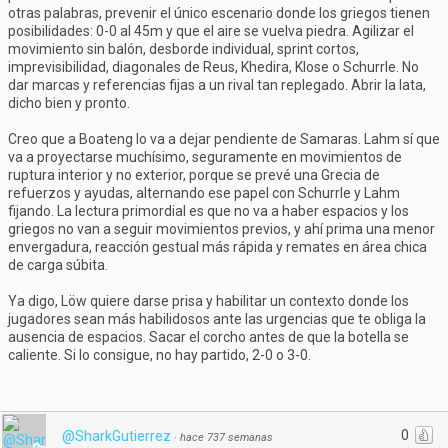
otras palabras, prevenir el único escenario donde los griegos tienen
posibilidades: 0-0 al 45m y que el aire se vuelva piedra. Agilizar el
movimiento sin balón, desborde individual, sprint cortos,
imprevisibilidad, diagonales de Reus, Khedira, Klose o Schurrle. No
dar marcas y referencias fijas a un rival tan replegado. Abrir la lata,
dicho bien y pronto.
Creo que a Boateng lo va a dejar pendiente de Samaras. Lahm sí que
va a proyectarse muchísimo, seguramente en movimientos de
ruptura interior y no exterior, porque se prevé una Grecia de
refuerzos y ayudas, alternando ese papel con Schurrle y Lahm
fijando. La lectura primordial es que no va a haber espacios y los
griegos no van a seguir movimientos previos, y ahí prima una menor
envergadura, reacción gestual más rápida y remates en área chica
de carga súbita.
Ya digo, Löw quiere darse prisa y habilitar un contexto donde los
jugadores sean más habilidosos ante las urgencias que te obliga la
ausencia de espacios. Sacar el corcho antes de que la botella se
caliente. Si lo consigue, no hay partido, 2-0 o 3-0.
0
@SharkGutierrez
·
hace 737 semanas