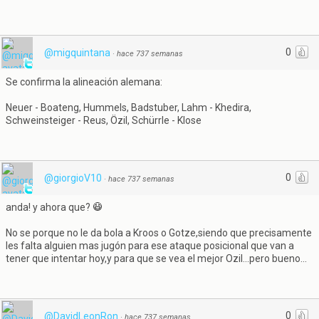
0
@migquintana
·
hace 737 semanas
Se confirma la alineación alemana:
Neuer - Boateng, Hummels, Badstuber, Lahm - Khedira,
Schweinsteiger - Reus, Özil, Schürrle - Klose
0
@giorgioV10
·
hace 737 semanas
anda! y ahora que?
No se porque no le da bola a Kroos o Gotze,siendo que precisamente
les falta alguien mas jugón para ese ataque posicional que van a
tener que intentar hoy,y para que se vea el mejor Ozil...pero bueno...
0
@DavidLeonRon
·
hace 737 semanas