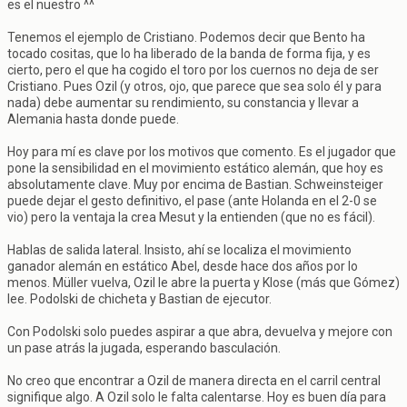
es el nuestro ^^
Tenemos el ejemplo de Cristiano. Podemos decir que Bento ha
tocado cositas, que lo ha liberado de la banda de forma fija, y es
cierto, pero el que ha cogido el toro por los cuernos no deja de ser
Cristiano. Pues Ozil (y otros, ojo, que parece que sea solo él y para
nada) debe aumentar su rendimiento, su constancia y llevar a
Alemania hasta donde puede.
Hoy para mí es clave por los motivos que comento. Es el jugador que
pone la sensibilidad en el movimiento estático alemán, que hoy es
absolutamente clave. Muy por encima de Bastian. Schweinsteiger
puede dejar el gesto definitivo, el pase (ante Holanda en el 2-0 se
vio) pero la ventaja la crea Mesut y la entienden (que no es fácil).
Hablas de salida lateral. Insisto, ahí se localiza el movimiento
ganador alemán en estático Abel, desde hace dos años por lo
menos. Müller vuelva, Ozil le abre la puerta y Klose (más que Gómez)
lee. Podolski de chicheta y Bastian de ejecutor.
Con Podolski solo puedes aspirar a que abra, devuelva y mejore con
un pase atrás la jugada, esperando basculación.
No creo que encontrar a Ozil de manera directa en el carril central
signifique algo. A Ozil solo le falta calentarse. Hoy es buen día para