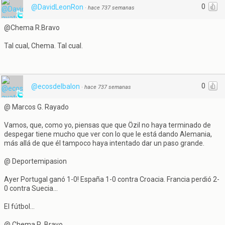
0
@DavidLeonRon
·
hace 737 semanas
@Chema R.Bravo
Tal cual, Chema. Tal cual.
0
@ecosdelbalon
·
hace 737 semanas
@ Marcos G. Rayado
Vamos, que, como yo, piensas que que Özil no haya terminado de
despegar tiene mucho que ver con lo que le está dando Alemania,
más allá de que él tampoco haya intentado dar un paso grande.
@ Deportemipasion
Ayer Portugal ganó 1-0! España 1-0 contra Croacia. Francia perdió 2-
0 contra Suecia...
El fútbol...
@ Chema R. Bravo