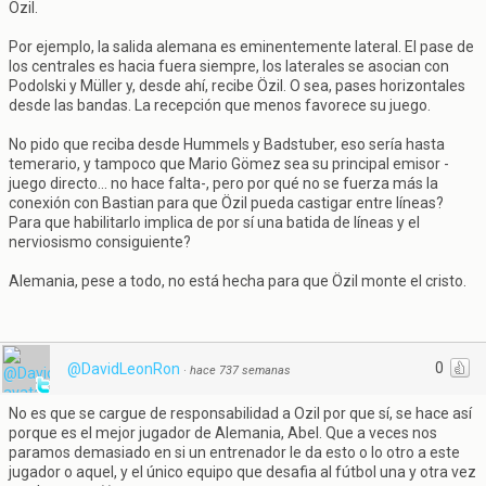
Özil.
Por ejemplo, la salida alemana es eminentemente lateral. El pase de
los centrales es hacia fuera siempre, los laterales se asocian con
Podolski y Müller y, desde ahí, recibe Özil. O sea, pases horizontales
desde las bandas. La recepción que menos favorece su juego.
No pido que reciba desde Hummels y Badstuber, eso sería hasta
temerario, y tampoco que Mario Gömez sea su principal emisor -
juego directo... no hace falta-, pero por qué no se fuerza más la
conexión con Bastian para que Özil pueda castigar entre líneas?
Para que habilitarlo implica de por sí una batida de líneas y el
nerviosismo consiguiente?
Alemania, pese a todo, no está hecha para que Özil monte el cristo.
0
@DavidLeonRon
·
hace 737 semanas
No es que se cargue de responsabilidad a Ozil por que sí, se hace así
porque es el mejor jugador de Alemania, Abel. Que a veces nos
paramos demasiado en si un entrenador le da esto o lo otro a este
jugador o aquel, y el único equipo que desafia al fútbol una y otra vez