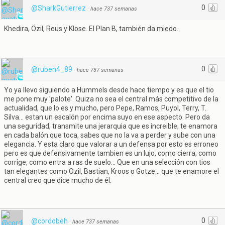
0
@SharkGutierrez
·
hace 737 semanas
Khedira, Özil, Reus y Klose. El Plan B, también da miedo.
0
@ruben4_89
·
hace 737 semanas
Yo ya llevo siguiendo a Hummels desde hace tiempo y es que el tio
me pone muy 'palote'. Quiza no sea el central más competitivo de la
actualidad, que lo es y mucho, pero Pepe, Ramos, Puyol, Terry, T.
Silva... estan un escalón por encima suyo en ese aspecto. Pero da
una seguridad, transmite una jerarquia que es increible, te enamora
en cada balón que toca, sabes que no la va a perder y sube con una
elegancia. Y esta claro que valorar a un defensa por esto es erroneo
pero es que defensivamente tambien es un lujo, como cierra, como
corrige, como entra a ras de suelo... Que en una selección con tios
tan elegantes como Ozil, Bastian, Kroos o Gotze... que te enamore el
central creo que dice mucho de él.
0
@cordobeh
·
hace 737 semanas