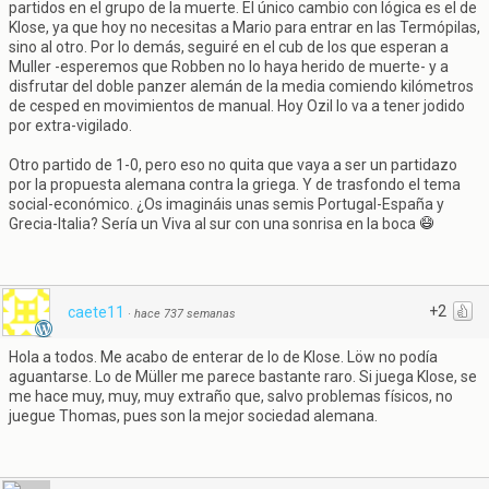
partidos en el grupo de la muerte. El único cambio con lógica es el de
Klose, ya que hoy no necesitas a Mario para entrar en las Termópilas,
sino al otro. Por lo demás, seguiré en el cub de los que esperan a
Muller -esperemos que Robben no lo haya herido de muerte- y a
disfrutar del doble panzer alemán de la media comiendo kilómetros
de cesped en movimientos de manual. Hoy Ozil lo va a tener jodido
por extra-vigilado.
Otro partido de 1-0, pero eso no quita que vaya a ser un partidazo
por la propuesta alemana contra la griega. Y de trasfondo el tema
social-económico. ¿Os imagináis unas semis Portugal-España y
Grecia-Italia? Sería un Viva al sur con una sonrisa en la boca
+2
caete11
·
hace 737 semanas
Hola a todos. Me acabo de enterar de lo de Klose. Löw no podía
aguantarse. Lo de Müller me parece bastante raro. Si juega Klose, se
me hace muy, muy, muy extraño que, salvo problemas físicos, no
juegue Thomas, pues son la mejor sociedad alemana.