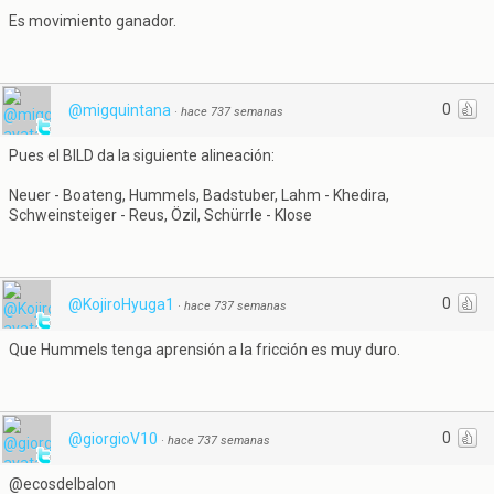
Es movimiento ganador.
0
@migquintana
·
hace 737 semanas
Pues el BILD da la siguiente alineación:
Neuer - Boateng, Hummels, Badstuber, Lahm - Khedira,
Schweinsteiger - Reus, Özil, Schürrle - Klose
0
@KojiroHyuga1
·
hace 737 semanas
Que Hummels tenga aprensión a la fricción es muy duro.
0
@giorgioV10
·
hace 737 semanas
@ecosdelbalon