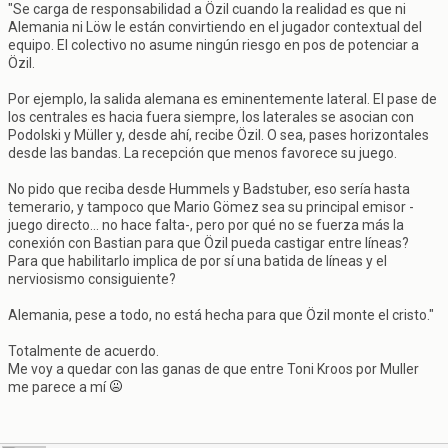
"Se carga de responsabilidad a Özil cuando la realidad es que ni
Alemania ni Löw le están convirtiendo en el jugador contextual del
equipo. El colectivo no asume ningún riesgo en pos de potenciar a
Özil.
Por ejemplo, la salida alemana es eminentemente lateral. El pase de
los centrales es hacia fuera siempre, los laterales se asocian con
Podolski y Müller y, desde ahí, recibe Özil. O sea, pases horizontales
desde las bandas. La recepción que menos favorece su juego.
No pido que reciba desde Hummels y Badstuber, eso sería hasta
temerario, y tampoco que Mario Gömez sea su principal emisor -
juego directo... no hace falta-, pero por qué no se fuerza más la
conexión con Bastian para que Özil pueda castigar entre líneas?
Para que habilitarlo implica de por sí una batida de líneas y el
nerviosismo consiguiente?
Alemania, pese a todo, no está hecha para que Özil monte el cristo."
Totalmente de acuerdo.
Me voy a quedar con las ganas de que entre Toni Kroos por Muller
me parece a mí