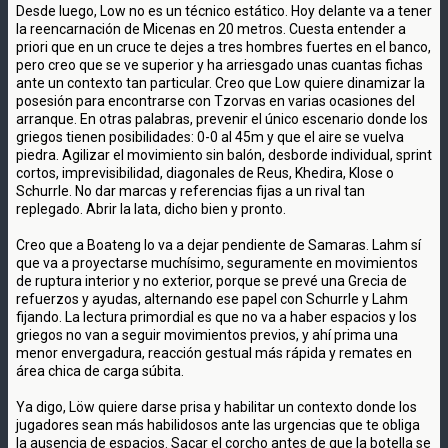
Desde luego, Low no es un técnico estático. Hoy delante va a tener
la reencarnación de Micenas en 20 metros. Cuesta entender a
priori que en un cruce te dejes a tres hombres fuertes en el banco,
pero creo que se ve superior y ha arriesgado unas cuantas fichas
ante un contexto tan particular. Creo que Low quiere dinamizar la
posesión para encontrarse con Tzorvas en varias ocasiones del
arranque. En otras palabras, prevenir el único escenario donde los
griegos tienen posibilidades: 0-0 al 45m y que el aire se vuelva
piedra. Agilizar el movimiento sin balón, desborde individual, sprint
cortos, imprevisibilidad, diagonales de Reus, Khedira, Klose o
Schurrle. No dar marcas y referencias fijas a un rival tan
replegado. Abrir la lata, dicho bien y pronto.
Creo que a Boateng lo va a dejar pendiente de Samaras. Lahm sí
que va a proyectarse muchísimo, seguramente en movimientos
de ruptura interior y no exterior, porque se prevé una Grecia de
refuerzos y ayudas, alternando ese papel con Schurrle y Lahm
fijando. La lectura primordial es que no va a haber espacios y los
griegos no van a seguir movimientos previos, y ahí prima una
menor envergadura, reacción gestual más rápida y remates en
área chica de carga súbita.
Ya digo, Löw quiere darse prisa y habilitar un contexto donde los
jugadores sean más habilidosos ante las urgencias que te obliga
la ausencia de espacios. Sacar el corcho antes de que la botella se