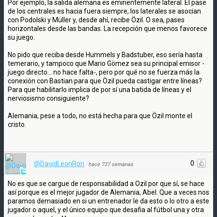
Por ejemplo, la salida alemana es eminentemente lateral. El pase
de los centrales es hacia fuera siempre, los laterales se asocian
con Podolski y Müller y, desde ahí, recibe Özil. O sea, pases
horizontales desde las bandas. La recepción que menos favorece
su juego.
No pido que reciba desde Hummels y Badstuber, eso sería hasta
temerario, y tampoco que Mario Gömez sea su principal emisor -
juego directo... no hace falta-, pero por qué no se fuerza más la
conexión con Bastian para que Özil pueda castigar entre líneas?
Para que habilitarlo implica de por sí una batida de líneas y el
nerviosismo consiguiente?
Alemania, pese a todo, no está hecha para que Özil monte el
cristo.
0
@DavidLeonRon
·
hace 737 semanas
No es que se cargue de responsabilidad a Ozil por que sí, se hace
así porque es el mejor jugador de Alemania, Abel. Que a veces nos
paramos demasiado en si un entrenador le da esto o lo otro a este
jugador o aquel, y el único equipo que desafia al fútbol una y otra