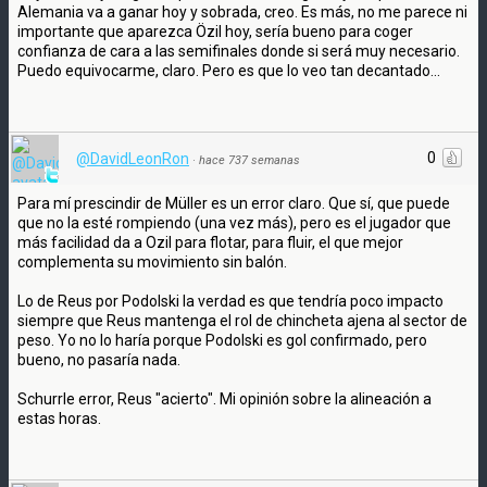
Alemania va a ganar hoy y sobrada, creo. Es más, no me parece ni
importante que aparezca Özil hoy, sería bueno para coger
confianza de cara a las semifinales donde si será muy necesario.
Puedo equivocarme, claro. Pero es que lo veo tan decantado...
0
@DavidLeonRon
·
hace 737 semanas
Para mí prescindir de Müller es un error claro. Que sí, que puede
que no la esté rompiendo (una vez más), pero es el jugador que
más facilidad da a Ozil para flotar, para fluir, el que mejor
complementa su movimiento sin balón.
Lo de Reus por Podolski la verdad es que tendría poco impacto
siempre que Reus mantenga el rol de chincheta ajena al sector de
peso. Yo no lo haría porque Podolski es gol confirmado, pero
bueno, no pasaría nada.
Schurrle error, Reus "acierto". Mi opinión sobre la alineación a
estas horas.