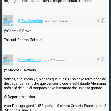
no juegue Thomas, pues son la mejor sociedad alemana.
0
@DavidLeonRon
·
hace 737 semanas
@Chema R.Bravo
Tal cual, Chema. Tal cual.
0
@ecosdelbalon
·
hace 737 semanas
@ Marcos G. Rayado
Vamos, que, como yo, piensas que que Özil no haya terminado de
despegar tiene mucho que ver con lo que le está dando Alemania,
más allá de que él tampoco haya intentado dar un paso grande.
@ Deportemipasion
Ayer Portugal ganó 1-0! España 1-0 contra Croacia. Francia perdió
2-0 contra Suecia...