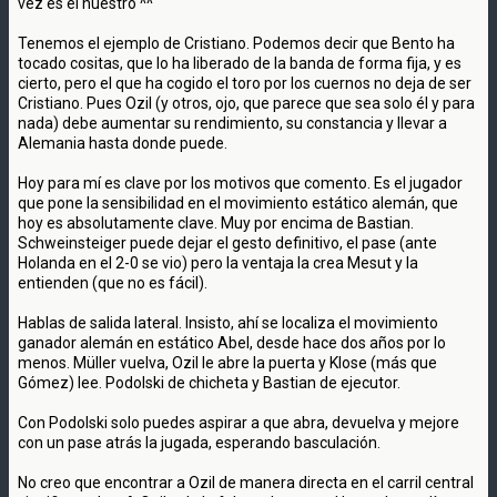
vez es el nuestro ^^
Tenemos el ejemplo de Cristiano. Podemos decir que Bento ha
tocado cositas, que lo ha liberado de la banda de forma fija, y es
cierto, pero el que ha cogido el toro por los cuernos no deja de ser
Cristiano. Pues Ozil (y otros, ojo, que parece que sea solo él y para
nada) debe aumentar su rendimiento, su constancia y llevar a
Alemania hasta donde puede.
Hoy para mí es clave por los motivos que comento. Es el jugador
que pone la sensibilidad en el movimiento estático alemán, que
hoy es absolutamente clave. Muy por encima de Bastian.
Schweinsteiger puede dejar el gesto definitivo, el pase (ante
Holanda en el 2-0 se vio) pero la ventaja la crea Mesut y la
entienden (que no es fácil).
Hablas de salida lateral. Insisto, ahí se localiza el movimiento
ganador alemán en estático Abel, desde hace dos años por lo
menos. Müller vuelva, Ozil le abre la puerta y Klose (más que
Gómez) lee. Podolski de chicheta y Bastian de ejecutor.
Con Podolski solo puedes aspirar a que abra, devuelva y mejore
con un pase atrás la jugada, esperando basculación.
No creo que encontrar a Ozil de manera directa en el carril central