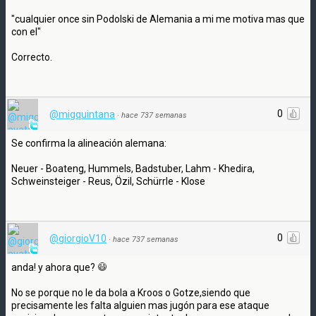
"cualquier once sin Podolski de Alemania a mi me motiva mas que
con el"
Correcto.
0
@migquintana
·
hace 737 semanas
Se confirma la alineación alemana:
Neuer - Boateng, Hummels, Badstuber, Lahm - Khedira,
Schweinsteiger - Reus, Özil, Schürrle - Klose
0
@giorgioV10
·
hace 737 semanas
anda! y ahora que?
No se porque no le da bola a Kroos o Gotze,siendo que
precisamente les falta alguien mas jugón para ese ataque