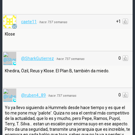
+1
caete11
·
hace 737 semanas
Klose
0
@SharkGutierrez
·
hace 737 semanas
Khedira, Özil, Reus y Klose. El Plan B, también da miedo.
0
@ruben4_89
·
hace 737 semanas
Yo ya llevo siguiendo a Hummels desde hace tiempo y es que el
tio me pone muy 'palote'. Quiza no sea el central más competitivo
de la actualidad, que lo es y mucho, pero Pepe, Ramos, Puyol,
Terry, T. Silva... estan un escalón por encima suyo en ese aspecto.
Pero da una seguridad, transmite una jerarquia que es increible, te
enamora en cada balón que toca, sabes que no la va a perder y