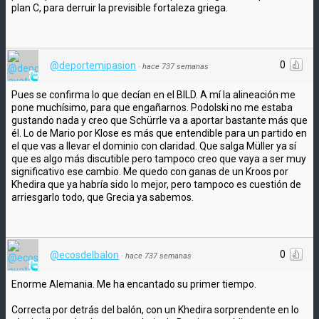
plan C, para derruir la previsible fortaleza griega.
0
@deportemipasion
·
hace 737 semanas
Pues se confirma lo que decían en el BILD. A mí la alineación me
pone muchísimo, para que engañarnos. Podolski no me estaba
gustando nada y creo que Schürrle va a aportar bastante más que
él. Lo de Mario por Klose es más que entendible para un partido en
el que vas a llevar el dominio con claridad. Que salga Müller ya sí
que es algo más discutible pero tampoco creo que vaya a ser muy
significativo ese cambio. Me quedo con ganas de un Kroos por
Khedira que ya habría sido lo mejor, pero tampoco es cuestión de
arriesgarlo todo, que Grecia ya sabemos.
0
@ecosdelbalon
·
hace 737 semanas
Enorme Alemania. Me ha encantado su primer tiempo.
Correcta por detrás del balón, con un Khedira sorprendente en lo