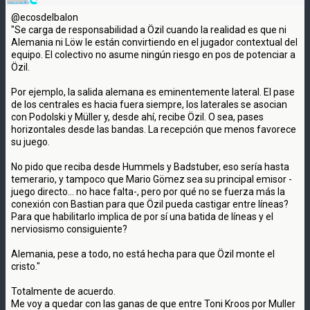
@ecosdelbalon
"Se carga de responsabilidad a Özil cuando la realidad es que ni
Alemania ni Löw le están convirtiendo en el jugador contextual del
equipo. El colectivo no asume ningún riesgo en pos de potenciar a
Özil.
Por ejemplo, la salida alemana es eminentemente lateral. El pase
de los centrales es hacia fuera siempre, los laterales se asocian
con Podolski y Müller y, desde ahí, recibe Özil. O sea, pases
horizontales desde las bandas. La recepción que menos favorece
su juego.
No pido que reciba desde Hummels y Badstuber, eso sería hasta
temerario, y tampoco que Mario Gömez sea su principal emisor -
juego directo... no hace falta-, pero por qué no se fuerza más la
conexión con Bastian para que Özil pueda castigar entre líneas?
Para que habilitarlo implica de por sí una batida de líneas y el
nerviosismo consiguiente?
Alemania, pese a todo, no está hecha para que Özil monte el
cristo."
Totalmente de acuerdo.
Me voy a quedar con las ganas de que entre Toni Kroos por Muller