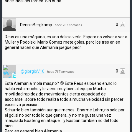
once ideal del torneo. Sin duda.
0
DennisBergkamp
·
hace 737 semanas
Reus es una máquina, es una delicia verlo. Espero no volver a ver a
Muller y Podolski. Mario Gómez mete goles, pero los tres en en
general hacen que Alemania juegue peor.
0
@giorgioV10
·
hace 737 semanas
Esta Alemania mola mas,no?
Este Reus es bueno eh,no lo
había visto mucho y le viene muy bien al equipo.Mucha
movilidad,rapidez de movimientos,cierta capacidad de
asociarse...sobre todo realiza todo a mucha velocidad sin perder
excesiva precisión...
Schurrle bien también,aunque menos...Enorme Lahm,no solo por
el gol,si no por todo lo que genera...y no me gusta una vez
mas,nada Boateng en ataque....y Bastian también no del todo
bien...
Pero en general bien Alemania.