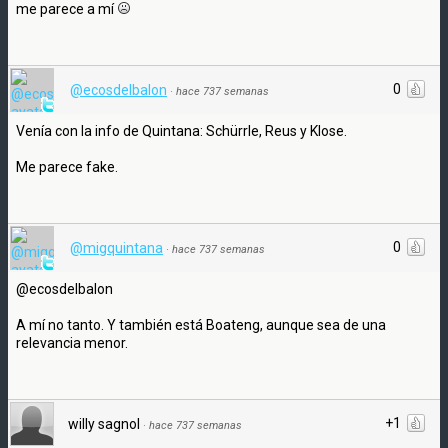
me parece a mí
0
@ecosdelbalon
·
hace 737 semanas
Venía con la info de Quintana: Schürrle, Reus y Klose.
Me parece fake.
0
@migquintana
·
hace 737 semanas
@ecosdelbalon
A mí no tanto. Y también está Boateng, aunque sea de una
relevancia menor.
+1
willy sagnol
·
hace 737 semanas