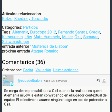
–
Artículos relacionados:
Gotze, Khedira y Torosidis
Categories:
Partidos
Tags:
Alemania
,
Eurocopa 2012
,
Fernando Santos
,
Grecia
,
Katsouranis
,
Löw
,
Mats Hummels
,
Müller
,
Özil
,
Samaras
,
Schweinsteiger
entrada anterior
"Misterios de Lisboa"
próxima entrada
Ataque Ronaldo
Comentarios
(
36
)
Ordenar por:
Fecha
Valuación
Ultima actividad
+3
@ecosdelbalon
·
hace 737 semanas
Se carga de responsabilidad a Özil cuando la realidad es que ni
Alemania ni Löw le están convirtiendo en el jugador contextual del
equipo. El colectivo no asume ningún riesgo en pos de potenciar a
Özil.