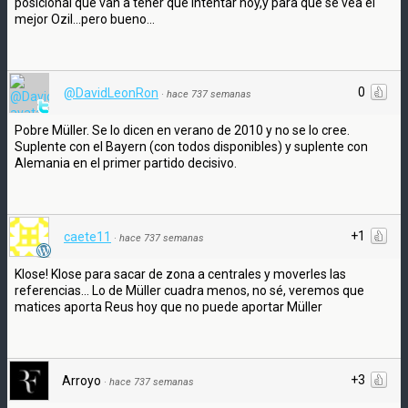
posicional que van a tener que intentar hoy,y para que se vea el
mejor Ozil...pero bueno...
0
@DavidLeonRon
·
hace 737 semanas
Pobre Müller. Se lo dicen en verano de 2010 y no se lo cree.
Suplente con el Bayern (con todos disponibles) y suplente con
Alemania en el primer partido decisivo.
+1
caete11
·
hace 737 semanas
Klose! Klose para sacar de zona a centrales y moverles las
referencias... Lo de Müller cuadra menos, no sé, veremos que
matices aporta Reus hoy que no puede aportar Müller
+3
Arroyo
·
hace 737 semanas