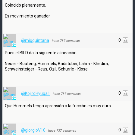
Coincido plenamente.
Es movimiento ganador.
0
@migquintana
·
hace 737 semanas
Pues el BILD da la siguiente alineación:
Neuer - Boateng, Hummels, Badstuber, Lahm - Khedira,
Schweinsteiger - Reus, Özil, Schürrle - Klose
0
@KojiroHyuga1
·
hace 737 semanas
Que Hummels tenga aprensión a la fricción es muy duro.
0
@giorgioV10
·
hace 737 semanas