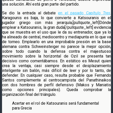
una solución. Ahí está gran parte del partido.
Se dio la entrada al debate
en el pasado
Capítulo Tres
.
Karagounis es baja, lo que convierte a Katsouranis en el
jugador griego con más jerarquía,[pullquote_left]Dónde
emplear a Katsouranis, la gran duda[/pullquote_left] evidencia
que se muestra en el uso que le da su entrenador, que ya lo
ha alineado de central, mediocentro y mediapunta en lo que va
de torneo. Emplearlo en una improbable presión en la base
alemana contra Schweinsteiger no parece la mejor opción,
sobre todo cuando la defensa contra el majestuoso
movimiento sobre la horizontal de Ozil se presenta tan
decisivo como comentábamos. En estático es Mesut quien
crea la ventaja, casi siempre desde el desplazamiento
inteligente sin balón, más difícil de leer y por lo tanto, de
defender. En cualquier caso, resulta probable que Fernando
Santos complemente al centrocampista del Panathinaikos
con dos hombres de perfil defensivo (Makos y Maniatis
como opciones principales). Queda comprobar la
organización final del triángulo.
Acertar en el rol de Katsouranis será fundamental
para Grecia