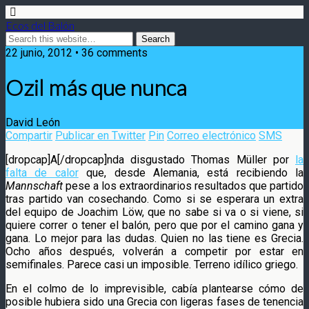
Ecos del Balón
22 junio, 2012 • 36 comments
Ozil más que nunca
David León
Compartir
Publicar en Twitter
Pin
Correo electrónico
SMS
[dropcap]A[/dropcap]nda disgustado Thomas Müller por
la
falta de calor
que, desde Alemania, está recibiendo la
Mannschaft
pese a los extraordinarios resultados que partido
tras partido van cosechando.
Como si se esperara un extra
del equipo de Joachim Löw, que no sabe si va o si viene, si
quiere correr o tener el balón, pero que por el camino gana y
gana. Lo mejor para las dudas. Quien no las tiene es Grecia.
Ocho años después, volverán a competir por estar en
semifinales. Parece casi un imposible. Terreno idílico griego.
En el colmo de lo imprevisible, cabía plantearse cómo de
posible hubiera sido una Grecia con ligeras fases de tenencia