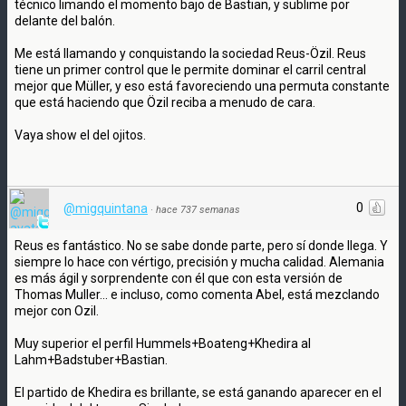
técnico limando el momento bajo de Bastian, y sublime por
delante del balón.
Me está llamando y conquistando la sociedad Reus-Özil. Reus
tiene un primer control que le permite dominar el carril central
mejor que Müller, y eso está favoreciendo una permuta constante
que está haciendo que Özil reciba a menudo de cara.
Vaya show el del ojitos.
0
@migquintana
·
hace 737 semanas
Reus es fantástico. No se sabe donde parte, pero sí donde llega. Y
siempre lo hace con vértigo, precisión y mucha calidad. Alemania
es más ágil y sorprendente con él que con esta versión de
Thomas Muller... e incluso, como comenta Abel, está mezclando
mejor con Ozil.
Muy superior el perfil Hummels+Boateng+Khedira al
Lahm+Badstuber+Bastian.
El partido de Khedira es brillante, se está ganando aparecer en el