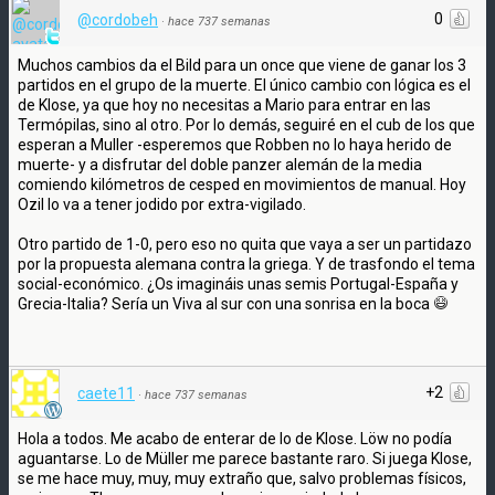
0
@cordobeh
·
hace 737 semanas
Muchos cambios da el Bild para un once que viene de ganar los 3
partidos en el grupo de la muerte. El único cambio con lógica es el
de Klose, ya que hoy no necesitas a Mario para entrar en las
Termópilas, sino al otro. Por lo demás, seguiré en el cub de los que
esperan a Muller -esperemos que Robben no lo haya herido de
muerte- y a disfrutar del doble panzer alemán de la media
comiendo kilómetros de cesped en movimientos de manual. Hoy
Ozil lo va a tener jodido por extra-vigilado.
Otro partido de 1-0, pero eso no quita que vaya a ser un partidazo
por la propuesta alemana contra la griega. Y de trasfondo el tema
social-económico. ¿Os imagináis unas semis Portugal-España y
Grecia-Italia? Sería un Viva al sur con una sonrisa en la boca
+2
caete11
·
hace 737 semanas
Hola a todos. Me acabo de enterar de lo de Klose. Löw no podía
aguantarse. Lo de Müller me parece bastante raro. Si juega Klose,
se me hace muy, muy, muy extraño que, salvo problemas físicos,