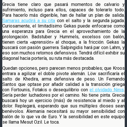
Grecia tiene claro que pasará momentos de calvario y
sufrimiento, incluso para ellos, capaces de tolerarlo todo.
Para hacerlo más digerible, han de hallar un plan de salida.
Samaras acudirá a su cita
con el salto y la segunda jugada.
Curiosamente, el limitadísimo Gekas puede enfocarse como
una esperanza para Grecia en el aprovechamiento de la
prolongación. Badstuber y Hummels, excelsos con balón,
tienen cierta
«aprensión»
al choque, a la fricción. Gekas la
buscará con pasión guerrera. Salpingidis hará par con Lahm, y
eso son muchos retornos defensivos. Tendrá difícil exhibir su
diagonal hacia portería, su ruta más destacada.
Quedan opciones, pero parecen menos probables; que Kroos
entrara a agilizar el doble pivote alemán. Löw sacrificaría el
salto de Khedira, arma defensiva de peso. Un Fernando
Santos que optase por añadir calidad a la transición griega
con Fortounis, Fotakis o desequilibrio con
el olvidado Ninis
.
Sería perder luchadores por el camino. No tiene pinta. Grecia
buscará hoy un ejercicio (más) de resistencia al miedo y al
dolor. Replegará, esperando que sus múltiples dioses sean
benévolos. Alemania necesitará su mayor sensibilidad con
balón de lo que va de Euro. Y la sensibilidad en este equipo
se llama Mesut Ozil. Le toca.