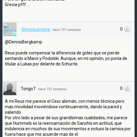
Grecia pfff ...
0
@migquintana
·
hace 737 semanas
@DennisBergkamp
Reus puede compensar la diferencia de goles que se pierde
sentando a Mario y Podolski. Aunque, en mi opinión, yo ponía de
titular a Lukas por delante de Schurrle.
0
Tongo7
·
hace 737 semanas
A mi Reus me parece el Cesc alemán, con menos técnica pero
mas movilidad moviéndose continuamente, dando la pared y
saliendo.
Por otro lado a pesar de sus grandísimas cualidades, me parece
que Hummels es la reencarnación de Sanchís en actitud, que
indolencia en muchos de sus movimientos e incluso la camisa por
fuera hace que me acuerde mas de el.