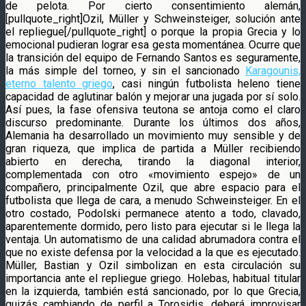
de pelota. Por cierto consentimiento alemán,
[pullquote_right]Ozil, Müller y Schweinsteiger, solución ante
el repliegue[/pullquote_right] o porque la propia Grecia y lo
emocional pudieran lograr esa gesta momentánea. Ocurre que
la transición del equipo de Fernando Santos es seguramente,
la más simple del torneo, y sin el sancionado
Karagounis,
eterno talento griego
, casi ningún futbolista heleno tiene
capacidad de aglutinar balón y mejorar una jugada por sí solo.
Así pues, la fase ofensiva teutona se antoja como el claro
discurso predominante. Durante los últimos dos años,
Alemania ha desarrollado un movimiento muy sensible y de
gran riqueza, que implica de partida a Müller recibiendo
abierto en derecha, tirando la diagonal interior,
complementada con otro «movimiento espejo» de un
compañero, principalmente Ozil, que abre espacio para el
futbolista que llega de cara, a menudo Schweinsteiger. En el
otro costado, Podolski permanece atento a todo, clavado,
aparentemente dormido, pero listo para ejecutar si le llega la
ventaja. Un automatismo de una calidad abrumadora contra el
que no existe defensa por la velocidad a la que es ejecutado.
Müller, Bastian y Ozil simbolizan en esta circulación su
importancia ante el repliegue griego. Holebas, habitual titular
en la izquierda, también está sancionado, por lo que Grecia,
quizás cambiando de perfil a Torosidis, deberá improvisar