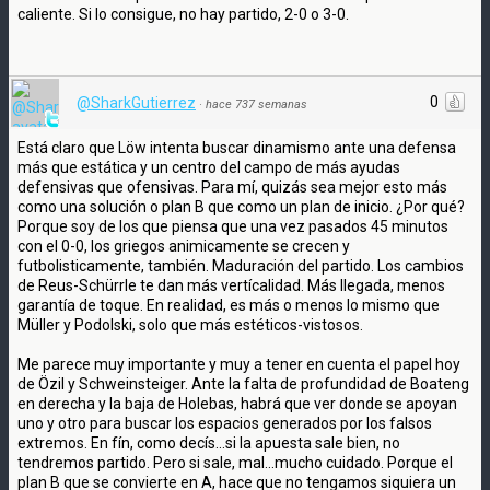
caliente. Si lo consigue, no hay partido, 2-0 o 3-0.
0
@SharkGutierrez
·
hace 737 semanas
Está claro que Löw intenta buscar dinamismo ante una defensa
más que estática y un centro del campo de más ayudas
defensivas que ofensivas. Para mí, quizás sea mejor esto más
como una solución o plan B que como un plan de inicio. ¿Por qué?
Porque soy de los que piensa que una vez pasados 45 minutos
con el 0-0, los griegos animicamente se crecen y
futbolisticamente, también. Maduración del partido. Los cambios
de Reus-Schürrle te dan más vertícalidad. Más llegada, menos
garantía de toque. En realidad, es más o menos lo mismo que
Müller y Podolski, solo que más estéticos-vistosos.
Me parece muy importante y muy a tener en cuenta el papel hoy
de Özil y Schweinsteiger. Ante la falta de profundidad de Boateng
en derecha y la baja de Holebas, habrá que ver donde se apoyan
uno y otro para buscar los espacios generados por los falsos
extremos. En fín, como decís...si la apuesta sale bien, no
tendremos partido. Pero si sale, mal...mucho cuidado. Porque el
plan B que se convierte en A, hace que no tengamos siquiera un