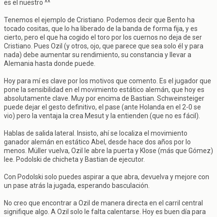
es el nuestro ^^
Tenemos el ejemplo de Cristiano. Podemos decir que Bento ha
tocado cositas, que lo ha liberado de la banda de forma fija, y es
cierto, pero el que ha cogido el toro por los cuernos no deja de ser
Cristiano. Pues Ozil (y otros, ojo, que parece que sea solo él y para
nada) debe aumentar su rendimiento, su constancia y llevar a
Alemania hasta donde puede.
Hoy para mí es clave por los motivos que comento. Es el jugador que
pone la sensibilidad en el movimiento estático alemán, que hoy es
absolutamente clave. Muy por encima de Bastian. Schweinsteiger
puede dejar el gesto definitivo, el pase (ante Holanda en el 2-0 se
vio) pero la ventaja la crea Mesut y la entienden (que no es fácil).
Hablas de salida lateral. Insisto, ahí se localiza el movimiento
ganador alemán en estático Abel, desde hace dos años por lo
menos. Müller vuelva, Ozil le abre la puerta y Klose (más que Gómez)
lee. Podolski de chicheta y Bastian de ejecutor.
Con Podolski solo puedes aspirar a que abra, devuelva y mejore con
un pase atrás la jugada, esperando basculación.
No creo que encontrar a Ozil de manera directa en el carril central
signifique algo. A Ozil solo le falta calentarse. Hoy es buen día para