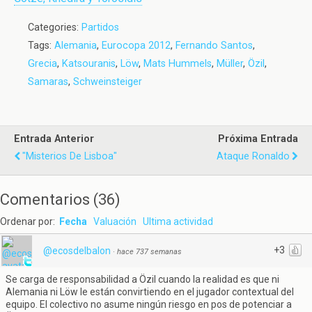
Categories:
Partidos
Tags:
Alemania
,
Eurocopa 2012
,
Fernando Santos
,
Grecia
,
Katsouranis
,
Löw
,
Mats Hummels
,
Müller
,
Özil
,
Samaras
,
Schweinsteiger
Entrada Anterior
Próxima Entrada
"Misterios De Lisboa"
Ataque Ronaldo
Comentarios
(
36
)
Ordenar por:
Fecha
Valuación
Ultima actividad
+3
@ecosdelbalon
·
hace 737 semanas
Se carga de responsabilidad a Özil cuando la realidad es que ni
Alemania ni Löw le están convirtiendo en el jugador contextual del
equipo. El colectivo no asume ningún riesgo en pos de potenciar a