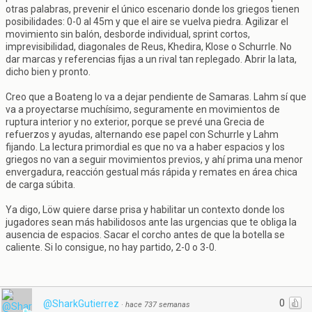
otras palabras, prevenir el único escenario donde los griegos tienen
posibilidades: 0-0 al 45m y que el aire se vuelva piedra. Agilizar el
movimiento sin balón, desborde individual, sprint cortos,
imprevisibilidad, diagonales de Reus, Khedira, Klose o Schurrle. No
dar marcas y referencias fijas a un rival tan replegado. Abrir la lata,
dicho bien y pronto.
Creo que a Boateng lo va a dejar pendiente de Samaras. Lahm sí que
va a proyectarse muchísimo, seguramente en movimientos de
ruptura interior y no exterior, porque se prevé una Grecia de
refuerzos y ayudas, alternando ese papel con Schurrle y Lahm
fijando. La lectura primordial es que no va a haber espacios y los
griegos no van a seguir movimientos previos, y ahí prima una menor
envergadura, reacción gestual más rápida y remates en área chica
de carga súbita.
Ya digo, Löw quiere darse prisa y habilitar un contexto donde los
jugadores sean más habilidosos ante las urgencias que te obliga la
ausencia de espacios. Sacar el corcho antes de que la botella se
caliente. Si lo consigue, no hay partido, 2-0 o 3-0.
0
@SharkGutierrez
·
hace 737 semanas