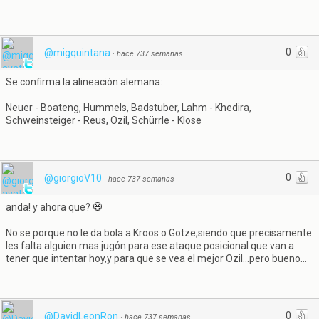
0
@migquintana
·
hace 737 semanas
Se confirma la alineación alemana:
Neuer - Boateng, Hummels, Badstuber, Lahm - Khedira,
Schweinsteiger - Reus, Özil, Schürrle - Klose
0
@giorgioV10
·
hace 737 semanas
anda! y ahora que?
No se porque no le da bola a Kroos o Gotze,siendo que precisamente
les falta alguien mas jugón para ese ataque posicional que van a
tener que intentar hoy,y para que se vea el mejor Ozil...pero bueno...
0
@DavidLeonRon
·
hace 737 semanas