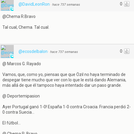
0
@DavidLeonRon
·
hace 737 semanas
@Chema R.Bravo
Tal cual, Chema. Tal cual.
0
@ecosdelbalon
·
hace 737 semanas
@ Marcos G. Rayado
Vamos, que, como yo, piensas que que Özil no haya terminado de
despegar tiene mucho que ver con lo que le está dando Alemania,
más allá de que él tampoco haya intentado dar un paso grande.
@ Deportemipasion
Ayer Portugal ganó 1-0! España 1-0 contra Croacia. Francia perdió 2-
0 contra Suecia...
El fútbol...
@ Chema R. Bravo