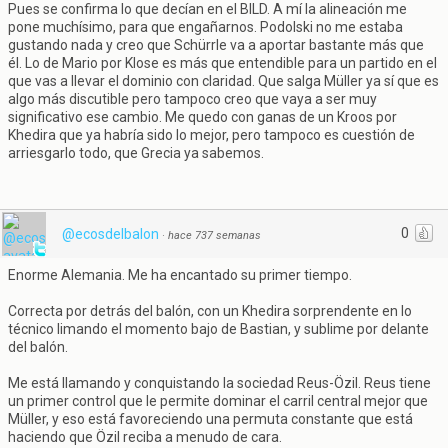
Pues se confirma lo que decían en el BILD. A mí la alineación me
pone muchísimo, para que engañarnos. Podolski no me estaba
gustando nada y creo que Schürrle va a aportar bastante más que
él. Lo de Mario por Klose es más que entendible para un partido en el
que vas a llevar el dominio con claridad. Que salga Müller ya sí que es
algo más discutible pero tampoco creo que vaya a ser muy
significativo ese cambio. Me quedo con ganas de un Kroos por
Khedira que ya habría sido lo mejor, pero tampoco es cuestión de
arriesgarlo todo, que Grecia ya sabemos.
0
@ecosdelbalon
·
hace 737 semanas
Enorme Alemania. Me ha encantado su primer tiempo.
Correcta por detrás del balón, con un Khedira sorprendente en lo
técnico limando el momento bajo de Bastian, y sublime por delante
del balón.
Me está llamando y conquistando la sociedad Reus-Özil. Reus tiene
un primer control que le permite dominar el carril central mejor que
Müller, y eso está favoreciendo una permuta constante que está
haciendo que Özil reciba a menudo de cara.