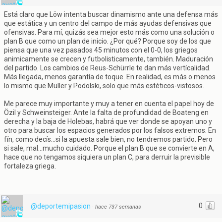
Está claro que Löw intenta buscar dinamismo ante una defensa más
que estática y un centro del campo de más ayudas defensivas que
ofensivas. Para mí, quizás sea mejor esto más como una solución o
plan B que como un plan de inicio. ¿Por qué? Porque soy de los que
piensa que una vez pasados 45 minutos con el 0-0, los griegos
animicamente se crecen y futbolisticamente, también. Maduración
del partido. Los cambios de Reus-Schürrle te dan más vertícalidad.
Más llegada, menos garantía de toque. En realidad, es más o menos
lo mismo que Müller y Podolski, solo que más estéticos-vistosos.
Me parece muy importante y muy a tener en cuenta el papel hoy de
Özil y Schweinsteiger. Ante la falta de profundidad de Boateng en
derecha y la baja de Holebas, habrá que ver donde se apoyan uno y
otro para buscar los espacios generados por los falsos extremos. En
fín, como decís...si la apuesta sale bien, no tendremos partido. Pero
si sale, mal...mucho cuidado. Porque el plan B que se convierte en A,
hace que no tengamos siquiera un plan C, para derruir la previsible
fortaleza griega.
0
@deportemipasion
·
hace 737 semanas