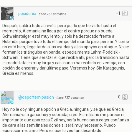
+1
posidonia
·
hace 737 semanas
Después saldrá todo al revés, pero por lo que he visto hasta el
momento, Alemania no llega por el centro porque no puede.
Schweinsteiger está muy lento, y sólo ha destacado frente a
Holanda, porque tuvo todo el tiempo del mundo para pensar. Y como
no está bien, llega tarde a las ayudas y a los apoyos en ataque. No se
forman los triángulos en banda, especialmente Lahm-Podolski-
Schweni. Tiene que ser Özil el que reciba ahí, pero la transición hasta
el madridista es muy larga y casi nunca ha recibido en ventaja, con
opción de encarar y dar último pase. Veremos hoy. Sin Karagounis,
Grecia es menos.
0
@deportemipasion
·
hace 737 semanas
Hoy no le doy ninguna opción a Grecia, ninguna, y sé que es Grecia.
Alemania va a ganar hoy y sobrada, creo. Es más, no me parece ni
importante que aparezca Özil hoy, sería bueno para coger confianza
de cara a las semifinales donde si será muy necesario. Puedo
equivocarme, claro. Pero es que lo veo tan decantado...