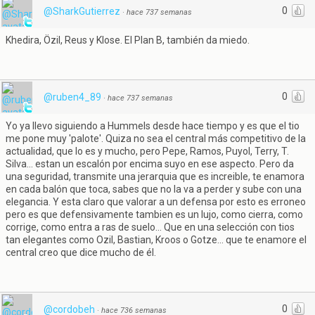
0
@SharkGutierrez
·
hace 737 semanas
Khedira, Özil, Reus y Klose. El Plan B, también da miedo.
0
@ruben4_89
·
hace 737 semanas
Yo ya llevo siguiendo a Hummels desde hace tiempo y es que el tio
me pone muy 'palote'. Quiza no sea el central más competitivo de la
actualidad, que lo es y mucho, pero Pepe, Ramos, Puyol, Terry, T.
Silva... estan un escalón por encima suyo en ese aspecto. Pero da
una seguridad, transmite una jerarquia que es increible, te enamora
en cada balón que toca, sabes que no la va a perder y sube con una
elegancia. Y esta claro que valorar a un defensa por esto es erroneo
pero es que defensivamente tambien es un lujo, como cierra, como
corrige, como entra a ras de suelo... Que en una selección con tios
tan elegantes como Ozil, Bastian, Kroos o Gotze... que te enamore el
central creo que dice mucho de él.
0
@cordobeh
·
hace 736 semanas