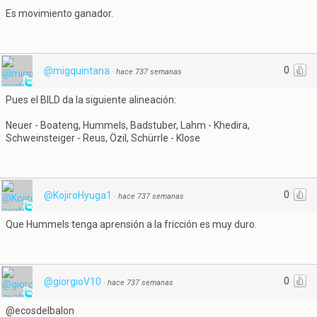
Es movimiento ganador.
0
@migquintana
·
hace 737 semanas
Pues el BILD da la siguiente alineación:
Neuer - Boateng, Hummels, Badstuber, Lahm - Khedira,
Schweinsteiger - Reus, Özil, Schürrle - Klose
0
@KojiroHyuga1
·
hace 737 semanas
Que Hummels tenga aprensión a la fricción es muy duro.
0
@giorgioV10
·
hace 737 semanas
@ecosdelbalon