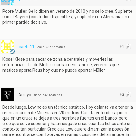
Pobre Müller. Se lo dicen en verano de 2010 y no se lo cree. Suplente
con el Bayern (con todos disponibles) y suplente con Alemania en el
primer partido decisivo.
+1
caete11
·
hace 737 semanas
Klose! Klose para sacar de zona a centrales y moverles las
referencias... Lo de Müller cuadra menos, no sé, veremos que
matices aporta Reus hoy que no puede aportar Müller
+3
Arroyo
·
hace 737 semanas
Desde luego, Low no es un técnico estático. Hoy delante va a tener la
reencarnación de Micenas en 20 metros. Cuesta entender a priori
que en un cruce te dejes a tres hombres fuertes en el banco, pero
creo que se ve superior y ha arriesgado unas cuantas fichas ante un
contexto tan particular. Creo que Low quiere dinamizar la posesión
para encontrarse con Tzorvas en varias ocasiones del arranque. En