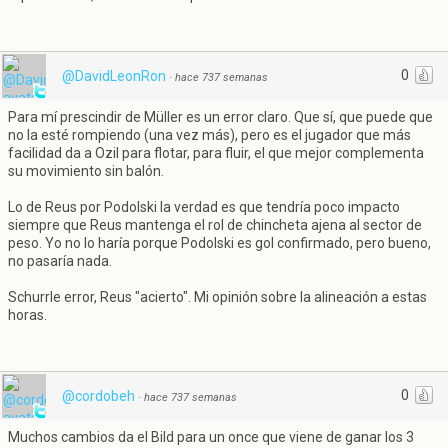
0
@DavidLeonRon
·
hace 737 semanas
Para mí prescindir de Müller es un error claro. Que sí, que puede que
no la esté rompiendo (una vez más), pero es el jugador que más
facilidad da a Ozil para flotar, para fluir, el que mejor complementa
su movimiento sin balón.
Lo de Reus por Podolski la verdad es que tendría poco impacto
siempre que Reus mantenga el rol de chincheta ajena al sector de
peso. Yo no lo haría porque Podolski es gol confirmado, pero bueno,
no pasaría nada.
Schurrle error, Reus "acierto". Mi opinión sobre la alineación a estas
horas.
0
@cordobeh
·
hace 737 semanas
Muchos cambios da el Bild para un once que viene de ganar los 3