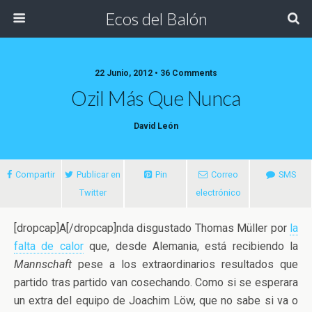
Ecos del Balón
22 Junio, 2012 • 36 Comments
Ozil Más Que Nunca
David León
Compartir
Publicar en
Pin
Correo
SMS
Twitter
electrónico
[dropcap]A[/dropcap]nda disgustado Thomas Müller por
la
falta de calor
que, desde Alemania, está recibiendo la
Mannschaft
pese a los extraordinarios resultados que
partido tras partido van cosechando.
Como si se esperara
un extra del equipo de Joachim Löw, que no sabe si va o