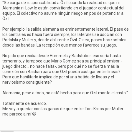
"Se carga de responsabilidad a Özil cuando la realidad es que ni
Alemania ni Löw le están convirtiendo en el jugador contextual del
equipo. El colectivo no asume ningún riesgo en pos de potenciar a
Özil.
Por ejemplo, la salida alemana es eminentemente lateral. El pase de
los centrales es hacia fuera siempre, los laterales se asocian con
Podolski y Müller y, desde ahí, recibe Özil. O sea, pases horizontales
desde las bandas. La recepción que menos favorece su juego.
No pido que reciba desde Hummels y Badstuber, eso sería hasta
temerario, y tampoco que Mario Gömez sea su principal emisor -
juego directo... no hace falta-, pero por qué no se fuerza más la
conexión con Bastian para que Özil pueda castigar entre líneas?
Para que habilitarlo implica de por sí una batida de líneas y el
nerviosismo consiguiente?
Alemania, pese a todo, no está hecha para que Özil monte el cristo."
Totalmente de acuerdo.
Me voy a quedar con las ganas de que entre Toni Kroos por Muller
me parece a mí