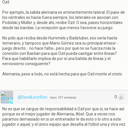
Özil.
Por ejemplo, la salida alemana es eminentemente lateral. El pase de
los centrales es hacia fuera siempre, los laterales se asocian con
Podolski y Müller y, desde ahí, recibe Özil. O sea, pases horizontales
desde las bandas. La recepción que menos favorece su juego.
No pido que reciba desde Hummels y Badstuber, eso sería hasta
temerario, y tampoco que Mario Gömez sea su principal emisor -
juego directo... no hace falta-, pero por qué no se fuerza más la
conexión con Bastian para que Özil pueda castigar entre líneas?
Para que habilitarlo implica de por sí una batida de líneas y el
nerviosismo consiguiente?
Alemania, pese a todo, no está hecha para que Özil monte el cristo.
0
@DavidLeonRon
·
hace 737 semanas
No es que se cargue de responsabilidad a Ozil por que sí, se hace así
porque es el mejor jugador de Alemania, Abel. Que a veces nos
paramos demasiado en si un entrenador le da esto o lo otro a este
jugador o aquel, y el único equipo que desafia al fútbol una y otra vez