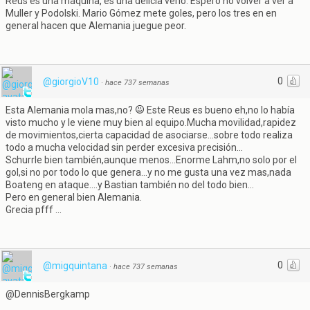
Reus es una máquina, es una delicia verlo. Espero no volver a ver a
Muller y Podolski. Mario Gómez mete goles, pero los tres en en
general hacen que Alemania juegue peor.
0
@giorgioV10
·
hace 737 semanas
Esta Alemania mola mas,no?
Este Reus es bueno eh,no lo había
visto mucho y le viene muy bien al equipo.Mucha movilidad,rapidez
de movimientos,cierta capacidad de asociarse...sobre todo realiza
todo a mucha velocidad sin perder excesiva precisión...
Schurrle bien también,aunque menos...Enorme Lahm,no solo por el
gol,si no por todo lo que genera...y no me gusta una vez mas,nada
Boateng en ataque....y Bastian también no del todo bien...
Pero en general bien Alemania.
Grecia pfff ...
0
@migquintana
·
hace 737 semanas
@DennisBergkamp