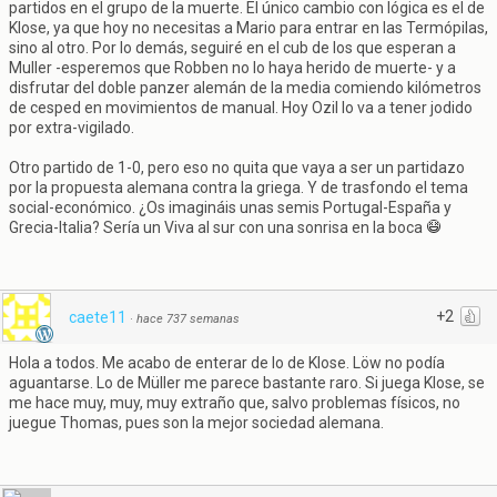
partidos en el grupo de la muerte. El único cambio con lógica es el de
Klose, ya que hoy no necesitas a Mario para entrar en las Termópilas,
sino al otro. Por lo demás, seguiré en el cub de los que esperan a
Muller -esperemos que Robben no lo haya herido de muerte- y a
disfrutar del doble panzer alemán de la media comiendo kilómetros
de cesped en movimientos de manual. Hoy Ozil lo va a tener jodido
por extra-vigilado.
Otro partido de 1-0, pero eso no quita que vaya a ser un partidazo
por la propuesta alemana contra la griega. Y de trasfondo el tema
social-económico. ¿Os imagináis unas semis Portugal-España y
Grecia-Italia? Sería un Viva al sur con una sonrisa en la boca
+2
caete11
·
hace 737 semanas
Hola a todos. Me acabo de enterar de lo de Klose. Löw no podía
aguantarse. Lo de Müller me parece bastante raro. Si juega Klose, se
me hace muy, muy, muy extraño que, salvo problemas físicos, no
juegue Thomas, pues son la mejor sociedad alemana.