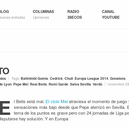
BLOG
COLUMNAS
RADIO
CANAL
38ECOS
YOUTUBE
Nuevas entradas
Opiniones
TO
idos
Tags:
Bafétimbi Gomis
,
Cedrick
,
Chuli
,
Europa League 2014
,
Gonalons
,
de Lyon
,
Pepe Mel
,
Real Betis
,
Remí Garde
,
Salva Sevilla
,
Verdú
noviembre 29
E
l Betis está mal.
El ciclo Mel
atraviesa el momento de juego 
sensaciones más bajo desde que Pepe aterrizó en Sevilla. E
tema de los puntos es grave pero con 24 jornadas de Liga po
disputarse hay solución. Y en Europa