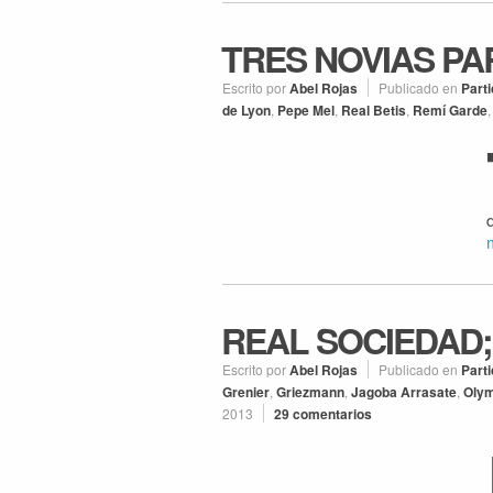
TRES NOVIAS P
Escrito por
Abel Rojas
Publicado en
Part
de Lyon
,
Pepe Mel
,
Real Betis
,
Remí Garde
REAL SOCIEDAD;
Escrito por
Abel Rojas
Publicado en
Part
Grenier
,
Griezmann
,
Jagoba Arrasate
,
Olym
2013
29 comentarios