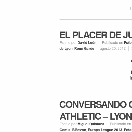
EL PLACER DE J
Escrito por
David León
Publicado en
Futb
de Lyon
,
Remí Garde
agosto 20, 2013
CONVERSANDO C
ATHLETIC – LYON
Escrito por
Miguel Quintana
Publicado en
Gomis
,
Biševac
,
Europa League 2013
,
Fofa