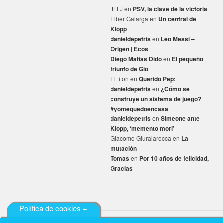
JLFJ
en
PSV, la clave de la victoria
Elber Galarga
en
Un central de
Klopp
danieldepetris
en
Leo Messi –
Origen | Ecos
Diego Matias Dido
en
El pequeño
triunfo de Gio
El titon
en
Querido Pep:
danieldepetris
en
¿Cómo se
construye un sistema de juego?
#yomequedoencasa
danieldepetris
en
Simeone ante
Klopp, ‘memento mori’
Giacomo Giuralarocca
en
La
mutación
Tomas
en
Por 10 años de felicidad,
Gracias
Política de cookies +