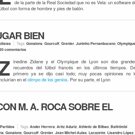
de la parte de la Real Sociedad que no es Vela: un software d
fútbol con forma de hombre y pies de balón.
UGAR BIEN
olistas
Tags:
Gonalons
,
Gourcuff
,
Grenier
,
Juninho Pernanbucano
,
Olympiqu
30 comentarios
Z
inedine Zidane y el Olympique de Lyon son dos grande
recuerdos del fútbol francés en los últimos tiempos. De
primero ya se dijo casi todo; muy pocas opiniones no l
incluirían en el
olimpo de los genios
. Por su parte, el Lyon
ON M. A. ROCA SOBRE EL
Partidos
Tags:
Ander Herrera
,
Aritz Aduriz
,
Athletic de Bilbao
,
Bafétimbi
na
,
Gonalons
,
Gourcuff
,
Grenier
,
Jean Michel-Aulas
,
Lacazette
,
Lisandro López
,