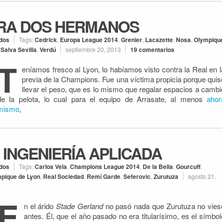
ARA DOS HERMANOS
idos
Tags:
Cedrick
,
Europa League 2014
,
Grenier
,
Lacazette
,
Nosa
,
Olympiqu
,
Salva Sevilla
,
Verdú
septiembre 20, 2013
19 comentarios
T
eníamos fresco al Lyon, lo habíamos visto contra la Real en l
previa de la Champions. Fue una víctima propicia porque quis
llevar el peso, que es lo mismo que regalar espacios a cambi
de la pelota, lo cual para el equipo de Arrasate, al menos
ahor
mismo
,
 INGENIERÍA APLICADA
idos
Tags:
Carlos Vela
,
Champions League 2014
,
De la Bella
,
Gourcuff
,
pique de Lyon
,
Real Sociedad
,
Remí Garde
,
Seferovic
,
Zurutuza
agosto 21,
E
n el árido
Stade Gerland
no pasó nada que Zurutuza no vies
antes. Él, que el año pasado no era titularísimo, es el símbol