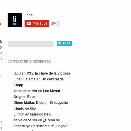
e
a
o
o
a
COMENTARIOS RECIENTES
JLFJ
en
PSV, la clave de la victoria
Elber Galarga
en
Un central de
Klopp
danieldepetris
en
Leo Messi –
Origen | Ecos
Diego Matias Dido
en
El pequeño
triunfo de Gio
El titon
en
Querido Pep:
danieldepetris
en
¿Cómo se
e
construye un sistema de juego?
o