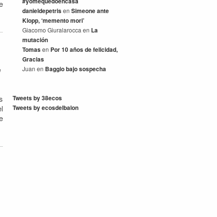
#yomequedoencasa
e
danieldepetris
en
Simeone ante
Klopp, ‘memento mori’
Giacomo Giuralarocca
en
La
mutación
Tomas
en
Por 10 años de felicidad,
Gracias
Juan
en
Baggio bajo sospecha
e
s
Tweets by 38ecos
l
Tweets by ecosdelbalon
e