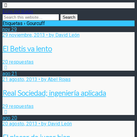
Ecos del Balón
Etiquetas › Gourcuff
nov
29
29 noviembre, 2013 • by David León
El Betis va lento
20 respuestas
ago
21
21 agosto, 2013 • by Abel Rojas
Real Sociedad; ingeniería aplicada
29 respuestas
ago
20
20 agosto, 2013 • by David León