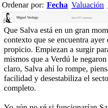
Ordenar por:
Fecha
Valuación
Miguel Verdugo
·
hace 671 semanas
Que Salva está en un gran mome
contexto que se encuentra ayer 
propicio. Empiezan a surgir par
mismos que a Verdú le negaron 
claro, Salva ahí lo rompe, pien
facilidad y desestabiliza el sect
completo.
Yo aún no sé si funcionarían Sa