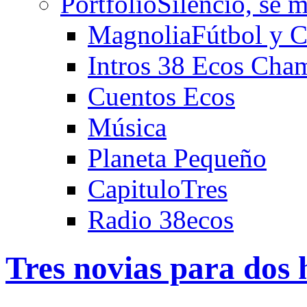
Portfolio
Silencio, se m
Magnolia
Fútbol y C
Intros 38 Ecos Cha
Cuentos Ecos
Música
Planeta Pequeño
CapituloTres
Radio 38ecos
Tres novias para dos