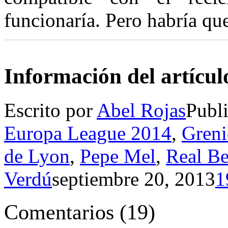
funcionaría. Pero habría qu
Información del artícul
Escrito por
Abel Rojas
Publ
Europa League 2014
,
Greni
de Lyon
,
Pepe Mel
,
Real Be
Verdú
septiembre 20, 2013
1
Comentarios
(
19
)