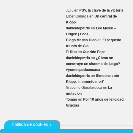
JLFJ
en
PSV, la clave de la victoria
Elber Galarga
en
Un central de
Klopp
danieldepetris
en
Leo Messi –
Origen | Ecos
Diego Matias Dido
en
El pequeño
triunfo de Gio
El titon
en
Querido Pep:
danieldepetris
en
¿Cómo se
construye un sistema de juego?
#yomequedoencasa
danieldepetris
en
Simeone ante
Klopp, ‘memento mori’
Giacomo Giuralarocca
en
La
mutación
Tomas
en
Por 10 años de felicidad,
Gracias
Política de cookies +