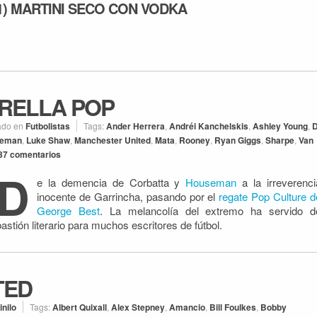
1) MARTINI SECO CON VODKA
TRELLA POP
ado en
Futbolistas
Tags:
Ander Herrera
,
Andréi Kanchelskis
,
Ashley Young
,
D
eman
,
Luke Shaw
,
Manchester United
,
Mata
,
Rooney
,
Ryan Giggs
,
Sharpe
,
Van
37 comentarios
D
e la demencia de Corbatta y
Houseman
a la irreverenci
inocente de Garrincha, pasando por el
regate Pop Culture d
George Best
. La melancolía del extremo ha servido d
bastión literario para muchos escritores de fútbol.
TED
inilo
Tags:
Albert Quixall
,
Alex Stepney
,
Amancio
,
Bill Foulkes
,
Bobby