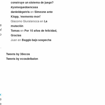
construye un sistema de juego?
#yomequedoencasa
danieldepetris
en
Simeone ante
Klopp, ‘memento mori’
Giacomo Giuralarocca
en
La
a
mutación
l
Tomas
en
Por 10 años de felicidad,
o
Gracias
Juan
en
Baggio bajo sospecha
Tweets by 38ecos
Tweets by ecosdelbalon
x
e
e