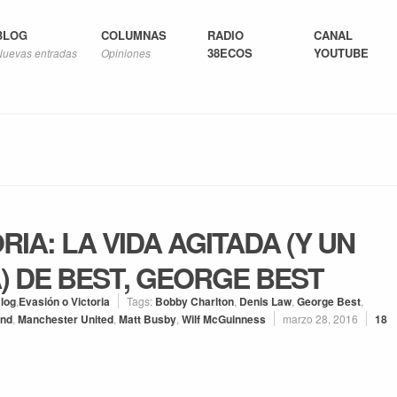
BLOG
COLUMNAS
RADIO
CANAL
38ECOS
YOUTUBE
Nuevas entradas
Opiniones
RIA: LA VIDA AGITADA (Y UN
 DE BEST, GEORGE BEST
log
,
Evasión o Victoria
Tags:
Bobby Charlton
,
Denis Law
,
George Best
,
nd
,
Manchester United
,
Matt Busby
,
Wilf McGuinness
marzo 28, 2016
18