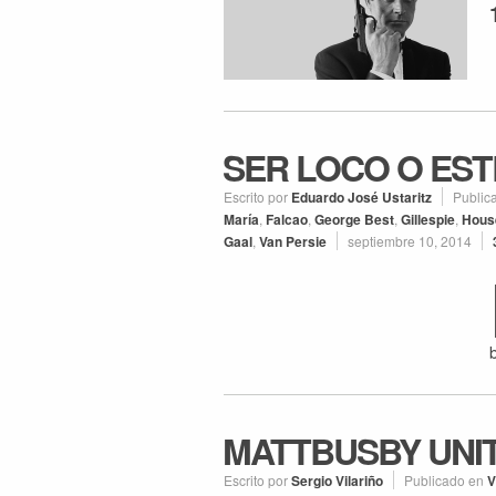
SER LOCO O ES
Escrito por
Eduardo José Ustaritz
Public
María
,
Falcao
,
George Best
,
Gillespie
,
Hous
Gaal
,
Van Persie
septiembre 10, 2014
MATTBUSBY UNI
Escrito por
Sergio Vilariño
Publicado en
V