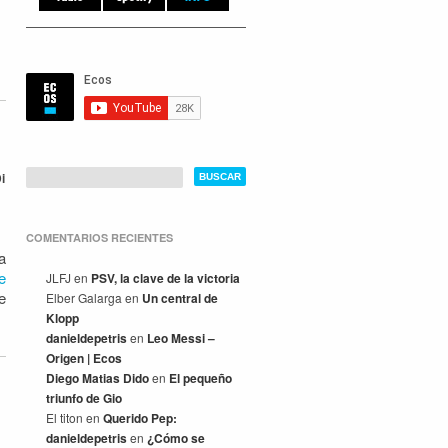
i
COMENTARIOS RECIENTES
a
e
JLFJ
en
PSV, la clave de la victoria
e
Elber Galarga
en
Un central de
Klopp
danieldepetris
en
Leo Messi –
Origen | Ecos
Diego Matias Dido
en
El pequeño
triunfo de Gio
El titon
en
Querido Pep:
danieldepetris
en
¿Cómo se