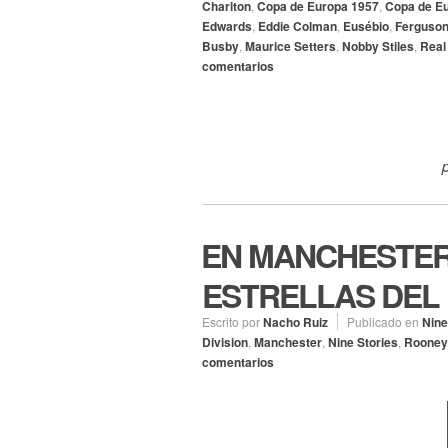
Charlton
,
Copa de Europa 1957
,
Copa de E
Edwards
,
Eddie Colman
,
Eusébio
,
Ferguso
Busby
,
Maurice Setters
,
Nobby Stiles
,
Real
comentarios
EN MANCHESTER 
ESTRELLAS DEL
Escrito por
Nacho Ruiz
Publicado en
Nine
Division
,
Manchester
,
Nine Stories
,
Rooney
comentarios