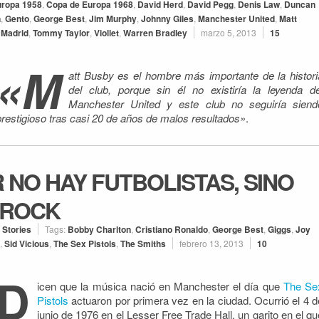
uropa 1958
,
Copa de Europa 1968
,
David Herd
,
David Pegg
,
Denis Law
,
Duncan
n
,
Gento
,
George Best
,
Jim Murphy
,
Johnny Giles
,
Manchester United
,
Matt
 Madrid
,
Tommy Taylor
,
Viollet
,
Warren Bradley
marzo 5, 2013
15
«M
att Busby es el hombre más importante de la histori
del club, porque sin él no existiría la leyenda de
Manchester United y este club no seguiría siend
prestigioso tras casi 20 de años de malos resultados»
.
NO HAY FUTBOLISTAS, SINO
 ROCK
 Stories
Tags:
Bobby Charlton
,
Cristiano Ronaldo
,
George Best
,
Giggs
,
Joy
,
Sid Vicious
,
The Sex Pistols
,
The Smiths
febrero 13, 2013
10
D
icen que la música nació en Manchester el día que
The Se
Pistols
actuaron por primera vez en la ciudad. Ocurrió el 4 d
junio de 1976 en el Lesser Free Trade Hall, un garito en el qu