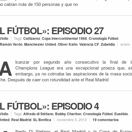
no cabían más de 150 personas y que no
L FÚTBOL»: EPISODIO 27
Vinilo
Tags:
Cañizarez
,
Copa Intercontinental 1968
,
Cronología Fútbol
,
 Ramón Verón
,
Manchester United
,
Oliver Kahn
,
Valencia CF
,
Zubeldía
enero
A
lcanzar por segundo año consecutivo la final de l
Champions League era una excepcional proeza que, si
embargo, ya no colmaba las aspiraciones de la masa socia
che. Después de caer con rotundidad ante el Real Madrid
L FÚTBOL»: EPISODIO 4
Vinilo
Tags:
Alfredo di Stéfano
,
Bobby Charlton
,
Cronología Fútbol
,
Eusébio
,
United
,
Real Madrid
,
SL Benfica
noviembre 5, 2012
19 comentarios
lfredo Di Stefano, el Real Madrid y la Copa de Europ