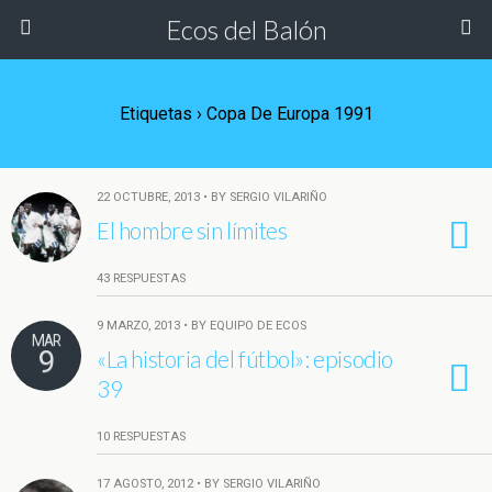
Ecos del Balón
Etiquetas › Copa De Europa 1991
22 OCTUBRE, 2013 • BY SERGIO VILARIÑO
El hombre sin límites
43 RESPUESTAS
9 MARZO, 2013 • BY EQUIPO DE ECOS
MAR
9
«La historia del fútbol»: episodio
39
10 RESPUESTAS
17 AGOSTO, 2012 • BY SERGIO VILARIÑO