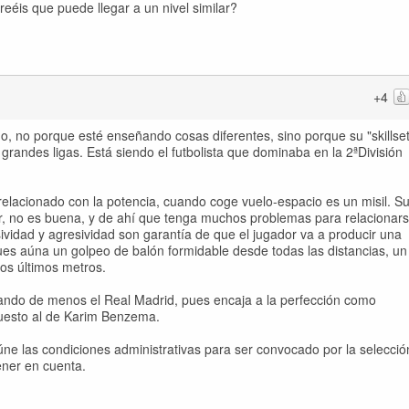
Creéis que puede llegar a un nivel similar?
+4
, no porque esté enseñando cosas diferentes, sino porque su "skillset
grandes ligas. Está siendo el futbolista que dominaba en la 2ªDivisión
elacionado con la potencia, cuando coge vuelo-espacio es un misil. S
ir, no es buena, y de ahí que tenga muchos problemas para relacionar
vidad y agresividad son garantía de que el jugador va a producir una
ues aúna un golpeo de balón formidable desde todas las distancias, un
los últimos metros.
hando de menos el Real Madrid, pues encaja a la perfección como
puesto al de Karim Benzema.
úne las condiciones administrativas para ser convocado por la selecció
ener en cuenta.