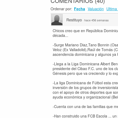
COMENTARIOS
(
40
)
Ordenar por:
Fecha
Valuación
Ultima 
Restituyo
·
hace 456 semanas
Chicos creo que en República Dominica
década...
-Surge Mariano Diaz,Tano Bonnin (Osa
Veloz (Ex Valladolid),Raúl de Tomás (C
ascendencia dominicana y algunos ya 
-Llega a la Liga Dominicana Albert Be
presidente del Cibao F.C. uno de los c
Génesis pero que va creciendo y lo exp
-La liga Dominicana de Fútbol esta cre
inversión de los grupos de inversionist
con el apoyo de otros deportes que so
ayuda económica y organizacional (Beis
-Cuenta con una de las familias que mej
-Han construido una FCB Escola ... un p