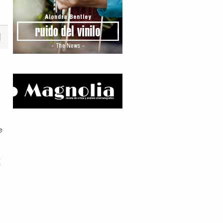
e
a
r