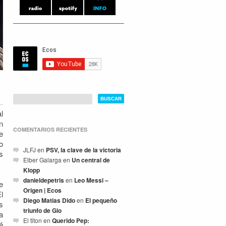
l
n
COMENTARIOS RECIENTES
e
o
JLFJ
en
PSV, la clave de la victoria
s
Elber Galarga
en
Un central de
Klopp
danieldepetris
en
Leo Messi –
e
Origen | Ecos
l
Diego Matias Dido
en
El pequeño
s
triunfo de Gio
a
El titon
en
Querido Pep:
é