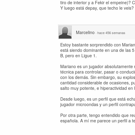
tiro de interior y a Fekir el empeine)? 
Y luego está depay, que techo le veis?
Marcelino
·
hace 456 semanas
Estoy bastante sorprendido con Mariano
está siendo dominante en una de las 5 
B, pero en Ligue 1.
Mariano es un jugador absolutamente r
técnica para controlar, pasar o conduc
con los demás. Sin embargo, su explosi
cantidad considerable de ocasiones, p
salto muy potente, e hiperactividad en 
Desde luego, es un perfil que está ec
jugador microondas y un perfil contra
Por otra parte, tengo entendido que re
española. A mí me parece un perfil a t