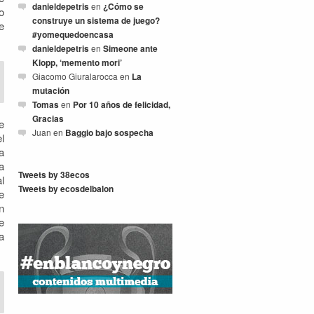
danieldepetris
en
¿Cómo se
o
construye un sistema de juego?
e
#yomequedoencasa
danieldepetris
en
Simeone ante
Klopp, ‘memento mori’
Giacomo Giuralarocca
en
La
mutación
Tomas
en
Por 10 años de felicidad,
Gracias
e
Juan
en
Baggio bajo sospecha
l
a
a
Tweets by 38ecos
l
Tweets by ecosdelbalon
e
n
e
a