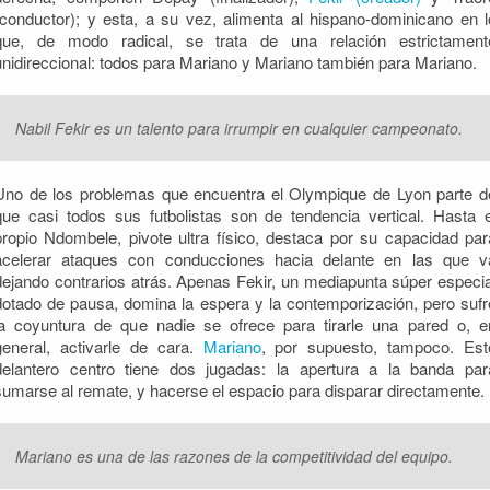
(conductor); y esta, a su vez, alimenta al hispano-dominicano en l
que, de modo radical, se trata de una relación estrictament
unidireccional: todos para Mariano y Mariano también para Mariano.
Nabil Fekir es un talento para irrumpir en cualquier campeonato.
Uno de los problemas que encuentra el Olympique de Lyon parte d
que casi todos sus futbolistas son de tendencia vertical. Hasta e
propio Ndombele, pivote ultra físico, destaca por su capacidad par
acelerar ataques con conducciones hacia delante en las que v
dejando contrarios atrás. Apenas Fekir, un mediapunta súper especia
dotado de pausa, domina la espera y la contemporización, pero sufr
la coyuntura de que nadie se ofrece para tirarle una pared o, e
general, activarle de cara.
Mariano
, por supuesto, tampoco. Est
delantero centro tiene dos jugadas: la apertura a la banda par
sumarse al remate, y hacerse el espacio para disparar directamente.
Mariano es una de las razones de la competitividad del equipo.