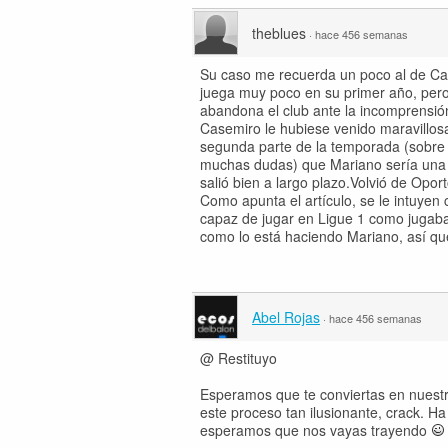
theblues
·
hace 456 semanas
Su caso me recuerda un poco al de Casem
juega muy poco en su primer año, pero
abandona el club ante la incomprensión
Casemiro le hubiese venido maravillosa
segunda parte de la temporada (sobre t
muchas dudas) que Mariano sería una 
salió bien a largo plazo.Volvió de Opor
Como apunta el artículo, se le intuyen 
capaz de jugar en Ligue 1 como jugaba
como lo está haciendo Mariano, así qu
Abel Rojas
·
hace 456 semanas
@ Restituyo
Esperamos que te conviertas en nuest
este proceso tan ilusionante, crack. Ha
esperamos que nos vayas trayendo