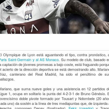
El Olympique de Lyon está aguantando el tipo, contra pronóstico, a
Paris Saint-Germain y al AS Monaco
. Su modelo de club, basado e
la captación de jóvenes promesas a bajo coste, está fraguando porqu
el acierto de la dirección deportiva
se está demostrando alto. Marian
Díaz, canterano del Real Madrid, ha sido el penúltimo de su
hallazgos.
Mariano, que suma nueve goles y una asistencia en 12 partidos d
Ligue 1, ocupa en solitario la punta del 4-2-3-1 de Bruno Génésio. E
jovencísimo doble pivote formado por Tousart y Ndombele (20 año
cada uno) da sostén a la línea de tres mediapuntas que, de izquierda 
derecha, componen Depay (finalizador),
Fekir (creador)
y Traor