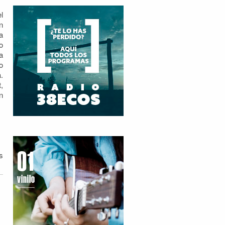
l
n
a
o
a
o
.
,
n
s