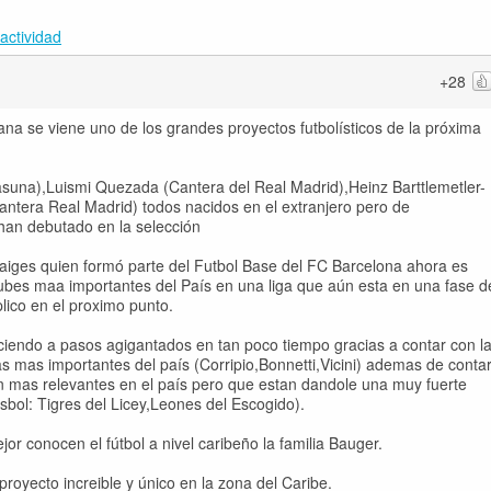
actividad
+28
na se viene uno de los grandes proyectos futbolísticos de la próxima
suna),Luismi Quezada (Cantera del Real Madrid),Heinz Barttlemetler-
antera Real Madrid) todos nacidos en el extranjero pero de
han debutado en la selección
naiges quien formó parte del Futbol Base del FC Barcelona ahora es
lubes maa importantes del País en una liga que aún esta en una fase d
lico en el proximo punto.
ciendo a pasos agigantados en tan poco tiempo gracias a contar con l
as mas importantes del país (Corripio,Bonnetti,Vicini) ademas de conta
n mas relevantes en el país pero que estan dandole una muy fuerte
bol: Tigres del Licey,Leones del Escogido).
or conocen el fútbol a nivel caribeño la familia Bauger.
royecto increible y único en la zona del Caribe.