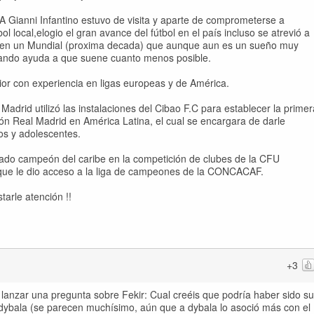
A Gianni Infantino estuvo de visita y aparte de comprometerse a
ol local,elogio el gran avance del fútbol en el país incluso se atrevió a
ará en un Mundial (proxima decada) que aunque aun es un sueño muy
ajando ayuda a que suene cuanto menos posible.
ior con experiencia en ligas europeas y de América.
rid utilizó las instalaciones del Cibao F.C para establecer la primer
ón Real Madrid en América Latina, el cual se encargara de darle
os y adolescentes.
ado campeón del caribe en la competición de clubes de la CFU
 que le dio acceso a la liga de campeones de la CONCACAF.
arle atención !!
+3
lanzar una pregunta sobre Fekir: Cual creéis que podría haber sido su
 a dybala (se parecen muchísimo, aún que a dybala lo asoció más con el