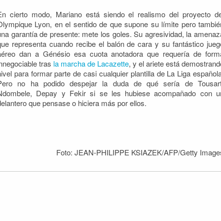
En cierto modo, Mariano está siendo el realismo del proyecto de
Olympique Lyon, en el sentido de que supone su límite pero tambié
una garantía de presente: mete los goles. Su agresividad, la amenaz
que representa cuando recibe el balón de cara y su fantástico jueg
aéreo dan a Génésio esa cuota anotadora que requería de form
innegociable tras
la marcha de Lacazette
, y el ariete está demostrand
nivel para formar parte de casi cualquier plantilla de La Liga española
Pero no ha podido despejar la duda de qué sería de Tousart
Ndombele, Depay y Fekir si se les hubiese acompañado con u
delantero que pensase o hiciera más por ellos.
Foto: JEAN-PHILIPPE KSIAZEK/AFP/Getty Image