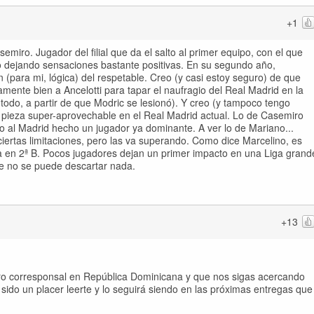
+1
iro. Jugador del filial que da el salto al primer equipo, con el que
 dejando sensaciones bastante positivas. En su segundo año,
 (para mi, lógica) del respetable. Creo (y casi estoy seguro) de que
mente bien a Ancelotti para tapar el naufragio del Real Madrid en la
odo, a partir de que Modric se lesionó). Y creo (y tampoco tengo
pieza super-aprovechable en el Real Madrid actual. Lo de Casemiro
to al Madrid hecho un jugador ya dominante. A ver lo de Mariano...
ciertas limitaciones, pero las va superando. Como dice Marcelino, es
 en 2ª B. Pocos jugadores dejan un primer impacto en una Liga grand
e no se puede descartar nada.
+13
ro corresponsal en República Dominicana y que nos sigas acercando
 sido un placer leerte y lo seguirá siendo en las próximas entregas que